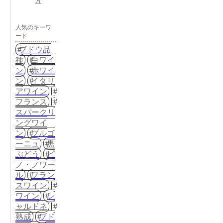
方
人気のキーワ
ード
ブドウ品
種
白ワイ
ン
赤ワイ
ン
イタリ
アワイン
フランス
スパークリ
ングワイ
ン
ブルゴ
ーニュ
黒
ぶどう
ピ
ノ・ノワー
ル
フラン
スワイン
ワイン
シ
ャルドネ
熟成
ブド