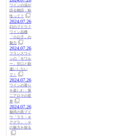
ワインの涙が
語る物語：粘
性って？
2024.07.26
幻のブドウ？
ワイン品種
「小公子」の
魅力
2024.07.26
フランスワイ
ンの「モワル
ー」甘口と勘
違いしない
で！
2024.07.26
ワインの香り
を楽しむ：第
二アロマの世
界
2024.07.26
魅惑の黒ブド
ウ「ララ・ネ
アグラ」：そ
の魅力を探る