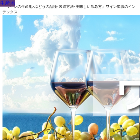
生産地
生産地
生産地
生産地
生産地
生産地
生産地
生産地
生産地
『ワインの生産地･ぶどうの品種･製造方法･美味しい飲み方』ワイン知識のイン
デックス