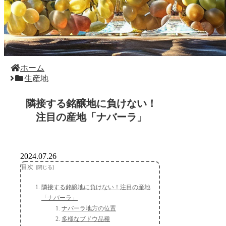
ホーム
生産地
隣接する銘醸地に負けない！
注目の産地「ナバーラ」
2024.07.26
目次
隣接する銘醸地に負けない！注目の産地
「ナバーラ」
ナバーラ地方の位置
多様なブドウ品種