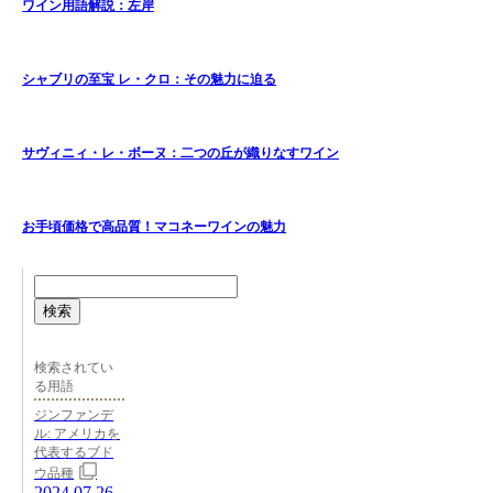
ワイン用語解説：左岸
シャブリの至宝 レ・クロ：その魅力に迫る
サヴィニィ・レ・ボーヌ：二つの丘が織りなすワイン
お手頃価格で高品質！マコネーワインの魅力
検索
検索されてい
る用語
ジンファンデ
ル: アメリカを
代表するブド
ウ品種
2024.07.26