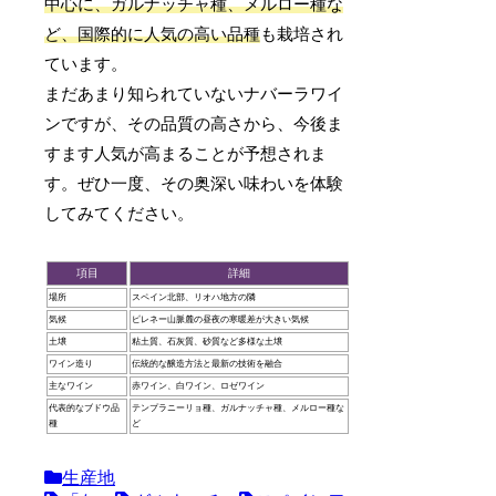
中心に、ガルナッチャ種、メルロー種な
ど、国際的に人気の高い品種
も栽培され
ています。
まだあまり知られていないナバーラワイ
ンですが、その品質の高さから、今後ま
すます人気が高まることが予想されま
す。ぜひ一度、その奥深い味わいを体験
してみてください。
項目
詳細
場所
スペイン北部、リオハ地方の隣
気候
ピレネー山脈麓の昼夜の寒暖差が大きい気候
土壌
粘土質、石灰質、砂質など多様な土壌
ワイン造り
伝統的な醸造方法と最新の技術を融合
主なワイン
赤ワイン、白ワイン、ロゼワイン
代表的なブドウ品
テンプラニーリョ種、ガルナッチャ種、メルロー種な
種
ど
生産地