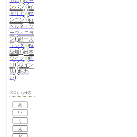
ガル
シャ
ンパン
イ
タリア
タ
ンニン
カ
ベルネ・ソ
ーヴィニヨ
ン
リース
リング
特
級畑
日本
ワイン
辛
口
ワイン
法
味わ
い
50音から検索
あ
い
う
え
お