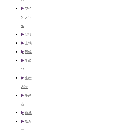
ワイ
ンラベ
ル
品種
土壌
気候
生産
地
生産
方法
生産
者
道具
飲み