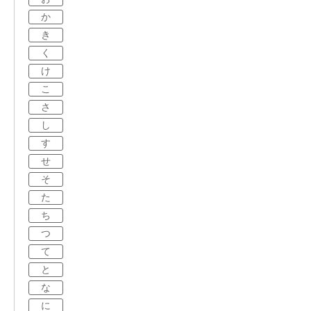
か
き
く
け
こ
さ
し
す
せ
そ
た
ち
つ
て
と
な
に