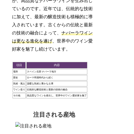
が、高品質なナバーラワインを生み出し
ているのです。近年では、伝統的な技術
に加えて、最新の醸造技術も積極的に導
入されています。古くからの伝統と最新
の技術の融合によって、
ナバーラワイン
は更なる進化を遂げ
、世界中のワイン愛
好家を魅了し続けています。
項目
内容
場所
スペイン北部 ナバーラ地方
歴史
ローマ帝国時代から続く
気候・風土
温暖な気候と豊かな土壌
ワイン造り
伝統的な醸造技術と最新の技術の融合
その他
高品質なワインを産出し、世界中のワイン愛好家を魅了
注目される産地