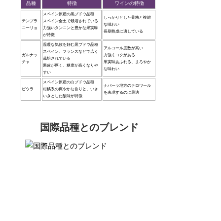
品種
特徴
ワインの特徴
スペイン原産の黒ブドウ品種
しっかりとした骨格と複雑
テンプラ
スペイン全土で栽培されている
な味わい
ニーリョ
力強いタンニンと豊かな果実味
長期熟成に適している
が特徴
温暖な気候を好む黒ブドウ品種
アルコール度数が高い
スペイン、フランスなどで広く
ガルナッ
力強くコクがある
栽培されている
チャ
果実味あふれる、まろやか
果皮が厚く、糖度が高くなりや
な味わい
すい
スペイン原産の白ブドウ品種
ナバーラ地方のテロワール
ビウラ
柑橘系の爽やかな香りと、いき
を表現するのに最適
いきとした酸味が特徴
国際品種とのブレンド