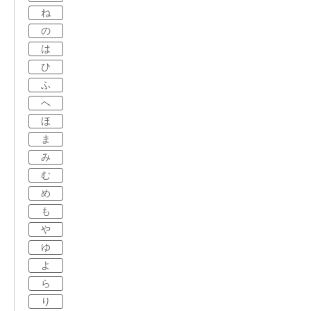
ね
の
は
ひ
ふ
へ
ほ
ま
み
む
め
も
や
ゆ
よ
ら
り