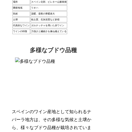
場所
スペイン北部、ピレネー山脈南側
隣接地域
リオハ
気候
温暖、昼夜の寒暖差大
土壌
粘土質、石灰岩質など多様
代表的なワイン
ガルナッチャを用いた赤ワイン
ワインの特徴
力強さと繊細さを兼ね備えている
多様なブドウ品種
スペインのワイン産地として知られるナ
バーラ地方は、その多様な気候と土壌か
ら、様々なブドウ品種が栽培されていま