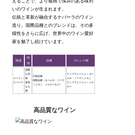
えることで、より複雑で深みのある味わ
いのワインが生まれます。
伝統と革新が融合するナバーラのワイン
造り。国際品種とのブレンドは、その多
様性をさらに広げ、世界中のワイン愛好
家を魅了し続けています。
特
地域
品種
ブレンド例
徴
温暖
な気
テンプラニージョ + カベ
伝統品種
スペイン
候
ルネ・ソーヴィニヨン
国際品種（カベルネ・ソーヴ
ナバーラ
多様
テンプラニージョ + メル
ィニヨン、メルローなど）
な土
ロー
壌
高品質なワイン