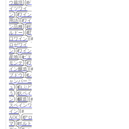
ウ栽培
ド
イツワイ
ン
ワイン
用語
ワイ
ン品種
ボ
ルドー
甘
口ワイン
ロゼワイ
ン
ワイン
産地
ピエ
モンテ
ワ
イン醸造
ブドウ
シ
ャンパーニ
ュ
白ぶど
う
スペイ
ン
醸造
スペインワ
イン
AOC
アロ
マ
ポルト