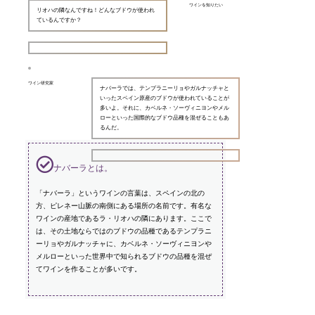
ワインを知りたい
リオハの隣なんですね！どんなブドウが使われ
ているんですか？
ワイン研究家
ナバーラでは、テンプラニーリョやガルナッチャと
いったスペイン原産のブドウが使われていることが
多いよ。それに、カベルネ・ソーヴィニヨンやメル
ローといった国際的なブドウ品種を混ぜることもあ
るんだ。
ナバーラとは。
「ナバーラ」というワインの言葉は、スペインの北の
方、ピレネー山脈の南側にある場所の名前です。有名な
ワインの産地であるラ・リオハの隣にあります。ここで
は、その土地ならではのブドウの品種であるテンプラニ
ーリョやガルナッチャに、カベルネ・ソーヴィニヨンや
メルローといった世界中で知られるブドウの品種を混ぜ
てワインを作ることが多いです。