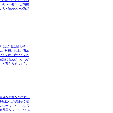
りのハーモニーが特徴
な人と味わいたい逸品
側に広がる丘陵地帯
に、砂礫、粘土、石灰
ワインは、赤ワインが
種類にも及び、それぞ
」と言えるでしょう。
る重要な称号なのです。
ル度数などが細かく定
ンの一つです。このワ
、高品質なワインである