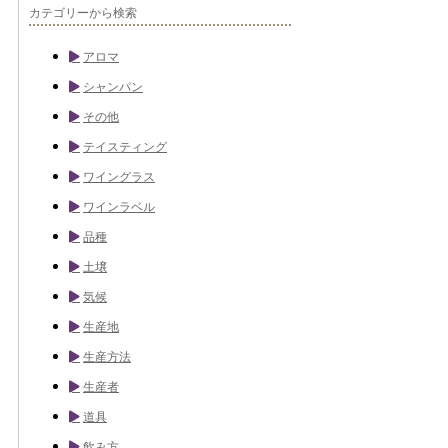
カテゴリーから検索
アロマ
シャンパン
その他
テイスティング
ワイングラス
ワインラベル
品種
土壌
気候
生産地
生産方法
生産者
道具
飲み方