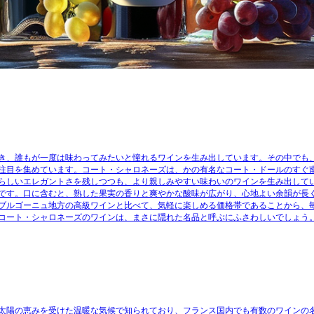
き、誰もが一度は味わってみたいと憧れるワインを生み出しています。その中でも
注目を集めています。コート・シャロネーズは、かの有名なコート・ドールのすぐ
らしいエレガントさを残しつつも、より親しみやすい味わいのワインを生み出して
です。口に含むと、熟した果実の香りと爽やかな酸味が広がり、心地よい余韻が長
ブルゴーニュ地方の高級ワインと比べて、気軽に楽しめる価格帯であることから、
コート・シャロネーズのワインは、まさに隠れた名品と呼ぶにふさわしいでしょう
太陽の恵みを受けた温暖な気候で知られており、フランス国内でも有数のワインの