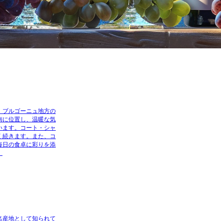
、ブルゴーニュ地方の
南に位置し、温暖な気
います。コート・シャ
く続きます。また、コ
毎日の食卓に彩りを添
。
名産地として知られて