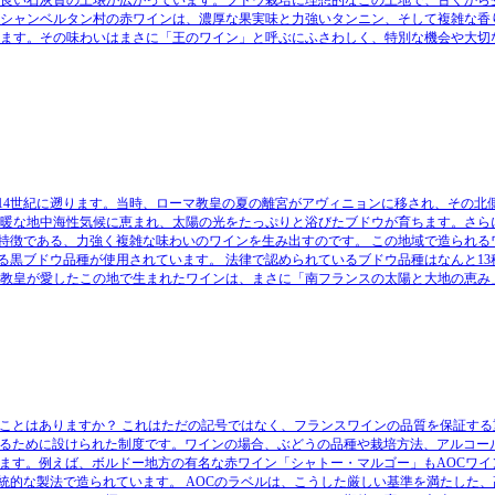
・シャンベルタン村の赤ワインは、濃厚な果実味と力強いタンニン、そして複雑な香
します。その味わいはまさに「王のワイン」と呼ぶにふさわしく、特別な機会や大切
14世紀に遡ります。当時、ローマ教皇の夏の離宮がアヴィニョンに移され、その北
温暖な地中海性気候に恵まれ、太陽の光をたっぷりと浴びたブドウが育ちます。さら
特徴である、力強く複雑な味わいのワインを生み出すのです。 この地域で造られる
黒ブドウ品種が使用されています。 法律で認められているブドウ品種はなんと13
 教皇が愛したこの地で生まれたワインは、まさに「南フランスの太陽と大地の恵み
たことはありますか？ これはただの記号ではなく、フランスワインの品質を保証す
守るために設けられた制度です。ワインの場合、ぶどうの品種や栽培方法、アルコー
れます。例えば、ボルドー地方の有名な赤ワイン「シャトー・マルゴー」もAOCワイ
統的な製法で造られています。 AOCのラベルは、こうした厳しい基準を満たした