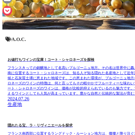
Email
Pocket
A.O.C.
お値打ちワインの宝庫！コート・シャロネーズを探検
フランスきっての銘醸地として名高いブルゴーニュ地方。その名は世界中に轟
南に位置するコート・シャロネーズは、知る人ぞ知る隠れた名産地として近年
候と石灰質土壌に恵まれた地域です。この恵まれた環境が、ブルゴーニュ地方
ロネーズのワインの特徴は、何と言ってもその軽やかでフルーティーな味わい
ート・シャロネーズのワインは、価格が比較的抑えられているのも魅力です。
えるワインとしても人気が高まっています。豊かな自然と伝統的な製法が育む
2024.07.26
生産地
隠れたる宝、ラ・リヴィニエールを探求
フランス南西部に位置するラングドック・ルーション地方は、燦燦と降り注ぐ