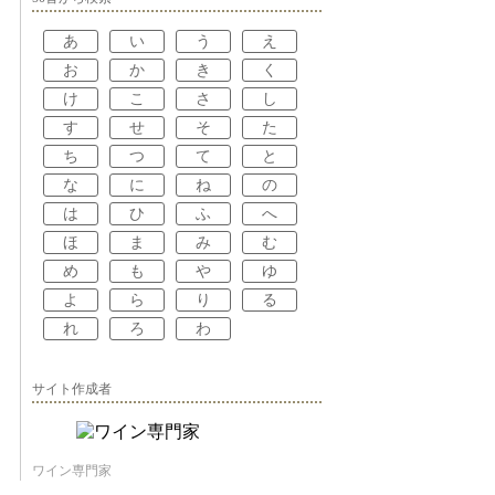
あ
い
う
え
お
か
き
く
け
こ
さ
し
す
せ
そ
た
ち
つ
て
と
な
に
ね
の
は
ひ
ふ
へ
ほ
ま
み
む
め
も
や
ゆ
よ
ら
り
る
れ
ろ
わ
サイト作成者
ワイン専門家