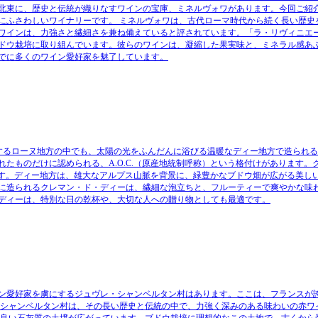
北東に、歴史と伝統が織りなすワインの宝庫、ミネルヴォワがあります。今回ご紹
ぶにふさわしいワイナリーです。 ミネルヴォワは、古代ローマ時代から続く長い歴史
ワインは、力強さと繊細さを兼ね備えていると評されています。「ラ・リヴィニエ
ドウ栽培に取り組んでいます。彼らのワインは、凝縮した果実味と、ミネラル感あ
でに多くのワイン愛好家を魅了しています。
置するローヌ地方の中でも、太陽の光をふんだんに浴びる温暖なディー地方で造られ
たものだけに認められる、A.O.C.（原産地統制呼称）という格付けがあります。
います。ディー地方は、雄大なアルプス山脈を背景に、緑豊かなブドウ畑が広がる美し
に造られるクレマン・ド・ディーは、繊細な泡立ちと、フルーティーで爽やかな味
ディーは、特別な日の乾杯や、大切な人への贈り物としても最適です。
ン愛好家を虜にするジュヴレ・シャンベルタン村はあります。ここは、フランスが
・シャンベルタン村は、その長い歴史と伝統の中で、力強く深みのある味わいの赤ワ
の良い石灰質の土壌が広がっています。ブドウ栽培に理想的なこの土地で、古くから