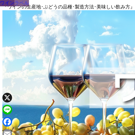
生産地
生産地
生産地
生産地
生産地
ワインラベル
『ワインの生産地･ぶどうの品種･製造方法･美味しい飲み方
X
Line
Facebook