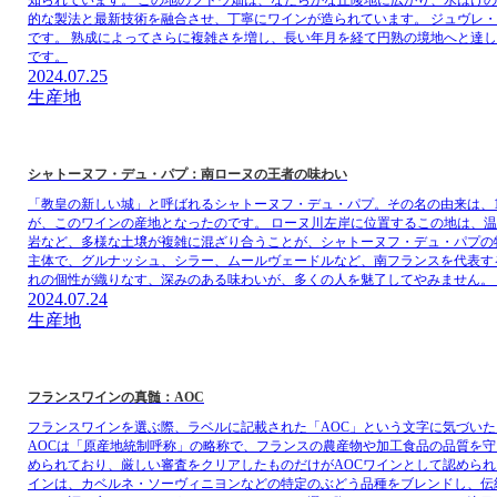
的な製法と最新技術を融合させ、丁寧にワインが造られています。 ジュヴレ
です。 熟成によってさらに複雑さを増し、長い年月を経て円熟の境地へと達
です。
2024.07.25
生産地
シャトーヌフ・デュ・パプ：南ローヌの王者の味わい
「教皇の新しい城」と呼ばれるシャトーヌフ・デュ・パプ。その名の由来は、
が、このワインの産地となったのです。 ローヌ川左岸に位置するこの地は、
岩など、多様な土壌が複雑に混ざり合うことが、シャトーヌフ・デュ・パプの
主体で、グルナッシュ、シラー、ムールヴェードルなど、南フランスを代表する
れの個性が織りなす、深みのある味わいが、多くの人を魅了してやみません。
2024.07.24
生産地
フランスワインの真髄：AOC
フランスワインを選ぶ際、ラベルに記載された「AOC」という文字に気づい
AOCは「原産地統制呼称」の略称で、フランスの農産物や加工食品の品質を
められており、厳しい審査をクリアしたものだけがAOCワインとして認めら
インは、カベルネ・ソーヴィニヨンなどの特定のぶどう品種をブレンドし、伝