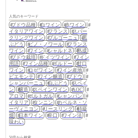
人気のキーワード
ブドウ品種
白ワイン
赤ワイン
イタリアワイン
フランス
スパー
クリングワイン
ブルゴーニュ
黒
ぶどう
ピノ・ノワール
フランス
ワイン
ワイン
シャルドネ
熟成
ブドウ栽培
ドイツワイン
ワイン
用語
ワイン品種
ボルドー
甘口
ワイン
ロゼワイン
ワイン産地
ピエモンテ
ワイン醸造
ブドウ
シャンパーニュ
白ぶどう
スペイ
ン
醸造
スペインワイン
AOC
アロマ
ポルトガル
シャンパン
イタリア
タンニン
カベルネ・ソ
ーヴィニヨン
リースリング
特級
畑
日本ワイン
辛口
ワイン法
味わい
50音から検索