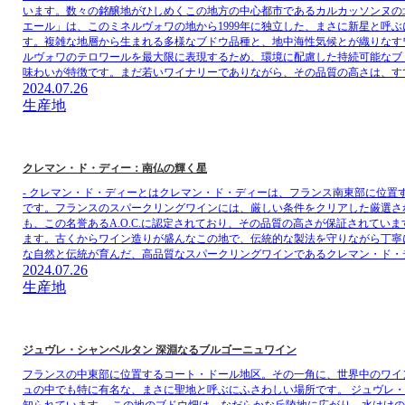
います。数々の銘醸地がひしめくこの地方の中心都市であるカルカッソンヌの
エール」は、このミネルヴォワの地から1999年に独立した、まさに新星と呼
す。複雑な地層から生まれる多様なブドウ品種と、地中海性気候とが織りなす
ルヴォワのテロワールを最大限に表現するため、環境に配慮した持続可能なブ
味わいが特徴です。まだ若いワイナリーでありながら、その品質の高さは、す
2024.07.26
生産地
クレマン・ド・ディー：南仏の輝く星
- クレマン・ド・ディーとはクレマン・ド・ディーは、フランス南東部に位
です。フランスのスパークリングワインには、厳しい条件をクリアした厳選され
も、この名誉あるA.O.C.に認定されており、その品質の高さが保証されて
ます。古くからワイン造りが盛んなこの地で、伝統的な製法を守りながら丁寧
な自然と伝統が育んだ、高品質なスパークリングワインであるクレマン・ド・
2024.07.26
生産地
ジュヴレ・シャンベルタン 深淵なるブルゴーニュワイン
フランスの中東部に位置するコート・ドール地区。その一角に、世界中のワイ
ュの中でも特に有名な、まさに聖地と呼ぶにふさわしい場所です。 ジュヴレ
知られています。 この地のブドウ畑は、なだらかな丘陵地に広がり、水はけ