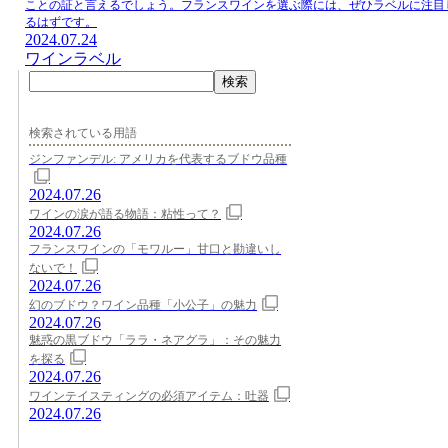
ことの証と言えるでしょう。フランスワインを選ぶ際には、ぜひラベルに注目
るはずです。
2024.07.24
ワインラベル
検索
検索されている用語
ジンファンデル: アメリカを代表するブドウ品種
2024.07.26
ワインの涙が語る物語：粘性って？
2024.07.26
フランスワインの「モワルー」甘口と勘違いし
ないで！
2024.07.26
幻のブドウ？ワイン品種「小公子」の魅力
2024.07.26
魅惑の黒ブドウ「ララ・ネアグラ」：その魅力
を探る
2024.07.26
ワインテイスティングの必須アイテム：吐器
2024.07.26