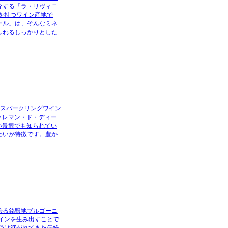
介する「ラ・リヴィニ
を持つワイン産地で
ール」は、そんなミネ
ふれるしっかりとした
るスパークリングワイン
クレマン・ド・ディー
い景観でも知られてい
わいが特徴です。豊か
誇る銘醸地ブルゴーニ
インを生み出すことで
受け継がれてきた伝統