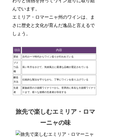
わりと情熱を持ってワイン造りに取り組
んでいます。
エミリア・ロマーニャ州のワインは、ま
さに歴史と文化が育んだ逸品と言えるで
しょう。
項目
内容
歴史
古代ローマ時代からワイン造りが行われている
ブド
ウ品
長い年月をかけて、気候風土に最適な品種が選定されている
種
醸造
伝統的な製法を守りながら、丁寧にワインを造り上げている
方法
生産
家族経営の小規模ワイナリーから、世界的に有名な大規模ワイナリ
者
ーまで、様々な規模の生産者が存在する
旅先で楽しむエミリア・ロマ
ーニャの味