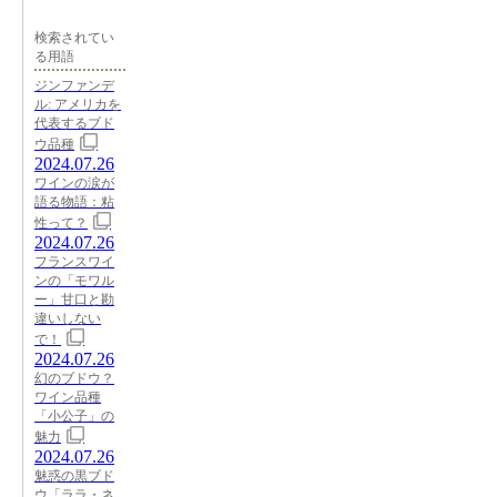
検索されてい
る用語
ジンファンデ
ル: アメリカを
代表するブド
ウ品種
2024.07.26
ワインの涙が
語る物語：粘
性って？
2024.07.26
フランスワイ
ンの「モワル
ー」甘口と勘
違いしない
で！
2024.07.26
幻のブドウ？
ワイン品種
「小公子」の
魅力
2024.07.26
魅惑の黒ブド
ウ「ララ・ネ