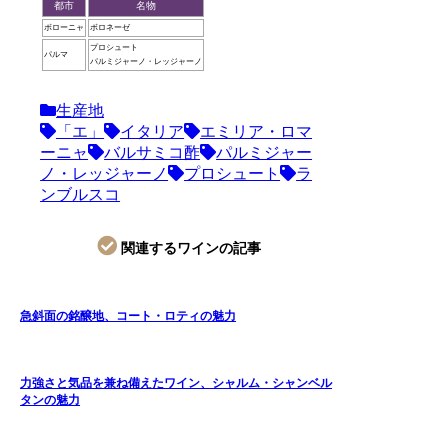
都市
名物
ボローニャ
ボロネーゼ
プロシュート
パルマ
パルミジャーノ・レッジャーノ
生産地
「エ」
イタリア
エミリア・ロマ
ーニャ
バルサミコ酢
パルミジャー
ノ・レッジャーノ
プロシュート
ラ
ンブルスコ
関連するワインの記事
急斜面の銘醸地、コート・ロティの魅力
力強さと気品を兼ね備えたワイン、シャルム・シャンベル
タンの魅力