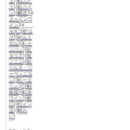
ュ
白ぶど
う
スペイ
ン
醸造
スペインワ
イン
AOC
アロ
マ
ポルト
ガル
シャ
ンパン
イ
タリア
タ
ンニン
カ
ベルネ・ソ
ーヴィニヨ
ン
リース
リング
特
級畑
日本
ワイン
辛
口
ワイン
法
味わ
い