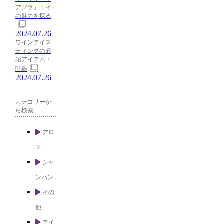
アグラ」：そ
の魅力を探る
2024.07.26
ワインテイス
ティングの必
須アイテム：
吐器
2024.07.26
カテゴリーか
ら検索
アロ
マ
シャ
ンパン
その
他
テイ