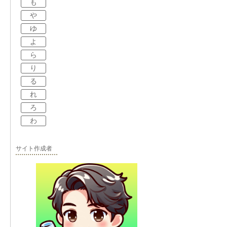
も
や
ゆ
よ
ら
り
る
れ
ろ
わ
サイト作成者