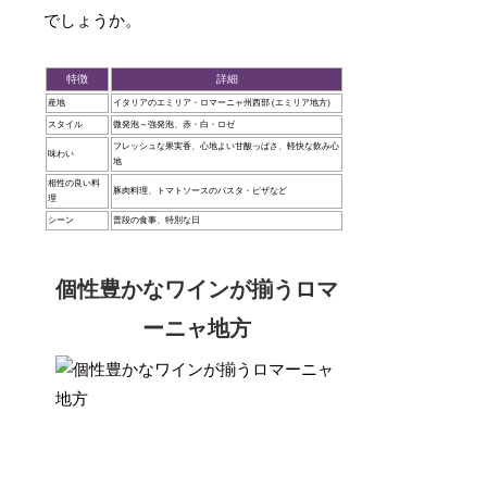
でしょうか。
特徴
詳細
産地
イタリアのエミリア・ロマーニャ州西部 (エミリア地方)
スタイル
微発泡～強発泡、赤・白・ロゼ
フレッシュな果実香、心地よい甘酸っぱさ、軽快な飲み心
味わい
地
相性の良い料
豚肉料理、トマトソースのパスタ・ピザなど
理
シーン
普段の食事、特別な日
個性豊かなワインが揃うロマ
ーニャ地方