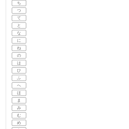
ち
つ
て
と
な
に
ね
の
は
ひ
ふ
へ
ほ
ま
み
む
め