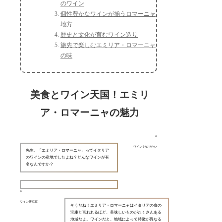
のワイン
個性豊かなワインが揃うロマーニャ
地方
歴史と文化が育むワイン造り
旅先で楽しむエミリア・ロマーニャ
の味
美食とワイン天国！エミリ
ア・ロマーニャの魅力
ワインを知りたい
先生、「エミリア・ロマーニャ」ってイタリア
のワインの産地でしたよね？どんなワインが有
名なんですか？
ワイン研究家
そうだね！エミリア・ロマーニャはイタリアの食の
宝庫と言われるほど、美味しいものがたくさんある
地域だよ。ワインだと、地域によって特徴が異なる