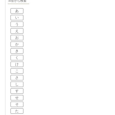
50音から検索
あ
い
う
え
お
か
き
く
け
こ
さ
し
す
せ
そ
た