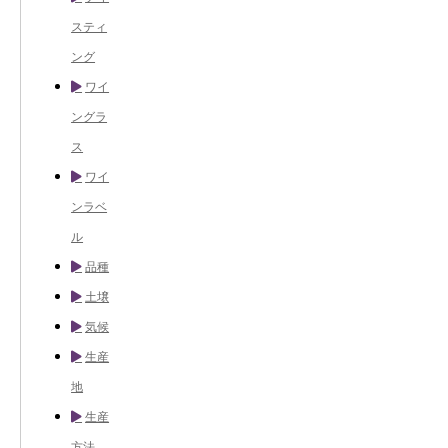
スティ
ング
ワイ
ングラ
ス
ワイ
ンラベ
ル
品種
土壌
気候
生産
地
生産
方法