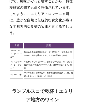
けで、風味がぐっと増すことから、料理
愛好家の間でも高く評価されています。
このように、エミリア・ロマーニャ州
は、豊かな自然と伝統的な食文化が織り
なす魅力的な食材の宝庫と言えるでしょ
う。
食材
説明
プロシュー
豚のもも肉を塩漬けにして、長い時間をかけて熟成させた
ト・ディ・パ
生ハム。芳醇な香りととろけるような舌触りが特徴。
ルマ
パルミジャー
牛乳から作られるチーズ。最低でも1年以上、長いもので
ノ・レッジャ
は3年以上も熟成させて作られる。濃厚な旨味とコクが特
ーノ
徴。
ブドウの果汁を煮詰めて、木樽で長期間熟成させた酢。独
バルサミコ酢
特の甘酸っぱい香りとコクが特徴。
ランブルスコで乾杯！エミリ
ア地方のワイン