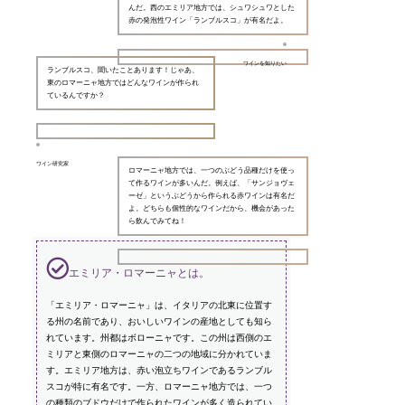
んだ。西のエミリア地方では、シュワシュワとした
赤の発泡性ワイン「ランブルスコ」が有名だよ。
ワインを知りたい
ランブルスコ、聞いたことあります！じゃあ、
東のロマーニャ地方ではどんなワインが作られ
ているんですか？
ワイン研究家
ロマーニャ地方では、一つのぶどう品種だけを使っ
て作るワインが多いんだ。例えば、「サンジョヴェ
ーゼ」というぶどうから作られる赤ワインは有名だ
よ。どちらも個性的なワインだから、機会があった
ら飲んでみてね！
エミリア・ロマーニャとは。
「エミリア・ロマーニャ」は、イタリアの北東に位置す
る州の名前であり、おいしいワインの産地としても知ら
れています。州都はボローニャです。この州は西側のエ
ミリアと東側のロマーニャの二つの地域に分かれていま
す。エミリア地方は、赤い泡立ちワインであるランブル
スコが特に有名です。一方、ロマーニャ地方では、一つ
の種類のブドウだけで作られたワインが多く造られてい