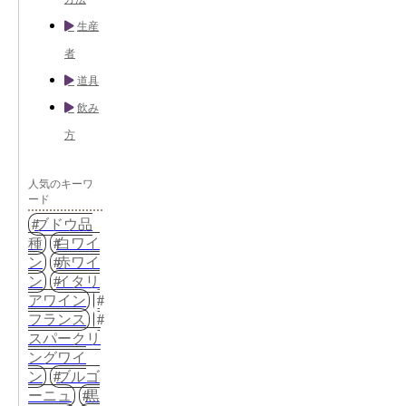
生産
者
道具
飲み
方
人気のキーワ
ード
ブドウ品
種
白ワイ
ン
赤ワイ
ン
イタリ
アワイン
フランス
スパークリ
ングワイ
ン
ブルゴ
ーニュ
黒