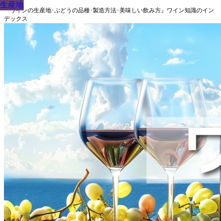
生産地
生産地
生産地
生産地
生産地
生産地
生産地
生産地
生産地
『ワインの生産地･ぶどうの品種･製造方法･美味しい飲み方』ワイン知識のイン
デックス