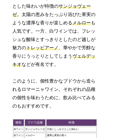
とした味わいが特徴の
サンジョヴェー
ゼ
。太陽の恵みをたっぷり浴びた果実の
ような濃厚な香りが楽しめる
メルロー
も
人気です。一方、白ワインでは、フレッ
シュな酸味とすっきりとしたのど越しが
魅力の
トレッビアーノ
、華やかで芳醇な
香りにうっとりとしてしまう
ヴェルデッ
キオ
などが有名です。
このように、個性豊かなブドウから造ら
れるロマーニャワイン。それぞれの品種
の個性を味わうために、飲み比べてみる
のもおすすめです。
種類
ブドウ品種
特徴
赤ワイン
サンジョヴェーゼ
力強くしっかりとした味わい
赤ワイン
メルロー
濃厚な果実の香り