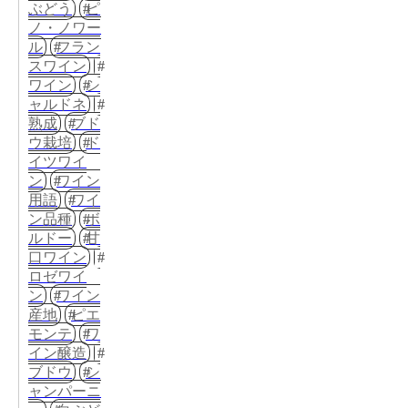
ぶどう
ピ
ノ・ノワー
ル
フラン
スワイン
ワイン
シ
ャルドネ
熟成
ブド
ウ栽培
ド
イツワイ
ン
ワイン
用語
ワイ
ン品種
ボ
ルドー
甘
口ワイン
ロゼワイ
ン
ワイン
産地
ピエ
モンテ
ワ
イン醸造
ブドウ
シ
ャンパーニ