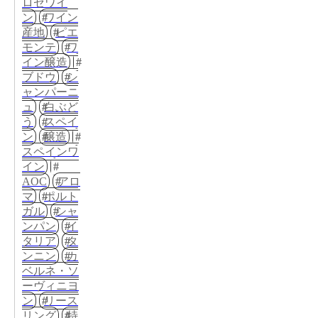
ロゼワイ
ン
ワイン
産地
ピエ
モンテ
ワ
イン醸造
ブドウ
シ
ャンパーニ
ュ
白ぶど
う
スペイ
ン
醸造
スペインワ
イン
AOC
アロ
マ
ポルト
ガル
シャ
ンパン
イ
タリア
タ
ンニン
カ
ベルネ・ソ
ーヴィニヨ
ン
リース
リング
特