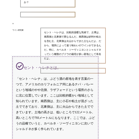
か？
ワイン研究家
セント・ヘレナは、比較的温暖な気候で、土壌は、
南西側と北東側で異なるんだ。南西側は砂利や粘土
を含む土、北東側は火山からできた土なんだよ。だ
から、場所によって違う味わいのワインができるん
だ。特に、カベルネ・ソーヴィニヨンとシャルドネ
っていう種類のブドウの栽培が多い産地として有名
だよ。
セント・ヘレナとは。
「セント・ヘレナ」は、ぶどう酒の産地を表す言葉の一
つで、アメリカのカリフォルニア州にあるナパ・バレー
という地域のやや北側、ラザフォードという場所のさら
に北に位置しています。ここは比較的暖かい地域として
知られています。南西側は、主に小石や粘土が混ざった
土でできており、北東側は、主に火山からできた土でで
きています。土地の高さは、低いところで122メートル、
高いところで793メートルにもなります。ここでは、ぶど
うの品種でいうと、カベルネ・ソーヴィニヨンに次いで
シャルドネが多く作られています。