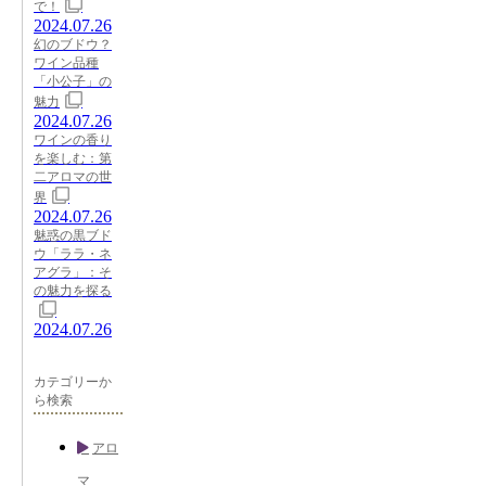
で！
2024.07.26
幻のブドウ？
ワイン品種
「小公子」の
魅力
2024.07.26
ワインの香り
を楽しむ：第
二アロマの世
界
2024.07.26
魅惑の黒ブド
ウ「ララ・ネ
アグラ」：そ
の魅力を探る
2024.07.26
カテゴリーか
ら検索
アロ
マ