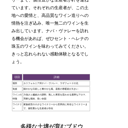
リーまで、個性豊かな生産者が軒を連ね
ています。それぞれの生産者が、この土
地への愛情と、高品質なワイン造りへの
情熱を注ぎ込み、唯一無二のワインを生
み出しています。ナパ・ヴァレーを訪れ
る機会があれば、ぜひセント・ヘレナの
珠玉のワインを味わってみてください。
きっと忘れられない感動体験となるでし
ょう。
項目
詳細
場所
カリフォルニア州ナパ・ヴァレー、ラザフォードの北
気候
穏やかな日差しと爽やかな風、昼夜の寒暖差が大きい
ワインの
力強さと繊細さの調和、熟した果実を思わせる濃厚なアロマ、
特徴
芳醇な風味、長い余韻
ワイナリ
家族経営の小さなワイナリーから世界的に有名なワイナリーま
ー
で、個性豊かな生産者が存在
多様な土壌が育むブドウ