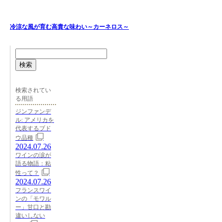
冷涼な風が育む高貴な味わい～カーネロス～
検索
検索されてい
る用語
ジンファンデ
ル: アメリカを
代表するブド
ウ品種
2024.07.26
ワインの涙が
語る物語：粘
性って？
2024.07.26
フランスワイ
ンの「モワル
ー」甘口と勘
違いしない