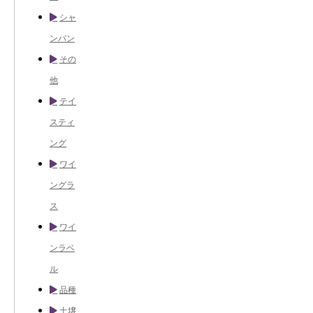
シャ
ンパン
その
他
テイ
スティ
ング
ワイ
ングラ
ス
ワイ
ンラベ
ル
品種
土壌