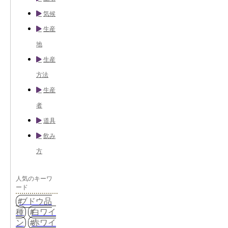
気候
生産
地
生産
方法
生産
者
道具
飲み
方
人気のキーワ
ード
ブドウ品
種
白ワイ
ン
赤ワイ