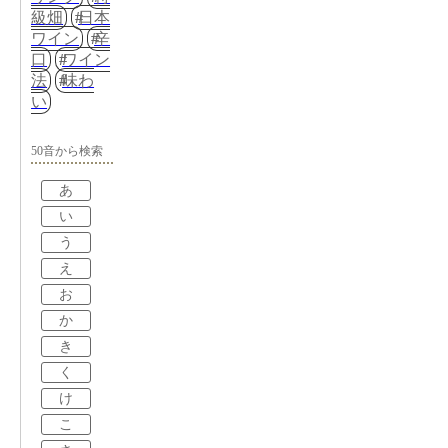
級畑
日本
ワイン
辛
口
ワイン
法
味わ
い
50音から検索
あ
い
う
え
お
か
き
く
け
こ