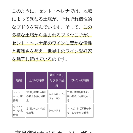
このように、セント・ヘレナでは、地域
によって異なる土壌が、それぞれ個性的
なブドウを育んでいます。そして、
この
多様な土壌から生まれるブドウこそが、
セント・ヘレナ産のワインに豊かな個性
と複雑さを与え、世界中のワイン愛好家
を魅了し続けている
のです。
栽培に適し
地域
土壌の特徴
たブドウ品
ワインの特徴
種
セント・
水はけの良い砂利
力強く濃厚な味わい、
カベルネ・ソー
ヘレナ南
や粘土を含む堆積
長い熟成にも耐えられ
ヴィニヨン
西側
土
る
セント・
水はけのよい火山
エレガントで芳醇な香
ヘレナ北
シャルドネ
性土壌
り、しなやかな酸味
東側