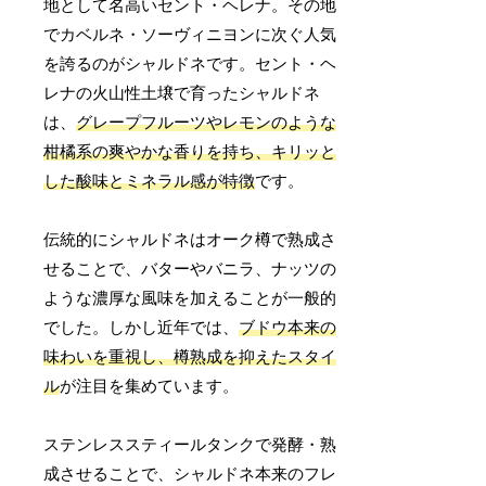
地として名高いセント・ヘレナ。その地
でカベルネ・ソーヴィニヨンに次ぐ人気
を誇るのがシャルドネです。セント・ヘ
レナの火山性土壌で育ったシャルドネ
は、
グレープフルーツやレモンのような
柑橘系の爽やかな香りを持ち、キリッと
した酸味とミネラル感が特徴
です。
伝統的にシャルドネはオーク樽で熟成さ
せることで、バターやバニラ、ナッツの
ような濃厚な風味を加えることが一般的
でした。しかし近年では、
ブドウ本来の
味わいを重視し、樽熟成を抑えたスタイ
ル
が注目を集めています。
ステンレススティールタンクで発酵・熟
成させることで、シャルドネ本来のフレ