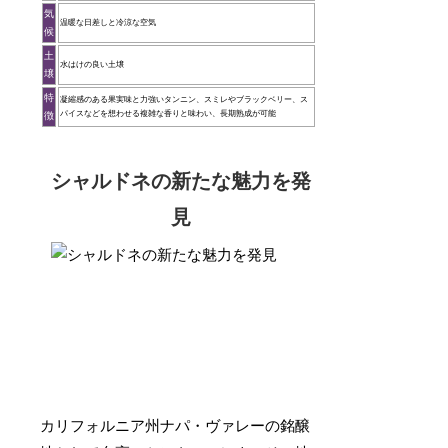
気
温暖な日差しと冷涼な空気
候
土
水はけの良い土壌
壌
特
凝縮感のある果実味と力強いタンニン、スミレやブラックベリー、ス
パイスなどを想わせる複雑な香りと味わい、長期熟成が可能
徴
シャルドネの新たな魅力を発
見
カリフォルニア州ナパ・ヴァレーの銘醸