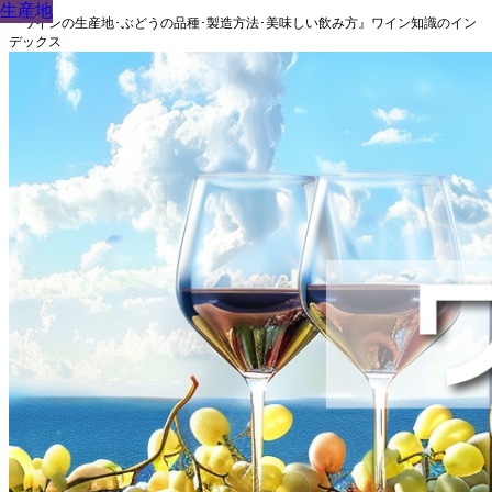
生産地
生産地
生産地
生産地
生産地
生産地
生産地
生産地
生産地
『ワインの生産地･ぶどうの品種･製造方法･美味しい飲み方』ワイン知識のイン
デックス