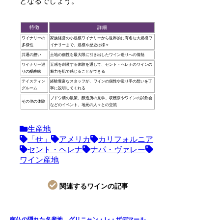
となるでしょう。
特徴
詳細
ワイナリーの
家族経営の小規模ワイナリーから世界的に有名な大規模ワ
多様性
イナリーまで、規模や歴史は様々
共通の想い
土地の個性を最大限に引き出したワイン造りへの情熱
ワイナリー巡
五感を刺激する体験を通して、セント・ヘレナのワインの
りの醍醐味
魅力を肌で感じることができる
テイスティン
経験豊富なスタッフが、ワインの個性や造り手の想いを丁
グルーム
寧に説明してくれる
ブドウ畑の散策、醸造所の見学、収穫祭やワインの試飲会
その他の体験
などのイベント、地元の人々との交流
生産地
「せ」
アメリカ
カリフォルニア
セント・ヘレナ
ナパ・ヴァレー
ワイン産地
関連するワインの記事
南仏の隠れた名産地、グリニャン・レ・ザデマール