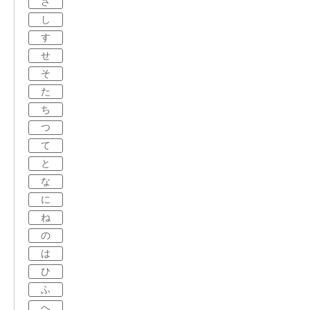
さ
し
す
せ
そ
た
ち
つ
て
と
な
に
ね
の
は
ひ
ふ
へ