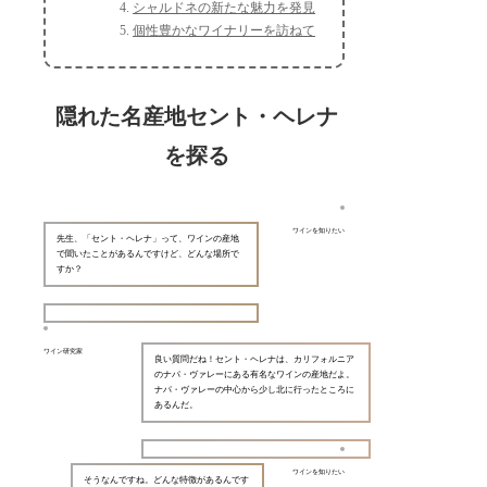
シャルドネの新たな魅力を発見
個性豊かなワイナリーを訪ねて
隠れた名産地セント・ヘレナ
を探る
ワインを知りたい
先生、「セント・ヘレナ」って、ワインの産地
で聞いたことがあるんですけど、どんな場所で
すか？
ワイン研究家
良い質問だね！セント・ヘレナは、カリフォルニア
のナパ・ヴァレーにある有名なワインの産地だよ。
ナパ・ヴァレーの中心から少し北に行ったところに
あるんだ。
ワインを知りたい
そうなんですね。どんな特徴があるんです