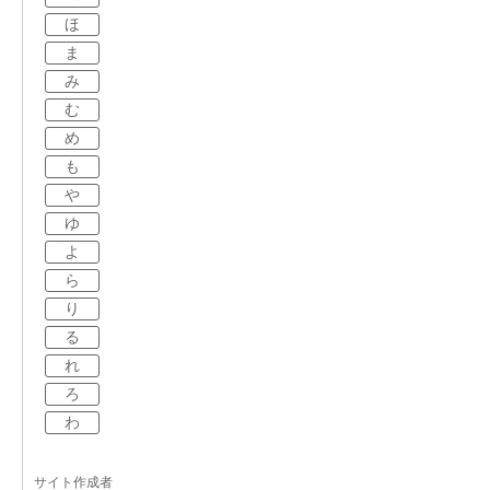
ほ
ま
み
む
め
も
や
ゆ
よ
ら
り
る
れ
ろ
わ
サイト作成者