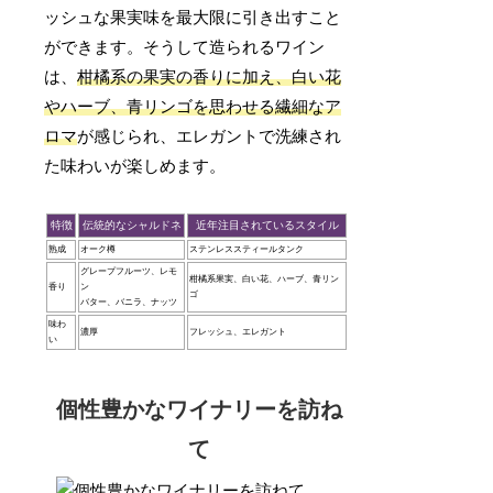
ッシュな果実味を最大限に引き出すこと
ができます。そうして造られるワイン
は、
柑橘系の果実の香りに加え、白い花
やハーブ、青リンゴを思わせる繊細なア
ロマ
が感じられ、エレガントで洗練され
た味わいが楽しめます。
特徴
伝統的なシャルドネ
近年注目されているスタイル
熟成
オーク樽
ステンレススティールタンク
グレープフルーツ、レモ
柑橘系果実、白い花、ハーブ、青リン
香り
ン
ゴ
バター、バニラ、ナッツ
味わ
濃厚
フレッシュ、エレガント
い
個性豊かなワイナリーを訪ね
て