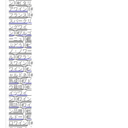
ン
イタリ
アワイン
フランス
スパークリ
ングワイ
ン
ブルゴ
ーニュ
黒
ぶどう
ピ
ノ・ノワー
ル
フラン
スワイン
ワイン
シ
ャルドネ
熟成
ブド
ウ栽培
ド
イツワイ
ン
ワイン
用語
ワイ
ン品種
ボ
ルドー
甘
口ワイン