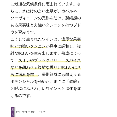
に最適な気候条件に恵まれています。さ
らに、水はけのよい土壌が、カベルネ・
ソーヴィニヨンの完熟を助け、凝縮感の
ある果実味と力強いタンニンを持つブド
ウを育みます。
こうして生まれたワインは、
濃厚な果実
味と力強いタンニン
が見事に調和し、複
雑な味わいを生み出します。熟成によっ
て、
スミレやブラックベリー、スパイス
などを想わせる複雑な香りと味わいはさ
らに深みを増し
、長期熟成にも耐えうる
ポテンシャルを秘めた、まさに「銘醸」
と呼ぶにふさわしいワインへと進化を遂
げるのです。
産
ナパ・ヴァレー セント・ヘレナ
地