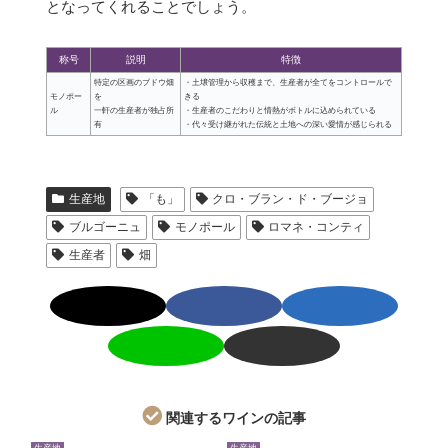
となってくれることでしょう。
称号
説明
特徴
特定の区画のブドウ畑
・土壌管理から収穫まで、生産者が全てをコントロールで
モノポー
を
きる
ル
一軒の生産者が独占所
・生産者のこだわりと情熱がボトルに込められている
有
・代々受け継がれた伝統と土地への深い愛情が感じられる
生産地
「も」
クロ・ブラン・ド・ブージョ
ブルゴーニュ
モノポール
ロマネ・コンティ
生産者
畑
関連するワインの記事