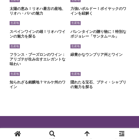
生産地
生産地
太陽の恵み！リオハ最古の産地、
力強いボルドー！ポイヤックのワ
リオハ・バハの魅力
インを紐解く
生産地
生産地
スペインワインの雄！リオハワイ
バレンタインの贈り物に！特別な
ンの魅力を探る
ボジョレー「サンタムール」
生産地
生産地
フランス・ブーズロンのワイン：
緑豊かなウンブリア州とワイン
アリゴテが生み出すエレガントな
味わい
生産地
生産地
知られざる銘醸地？マルケ州のワ
隠れたる宝石、プティ・シャブリ
イン
の魅力を探る
© 2024 ワインを最高に楽しむ知識.