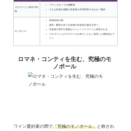
フランスきっての銘醸地
ブルゴーニュ地方の特
小さな区画を複数の生産者が共同所有するのが一般的
徴
単独所有の畑
栽培・醸造の全てを単独の生産者が責任を持つ
生産者の哲学や情熱がストレートにワインに表現される
モノポール
ブルゴーニュのテロワールを余すことなく表現した個性的なワ
イン
ロマネ・コンティを生む、究極のモ
ノポール
ワイン愛好家の間で
「究極のモノポール」
と称され