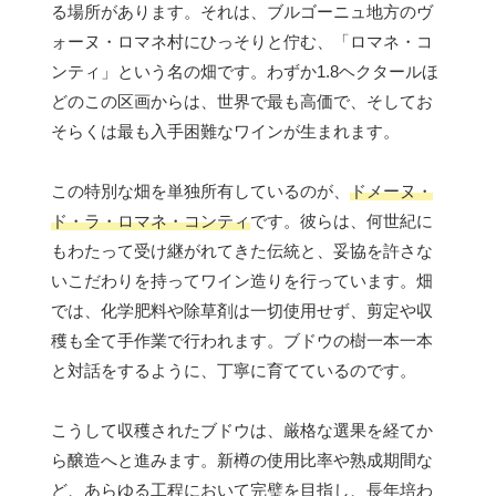
る場所があります。それは、ブルゴーニュ地方のヴ
ォーヌ・ロマネ村にひっそりと佇む、「ロマネ・コ
ンティ」という名の畑です。わずか1.8ヘクタールほ
どのこの区画からは、世界で最も高価で、そしてお
そらくは最も入手困難なワインが生まれます。
この特別な畑を単独所有しているのが、
ドメーヌ・
ド・ラ・ロマネ・コンティ
です。彼らは、何世紀に
もわたって受け継がれてきた伝統と、妥協を許さな
いこだわりを持ってワイン造りを行っています。畑
では、化学肥料や除草剤は一切使用せず、剪定や収
穫も全て手作業で行われます。ブドウの樹一本一本
と対話をするように、丁寧に育てているのです。
こうして収穫されたブドウは、厳格な選果を経てか
ら醸造へと進みます。新樽の使用比率や熟成期間な
ど、あらゆる工程において完璧を目指し、長年培わ