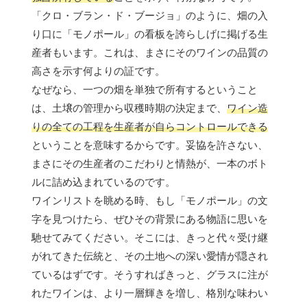
「クロ・ブラン・ド・ブージョ」のように、畑の入
り口に「モノポール」の看板を誇らしげに掲げる生
産者もいます。これは、まさにそのワインの品質の
高さを示す何よりの証です。
なぜなら、一つの畑を単独で所有するということ
は、土壌の管理から収穫時期の決定まで、
ワイン造
りの全ての工程を生産者が自らコントロールできる
ということを意味するからです。妥協を許さない、
まさにその生産者のこだわりと情熱が、一本のボト
ルに詰め込まれているのです。
ワインリストを眺める時、もし「モノポール」の文
字を見つけたら、ぜひその背景にある物語に思いを
馳せてみてください。そこには、きっと代々受け継
がれてきた伝統と、その土地への深い愛情が隠され
ているはずです。そうすればきっと、グラスに注が
れたワインは、より一層輝きを増し、格別な味わい