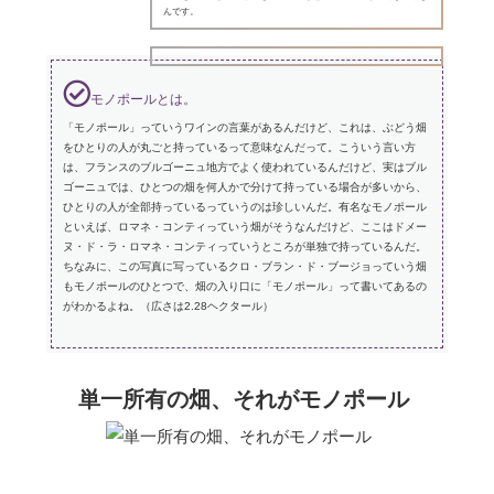
んです。
モノポールとは。
「モノポール」っていうワインの言葉があるんだけど、これは、ぶどう畑
をひとりの人が丸ごと持っているって意味なんだって。こういう言い方
は、フランスのブルゴーニュ地方でよく使われているんだけど、実はブル
ゴーニュでは、ひとつの畑を何人かで分けて持っている場合が多いから、
ひとりの人が全部持っているっていうのは珍しいんだ。有名なモノポール
といえば、ロマネ・コンティっていう畑がそうなんだけど、ここはドメー
ヌ・ド・ラ・ロマネ・コンティっていうところが単独で持っているんだ。
ちなみに、この写真に写っているクロ・ブラン・ド・ブージョっていう畑
もモノポールのひとつで、畑の入り口に「モノポール」って書いてあるの
がわかるよね。（広さは2.28ヘクタール）
単一所有の畑、それがモノポール