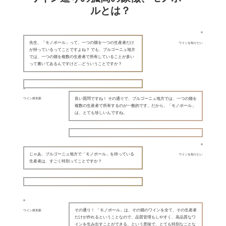
ルとは？
先生、「モノポール」って、一つの畑を一つの生産者だけ
ワインを知りたい
が持っているってことですよね？ でも、ブルゴーニュ地方
では、一つの畑を複数の生産者で所有していることが多い
って書いてあるんですけど…どういうことですか？
良い質問ですね！ その通りで、ブルゴーニュ地方では、一つの畑を
ワイン研究家
複数の生産者で所有するのが一般的です。だから、「モノポール」
は、とても珍しいんですね。
じゃあ、ブルゴーニュ地方で「モノポール」を持っている
ワインを知りたい
生産者は、すごく特別ってことですか？
その通り！ 「モノポール」は、その畑のワインを全て、その生産者
ワイン研究家
だけが作れるということなので、品質管理もしやすく、高品質なワ
インを生み出すことができる、という意味で、とても特別なことな