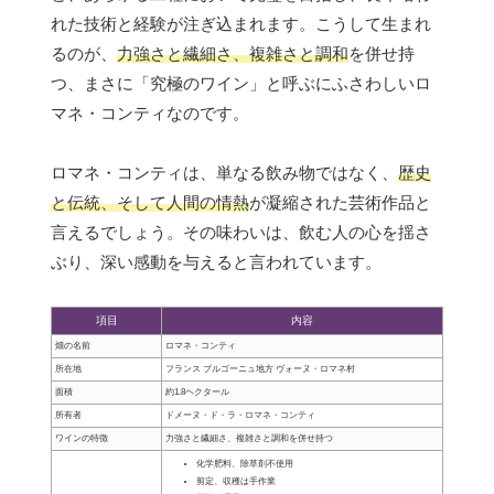
れた技術と経験が注ぎ込まれます。こうして生まれ
るのが、
力強さと繊細さ、複雑さと調和
を併せ持
つ、まさに「究極のワイン」と呼ぶにふさわしいロ
マネ・コンティなのです。
ロマネ・コンティは、単なる飲み物ではなく、
歴史
と伝統、そして人間の情熱
が凝縮された芸術作品と
言えるでしょう。その味わいは、飲む人の心を揺さ
ぶり、深い感動を与えると言われています。
項目
内容
畑の名前
ロマネ・コンティ
所在地
フランス ブルゴーニュ地方 ヴォーヌ・ロマネ村
面積
約1.8ヘクタール
所有者
ドメーヌ・ド・ラ・ロマネ・コンティ
ワインの特徴
力強さと繊細さ、複雑さと調和を併せ持つ
化学肥料、除草剤不使用
剪定、収穫は手作業