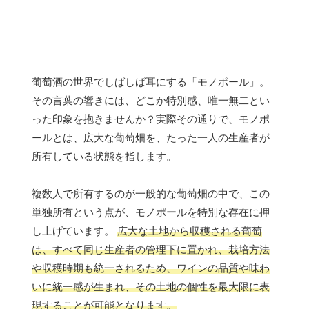
葡萄酒の世界でしばしば耳にする「モノポール」。
その言葉の響きには、どこか特別感、唯一無二とい
った印象を抱きませんか？実際その通りで、モノポ
ールとは、広大な葡萄畑を、たった一人の生産者が
所有している状態を指します。
複数人で所有するのが一般的な葡萄畑の中で、この
単独所有という点が、モノポールを特別な存在に押
し上げています。
広大な土地から収穫される葡萄
は、すべて同じ生産者の管理下に置かれ、栽培方法
や収穫時期も統一されるため、ワインの品質や味わ
いに統一感が生まれ、その土地の個性を最大限に表
現することが可能となります。