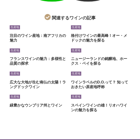
関連するワインの記事
生産地
生産地
注目のワイン産地：南アフリカの
格付けワインの最高峰！オー・メ
魅力
ドックの魅力を探る
生産地
生産地
フランスワインの魅力：多様性と
ニュージーランドの銘醸地、ホー
品質の探求
クス・ベイを探る
生産地
生産地
広大な大地が生む南仏の太陽！ラ
ワインラベルのD.O.って？ 知って
ングドックワイン
おきたい原産地呼称
生産地
生産地
緑豊かなウンブリア州とワイン
スペインワインの雄！リオハワイ
ンの魅力を探る