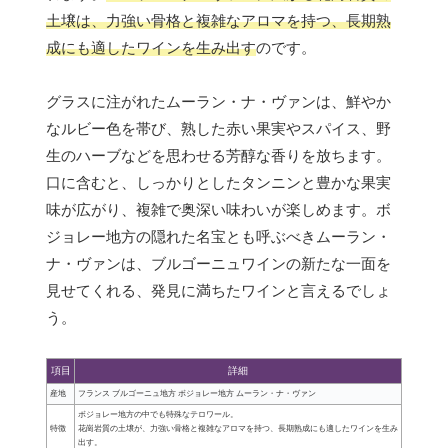
土壌は、力強い骨格と複雑なアロマを持つ、長期熟
成にも適したワインを生み出す
のです。
グラスに注がれたムーラン・ナ・ヴァンは、鮮やか
なルビー色を帯び、熟した赤い果実やスパイス、野
生のハーブなどを思わせる芳醇な香りを放ちます。
口に含むと、しっかりとしたタンニンと豊かな果実
味が広がり、複雑で奥深い味わいが楽しめます。ボ
ジョレー地方の隠れた名宝とも呼ぶべきムーラン・
ナ・ヴァンは、ブルゴーニュワインの新たな一面を
見せてくれる、発見に満ちたワインと言えるでしょ
う。
項目
詳細
産地
フランス ブルゴーニュ地方 ボジョレー地方 ムーラン・ナ・ヴァン
ボジョレー地方の中でも特殊なテロワール。
特徴
花崗岩質の土壌が、力強い骨格と複雑なアロマを持つ、長期熟成にも適したワインを生み
出す。