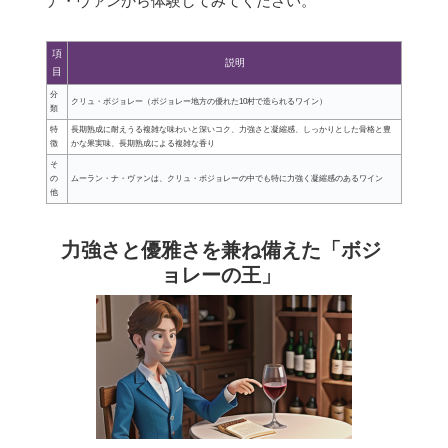
ナ・ヴァンから体験してみてください。
項
説明
目
分
クリュ・ボジョレー（ボジョレー地方の優れた10村で造られるワイン）
類
特
長期熟成に耐えうる複雑な味わいと深いコク、力強さと凝縮感、しっかりとした骨格と豊
徴
かな果実味、長期熟成による複雑な香り
そ
の
ムーラン・ナ・ヴァンは、クリュ・ボジョレーの中でも特に力強く凝縮感のあるワイン
他
力強さと優雅さを兼ね備えた「ボジ
ョレーの王」