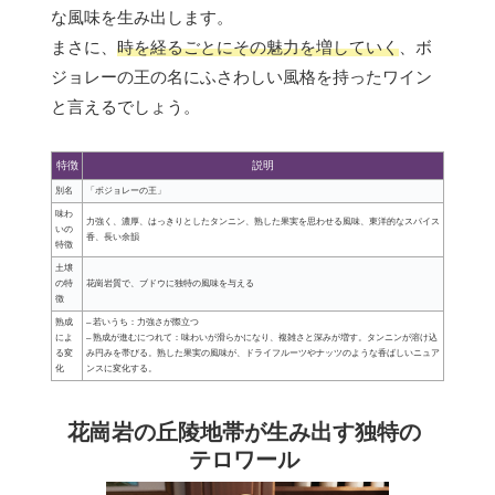
な風味を生み出します。
まさに、
時を経るごとにその魅力を増していく
、ボ
ジョレーの王の名にふさわしい風格を持ったワイン
と言えるでしょう。
特徴
説明
別名
「ボジョレーの王」
味わ
力強く、濃厚、はっきりとしたタンニン、熟した果実を思わせる風味、東洋的なスパイス
いの
香、長い余韻
特徴
土壌
の特
花崗岩質で、ブドウに独特の風味を与える
徴
熟成
– 若いうち：力強さが際立つ
によ
– 熟成が進むにつれて：味わいが滑らかになり、複雑さと深みが増す。タンニンが溶け込
る変
み円みを帯びる。熟した果実の風味が、ドライフルーツやナッツのような香ばしいニュア
化
ンスに変化する。
花崗岩の丘陵地帯が生み出す独特の
テロワール