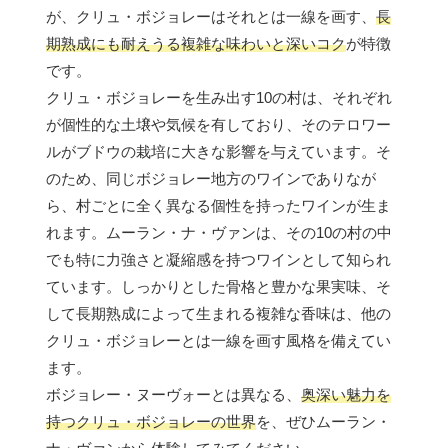
が、クリュ・ボジョレーはそれとは一線を画す、
長
期熟成にも耐えうる複雑な味わいと深いコク
が特徴
です。
クリュ・ボジョレーを生み出す10の村は、それぞれ
が個性的な土壌や気候を有しており、そのテロワー
ルがブドウの栽培に大きな影響を与えています。そ
のため、同じボジョレー地方のワインでありなが
ら、村ごとに全く異なる個性を持ったワインが生ま
れます。ムーラン・ナ・ヴァンは、その10の村の中
でも特に力強さと凝縮感を持つワインとして知られ
ています。しっかりとした骨格と豊かな果実味、そ
して長期熟成によって生まれる複雑な香味は、他の
クリュ・ボジョレーとは一線を画す風格を備えてい
ます。
ボジョレー・ヌーヴォーとは異なる、
奥深い魅力を
持つクリュ・ボジョレーの世界
を、ぜひムーラン・