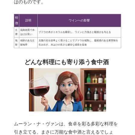
はのものです。
特
説明
ワインへの影響
徴
土
花崗岩質で水
ブドウの木がミネラルを吸収し、ワインに力強さと複雑さを与える
壌
はけが良い
地
傾斜のある丘
太陽の光を効率よく受けることでブドウが成熟し、凝縮感のある果実味を
形
陵地帯
生み出す。水はけの良さも健全な成長を促進
どんな料理にも寄り添う食中酒
ムーラン・ナ・ヴァンは、食卓を彩る多彩な料理を
引き立てる、まさに万能な食中酒と言えるでしょ