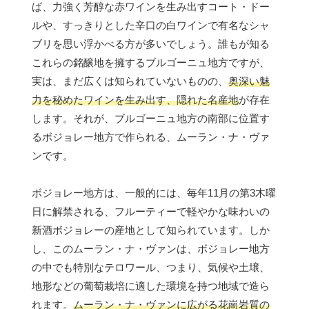
ば、力強く芳醇な赤ワインを生み出すコート・ドー
ルや、すっきりとした辛口の白ワインで有名なシャ
ブリを思い浮かべる方が多いでしょう。誰もが知る
これらの銘醸地を擁するブルゴーニュ地方ですが、
実は、まだ広くは知られていないものの、
奥深い魅
力を秘めたワインを生み出す、隠れた名産地
が存在
します。それが、ブルゴーニュ地方の南部に位置す
るボジョレー地方で作られる、ムーラン・ナ・ヴァ
ンです。
ボジョレー地方は、一般的には、毎年11月の第3木曜
日に解禁される、フルーティーで軽やかな味わいの
新酒ボジョレーの産地として知られています。しか
し、このムーラン・ナ・ヴァンは、ボジョレー地方
の中でも特別なテロワール、つまり、気候や土壌、
地形などの葡萄栽培に適した環境を持つ地域で造ら
れます。
ムーラン・ナ・ヴァンに広がる花崗岩質の