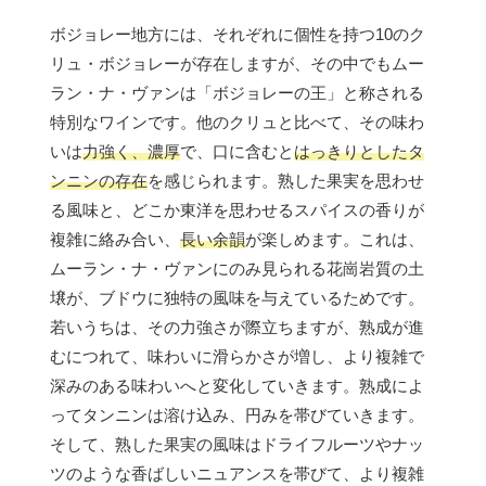
ボジョレー地方には、それぞれに個性を持つ10のク
リュ・ボジョレーが存在しますが、その中でもムー
ラン・ナ・ヴァンは「ボジョレーの王」と称される
特別なワインです。他のクリュと比べて、その味わ
いは
力強く、濃厚
で、口に含むと
はっきりとしたタ
ンニンの存在
を感じられます。熟した果実を思わせ
る風味と、どこか東洋を思わせるスパイスの香りが
複雑に絡み合い、
長い余韻
が楽しめます。これは、
ムーラン・ナ・ヴァンにのみ見られる花崗岩質の土
壌が、ブドウに独特の風味を与えているためです。
若いうちは、その力強さが際立ちますが、熟成が進
むにつれて、味わいに滑らかさが増し、より複雑で
深みのある味わいへと変化していきます。熟成によ
ってタンニンは溶け込み、円みを帯びていきます。
そして、熟した果実の風味はドライフルーツやナッ
ツのような香ばしいニュアンスを帯びて、より複雑