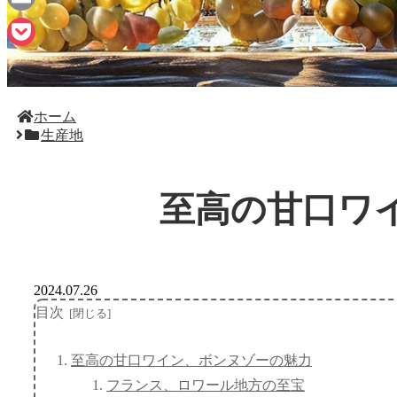
Email
Pocket
ホーム
生産地
至高の甘口ワ
2024.07.26
目次
至高の甘口ワイン、ボンヌゾーの魅力
フランス、ロワール地方の至宝