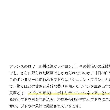
フランスのロワール川に注ぐレイヨン川。その川沿いの丘陵
でも、さらに限られた区画でしか造られないのが、甘口の白
このボンヌゾーに使われるブドウは「シュナン・ブラン」と
で、驚くほどの甘さと芳醇な香りを備えたワインを生み出す
貴腐とは、
ブドウの果皮に「ボトリティス・シネレア」とい
る霧がブドウ園を包み込み、湿気を帯びた空気がブドウにこ
奪い、ブドウの果汁は凝縮されていきます。