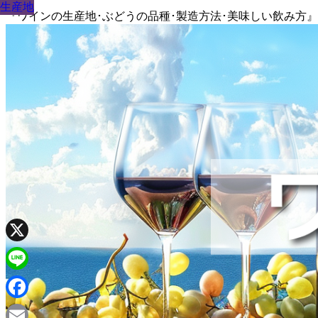
生産地
生産地
生産地
生産地
生産地
生産地
生産地
生産地
生産地
『ワインの生産地･ぶどうの品種･製造方法･美味しい飲み方
X
Line
Facebook