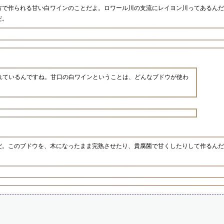
方で作られる甘い白ワインのことだよ。ロワール川の支流にレイヨン川ってあるんだ
だ。
れているんですね。甘口の白ワインということは、どんなブドウが使わ
だ。このブドウを、木になったまま完熟させたり、貴腐菌で甘くしたりして作るんだ