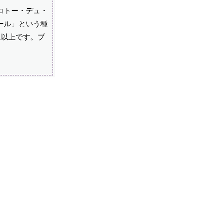
コトー・デュ・
ール」という種
ム以上です。ブ