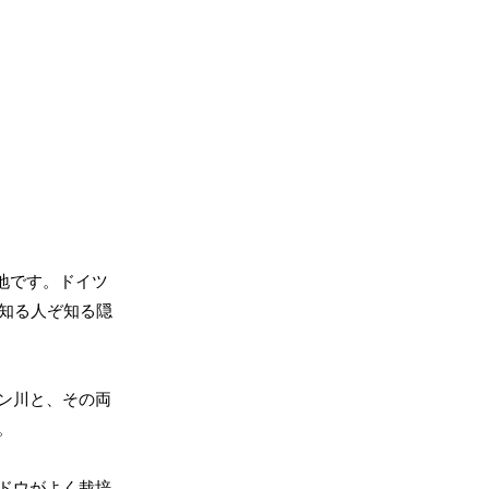
地です。ドイツ
知る人ぞ知る隠
ン川と、その両
。
ドウがよく栽培