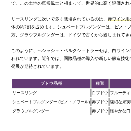
で、この土地の気候風土と相まって、世界的に高く評価され
リースリングに次いで多く栽培されているのは、
赤ワイン用
体の約2割を占めます。シュペートブルグンダーは、ピノ・
方、グラウブルグンダーは、ドイツで古くから親しまれてき
このように、ヘシッシェ・ベルクシュトラーセは、白ワイン
われています。近年では、国際品種の導入や新しい醸造技術
発展が期待されています。
ブドウ品種
種類
リースリング
白ブドウ
フルーティ
シュペートブルグンダー (ピノ・ノワール)
赤ブドウ
繊細な果実
グラウブルグンダー
赤ブドウ
軽やかな口