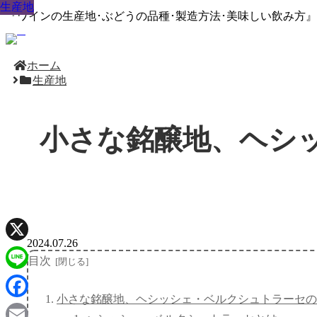
生産地
生産地
生産地
生産地
生産地
生産地
生産地
生産地
生産地
『ワインの生産地･ぶどうの品種･製造方法･美味しい飲み方
ホーム
生産地
小さな銘醸地、ヘシ
2024.07.26
X
目次
Line
小さな銘醸地、ヘシッシェ・ベルクシュトラーセの
Facebook