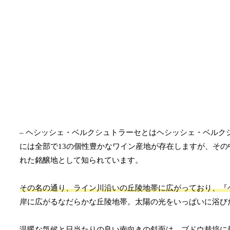
– ヘシッシェ・ベルクシュトラーセとはヘシッシェ・ベル
には全部で13の個性豊かなワイン産地が存在しますが、そ
れた銘醸地として知られています。
その名の通り、ライン川沿いの丘陵地帯に広がっており、『
岸に広がるなだらかな丘陵地帯。太陽の光をいっぱいに浴び
温暖な気候と日当たりの良い南向きの斜面は、ブドウ栽培に