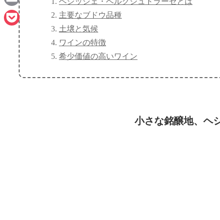
ヘシッシェ・ベルクシュトラーセとは
Email
主要なブドウ品種
土壌と気候
Pocket
ワインの特徴
希少価値の高いワイン
小さな銘醸地、ヘ