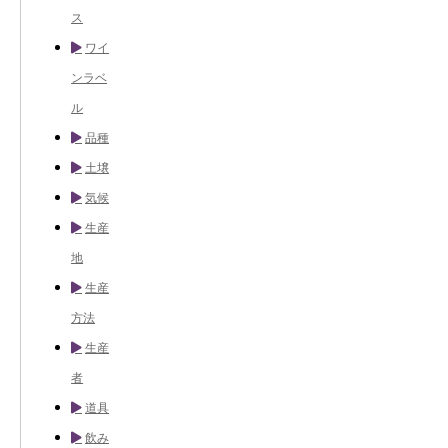
ス
ワイ
ンラベ
ル
品種
土壌
気候
生産
地
生産
方法
生産
者
道具
飲み