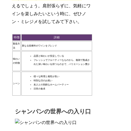
えるでしょう。肩肘張らずに、気軽にワ
インを楽しみたいという時に、ぜひノ
ン・ミレジメを試してみて下さい。
特徴
詳細
製造方
異なる収穫年のワインをブレンド
法
品質と味わいが安定している
味わい
フレッシュでフルーティーなものから、複雑で熟成さ
の特徴
れた深い味わいを持つものまで、バリエーション豊か
様々な料理と相性が良い
特別な日のお祝い
シーン
友人との気軽なホームパーティー
日常の食卓
シャンパンの世界への入り口