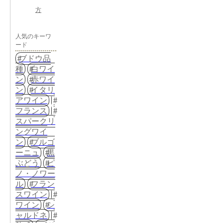
方
人気のキーワ
ード
ブドウ品
種
白ワイ
ン
赤ワイ
ン
イタリ
アワイン
フランス
スパークリ
ングワイ
ン
ブルゴ
ーニュ
黒
ぶどう
ピ
ノ・ノワー
ル
フラン
スワイン
ワイン
シ
ャルドネ