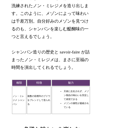
洗練されたノン・ミレジメを造り出しま
す。このように、メゾンによって味わい
は千差万別。自分好みのメゾンを見つけ
るのも、シャンパンを楽しむ醍醐味の一
つと言えるでしょう。
シャンパン造りの歴史と savoir-faire が詰
まったノン・ミレジメは、まさに至福の
時間を演出してくれるでしょう。
種類
特徴
魅力
天候に左右されず、メゾ
ン独自の味わいを安定し
ノン・ミレ
複数の収穫年のブドウ
て表現できる
ジメ シャン
をブレンドして造られ
メゾンの個性が凝縮され
パン
る
ている