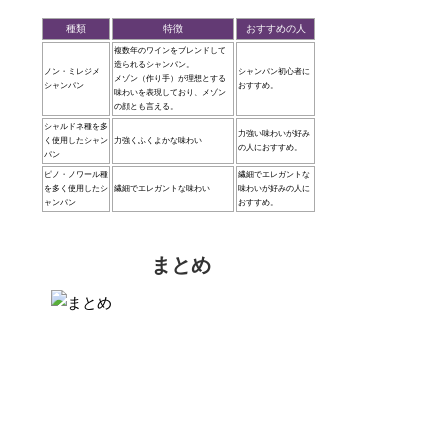
種類
特徴
おすすめの人
複数年のワインをブレンドして
造られるシャンパン。
ノン・ミレジメ
シャンパン初心者に
メゾン（作り手）が理想とする
シャンパン
おすすめ。
味わいを表現しており、メゾン
の顔とも言える。
シャルドネ種を多
力強い味わいが好み
く使用したシャン
力強くふくよかな味わい
の人におすすめ。
パン
ピノ・ノワール種
繊細でエレガントな
を多く使用したシ
繊細でエレガントな味わい
味わいが好みの人に
ャンパン
おすすめ。
まとめ