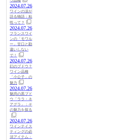
ウ品種
2024.07.26
ワインの涙が
語る物語：粘
性って？
2024.07.26
フランスワイ
ンの「モワル
ー」甘口と勘
違いしない
で！
2024.07.26
幻のブドウ？
ワイン品種
「小公子」の
魅力
2024.07.26
魅惑の黒ブド
ウ「ララ・ネ
アグラ」：そ
の魅力を探る
2024.07.26
ワインテイス
ティングの必
須アイテム：