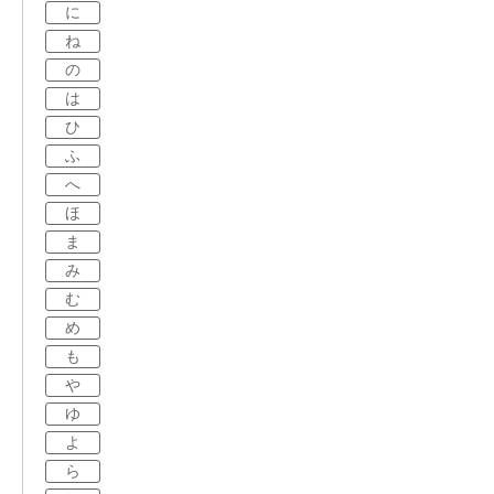
に
ね
の
は
ひ
ふ
へ
ほ
ま
み
む
め
も
や
ゆ
よ
ら