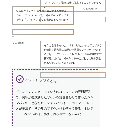
で、バランスの取れた味に仕上げることができるん
だ。
ワインを知りたい
なるほど！ だから毎年同じ味がするんですね。
でも、ノン・ミレジメは、その年のブドウだけ
で作る「ミレジメ」よりも味が劣るんですか？
ワイン研究家
そうとも限らないよ。 ミレジメは、その年のブドウ
の個性を最大限に表現した特別なシャンパンと言え
るかな。 一方、ノン・ミレジメは、長年の経験と技
術で造り上げた、その作り手のこだわりの味が楽し
めるシャンパンと言えるね。
ノン・ミレジメとは。
「ノン・ミレジメ」っていうのは、ワインの専門用語
で、何年か熟成させたワインを混ぜ合わせて作ったシャ
ンパンのことなんだ。シャンパンは、このノン・ミレジ
メが主流で、その年のブドウだけを使って作る「ミレジ
メ」っていうのは、あまり作られていないんだ。