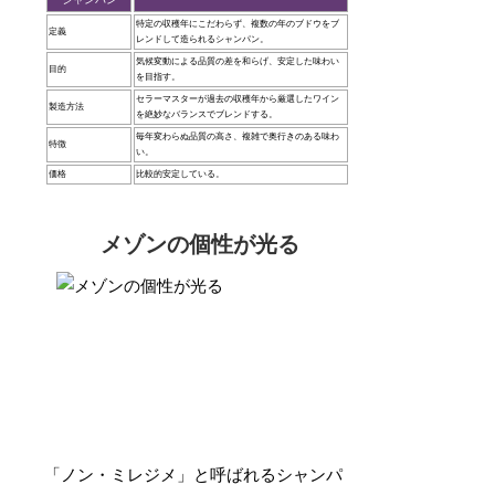
特定の収穫年にこだわらず、複数の年のブドウをブ
定義
レンドして造られるシャンパン。
気候変動による品質の差を和らげ、安定した味わい
目的
を目指す。
セラーマスターが過去の収穫年から厳選したワイン
製造方法
を絶妙なバランスでブレンドする。
毎年変わらぬ品質の高さ、複雑で奥行きのある味わ
特徴
い。
価格
比較的安定している。
メゾンの個性が光る
「ノン・ミレジメ」と呼ばれるシャンパ