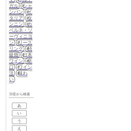
ガル
シャ
ンパン
イ
タリア
タ
ンニン
カ
ベルネ・ソ
ーヴィニヨ
ン
リース
リング
特
級畑
日本
ワイン
辛
口
ワイン
法
味わ
い
50音から検索
あ
い
う
え