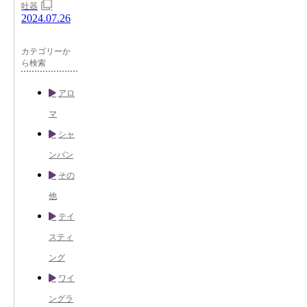
吐器
2024.07.26
カテゴリーか
ら検索
アロ
マ
シャ
ンパン
その
他
テイ
スティ
ング
ワイ
ングラ