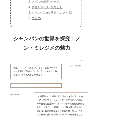
メゾンの個性が光る
多様な味わいを楽しむ
シャンパンの世界への入り口
まとめ
シャンパンの世界を探究：ノ
ン・ミレジメの魅力
ワインを知りたい
先生、「ノン・ミレジメ」って、複数の年のワ
インを混ぜて作るってどういうことですか？ 味
が変わったりしないんですか？
ワイン研究家
いい質問だね！ 複数の年のワインを混ぜることを
「アッサンブラージュ」と言うんだけど、これは、
毎年安定した品質のシャンパンを作るための技術な
んだ。 ブドウは、気候によって味が変わるよね？
例えば、日照時間が短いと酸味が強くなる。そこ
で、酸味の強い年と弱い年のワインを混ぜること