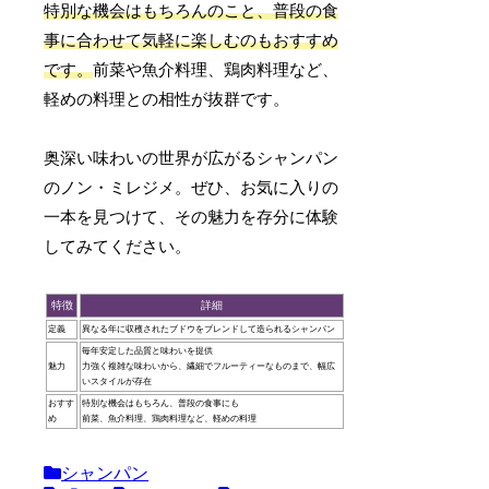
特別な機会はもちろんのこと、普段の食
事に合わせて気軽に楽しむのもおすすめ
です。
前菜や魚介料理、鶏肉料理など、
軽めの料理との相性が抜群です。
奥深い味わいの世界が広がるシャンパン
のノン・ミレジメ。ぜひ、お気に入りの
一本を見つけて、その魅力を存分に体験
してみてください。
特徴
詳細
定義
異なる年に収穫されたブドウをブレンドして造られるシャンパン
毎年安定した品質と味わいを提供
魅力
力強く複雑な味わいから、繊細でフルーティーなものまで、幅広
いスタイルが存在
おすす
特別な機会はもちろん、普段の食事にも
め
前菜、魚介料理、鶏肉料理など、軽めの料理
シャンパン