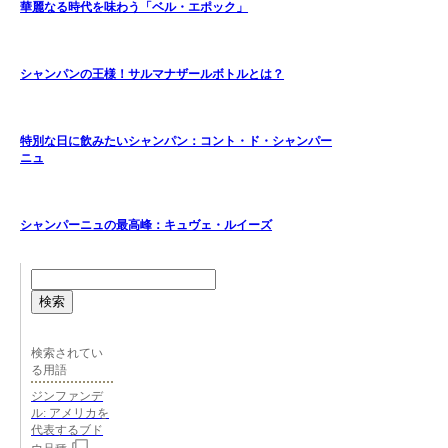
華麗なる時代を味わう「ベル・エポック」
シャンパンの王様！サルマナザールボトルとは？
特別な日に飲みたいシャンパン：コント・ド・シャンパー
ニュ
シャンパーニュの最高峰：キュヴェ・ルイーズ
検索
検索されてい
る用語
ジンファンデ
ル: アメリカを
代表するブド