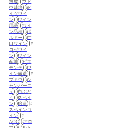
熟成
ブド
ウ栽培
ド
イツワイ
ン
ワイン
用語
ワイ
ン品種
ボ
ルドー
甘
口ワイン
ロゼワイ
ン
ワイン
産地
ピエ
モンテ
ワ
イン醸造
ブドウ
シ
ャンパーニ
ュ
白ぶど
う
スペイ
ン
醸造
スペインワ
イン
AOC
アロ
マ
ポルト