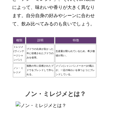
によって、味わいや香りが大きく異なり
ます。自分自身の好みやシーンに合わせ
て、飲み比べてみるのも良いでしょう。
種類
説明
特徴
ミレジメ
ブドウの出来が良かった
(ヴィンテ
生産量が限られているため、希少価
年に収穫されたブドウの
ージシャ
値が高い。
みを使用。
ンパン)
複数の年に収穫されたブ
メゾン(シャンパンメーカー)の職人
ノン・ミ
ドウをブレンドして作ら
が、一定の味わいを保つようにブレ
レジメ
れる。
ンドしている。
ノン・ミレジメとは？