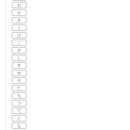
お
か
き
く
け
こ
さ
し
す
せ
そ
た
ち
つ
て
と
な