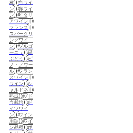
種
白ワイ
ン
赤ワイ
ン
イタリ
アワイン
フランス
スパークリ
ングワイ
ン
ブルゴ
ーニュ
黒
ぶどう
ピ
ノ・ノワー
ル
フラン
スワイン
ワイン
シ
ャルドネ
熟成
ブド
ウ栽培
ド
イツワイ
ン
ワイン
用語
ワイ
ン品種
ボ