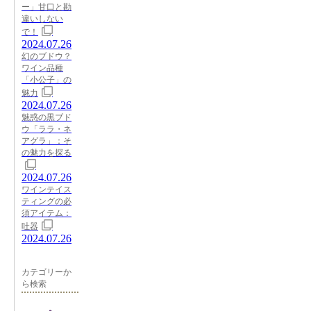
ー」甘口と勘
違いしない
で！
2024.07.26
幻のブドウ？
ワイン品種
「小公子」の
魅力
2024.07.26
魅惑の黒ブド
ウ「ララ・ネ
アグラ」：そ
の魅力を探る
2024.07.26
ワインテイス
ティングの必
須アイテム：
吐器
2024.07.26
カテゴリーか
ら検索