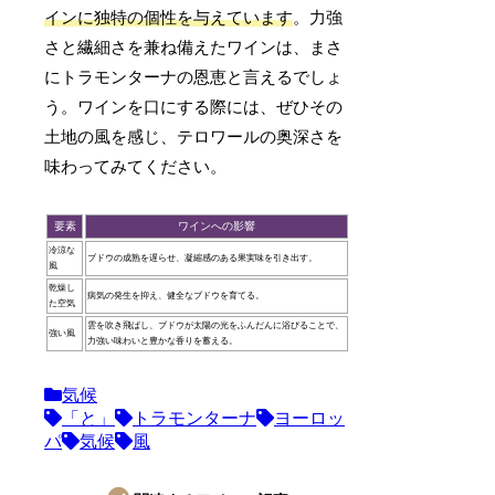
インに独特の個性を与えています
。力強
さと繊細さを兼ね備えたワインは、まさ
にトラモンターナの恩恵と言えるでしょ
う。ワインを口にする際には、ぜひその
土地の風を感じ、テロワールの奥深さを
味わってみてください。
要素
ワインへの影響
冷涼な
ブドウの成熟を遅らせ、凝縮感のある果実味を引き出す。
風
乾燥し
病気の発生を抑え、健全なブドウを育てる。
た空気
雲を吹き飛ばし、ブドウが太陽の光をふんだんに浴びることで、
強い風
力強い味わいと豊かな香りを蓄える。
気候
「と」
トラモンターナ
ヨーロッ
パ
気候
風