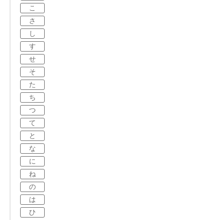
こ
さ
し
す
せ
そ
た
ち
つ
て
と
な
に
ね
の
は
ひ