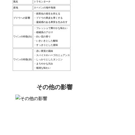
風名
トラモンターナ
産地
スペインの地中海側
・病害虫の発生を抑える
ブドウへの影響
・ブドウの果皮を厚くする
・凝縮感のある果実を生み出す
・フレッシュで爽やかな味わい
・柑橘系のアロマ
ワインの特徴(白)
・白い花の香り
・いきいきとした酸味
・すっきりとした後味
・赤い果実の風味
・スパイスやハーブのニュアンス
ワインの特徴(赤)
・しっかりとしたタンニン
・まろやかな渋み
・複雑な味わい
その他の影響