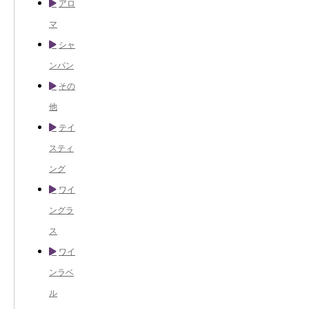
アロ
マ
シャ
ンパン
その
他
テイ
スティ
ング
ワイ
ングラ
ス
ワイ
ンラベ
ル