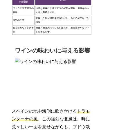
の影響
ブドウの生育期間の
冷涼な気候によりブドウの成熟が遅れ、風味をゆっ
延長
くりと蓄積させる。
乾燥した風が湿気を吹き飛ばし、カビの発生などを
病気の予防
抑制。
高品質なワインの生
糖度と酸味のバランスが取れた、果実味豊かなワイ
産
ンを生み出す。
ワインの味わいに与える影響
スペインの地中海側に吹き付ける
トラモ
ンターナの風
。この強烈な北風は、時に
荒々しい一面を見せながらも、ブドウ栽