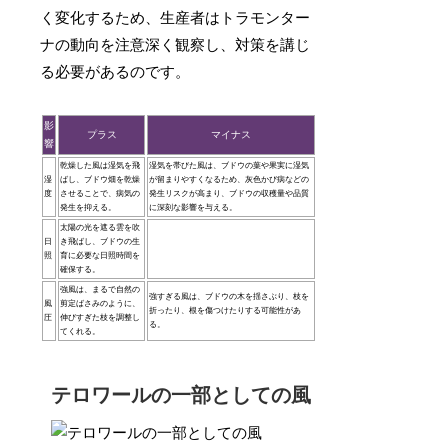
く変化するため、生産者はトラモンター
ナの動向を注意深く観察し、対策を講じ
る必要があるのです。
影
プラス
マイナス
響
乾燥した風は湿気を飛
湿気を帯びた風は、ブドウの葉や果実に湿気
湿
ばし、ブドウ畑を乾燥
が留まりやすくなるため、灰色かび病などの
度
させることで、病気の
発生リスクが高まり、ブドウの収穫量や品質
発生を抑える。
に深刻な影響を与える。
太陽の光を遮る雲を吹
日
き飛ばし、ブドウの生
照
育に必要な日照時間を
確保する。
強風は、まるで自然の
強すぎる風は、ブドウの木を揺さぶり、枝を
風
剪定ばさみのように、
折ったり、根を傷つけたりする可能性があ
圧
伸びすぎた枝を調整し
る。
てくれる。
テロワールの一部としての風