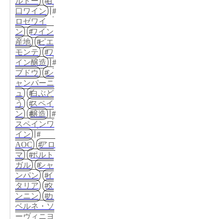
ルドー
甘
口ワイン
ロゼワイ
ン
ワイン
産地
ピエ
モンテ
ワ
イン醸造
ブドウ
シ
ャンパーニ
ュ
白ぶど
う
スペイ
ン
醸造
スペインワ
イン
AOC
アロ
マ
ポルト
ガル
シャ
ンパン
イ
タリア
タ
ンニン
カ
ベルネ・ソ
ーヴィニヨ