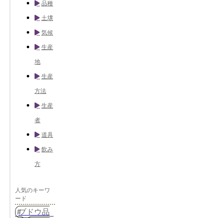
品種
土壌
気候
生産
地
生産
方法
生産
者
道具
飲み
方
人気のキーワ
ード
ブドウ品