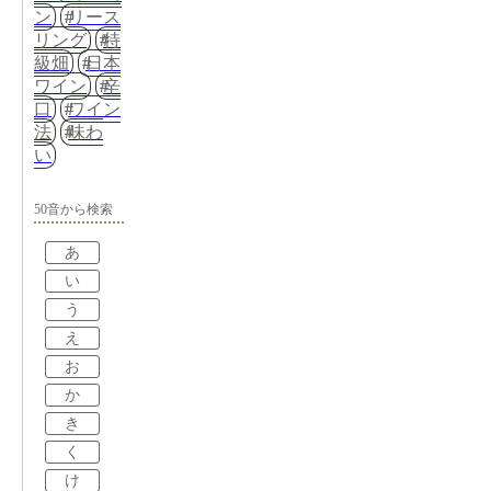
ン
リース
リング
特
級畑
日本
ワイン
辛
口
ワイン
法
味わ
い
50音から検索
あ
い
う
え
お
か
き
く
け