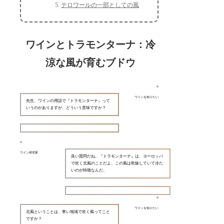
テロワールの一部としての風
ワインとトラモンターナ：冷
涼な風が育むブドウ
ワインを知りたい
先生、ワインの用語で『トラモンターナ』って
いうのがありますが、どういう意味ですか？
ワイン研究家
良い質問だね。『トラモンターナ』は、ヨーロッパ
で吹く北風のことだよ。この風は乾燥していて冷た
いのが特徴なんだ。
ワインを知りたい
北風ということは、寒い地域で吹く風ってこと
ですか？