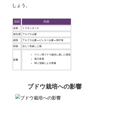
しょう。
項目
内容
名称
トラモンターナ
発生源
アルプス山脈
経路
アルプス山脈→ピレネー山脈→地中海
特徴
冷たく乾燥した風
ワイン用ブドウ栽培に適した環境
風力発電
影響
時に強風による脅威
ブドウ栽培への影響