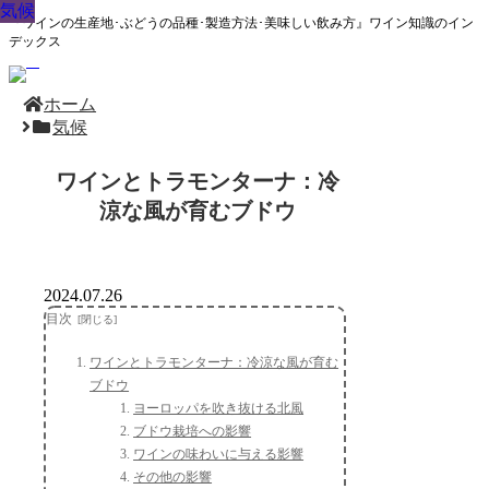
気候
気候
気候
気候
気候
気候
気候
気候
気候
『ワインの生産地･ぶどうの品種･製造方法･美味しい飲み方』ワイン知識のイン
デックス
ホーム
気候
ワインとトラモンターナ：冷
涼な風が育むブドウ
2024.07.26
目次
ワインとトラモンターナ：冷涼な風が育む
ブドウ
ヨーロッパを吹き抜ける北風
ブドウ栽培への影響
ワインの味わいに与える影響
その他の影響