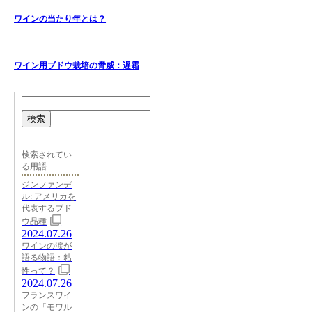
ワインの当たり年とは？
ワイン用ブドウ栽培の脅威：遅霜
検索
検索されてい
る用語
ジンファンデ
ル: アメリカを
代表するブド
ウ品種
2024.07.26
ワインの涙が
語る物語：粘
性って？
2024.07.26
フランスワイ
ンの「モワル