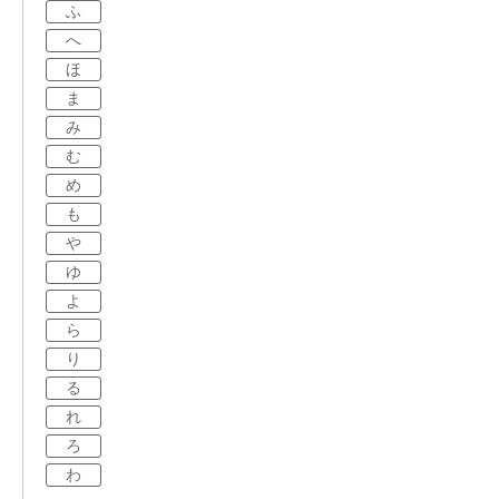
ふ
へ
ほ
ま
み
む
め
も
や
ゆ
よ
ら
り
る
れ
ろ
わ