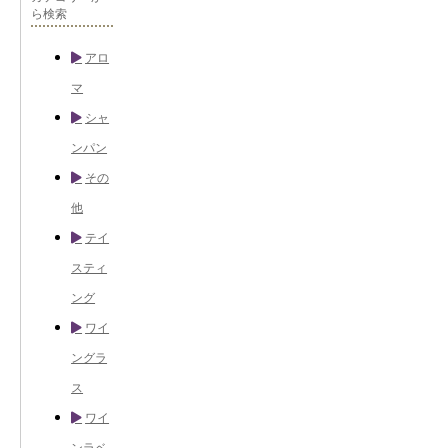
ら検索
アロ
マ
シャ
ンパン
その
他
テイ
スティ
ング
ワイ
ングラ
ス
ワイ
ンラベ