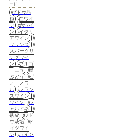
ード
ブドウ品
種
白ワイ
ン
赤ワイ
ン
イタリ
アワイン
フランス
スパークリ
ングワイ
ン
ブルゴ
ーニュ
黒
ぶどう
ピ
ノ・ノワー
ル
フラン
スワイン
ワイン
シ
ャルドネ
熟成
ブド
ウ栽培
ド
イツワイ
ン
ワイン