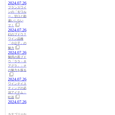
2024.07.26
フランスワイ
ンの「モワル
ー」甘口と勘
違いしない
で！
2024.07.26
幻のブドウ？
ワイン品種
「小公子」の
魅力
2024.07.26
魅惑の黒ブド
ウ「ララ・ネ
アグラ」：そ
の魅力を探る
2024.07.26
ワインテイス
ティングの必
須アイテム：
吐器
2024.07.26
カテゴリーか