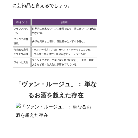
に芸術品と言えるでしょう。
ポイント
詳細
フランスのワ
世界的に有名なワイン生産国であり、特に赤ワインは代表
イン
的なお酒。
ブドウの生育
多様な気候と土壌が、個性豊かなブドウを育む。
環境
代表的な産地
– ボルドー地方：力強いカベルネ・ソーヴィニヨン種
とブドウ品種
– ブルゴーニュ地方：華やかなピノ・ノワール種
フランスの歴史と文化に深く根付いており、食卓、芸術、
ワインと文化
文学など様々な文化に影響を与えている。
「ヴァン・ルージュ」： 単な
るお酒を超えた存在