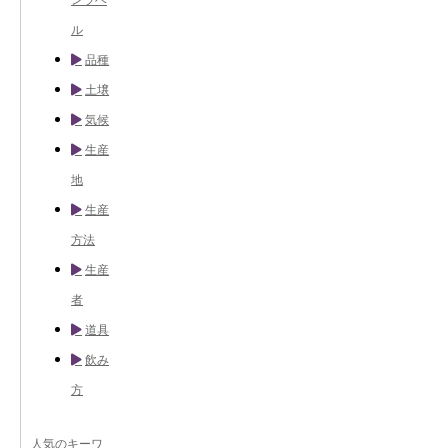
ル
品種
土壌
気候
生産
地
生産
方法
生産
者
道具
飲み
方
人気のキーワ