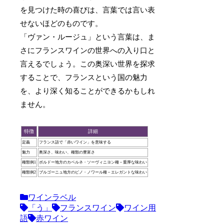
を見つけた時の喜びは、言葉では言い表
せないほどのものです。
「ヴァン・ルージュ」という言葉は、ま
さにフランスワインの世界への入り口と
言えるでしょう。この奥深い世界を探求
することで、フランスという国の魅力
を、より深く知ることができるかもしれ
ません。
特徴
詳細
定義
フランス語で「赤いワイン」を意味する
魅力
奥深さ、味わい、種類の豊富さ
種類例1
ボルドー地方のカベルネ・ソーヴィニヨン種 – 重厚な味わい
種類例2
ブルゴーニュ地方のピノ・ノワール種 – エレガントな味わい
ワインラベル
「う」
フランスワイン
ワイン用
語
赤ワイン