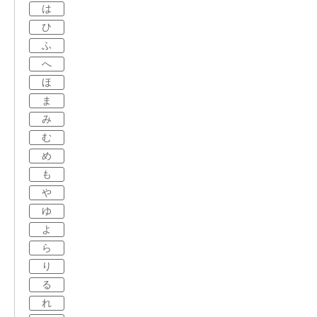
は
ひ
ふ
へ
ほ
ま
み
む
め
も
や
ゆ
よ
ら
り
る
れ