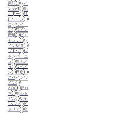
用語
ワイ
ン品種
ボ
ルドー
甘
口ワイン
ロゼワイ
ン
ワイン
産地
ピエ
モンテ
ワ
イン醸造
ブドウ
シ
ャンパーニ
ュ
白ぶど
う
スペイ
ン
醸造
スペインワ
イン
AOC
アロ
マ
ポルト
ガル
シャ
ンパン
イ
タリア
タ