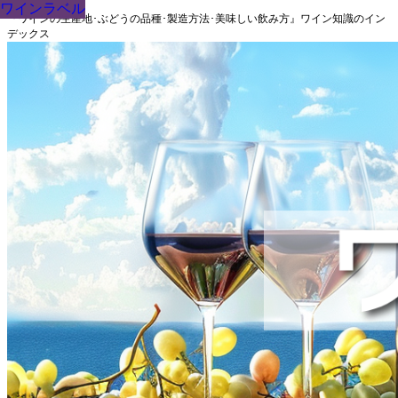
ワインラベル
ワインラベル
ワインラベル
ワインラベル
ワインラベル
ワインラベル
ワインラベル
ワインラベル
ワインラベル
『ワインの生産地･ぶどうの品種･製造方法･美味しい飲み方』ワイン知識のイン
デックス