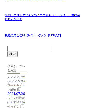
スパークリングワインの「エクストラ・ドライ」、実は辛
口じゃない？
気軽に楽しむEUワイン：ヴァン ド EU入門
検索
検索されてい
る用語
ジンファンデ
ル: アメリカを
代表するブド
ウ品種
2024.07.26
ワインの涙が
語る物語：粘
性って？