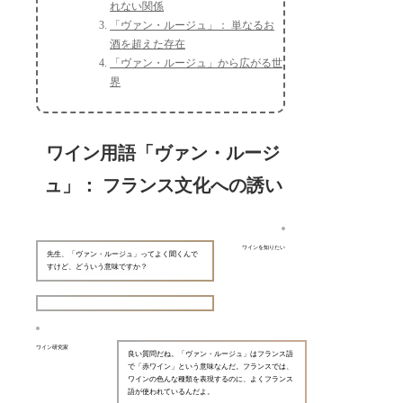
れない関係
「ヴァン・ルージュ」： 単なるお
酒を超えた存在
「ヴァン・ルージュ」から広がる世
界
ワイン用語「ヴァン・ルージ
ュ」： フランス文化への誘い
ワインを知りたい
先生、「ヴァン・ルージュ」ってよく聞くんで
すけど、どういう意味ですか？
ワイン研究家
良い質問だね。「ヴァン・ルージュ」はフランス語
で「赤ワイン」という意味なんだ。フランスでは、
ワインの色んな種類を表現するのに、よくフランス
語が使われているんだよ。