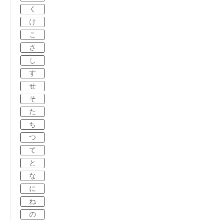
く
け
こ
さ
し
す
せ
そ
た
ち
つ
て
と
な
に
ね
の