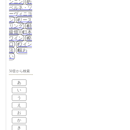
ンニン
カ
ベルネ・ソ
ーヴィニヨ
ン
リース
リング
特
級畑
日本
ワイン
辛
口
ワイン
法
味わ
い
50音から検索
あ
い
う
え
お
か
き