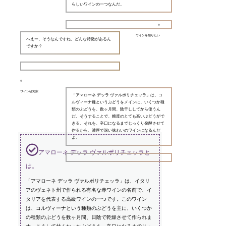
らしいワインの一つなんだ。
ワインを知りたい
へえー、そうなんですね。どんな特徴があるん
ですか？
ワイン研究家
「アマローネ デッラ ヴァルポリチェッラ」は、コ
ルヴィーナ種というぶどうをメインに、いくつか種
類のぶどうを、数ヶ月間、陰干ししてから使うん
だ。そうすることで、糖度のとても高いぶどうがで
きる。それを、辛口になるまでじっくり発酵させて
作るから、濃厚で深い味わいのワインになるんだ
よ。
アマローネ デッラ ヴァルポリチェッラと
は。
「アマローネ デッラ ヴァルポリチェッラ」は、イタリ
アのヴェネト州で作られる有名な赤ワインの名前で、イ
タリアを代表する高級ワインの一つです。このワイン
は、コルヴィーナという種類のぶどうを主に、いくつか
の種類のぶどうを数ヶ月間、日陰で乾燥させて作られま