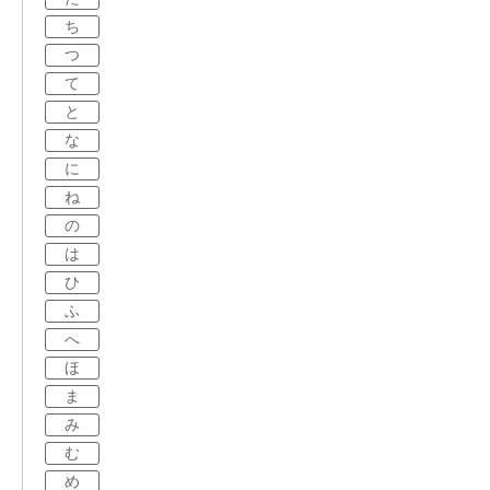
ち
つ
て
と
な
に
ね
の
は
ひ
ふ
へ
ほ
ま
み
む
め