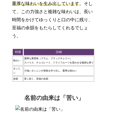
重厚な味わいを生み出しています
。そし
て、この力強さと複雑な味わいは、長い
時間をかけてゆっくりと口の中に残り、
至福の余韻をもたらしてくれるでしょ
う。
特徴
詳細
濃厚な果実味（プラム、ブラックチェリー）
味わい
スパイス、チョコレート、ドライフルーツを思わせる複雑な香り
タンニ
力強いタンニンが骨格を作り出し、重厚な味わい
ン
余韻
長く続く、至福の余韻
名前の由来は「苦い」