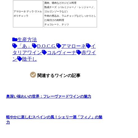
鹿肉、猪肉などのジビエ料理
熟成チーズ（パルミジャーノ・レッジャーノ、
アマローネ デッラ ヴァル
ゴルゴンゾーラなど）
ポリチェッラ
牛肉の煮込み、ラムチョップなどしっかりとし
た味付けの肉料理
チョコレート、ナッツ
生産方法
「あ」
D.O.C.G.
アマローネ
イ
タリアワイン
コルヴィーナ
赤ワイ
ン
陰干し
関連するワインの記事
奥深い味わいの世界：フレーヴァードワインの魅力
軽やかに楽しむスペインの風！シェリー酒「フィノ」の魅
力