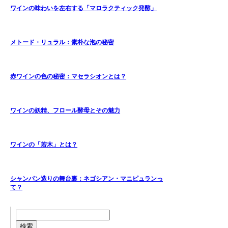
ワインの味わいを左右する「マロラクティック発酵」
メトード・リュラル：素朴な泡の秘密
赤ワインの色の秘密：マセラシオンとは？
ワインの妖精、フロール酵母とその魅力
ワインの「若木」とは？
シャンパン造りの舞台裏：ネゴシアン・マニピュランっ
て？
検索