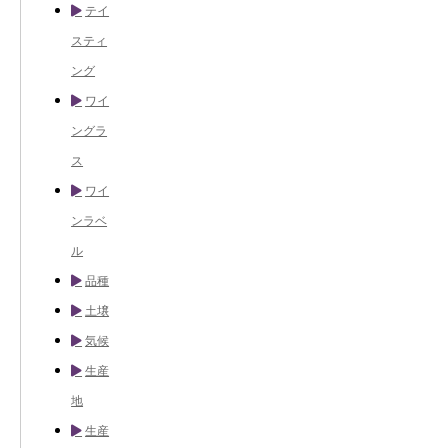
テイ
スティ
ング
ワイ
ングラ
ス
ワイ
ンラベ
ル
品種
土壌
気候
生産
地
生産