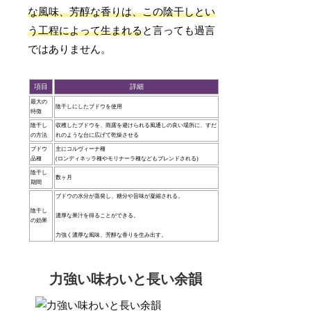
な風味、芳醇な香りは、この陰干しとい
う工程によって生まれる
と言っても過言
ではありません。
項目
詳細
最大の
陰干しにしたブドウを使用
特徴
陰干し
収穫したブドウを、雨露を避けられる風通しの良い場所に、すだ
の方法
れのような台に広げて乾燥させる
ブドウ
主にコルヴィーナ種
品種
(ロンディネッラ種やモリナーラ種などもブレンドされる)
陰干し
数ヶ月
期間
ブドウの水分が蒸発し、糖分や旨味が凝縮される。
陰干し
濃厚な果汁を得ることができる。
の効果
力強く濃厚な風味、芳醇な香りを生み出す。
力強い味わいと長い余韻