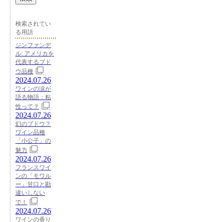
検索されてい
る用語
ジンファンデ
ル: アメリカを
代表するブド
ウ品種
2024.07.26
ワインの涙が
語る物語：粘
性って？
2024.07.26
幻のブドウ？
ワイン品種
「小公子」の
魅力
2024.07.26
フランスワイ
ンの「モワル
ー」甘口と勘
違いしない
で！
2024.07.26
ワインの香り