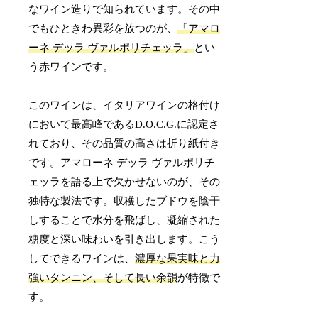
なワイン造りで知られています。その中
でもひときわ異彩を放つのが、
「アマロ
ーネ デッラ ヴァルポリチェッラ」
とい
う赤ワインです。
このワインは、イタリアワインの格付け
において最高峰であるD.O.C.G.に認定さ
れており、その品質の高さは折り紙付き
です。アマローネ デッラ ヴァルポリチ
ェッラを語る上で欠かせないのが、その
独特な製法です。収穫したブドウを陰干
しすることで水分を飛ばし、凝縮された
糖度と深い味わいを引き出します。こう
してできるワインは、
濃厚な果実味と力
強いタンニン、そして長い余韻
が特徴で
す。