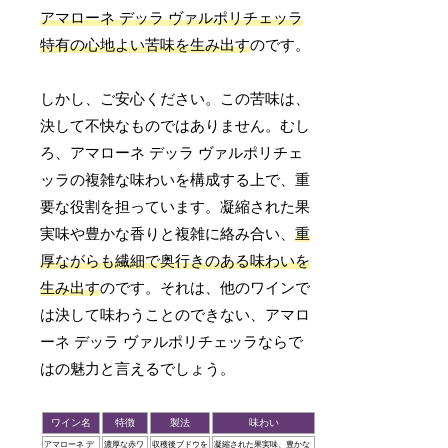
アマローネ デッラ ヴァルポリチェッラ
特有の心地よい苦味を生み出す
のです。
しかし、ご安心ください。この苦味は、
決して不快なものではありません。むし
ろ、アマローネ デッラ ヴァルポリチェ
ッラの複雑な味わいを構成する上で、重
要な役割を担っています。凝縮された果
実味や豊かな香りと複雑に絡み合い、
重
厚ながらも繊細で奥行きのある味わいを
生み出す
のです。それは、他のワインで
は決して味わうことのできない、アマロ
ーネ デッラ ヴァルポリチェッラならで
はの魅力と言えるでしょう。
ワイン名
特徴
製法
味わい
アマローネ デ
濃厚な赤ワ
収穫後ブドウを
凝縮された果実味、豊かな