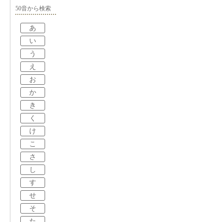
50音から検索
あ
い
う
え
お
か
き
く
け
こ
さ
し
す
せ
そ
た