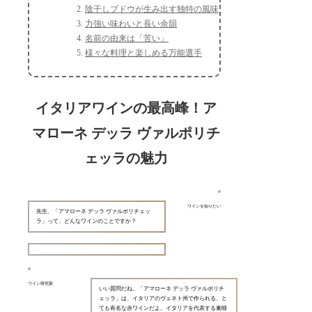
陰干しブドウが生み出す独特の風味
力強い味わいと長い余韻
名前の由来は「苦い」
様々な料理と楽しめる万能選手
イタリアワインの最高峰！ア
マローネ デッラ ヴァルポリチ
ェッラの魅力
ワインを知りたい
先生、「アマローネ デッラ ヴァルポリチェッ
ラ」って、どんなワインのことですか？
ワイン研究家
いい質問だね。「アマローネ デッラ ヴァルポリチ
ェッラ」は、イタリアのヴェネト州で作られる、と
ても有名な赤ワインだよ。イタリアを代表する素晴