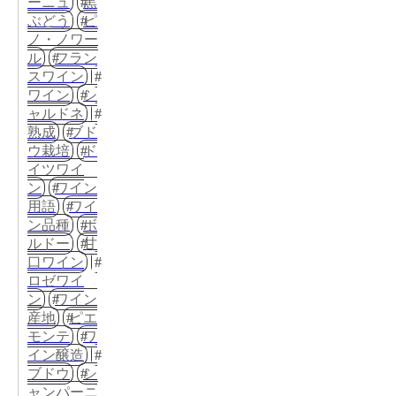
ーニュ
黒
ぶどう
ピ
ノ・ノワー
ル
フラン
スワイン
ワイン
シ
ャルドネ
熟成
ブド
ウ栽培
ド
イツワイ
ン
ワイン
用語
ワイ
ン品種
ボ
ルドー
甘
口ワイン
ロゼワイ
ン
ワイン
産地
ピエ
モンテ
ワ
イン醸造
ブドウ
シ
ャンパーニ