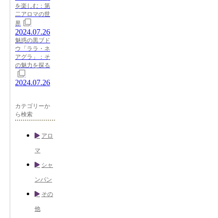
を楽しむ：第
二アロマの世
界
2024.07.26
魅惑の黒ブド
ウ「ララ・ネ
アグラ」：そ
の魅力を探る
2024.07.26
カテゴリーか
ら検索
アロ
マ
シャ
ンパン
その
他