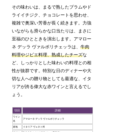
その味わいは、まるで熟したプラムやド
ライイチジク、チョコレートを思わせ、
複雑で奥深い芳香が長く続きます。力強
いながらも滑らかな口当たりは、まさに
至福のひとときを演出します。アマロー
ネ デッラ ヴァルポリチェッラは、
牛肉
料理やジビエ料理、熟成したチーズ
な
ど、しっかりとした味わいの料理との相
性が抜群です。特別な日のディナーや大
切な人への贈り物としても最適な、イタ
リアが誇る偉大な赤ワインと言えるでし
ょう。
項目
詳細
ワイン
アマローネ デッラ ヴァルポリチェッラ
名
産地
イタリア ヴェネト州