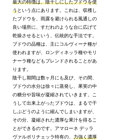
最大の特徴は、陰干しにしたブドウを使
う
という点にあります。これは、収穫し
たブドウを、雨露を避けられる風通しの
良い場所に、すだれのような台に広げて
乾燥させるという、伝統的な手法です。
ブドウの品種は、主にコルヴィーナ種が
使われますが、ロンディネッラ種やモリ
ナーラ種などもブレンドされることがあ
ります。
陰干し期間は数ヶ月にも及び、その間、
ブドウの水分は徐々に蒸発し、果実の中
の糖分や旨味が凝縮されていきます。こ
うして出来上がったブドウは、まるで干
しぶどうのように縮んでしまいますが、
その分、凝縮された濃厚な果汁を得るこ
とができるのです。アマローネ デッラ
ヴァルポリチェッラ特有の、
力強く濃厚