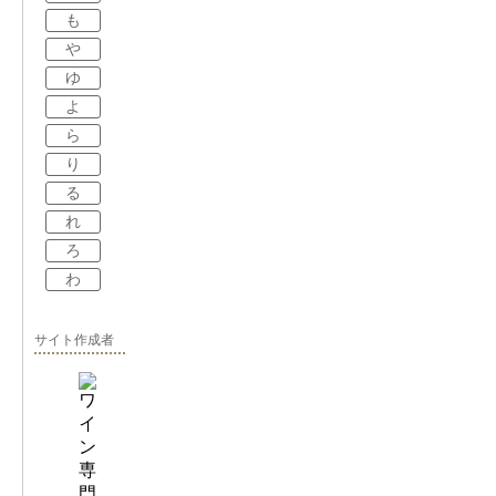
も
や
ゆ
よ
ら
り
る
れ
ろ
わ
サイト作成者