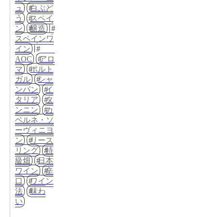
ュ
白ぶど
う
スペイ
ン
醸造
スペインワ
イン
AOC
アロ
マ
ポルト
ガル
シャ
ンパン
イ
タリア
タ
ンニン
カ
ベルネ・ソ
ーヴィニヨ
ン
リース
リング
特
級畑
日本
ワイン
辛
口
ワイン
法
味わ
い