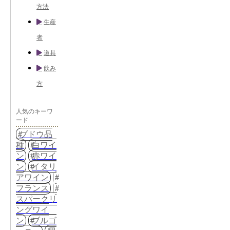
方法
生産
者
道具
飲み
方
人気のキーワ
ード
ブドウ品
種
白ワイ
ン
赤ワイ
ン
イタリ
アワイン
フランス
スパークリ
ングワイ
ン
ブルゴ