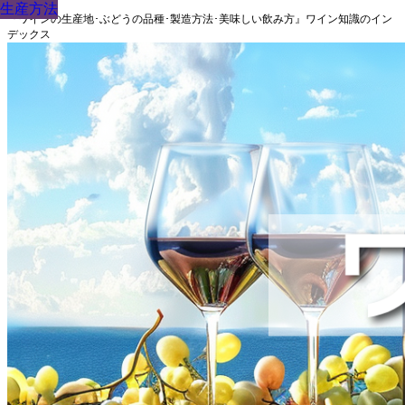
生産方法
生産方法
生産方法
生産方法
生産方法
生産方法
生産方法
生産方法
生産方法
『ワインの生産地･ぶどうの品種･製造方法･美味しい飲み方』ワイン知識のイン
デックス