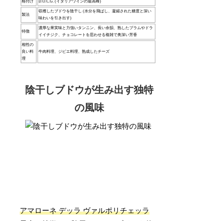
格付け
D.O.C.G. (イタリアワインの最高峰)
収穫したブドウを陰干し (水分を飛ばし、凝縮された糖度と深い
製法
味わいを引き出す)
濃厚な果実味と力強いタンニン、長い余韻、熟したプラムやドラ
特徴
イイチジク、チョコレートを思わせる複雑で奥深い芳香
相性の
良い料
牛肉料理、ジビエ料理、熟成したチーズ
理
陰干しブドウが生み出す独特
の風味
アマローネ デッラ ヴァルポリチェッラ