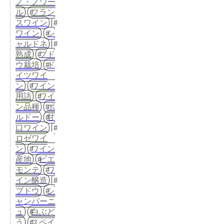
ノ・ノワー
ル
フラン
スワイン
ワイン
シ
ャルドネ
熟成
ブド
ウ栽培
ド
イツワイ
ン
ワイン
用語
ワイ
ン品種
ボ
ルドー
甘
口ワイン
ロゼワイ
ン
ワイン
産地
ピエ
モンテ
ワ
イン醸造
ブドウ
シ
ャンパーニ
ュ
白ぶど
う
スペイ