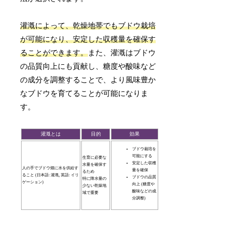
灌漑によって、乾燥地帯でもブドウ栽培
が可能になり、安定した収穫量を確保す
ることができます。
また、灌漑はブドウ
の品質向上にも貢献し、糖度や酸味など
の成分を調整することで、より風味豊か
なブドウを育てることが可能になりま
す。
灌漑とは
目的
効果
ブドウ栽培を
可能にする
生育に必要な
安定した収穫
水量を確保す
人の手でブドウ畑に水を供給す
量を確保
るため
ること (日本語: 灌漑, 英語: イリ
ブドウの品質
特に降水量の
ゲーション)
向上 (糖度や
少ない乾燥地
酸味などの成
域で重要
分調整)