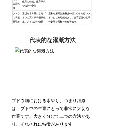
生育の補助、生育不良
生育促
や病気の予防
進
ブドウ
適切な水分量によるブ
過剰な灌漑は栄養分の流出や水っぽいブ
の収穫
ドウの実の栄養吸収促
ドウになる可能性あり。生育状況や土壌
量増加
進、大きな実の成長
の状態を見極める必要あり。
代表的な灌漑方法
ブドウ畑における水やり、つまり灌漑
は、ブドウの生育にとって非常に大切な
作業です。大きく分けて二つの方法があ
り、それぞれに特徴があります。