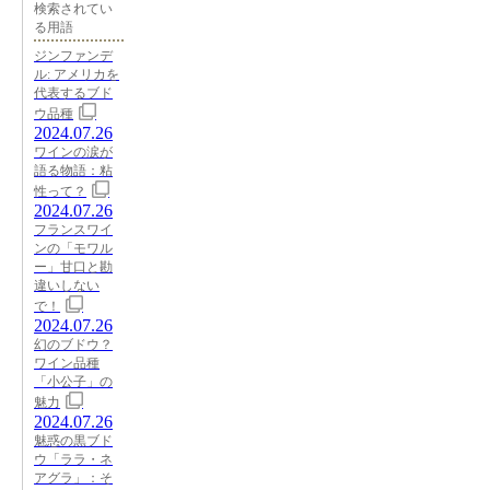
検索されてい
る用語
ジンファンデ
ル: アメリカを
代表するブド
ウ品種
2024.07.26
ワインの涙が
語る物語：粘
性って？
2024.07.26
フランスワイ
ンの「モワル
ー」甘口と勘
違いしない
で！
2024.07.26
幻のブドウ？
ワイン品種
「小公子」の
魅力
2024.07.26
魅惑の黒ブド
ウ「ララ・ネ
アグラ」：そ