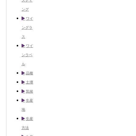
スティ
ング
ワイ
ングラ
ス
ワイ
ンラベ
ル
品種
土壌
気候
生産
地
生産
方法