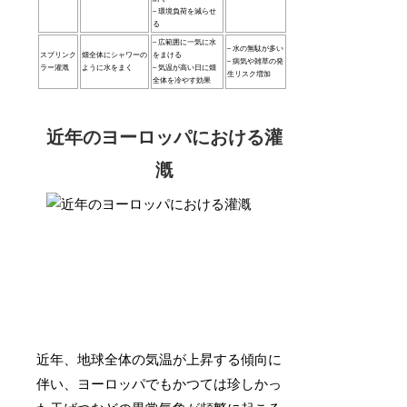
– 環境負荷を減らせ
る
– 広範囲に一気に水
– 水の無駄が多い
スプリンク
畑全体にシャワーの
をまける
– 病気や雑草の発
ラー灌漑
ように水をまく
– 気温が高い日に畑
生リスク増加
全体を冷やす効果
近年のヨーロッパにおける灌
漑
近年、地球全体の気温が上昇する傾向に
伴い、ヨーロッパでもかつては珍しかっ