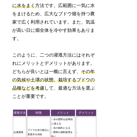
に水をまく
方法です。広範囲に一気に水
をまけるため、広大なブドウ畑を持つ農
家で広く利用されています。また、気温
が高い日に畑全体を冷やす効果もありま
す。
このように、二つの灌漑方法にはそれぞ
れにメリットとデメリットがあります。
どちらが良いとは一概に言えず、
その年
の気候や土壌の状態、栽培するブドウの
品種などを考慮
して、最適な方法を選ぶ
ことが重要です。
灌漑方法
特徴
メリット
デメリット
– 水や肥料を効率的
に使える
– 水の節約になる
ブドウの木の根元に
点滴灌漑
– 肥料の過剰使用を
–
直接水を供給
防ぐ