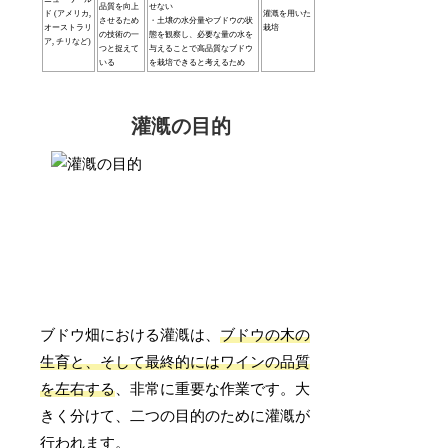
品質を向上
せない
ド (アメリカ,
灌漑を用いた
させるため
・土壌の水分量やブドウの状
オーストラリ
栽培
の技術の一
態を観察し、必要な量の水を
ア, チリなど)
つと捉えて
与えることで高品質なブドウ
いる
を栽培できると考えるため
灌漑の目的
ブドウ畑における灌漑は、
ブドウの木の
生育と、そして最終的にはワインの品質
を左右する
、非常に重要な作業です。大
きく分けて、二つの目的のために灌漑が
行われます。