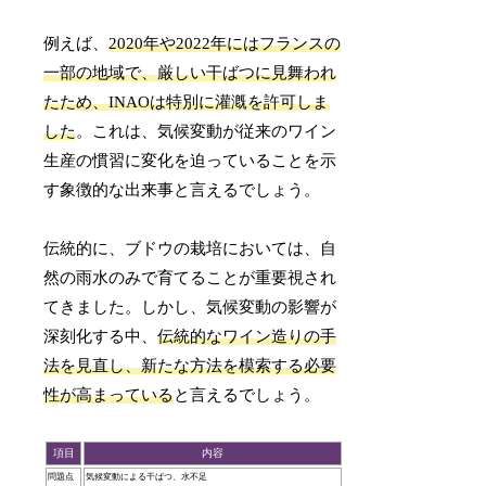
例えば、
2020年や2022年にはフランスの
一部の地域で、厳しい干ばつに見舞われ
たため、INAOは特別に灌漑を許可しま
した
。これは、気候変動が従来のワイン
生産の慣習に変化を迫っていることを示
す象徴的な出来事と言えるでしょう。
伝統的に、ブドウの栽培においては、自
然の雨水のみで育てることが重要視され
てきました。しかし、気候変動の影響が
深刻化する中、
伝統的なワイン造りの手
法を見直し、新たな方法を模索する必要
性が高まっている
と言えるでしょう。
項目
内容
問題点
気候変動による干ばつ、水不足