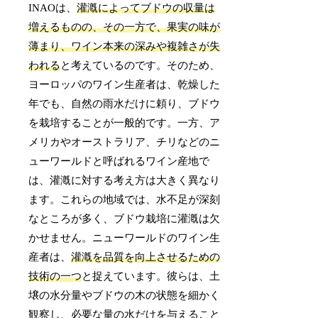
INAOは、
灌漑によってブドウの収量は
増えるものの、その一方で、果実の味が
薄まり、ワイン本来の深みや複雑さが失
われる
と考えているのです。そのため、
ヨーロッパのワイン生産者は、乾燥した
年でも、自然の雨水だけに頼り、ブドウ
を栽培することが一般的です。一方、ア
メリカやオーストラリア、チリなどのニ
ューワールドと呼ばれるワイン産地で
は、灌漑に対する考え方は大きく異なり
ます。これらの地域では、水不足が深刻
なところが多く、ブドウ栽培に灌漑は欠
かせません。ニューワールドのワイン生
産者は、
灌漑を品質を向上させるための
技術の一つ
と捉えています。彼らは、土
壌の水分量やブドウの木の状態を細かく
観察し、必要な量の水だけを与えること