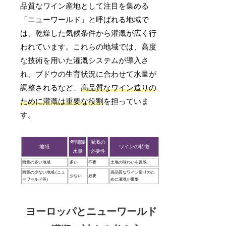
品質なワイン産地として注目を集める
「ニューワールド」と呼ばれる地域で
は、乾燥した気候条件から灌漑が広く行
われています。これらの地域では、高度
な技術を用いた灌漑システムが導入さ
れ、ブドウの生育状況に合わせて水量が
調整されるなど、
高品質なワイン造りの
ために灌漑は重要な役割
を担っていま
す。
年間降
灌漑の
地域
ワインの特徴
水量
必要性
雨量の多い地域
多い
不要
土地の味わいを反映
雨量の少ない地域 (ニュ
高品質なワイン造りのた
少ない
必要
ーワールド等)
めに灌漑が重要
ヨーロッパとニューワールド