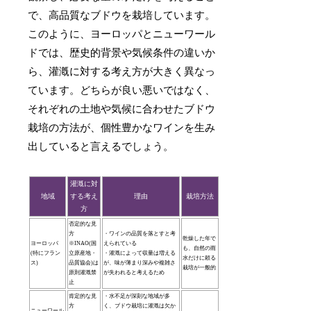
で、高品質なブドウを栽培しています。
このように、ヨーロッパとニューワール
ドでは、歴史的背景や気候条件の違いか
ら、灌漑に対する考え方が大きく異なっ
ています。どちらが良い悪いではなく、
それぞれの土地や気候に合わせたブドウ
栽培の方法が、個性豊かなワインを生み
出していると言えるでしょう。
灌漑に対
地域
する考え
理由
栽培方法
方
否定的な見
方
・ワインの品質を落とすと考
乾燥した年で
ヨーロッパ
※INAO(国
えられている
も、自然の雨
(特にフラン
立原産地・
・灌漑によって収量は増える
水だけに頼る
ス)
品質協会)は
が、味が薄まり深みや複雑さ
栽培が一般的
原則灌漑禁
が失われると考えるため
止
肯定的な見
・水不足が深刻な地域が多
方
く、ブドウ栽培に灌漑は欠か
ニューワール