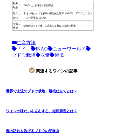
従来の
INAOによる灌漑の原則禁止
対応
近年の
干ばつ時における灌漑の限定的な許可（2020年、2022年にフラン
変化
スの一部地域で実施）
今後の
伝統的なワイン造りの見直しと新たな方法の模索
展望
生産方法
「イ」
INAO
ニューワールド
ブドウ栽培
収量
灌漑
関連するワインの記事
世界で主流のブドウ栽培！垣根仕立てとは？
ワインの味わいを左右する、短梢剪定とは？
春の訪れを告げるブドウの芽吹き