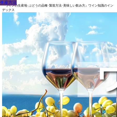
生産方法
生産方法
生産方法
生産方法
生産方法
生産方法
生産方法
生産方法
生産方法
『ワインの生産地･ぶどうの品種･製造方法･美味しい飲み方』ワイン知識のイン
デックス