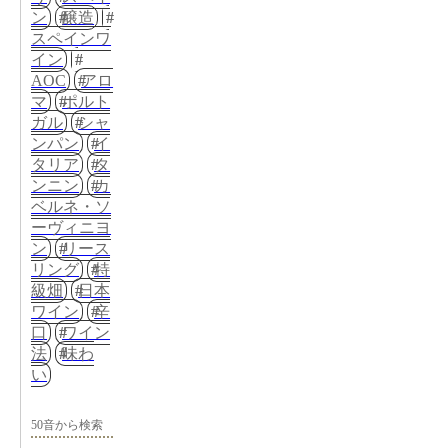
ン
醸造
スペインワ
イン
AOC
アロ
マ
ポルト
ガル
シャ
ンパン
イ
タリア
タ
ンニン
カ
ベルネ・ソ
ーヴィニヨ
ン
リース
リング
特
級畑
日本
ワイン
辛
口
ワイン
法
味わ
い
50音から検索