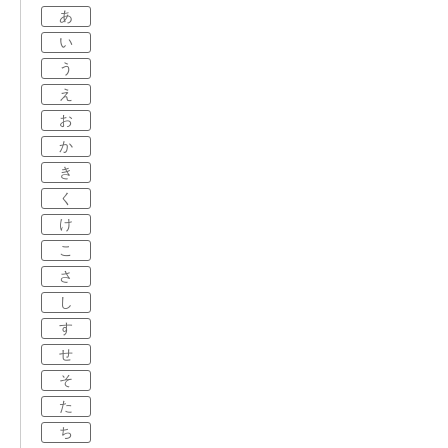
あ
い
う
え
お
か
き
く
け
こ
さ
し
す
せ
そ
た
ち