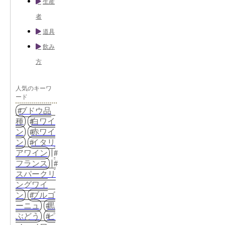
生産
者
道具
飲み
方
人気のキーワ
ード
ブドウ品
種
白ワイ
ン
赤ワイ
ン
イタリ
アワイン
フランス
スパークリ
ングワイ
ン
ブルゴ
ーニュ
黒
ぶどう
ピ