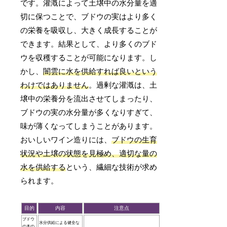
です。灌漑によって土壌中の水分量を適
切に保つことで、ブドウの実はより多く
の栄養を吸収し、大きく成長することが
できます。結果として、より多くのブド
ウを収穫することが可能になります。し
かし、
闇雲に水を供給すれば良いという
わけではありません
。過剰な灌漑は、土
壌中の栄養分を流出させてしまったり、
ブドウの実の水分量が多くなりすぎて、
味が薄くなってしまうことがあります。
おいしいワイン造りには、
ブドウの生育
状況や土壌の状態を見極め、適切な量の
水を供給する
という、繊細な技術が求め
られます。
目的
内容
注意点
ブドウ
水分供給による健全な
の木の