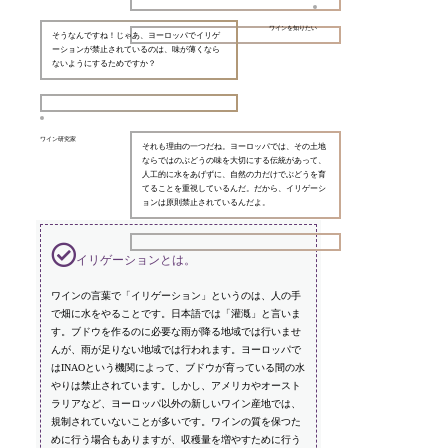
ワインを知りたい
そうなんですね！じゃあ、ヨーロッパでイリゲ
ーションが禁止されているのは、味が薄くなら
ないようにするためですか？
ワイン研究家
それも理由の一つだね。ヨーロッパでは、その土地
ならではのぶどうの味を大切にする伝統があって、
人工的に水をあげずに、自然の力だけでぶどうを育
てることを重視しているんだ。だから、イリゲーシ
ョンは原則禁止されているんだよ。
イリゲーションとは。
ワインの言葉で「イリゲーション」というのは、人の手
で畑に水をやることです。日本語では「灌漑」と言いま
す。ブドウを作るのに必要な雨が降る地域では行いませ
んが、雨が足りない地域では行われます。ヨーロッパで
はINAOという機関によって、ブドウが育っている間の水
やりは禁止されています。しかし、アメリカやオースト
ラリアなど、ヨーロッパ以外の新しいワイン産地では、
規制されていないことが多いです。ワインの質を保つた
めに行う場合もありますが、収穫量を増やすために行う