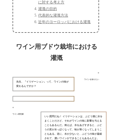
に対する考え方
灌漑の目的
代表的な灌漑方法
近年のヨーロッパにおける灌漑
ワイン用ブドウ栽培における
灌漑
ワインを知りたい
先生、『イリゲーション』って、ワインの味が
変わるんですか？
ワイン研究家
いい質問だね！ イリゲーションは、ぶどう畑に水を
まくことだけど、それがワインの味に影響を与える
こともあるんだ。例えば、水をあげすぎると、ぶど
うの実が水っぽくなって、味が薄くなってしまうこ
ともある。逆に、水が少ないと、ぶどうの味が凝縮
されて、濃いワインができることもあるんだよ。