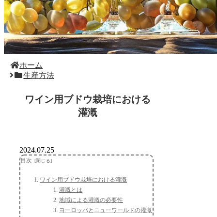
ホーム
生産方法
ワイン用ブドウ栽培における
灌漑
2024.07.25
目次
ワイン用ブドウ栽培における灌漑
灌漑とは
地域による灌漑の必要性
ヨーロッパとニューワールドの灌漑