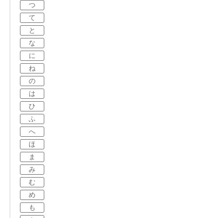
つ
て
と
な
に
ね
の
は
ひ
ふ
へ
ほ
ま
み
む
め
も