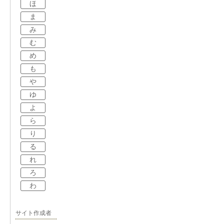
ほ
ま
み
む
め
も
や
ゆ
よ
ら
り
る
れ
ろ
わ
サイト作成者