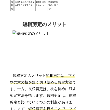
梢
短梢剪定に比べて多く
収量を確保
質は短梢剪
剪
の芽を残す剪定方法
しやすい
定ほど高く
定
ない
短梢剪定のメリット
– 短梢剪定のメリット
短梢剪定は、ブド
ウの木の枝を短く切り詰める剪定方法
で
す。一方、長梢剪定は、枝を長めに残す
剪定方法を指します。短梢剪定は、長梢
剪定と比べていくつかの利点がありま
す。まず、
短梢剪定を行うことで、ブド