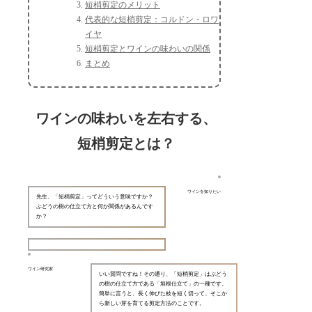
短梢剪定のメリット
代表的な短梢剪定：コルドン・ロワ
イヤ
短梢剪定とワインの味わいの関係
まとめ
ワインの味わいを左右する、
短梢剪定とは？
ワインを知りたい
先生、「短梢剪定」ってどういう意味ですか？
ぶどうの樹の仕立て方と何か関係があるんです
か？
ワイン研究家
いい質問ですね！その通り、「短梢剪定」はぶどう
の樹の仕立て方である「垣根仕立て」の一種です。
簡単に言うと、長く伸びた枝を短く切って、そこか
ら新しい芽を育てる剪定方法のことです。