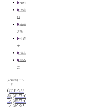
気候
生産
地
生産
方法
生産
者
道具
飲み
方
人気のキーワ
ード
ブドウ品
種
白ワイ
ン
赤ワイ
ン
イタリ