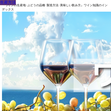
生産方法
生産方法
生産方法
生産方法
生産方法
生産方法
生産方法
生産方法
生産方法
『ワインの生産地･ぶどうの品種･製造方法･美味しい飲み方』ワイン知識のイン
デックス