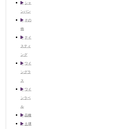
シャ
ンパン
その
他
テイ
スティ
ング
ワイ
ングラ
ス
ワイ
ンラベ
ル
品種
土壌