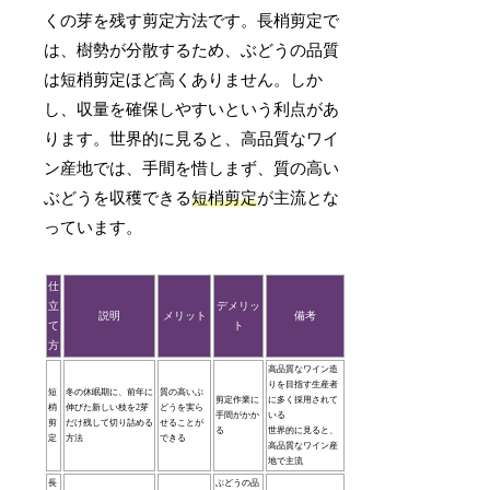
くの芽を残す剪定方法です。長梢剪定で
は、樹勢が分散するため、ぶどうの品質
は短梢剪定ほど高くありません。しか
し、収量を確保しやすいという利点があ
ります。世界的に見ると、高品質なワイ
ン産地では、手間を惜しまず、質の高い
ぶどうを収穫できる
短梢剪定
が主流とな
っています。
仕
立
デメリッ
説明
メリット
備考
て
ト
方
高品質なワイン造
りを目指す生産者
短
冬の休眠期に、前年に
質の高いぶ
剪定作業に
に多く採用されて
梢
伸びた新しい枝を2芽
どうを実ら
手間がかか
いる
剪
だけ残して切り詰める
せることが
る
世界的に見ると、
定
方法
できる
高品質なワイン産
地で主流
長
ぶどうの品