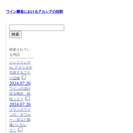
ワイン醸造におけるアカシアの役割
検索
検索されてい
る用語
ジンファンデ
ル: アメリカを
代表するブド
ウ品種
2024.07.26
ワインの涙が
語る物語：粘
性って？
2024.07.26
フランスワイ
ンの「モワル
ー」甘口と勘
違いしない
で！