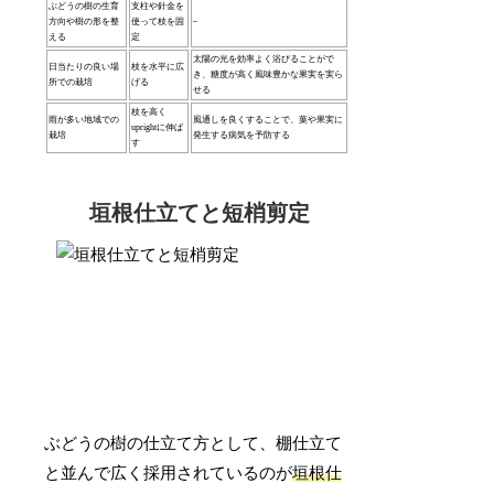
ぶどうの樹の生育
支柱や針金を
方向や樹の形を整
使って枝を固
–
える
定
太陽の光を効率よく浴びることがで
日当たりの良い場
枝を水平に広
き、糖度が高く風味豊かな果実を実ら
所での栽培
げる
せる
枝を高く
雨が多い地域での
風通しを良くすることで、葉や果実に
uprightに伸ば
栽培
発生する病気を予防する
す
垣根仕立てと短梢剪定
ぶどうの樹の仕立て方として、棚仕立て
と並んで広く採用されているのが
垣根仕