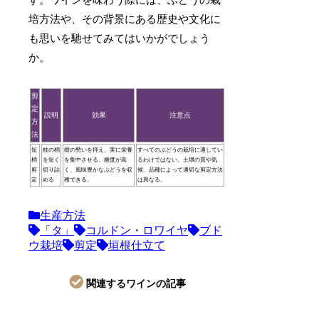
す。ワインを味わう際には、ぶどうの栽
培方法や、その背景にある歴史や文化に
も思いを馳せてみてはいかがでしょう
か。
剪
定
説明
効果
注意点
方
法
短
枝の梢
樹の勢いを抑え、実に栄養
すべてのぶどうの栽培に適してい
梢
を短く
を集中させる。糖度が高
るわけではない。土壌の質や気
剪
切り詰
く、風味豊かなぶどうを収
候、品種によって適切な剪定方法
定
める
穫できる。
は異なる。
生産方法
「タ」
コルドン・ロワイヤ
ブド
ウ栽培
剪定
垣根仕立て
関連するワインの記事