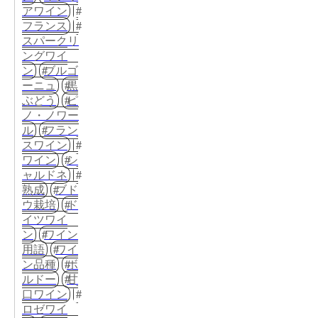
アワイン
フランス
スパークリ
ングワイ
ン
ブルゴ
ーニュ
黒
ぶどう
ピ
ノ・ノワー
ル
フラン
スワイン
ワイン
シ
ャルドネ
熟成
ブド
ウ栽培
ド
イツワイ
ン
ワイン
用語
ワイ
ン品種
ボ
ルドー
甘
口ワイン
ロゼワイ