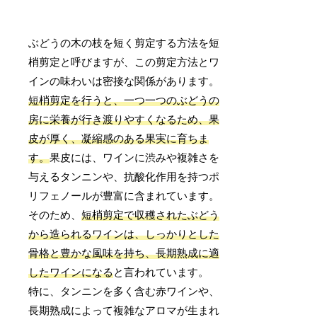
ぶどうの木の枝を短く剪定する方法を短
梢剪定と呼びますが、この剪定方法とワ
インの味わいは密接な関係があります。
短梢剪定を行うと、一つ一つのぶどうの
房に栄養が行き渡りやすくなるため、果
皮が厚く、凝縮感のある果実に育ちま
す。
果皮には、ワインに渋みや複雑さを
与えるタンニンや、抗酸化作用を持つポ
リフェノールが豊富に含まれています。
そのため、
短梢剪定で収穫されたぶどう
から造られるワインは、しっかりとした
骨格と豊かな風味を持ち、長期熟成に適
したワインになる
と言われています。
特に、タンニンを多く含む赤ワインや、
長期熟成によって複雑なアロマが生まれ