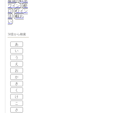
級畑
日本
ワイン
辛
口
ワイン
法
味わ
い
50音から検索
あ
い
う
え
お
か
き
く
け
こ
さ