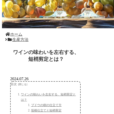
ホーム
生産方法
ワインの味わいを左右する、
短梢剪定とは？
2024.07.26
目次
ワインの味わいを左右する、短梢剪定と
は？
ブドウの樹の仕立て方
垣根仕立てと短梢剪定