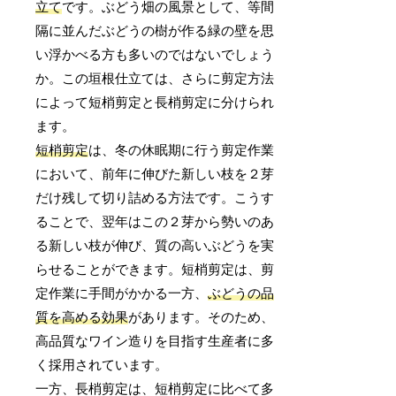
立て
です。ぶどう畑の風景として、等間
隔に並んだぶどうの樹が作る緑の壁を思
い浮かべる方も多いのではないでしょう
か。この垣根仕立ては、さらに剪定方法
によって短梢剪定と長梢剪定に分けられ
ます。
短梢剪定
は、冬の休眠期に行う剪定作業
において、前年に伸びた新しい枝を２芽
だけ残して切り詰める方法です。こうす
ることで、翌年はこの２芽から勢いのあ
る新しい枝が伸び、質の高いぶどうを実
らせることができます。短梢剪定は、剪
定作業に手間がかかる一方、
ぶどうの品
質を高める効果
があります。そのため、
高品質なワイン造りを目指す生産者に多
く採用されています。
一方、長梢剪定は、短梢剪定に比べて多