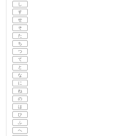
し
す
せ
そ
た
ち
つ
て
と
な
に
ね
の
は
ひ
ふ
へ