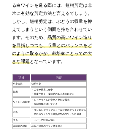
る白ワインを造る際には、短梢剪定は非
常に有効な剪定方法と言えるでしょう。
しかし、短梢剪定は、ぶどうの収量を抑
えてしまうという側面も持ち合わせてい
ます。そのため、
品質の高いワイン造り
を目指しつつも、収量とのバランスをど
のように取るかが、栽培家にとっての大
きな課題
となっています。
項目
内容
剪定方法
短梢剪定
・栄養が果実に集中
効果
・果皮が厚く、凝縮感のある果実になる
・しっかりとした骨格と豊かな風味
ワインへの影響
・長期熟成に適している
・タンニンやポリフェノールが豊富なワインになる
利点
・特に赤ワインや長期熟成型の白ワインに最適
欠点
・ぶどうの収量が減る
栽培家の課題
品質と収量のバランスを取る