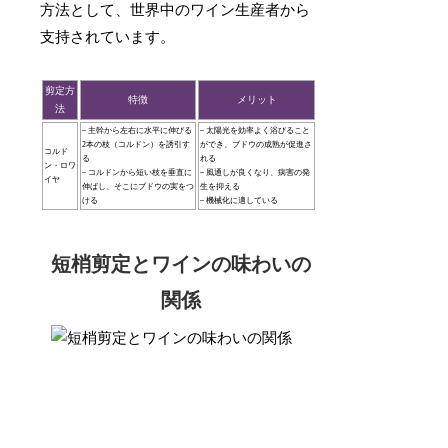
方法として、世界中のワイン生産者から
支持されています。
剪定方
特徴
メリット
法
– 主幹から左右に水平に伸びる
– 太陽光を効率よく浴びること
2本の枝（コルドン）を誘引す
ができ、ブドウの成熟が促進さ
コルド
る
れる
ン・ロワ
– コルドンから短い枝を垂直に
– 風通しが良くなり、病害の発
イヤ
伸ばし、そこにブドウの実をつ
生を抑える
ける
– 機械化に適している
短梢剪定とワインの味わいの
関係