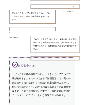
ワインを知りたい
短い枝から新しい芽を育てるんですね。でも、
どうしてわざわざ短く切る必要があるんです
か？
ワイン研究家
それは、枝を短くすることで、栄養が集中して質の
高いぶどうの実がなるからです。質の高いぶどうを
収穫するために、短梢剪定は欠かせない技術なんで
すよ。
短梢剪定とは。
ぶどうの木の枝の剪定方法には、大きく分けて二つの方
法があります。その一つである『短梢剪定』は、長く伸
びた枝から短い枝をいくつか残す剪定方法のことです。
短い枝を残すことで、ぶどうの質を高めることが期待で
きます。この『短梢剪定』の中でも、特に有名な方法に
『コルドン・ロワイヤ』という剪定方法があります。