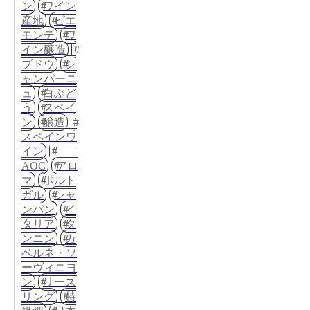
ン
ワイン
産地
ピエ
モンテ
ワ
イン醸造
ブドウ
シ
ャンパーニ
ュ
白ぶど
う
スペイ
ン
醸造
スペインワ
イン
AOC
アロ
マ
ポルト
ガル
シャ
ンパン
イ
タリア
タ
ンニン
カ
ベルネ・ソ
ーヴィニヨ
ン
リース
リング
特