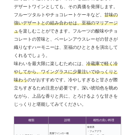
デザートワインとしても、その真価を発揮します。
フルーツタルトやチョコレートケーキなど、
甘味の
強いデザートとの組み合わせは、至福のマリアージ
ュ
を楽しむことができます。フルーツの酸味やチョ
コレートの苦味と、ベーレンアウスレーゼの甘さが
織りなすハーモニーは、至福のひとときを演出して
くれるでしょう。
味わいを最大限に楽しむためには、
冷蔵庫で軽く冷
やしてから、ワイングラスに少量注いでゆっくりと
味わう
のがおすすめです。冷やしすぎると甘さが際
立ちすぎるため注意が必要です。深い琥珀色を眺め
ながら、上品な香りと共に、とろけるような甘さを
じっくりと堪能してみてください。
種類
説明
相性の良い料理
食後酒
・フォアグラ
貴腐ワインの一種