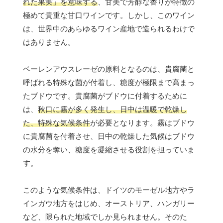
れた果実」を意味する
、甘美で芳醇な香りが特徴の
極めて貴重な甘口ワインです。しかし、このワイン
は、世界中のあらゆるワイン産地で造られるわけで
はありません。
ベーレンアウスレーゼの原料となるのは、貴腐菌と
呼ばれる特殊な菌が付着し、糖度が極限まで高まっ
たブドウです。貴腐菌がブドウに付着するために
は、
秋口に霧が多く発生し、日中は温暖で乾燥し
た、特殊な気候条件
が必要となります。霧はブドウ
に貴腐菌を付着させ、日中の乾燥した気候はブドウ
の水分を奪い、糖度を凝縮させる役割を担っていま
す。
このような気候条件は、ドイツのモーゼル地方やラ
インガウ地方をはじめ、オーストリア、ハンガリー
など、限られた地域でしか見られません。そのた