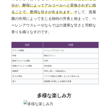
分が、酵母によってアルコールへと変換されずに残
ることで、豊潤な甘さが生まれます。
そして、貴腐
菌の作用によって生じる独特の芳香と相まって、ベ
ーレンアウスレーゼならではの濃厚な甘さと芳醇な
香りを織りなすのです。
項目
内容
ワインの種類
ベーレンアウスレーゼ
特徴
極甘口ワイン
最低アルコール度数
5.5%
実際のアルコール度数
10%前後
残糖度
非常に高い（100g/L超も）
甘さの理由
ブドウの糖分が発酵しきらずに残るため
香り
貴腐菌の作用による独特の芳香
多様な楽しみ方