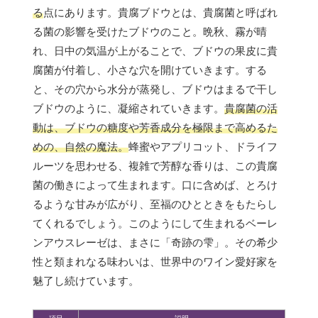
る
点にあります。貴腐ブドウとは、貴腐菌と呼ばれ
る菌の影響を受けたブドウのこと。晩秋、霧が晴
れ、日中の気温が上がることで、ブドウの果皮に貴
腐菌が付着し、小さな穴を開けていきます。する
と、その穴から水分が蒸発し、ブドウはまるで干し
ブドウのように、凝縮されていきます。
貴腐菌の活
動は、ブドウの糖度や芳香成分を極限まで高めるた
めの、自然の魔法。
蜂蜜やアプリコット、ドライフ
ルーツを思わせる、複雑で芳醇な香りは、この貴腐
菌の働きによって生まれます。口に含めば、とろけ
るような甘みが広がり、至福のひとときをもたらし
てくれるでしょう。このようにして生まれるベーレ
ンアウスレーゼは、まさに「奇跡の雫」。その希少
性と類まれなる味わいは、世界中のワイン愛好家を
魅了し続けています。