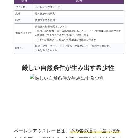
項目
説明
ワイン名
ベーレンアウスレーゼ
意味
選り抜かれた果実
特徴
貴腐ブドウを使用
貴腐菌の影響を受けたブドウ
– 晩秋、霧が晴れ、日中の気温が上がることで、ブドウの果皮に貴腐菌が付着
貴腐ブドウとは
– 貴腐菌がブドウに小さな穴を開け、水分が蒸発
– ブドウが凝縮され、糖度や芳香成分が極限まで高まる
蜂蜜、アプリコット、ドライフルーツを思わせる、複雑で芳醇な香り
味わい
とろけるような甘み
厳しい自然条件が生み出す希少性
ベーレンアウスレーゼは、
その名の通り「選り抜か