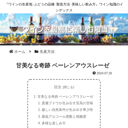
『ワインの生産地･ぶどうの品種･製造方法･美味しい飲み方』ワイン知識のイ
ンデックス
ホーム
生産方法
甘美なる奇跡 ベーレンアウスレーゼ
2024.07.26
目次
甘美なる奇跡 ベーレンアウスレーゼ
貴腐ブドウが生み出す至高の甘味
厳しい自然条件が生み出す希少性
最低アルコール度数と残糖度
多様な楽しみ方