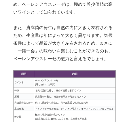
め、ベーレンアウスレーゼは、極めて希少価値の高
いワインとして知られています。
また、貴腐菌の発生は自然の力に大きく左右される
ため、生産量は年によって大きく異なります。気候
条件によって品質が大きく左右されるため、まさに
「一期一会」の味わいを楽しむことができるのも、
ベーレンアウスレーゼの魅力と言えるでしょう。
項目
内容
ベーレンアウスレーゼ
ワイン名
(選り抜かれた果実)
特徴
甘美で芳醇な香り、極めて貴重な甘口ワイン
原料
貴腐菌が付着し、糖度が極限まで高まったブドウ
貴腐菌発生の条件
秋口に霧が多く発生し、日中は温暖で乾燥した気候
主な産地
ドイツ（モーゼル地方、ラインガウ地方）、オーストリア、ハンガリーなど
極めて希少価値の高いワイン
希少性
(貴腐菌の発生は自然に左右され、生産量も不安定)