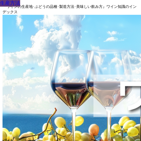
生産方法
生産方法
生産方法
生産方法
生産方法
生産方法
生産方法
生産方法
生産方法
『ワインの生産地･ぶどうの品種･製造方法･美味しい飲み方』ワイン知識のイン
デックス