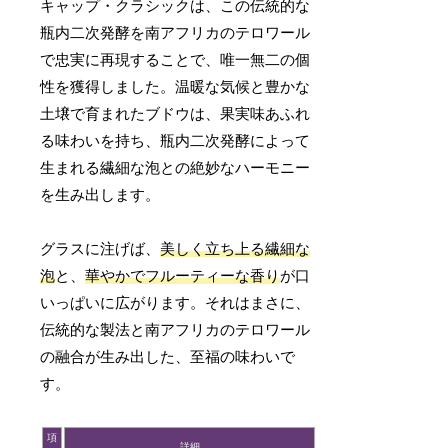
キャップ・クラシックは、この伝統的な
瓶内二次発酵を南アフリカのテロワール
で忠実に再現することで、唯一無二の個
性を獲得しました。温暖な気候と豊かな
土壌で育まれたブドウは、果実味あふれ
る味わいを持ち、瓶内二次発酵によって
生まれる繊細な泡との絶妙なハーモニー
を生み出します。
グラスに注げば、
美しく立ち上る繊細な
泡
と、
華やかでフルーティーな香り
が口
いっぱいに広がります。それはまさに、
伝統的な製法と南アフリカのテロワール
の融合が生み出した、至福の味わいで
す。
項
詳細