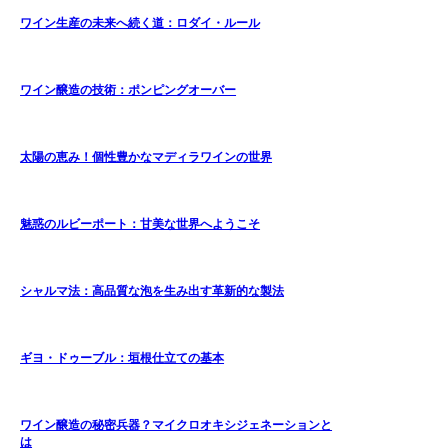
ワイン生産の未来へ続く道：ロダイ・ルール
ワイン醸造の技術：ポンピングオーバー
太陽の恵み！個性豊かなマディラワインの世界
魅惑のルビーポート：甘美な世界へようこそ
シャルマ法：高品質な泡を生み出す革新的な製法
ギヨ・ドゥーブル：垣根仕立ての基本
ワイン醸造の秘密兵器？マイクロオキシジェネーションと
は