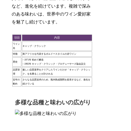
など、進化を続けています。複雑で深み
のある味わいは、世界中のワイン愛好家
を魅了し続けています。
項目
内容
ワイン
キャップ・クラシック
名
特徴
南アフリカを代表するボルドースタイルの赤ワイン
– 1971年 初めて醸造
歴史
– 1992年 キャップ・クラシック・プロデューサーズ協会設立
品質管
厳しい品質基準をクリアしたワインだけが「キャップ・クラシッ
理
ク」を名乗ることが許される
近年の
さらなる品質追求のため、瓶内熟成期間を延長するなど、進化を
動向
続けている
多様な品種と味わいの広がり