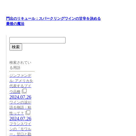
門出のリキュール：スパークリングワインの甘辛を決める
最後の魔法
検索
検索されてい
る用語
ジンファンデ
ル: アメリカを
代表するブド
ウ品種
2024.07.26
ワインの涙が
語る物語：粘
性って？
2024.07.26
フランスワイ
ンの「モワル
ー」甘口と勘