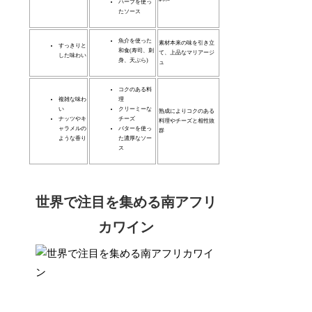
ハーブを使っ
たソース
魚介を使った
素材本来の味を引き立
すっきりと
和食(寿司、刺
て、上品なマリアージ
した味わい
身、天ぷら)
ュ
コクのある料
複雑な味わ
理
い
クリーミーな
熟成によりコクのある
ナッツやキ
チーズ
料理やチーズと相性抜
ャラメルの
バターを使っ
群
ような香り
た濃厚なソー
ス
世界で注目を集める南アフリ
カワイン