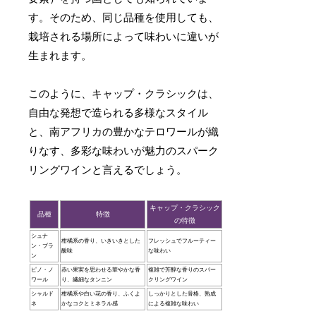
す。そのため、同じ品種を使用しても、
栽培される場所によって味わいに違いが
生まれます。
このように、キャップ・クラシックは、
自由な発想で造られる多様なスタイル
と、南アフリカの豊かなテロワールが織
りなす、多彩な味わいが魅力のスパーク
リングワインと言えるでしょう。
キャップ・クラシック
品種
特徴
の特徴
シュナ
柑橘系の香り、いきいきとした
フレッシュでフルーティー
ン・ブラ
酸味
な味わい
ン
ピノ・ノ
赤い果実を思わせる華やかな香
複雑で芳醇な香りのスパー
ワール
り、繊細なタンニン
クリングワイン
シャルド
柑橘系や白い花の香り、ふくよ
しっかりとした骨格、熟成
ネ
かなコクとミネラル感
による複雑な味わい