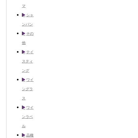
マ
シャ
ンパン
その
他
テイ
スティ
ング
ワイ
ングラ
ス
ワイ
ンラベ
ル
品種