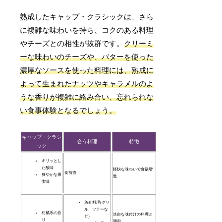
熟成したキャップ・クラシックは、さら
に複雑な味わいを持ち、コクのある料理
やチーズとの相性が抜群です。
クリーミ
ーな味わいのチーズや、バターを使った
濃厚なソースを使った料理には、熟成に
よって生まれたナッツやキャラメルのよ
うな香りが複雑に絡み合い、忘れられな
い食事体験となるでしょう。
キャップ・クラシ
合う料理
特徴
ック
キリッとし
た酸味
軽快な味わいで食欲増
食前酒
爽やかな果
進
実味
魚介料理(グリ
ル、ソテーな
柑橘系の香
淡白な味付けの料理と
ど)
り
調和