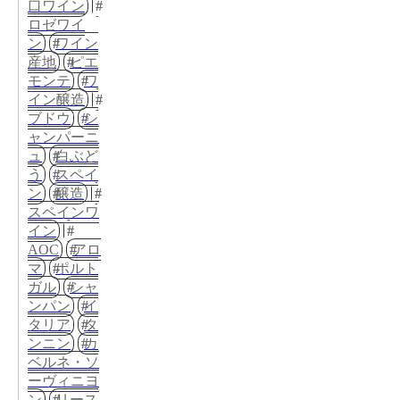
口ワイン
ロゼワイ
ン
ワイン
産地
ピエ
モンテ
ワ
イン醸造
ブドウ
シ
ャンパーニ
ュ
白ぶど
う
スペイ
ン
醸造
スペインワ
イン
AOC
アロ
マ
ポルト
ガル
シャ
ンパン
イ
タリア
タ
ンニン
カ
ベルネ・ソ
ーヴィニヨ
ン
リース