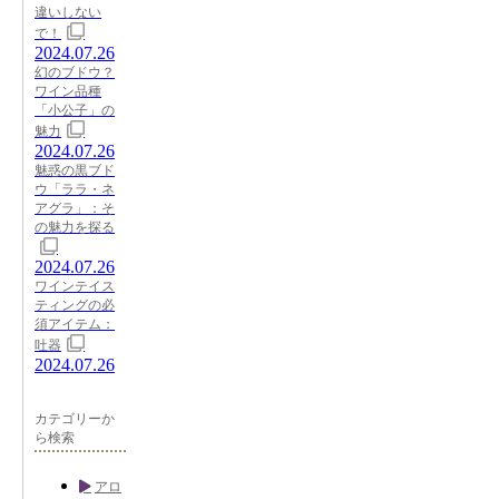
違いしない
で！
2024.07.26
幻のブドウ？
ワイン品種
「小公子」の
魅力
2024.07.26
魅惑の黒ブド
ウ「ララ・ネ
アグラ」：そ
の魅力を探る
2024.07.26
ワインテイス
ティングの必
須アイテム：
吐器
2024.07.26
カテゴリーか
ら検索
アロ