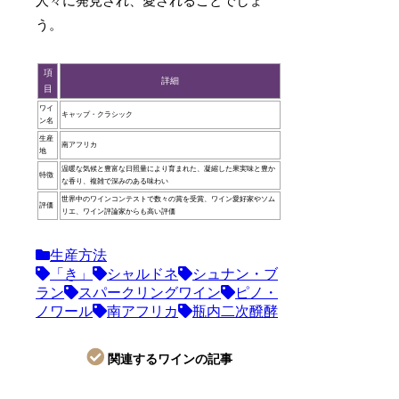
人々に発見され、愛されることでしょ
う。
項
詳細
目
ワイ
キャップ・クラシック
ン名
生産
南アフリカ
地
温暖な気候と豊富な日照量により育まれた、凝縮した果実味と豊か
特徴
な香り、複雑で深みのある味わい
世界中のワインコンテストで数々の賞を受賞、ワイン愛好家やソム
評価
リエ、ワイン評論家からも高い評価
生産方法
「き」
シャルドネ
シュナン・ブ
ラン
スパークリングワイン
ピノ・
ノワール
南アフリカ
瓶内二次醗酵
関連するワインの記事