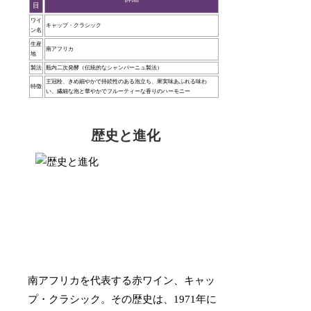
目
ワイ
キャップ・クラシック
ン名
生産
南アフリカ
地
製法
瓶内二次発酵（伝統的なシャンパーニュ製法）
王冠栓、きめ細やかで持続性のある泡立ち、果実味あふれる味わ
特徴
い、繊細な泡と華やかでフルーティーな香りのハーモニー
歴史と進化
南アフリカを代表する赤ワイン、キャッ
プ・クラシック。その歴史は、1971年に