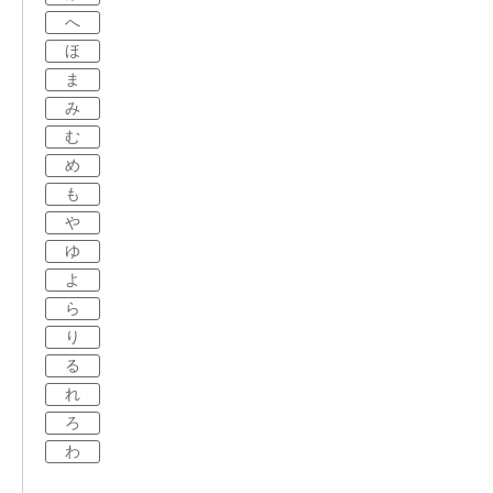
へ
ほ
ま
み
む
め
も
や
ゆ
よ
ら
り
る
れ
ろ
わ