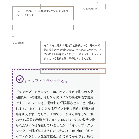
ワインを知りたい
へぇー！あの、ビール瓶についているような栓
のことですか？
ワイン研究家
そう！ その通り！ 瓶内二次発酵という、瓶の中で
泡を発生させる特別な方法で作られるんだけど、そ
の時に王冠栓を使うことが、「キャップ・クラシッ
ク」という名前と深く関係しているんだね。
キャップ・クラシックとは。
「キャップ・クラシック」は、南アフリカで作られる発
泡性ワインの種類、そしてそのワインの製法を表す言葉
です。このワインは、瓶の中で2回発酵させることで作ら
れます。 まず、もととなるワインを瓶に詰め、砂糖と酵
母を加えます。そして、王冠でしっかりと蓋をして、瓶
の中で2回目の発酵を行います。1971年からこの製法で作
られたワインは存在していましたが、「キャップ・クラ
シック」と呼ばれるようになったのは、1992年に「キャ
ップ・クラシック生産者協会」ができてからです。瓶の