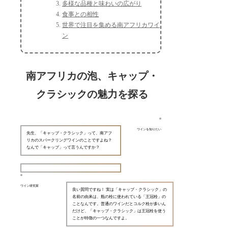
多様な品種と味わいの広がり
食事との相性
世界で注目を集める南アフリカワイ
ン
南アフリカの泡、キャップ・
クラシックの魅力を探る
ワインを知りたい
先生、「キャップ・クラシック」って、南アフ
リカのスパークリングワインのことですよね？
なんで「キャップ」って言うんですか？
ワイン研究家
良い質問ですね！ 実は「キャップ・クラシック」の
名前の由来は、瓶の栓に使われている「王冠栓」の
ことなんです。普通のワインだとコルク栓が多いん
だけど、「キャップ・クラシック」は王冠栓を使う
ことが特徴の一つなんですよ。