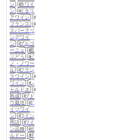
ン
赤ワイ
ン
イタリ
アワイン
フランス
スパークリ
ングワイ
ン
ブルゴ
ーニュ
黒
ぶどう
ピ
ノ・ノワー
ル
フラン
スワイン
ワイン
シ
ャルドネ
熟成
ブド
ウ栽培
ド
イツワイ
ン
ワイン
用語
ワイ
ン品種
ボ
ルドー
甘