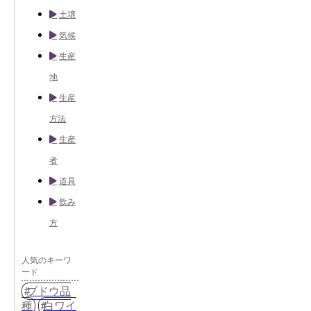
土壌
気候
生産
地
生産
方法
生産
者
道具
飲み
方
人気のキーワ
ード
ブドウ品
種
白ワイ