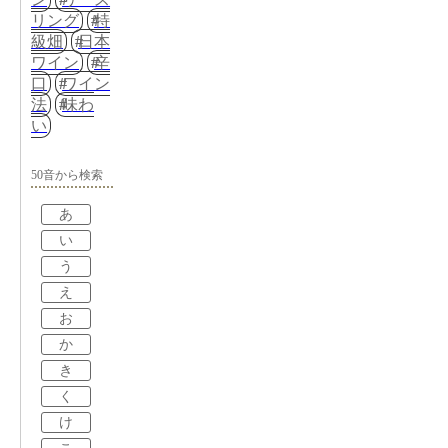
リング
特
級畑
日本
ワイン
辛
口
ワイン
法
味わ
い
50音から検索
あ
い
う
え
お
か
き
く
け