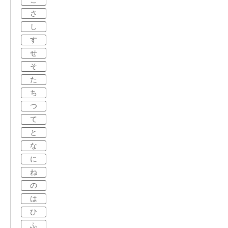
こ
さ
し
す
せ
そ
た
ち
つ
て
と
な
に
ね
の
は
ひ
ふ