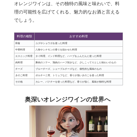
オレンジワインは、その独特の風味と味わいで、料
理の可能性を広げてくれる、魅力的なお酒と言える
でしょう。
料理の種類
おすすめ料理
和食
ユズやショウガを使った料理
中華料理
八角やシナモンの香りを効かせた料理
エスニック料理
タイ料理、インド料理など、ハーブをふんだんに使った料理
肉料理
豚肉のソテー、鶏肉のハーブ焼きなど、少しこってりとした味わいのもの
チーズ
ブルーチーズ、シェーブルチーズなど、個性的な風味のもの
きのこ料理
ポルチーニ茸、トリュフなど、香りが強いきのこを使った料理
その他
カレー、パクチーを使った料理など、香りが強く、風味が独特な料理
奥深いオレンジワインの世界へ