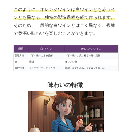
このように、オレンジワインは白ワインとも赤ワイ
ンとも異なる、独特の製造過程を経て作られます。
そのため、一般的な白ワインとは全く異なる、複雑
で奥深い味わいを楽しむことができます。
項目
白ワイン
オレンジワイン
製造方法
ブドウ果汁のみを発酵
ブドウ果汁、皮、種も一緒に発酵
色
透明
オレンジ色
味の特徴
フルーティー、すっきり
複雑、コクがある、タンニンを感じる
味わいの特徴