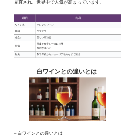
見直され、世界中で人気が高まっています。
項目
内容
ワイン名
オレンジワイン
原料
白ブドウ
色合い
美しい琥珀色
果皮や種子も一緒に発酵
特徴
複雑な味わい
歴史
数千年前からジョージア地方などで製造
白ワインとの違いとは
– 白ワインとの違いとは