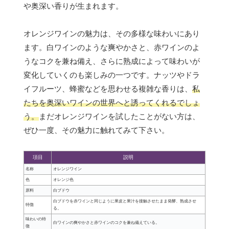
や奥深い香りが生まれます。
オレンジワインの魅力は、その多様な味わいにあり
ます。白ワインのような爽やかさと、赤ワインのよ
うなコクを兼ね備え、さらに熟成によって味わいが
変化していくのも楽しみの一つです。ナッツやドラ
イフルーツ、蜂蜜などを思わせる複雑な香りは、
私
たちを奥深いワインの世界へと誘ってくれるでしょ
う。
まだオレンジワインを試したことがない方は、
ぜひ一度、その魅力に触れてみて下さい。
項目
説明
名称
オレンジワイン
色
オレンジ色
原料
白ブドウ
白ブドウを赤ワインと同じように果皮と果汁を接触させたまま発酵、熟成させ
特徴
る。
味わいの特
白ワインの爽やかさと赤ワインのコクを兼ね備えている。
徴