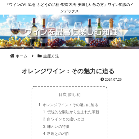
『ワインの生産地･ぶどうの品種･製造方法･美味しい飲み方』ワイン知識のイ
ンデックス
ホーム
生産方法
オレンジワイン：その魅力に迫る
2024.07.26
目次
オレンジワイン：その魅力に迫る
伝統的な製法から生まれた革新
白ワインとの違いとは
味わいの特徴
料理との相性