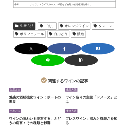
香り
ナッツ、ドライフルーツ、蜂蜜などを思わせる複雑な香り。
生産方法
「お」
オレンジワイン
タンニン
ポリフェノール
白ぶどう
醸造
関連するワインの記事
生産方法
生産方法
魅惑の酒精強化ワイン：ポートの
ワイン造りの主役「ドメーヌ」と
世界
は
生産方法
生産方法
ワインの味わいを左右する、ぶど
プレスワイン：深みと複雑さを知
うの病害：その種類と影響
る