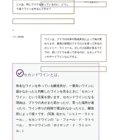
ワインを知りたい
じゃあ、同じブドウを使っているのに、どうし
て違うワインを作るんですか？
ワイン研究家
ワインは、ブドウの出来や熟成具合によって味が変
わります。最高の状態のブドウだけを使って作るの
がシャトー・ラトゥール。少しだけ品質が劣るブド
ウや、若いブドウを使って作るのが、セカンドワイ
ンやサードワインなんですよ。
セカンドワインとは。
有名なワインを作っている醸造所が、一番良いワインに
届かなかったと判断したワインを売るときに「セカンド
ワイン」という言葉を使います。セカンドワインになる
理由は、ブドウの木がまだ若かったり、育った場所が違
ったり、ワイン作りの段階で選ばれなかったりと、醸造
所によって様々です。(写真: 右から「シャトー・ラトゥ
ール」、セカンドワインの「レ・フォール・ド・ラトゥ
ール」、サードワインの「ポイヤック・ド・ラトゥー
ル」)