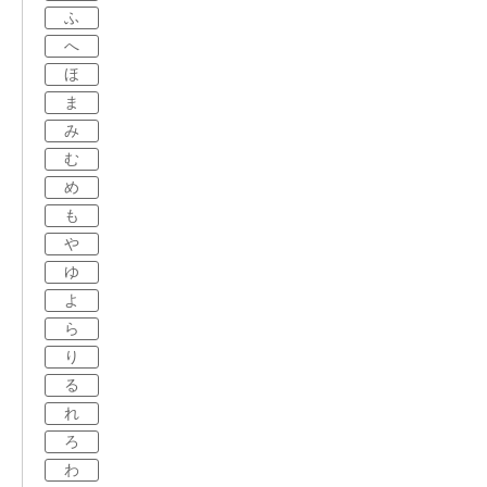
ふ
へ
ほ
ま
み
む
め
も
や
ゆ
よ
ら
り
る
れ
ろ
わ