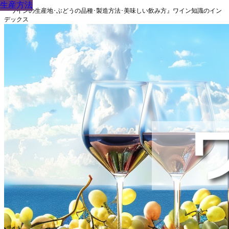
生産方法
生産方法
生産方法
生産方法
生産方法
生産方法
生産方法
生産方法
生産方法
『ワインの生産地･ぶどうの品種･製造方法･美味しい飲み方』ワイン知識のイン
デックス