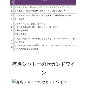
目
定
ボルドー地方の一流シャトーが、ファーストワイン（グランヴァン）
義
を作る際に、厳しい選定から漏れたブドウを使って造るワイン
品
ファーストワインと同じ畑のブドウを使用し、醸造技術も一流のた
質
め、高品質
ファーストワインと同じスタイルを
魅
・より早く飲み頃を迎え、若いうちから楽しめる
力
・手頃な価格帯
で楽しめる点
・気軽に一流シャトーの味わいを楽しめるコストパフォーマンスに優
そ
れた選択肢
の
・シャトーのスタイルや哲学に触れることができる、ファーストワイ
他
ンへの入門編としても最適
有名シャトーのセカンドワイ
ン