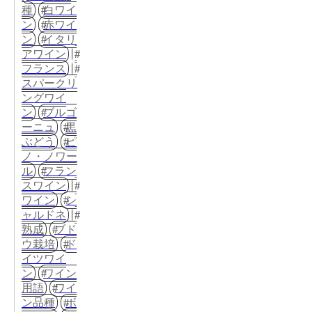
種
白ワイ
ン
赤ワイ
ン
イタリ
アワイン
フランス
スパークリ
ングワイ
ン
ブルゴ
ーニュ
黒
ぶどう
ピ
ノ・ノワー
ル
フラン
スワイン
ワイン
シ
ャルドネ
熟成
ブド
ウ栽培
ド
イツワイ
ン
ワイン
用語
ワイ
ン品種
ボ