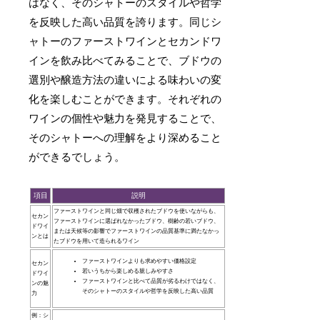
はなく、そのシャトーのスタイルや哲学
を反映した高い品質を誇ります。同じシ
ャトーのファーストワインとセカンドワ
インを飲み比べてみることで、ブドウの
選別や醸造方法の違いによる味わいの変
化を楽しむことができます。それぞれの
ワインの個性や魅力を発見することで、
そのシャトーへの理解をより深めること
ができるでしょう。
項目
説明
ファーストワインと同じ畑で収穫されたブドウを使いながらも、
セカン
ファーストワインに選ばれなかったブドウ、樹齢の若いブドウ、
ドワイ
または天候等の影響でファーストワインの品質基準に満たなかっ
ンとは
たブドウを用いて造られるワイン
ファーストワインよりも求めやすい価格設定
セカン
若いうちから楽しめる親しみやすさ
ドワイ
ファーストワインと比べて品質が劣るわけではなく、
ンの魅
そのシャトーのスタイルや哲学を反映した高い品質
力
例：シ