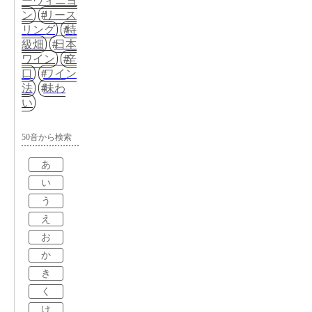
ーヴィニヨ
ン
リース
リング
特
級畑
日本
ワイン
辛
口
ワイン
法
味わ
い
50音から検索
あ
い
う
え
お
か
き
く
け