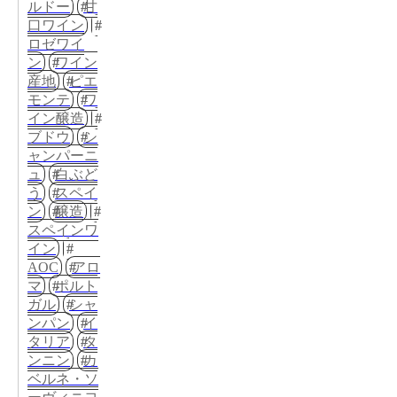
ルドー
甘
口ワイン
ロゼワイ
ン
ワイン
産地
ピエ
モンテ
ワ
イン醸造
ブドウ
シ
ャンパーニ
ュ
白ぶど
う
スペイ
ン
醸造
スペインワ
イン
AOC
アロ
マ
ポルト
ガル
シャ
ンパン
イ
タリア
タ
ンニン
カ
ベルネ・ソ