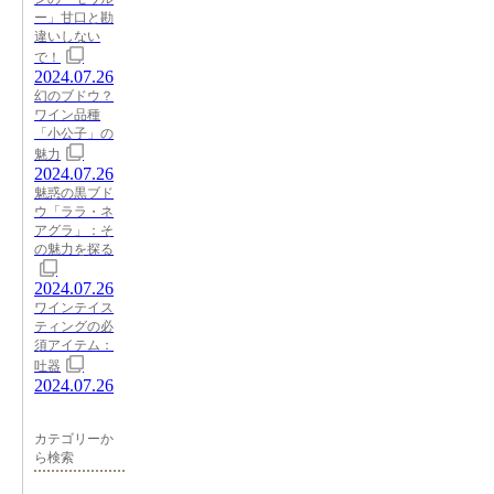
ー」甘口と勘
違いしない
で！
2024.07.26
幻のブドウ？
ワイン品種
「小公子」の
魅力
2024.07.26
魅惑の黒ブド
ウ「ララ・ネ
アグラ」：そ
の魅力を探る
2024.07.26
ワインテイス
ティングの必
須アイテム：
吐器
2024.07.26
カテゴリーか
ら検索