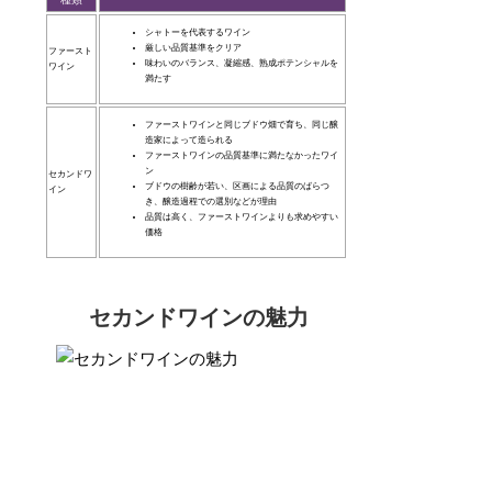
シャトーを代表するワイン
厳しい品質基準をクリア
ファースト
味わいのバランス、凝縮感、熟成ポテンシャルを
ワイン
満たす
ファーストワインと同じブドウ畑で育ち、同じ醸
造家によって造られる
ファーストワインの品質基準に満たなかったワイ
ン
セカンドワ
ブドウの樹齢が若い、区画による品質のばらつ
イン
き、醸造過程での選別などが理由
品質は高く、ファーストワインよりも求めやすい
価格
セカンドワインの魅力