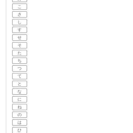
こ
さ
し
す
せ
そ
た
ち
つ
て
と
な
に
ね
の
は
ひ