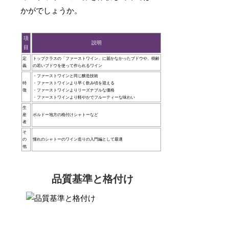
かがでしょうか。
項
説明
目
定
トップクラスの「ファーストワイン」に届かなかったブドウや、樹齢
義
の若いブドウを使って作られるワイン
・ファーストワインと同じ醸造技術
特
・ファーストワインより早く飲み頃を迎える
徴
・ファーストワインよりリーズナブルな価格
・ファーストワインより軽やかでフルーティーな味わい
生
産
ボルドー地方の格付けシャトーなど
者
そ
の
憧れのシャトーのワイン造りの入門編として最適
他
品質基準と格付け