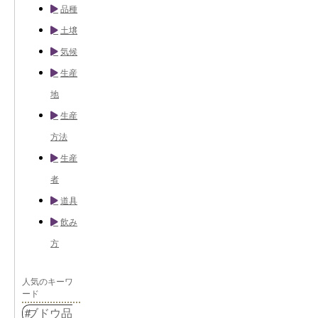
品種
土壌
気候
生産
地
生産
方法
生産
者
道具
飲み
方
人気のキーワ
ード
ブドウ品