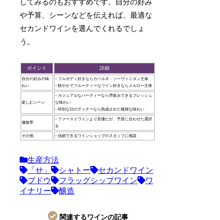
してみるのもおすすめです。自分の好み
や予算、シーンなどを伝えれば、最適な
セカンドワインを選んでくれるでしょ
う。
ポイント
詳細
自分の好みの味
– フルボディ好きならカベルネ・ソーヴィニヨン主体
わい
– 軽やかでフルーティーなワイン好きならメルロー主体
– カジュアルなパーティーなら早飲みできるフレッシュ
楽しむシーン
な味わい
– 特別な日のディナーなら熟成された複雑な味わい
– ファーストワインより安価だが、予算に合わせた選択
価格帯
を
その他
– 信頼できるワインショップのスタッフに相談
生産方法
「せ」
シャトー
セカンドワイン
ブドウ
フラッグシップワイン
ワ
イナリー
醸造
関連するワインの記事