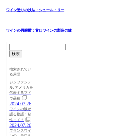
ワイン造りの技法：シュール・リー
ワインの再醗酵：甘口ワインの製造の鍵
検索
検索されてい
る用語
ジンファンデ
ル: アメリカを
代表するブド
ウ品種
2024.07.26
ワインの涙が
語る物語：粘
性って？
2024.07.26
フランスワイ
ンの「モワル