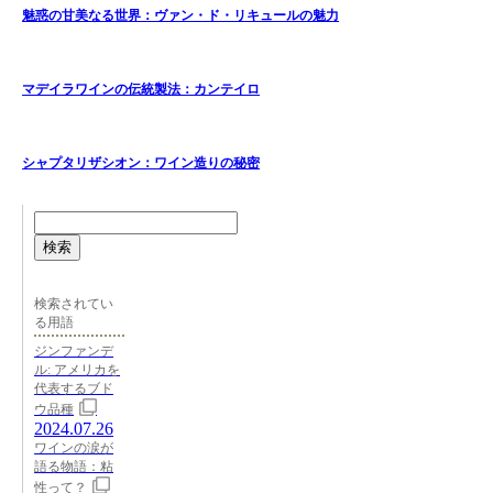
魅惑の甘美なる世界：ヴァン・ド・リキュールの魅力
マデイラワインの伝統製法：カンテイロ
シャプタリザシオン：ワイン造りの秘密
検索
検索されてい
る用語
ジンファンデ
ル: アメリカを
代表するブド
ウ品種
2024.07.26
ワインの涙が
語る物語：粘
性って？