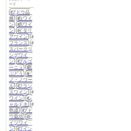
ード
ブドウ品
種
白ワイ
ン
赤ワイ
ン
イタリ
アワイン
フランス
スパークリ
ングワイ
ン
ブルゴ
ーニュ
黒
ぶどう
ピ
ノ・ノワー
ル
フラン
スワイン
ワイン
シ
ャルドネ
熟成
ブド
ウ栽培
ド
イツワイ
ン
ワイン