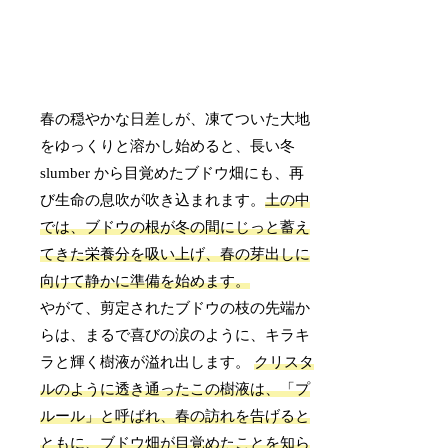
春の穏やかな日差しが、凍てついた大地
をゆっくりと溶かし始めると、長い冬
slumber から目覚めたブドウ畑にも、再
び生命の息吹が吹き込まれます。
土の中
では、ブドウの根が冬の間にじっと蓄え
てきた栄養分を吸い上げ、春の芽出しに
向けて静かに準備を始めます。
やがて、剪定されたブドウの枝の先端か
らは、まるで喜びの涙のように、キラキ
ラと輝く樹液が溢れ出します。
クリスタ
ルのように透き通ったこの樹液は、「プ
ルール」と呼ばれ、春の訪れを告げると
ともに、ブドウ畑が目覚めたことを知ら