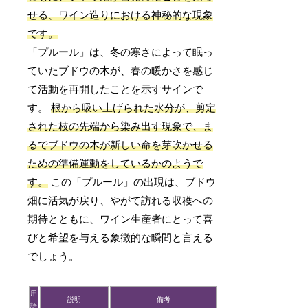
せる、ワイン造りにおける神秘的な現象
です。
「プルール」は、冬の寒さによって眠っ
ていたブドウの木が、春の暖かさを感じ
て活動を再開したことを示すサインで
す。
根から吸い上げられた水分が、剪定
された枝の先端から染み出す現象で、ま
るでブドウの木が新しい命を芽吹かせる
ための準備運動をしているかのようで
す。
この「プルール」の出現は、ブドウ
畑に活気が戻り、やがて訪れる収穫への
期待とともに、ワイン生産者にとって喜
びと希望を与える象徴的な瞬間と言える
でしょう。
用
説明
備考
語