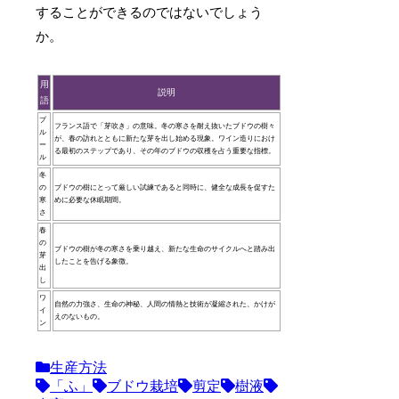
することができるのではないでしょう
か。
用
説明
語
プ
フランス語で「芽吹き」の意味。冬の寒さを耐え抜いたブドウの樹々
ル
が、春の訪れとともに新たな芽を出し始める現象。ワイン造りにおけ
ー
る最初のステップであり、その年のブドウの収穫を占う重要な指標。
ル
冬
の
ブドウの樹にとって厳しい試練であると同時に、健全な成長を促すた
寒
めに必要な休眠期間。
さ
春
の
ブドウの樹が冬の寒さを乗り越え、新たな生命のサイクルへと踏み出
芽
したことを告げる象徴。
出
し
ワ
自然の力強さ、生命の神秘、人間の情熱と技術が凝縮された、かけが
イ
えのないもの。
ン
生産方法
「ふ」
ブドウ栽培
剪定
樹液