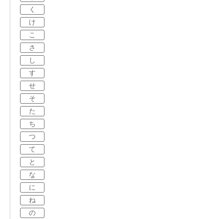
く
け
こ
さ
し
す
せ
そ
た
ち
つ
て
と
な
に
ね
の