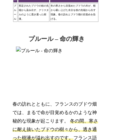
プ
剪定されたブドウの枝の先
冬の寒さから目覚めたブドウの木が、根
ル
端から染み出す、クリスタ
から吸い上げた水分を枝の先端から出す
ー
ルのように透き通った樹
現象。春の訪れとブドウ畑の目覚めを告
ル
液。
げる。
プルール – 命の輝き
春の訪れとともに、フランスのブドウ畑
では、まるで命が目覚めるかのような神
秘的な現象が起こります。
冬の間、寒さ
に耐え抜いたブドウの樹々から、透き通
った樹液が溢れ出すのです。
フランス語