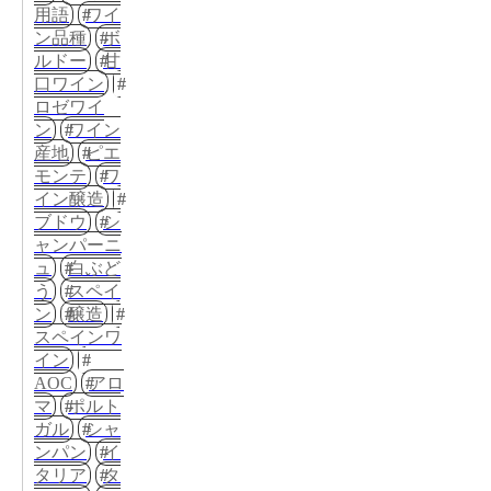
用語
ワイ
ン品種
ボ
ルドー
甘
口ワイン
ロゼワイ
ン
ワイン
産地
ピエ
モンテ
ワ
イン醸造
ブドウ
シ
ャンパーニ
ュ
白ぶど
う
スペイ
ン
醸造
スペインワ
イン
AOC
アロ
マ
ポルト
ガル
シャ
ンパン
イ
タリア
タ