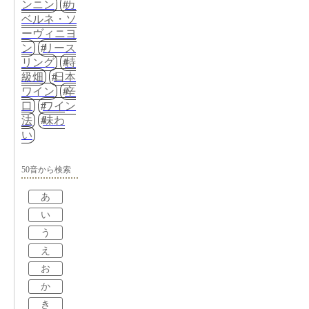
ンニン
カ
ベルネ・ソ
ーヴィニヨ
ン
リース
リング
特
級畑
日本
ワイン
辛
口
ワイン
法
味わ
い
50音から検索
あ
い
う
え
お
か
き