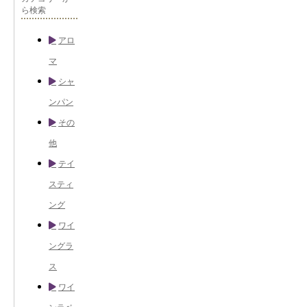
ら検索
アロ
マ
シャ
ンパン
その
他
テイ
スティ
ング
ワイ
ングラ
ス
ワイ