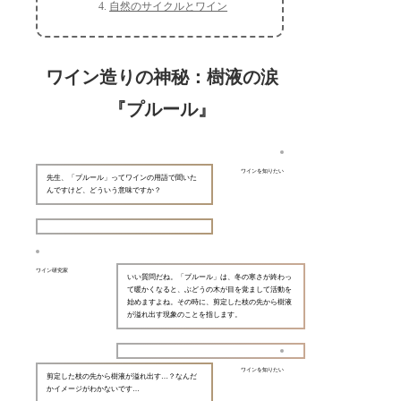
自然のサイクルとワイン
ワイン造りの神秘：樹液の涙
『プルール』
ワインを知りたい
先生、「プルール」ってワインの用語で聞いた
んですけど、どういう意味ですか？
ワイン研究家
いい質問だね。「プルール」は、冬の寒さが終わっ
て暖かくなると、ぶどうの木が目を覚まして活動を
始めますよね。その時に、剪定した枝の先から樹液
が溢れ出す現象のことを指します。
ワインを知りたい
剪定した枝の先から樹液が溢れ出す…？なんだ
かイメージがわかないです…