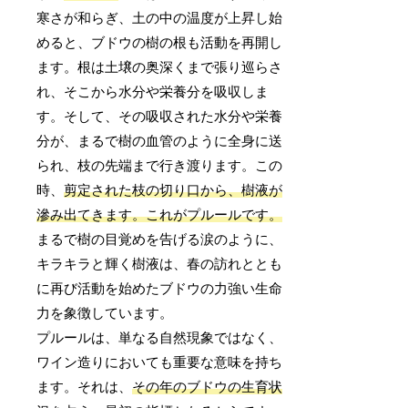
寒さが和らぎ、土の中の温度が上昇し始
めると、ブドウの樹の根も活動を再開し
ます。根は土壌の奥深くまで張り巡らさ
れ、そこから水分や栄養分を吸収しま
す。そして、その吸収された水分や栄養
分が、まるで樹の血管のように全身に送
られ、枝の先端まで行き渡ります。この
時、
剪定された枝の切り口から、樹液が
滲み出てきます。これがプルールです。
まるで樹の目覚めを告げる涙のように、
キラキラと輝く樹液は、春の訪れととも
に再び活動を始めたブドウの力強い生命
力を象徴しています。
プルールは、単なる自然現象ではなく、
ワイン造りにおいても重要な意味を持ち
ます。それは、
その年のブドウの生育状