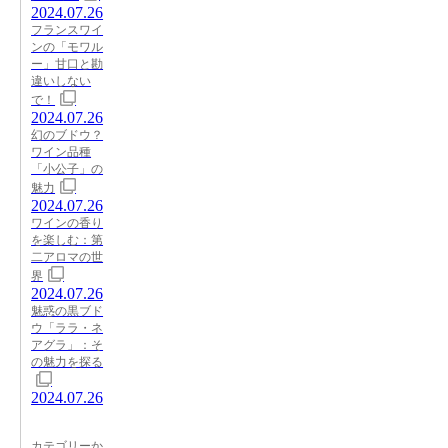
2024.07.26
フランスワイ
ンの「モワル
ー」甘口と勘
違いしない
で！
2024.07.26
幻のブドウ？
ワイン品種
「小公子」の
魅力
2024.07.26
ワインの香り
を楽しむ：第
二アロマの世
界
2024.07.26
魅惑の黒ブド
ウ「ララ・ネ
アグラ」：そ
の魅力を探る
2024.07.26
カテゴリーか