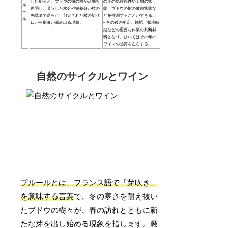
し始めると、ブドウの樹の根が活動を
の年の気候条件や土壌の状
ル
再開し、吸収した水分や栄養分が枝の
態、ブドウの樹の健康状態な
ー
先端まで送られ、剪定された枝の切り
どを推測することができる。
ル
口から樹液が滲み出る現象。
– その後の剪定、施肥、収穫時
期などの重要な作業の判断材
料となり、ひいてはその年の
ワインの品質を左右する。
自然のサイクルとワイン
プルールとは、フランス語で「芽吹き」
を意味する言葉
で、冬の寒さを耐え抜い
たブドウの樹々が、春の訪れとともに新
たな芽を出し始める現象を指します。厳