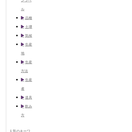
ンラベ
ル
品種
土壌
気候
生産
地
生産
方法
生産
者
道具
飲み
方
人気のキーワ