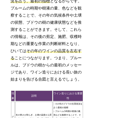
況を占う、最初の指標
となるからです。
プルームの時期や樹液の量、色などを観
察することで、その年の気候条件や土壌
の状態、ブドウの樹の健康状態などを推
測することができます。そして、これら
の情報は、その後の剪定、施肥、収穫時
期などの重要な作業の判断材料となり、
ひいては
その年のワインの品質を左右す
る
ことにつながります。つまり、プルー
ルは、ブドウの樹からの最初のメッセー
ジであり、ワイン造りにおける長い旅の
始まりを告げる合図と言えるでしょう。
現
ワイン造りにおける重要
説明
象
性
– その年のブドウの生育状況を
占う最初の指標
– プルームの時期や樹液の量、
冬の寒さが和らぎ、土壌の温度が上昇
色などを観察することで、そ
プ