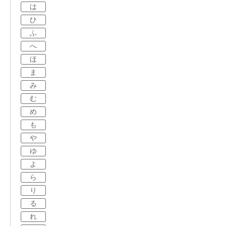
は
ひ
ふ
へ
ほ
ま
み
む
め
も
や
ゆ
よ
ら
り
る
れ