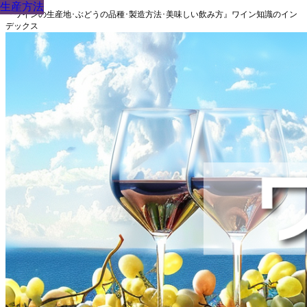
生産方法
生産方法
生産方法
生産方法
生産方法
生産方法
生産方法
生産方法
生産方法
『ワインの生産地･ぶどうの品種･製造方法･美味しい飲み方』ワイン知識のイン
デックス