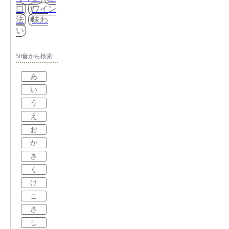
口
ワイン
法
味わ
い
50音から検索
あ
い
う
え
お
か
き
く
け
こ
さ
し