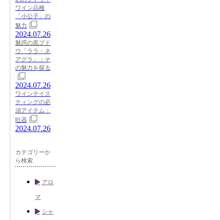
ワイン品種
「小公子」の
魅力
2024.07.26
魅惑の黒ブド
ウ「ララ・ネ
アグラ」：そ
の魅力を探る
2024.07.26
ワインテイス
ティングの必
須アイテム：
吐器
2024.07.26
カテゴリーか
ら検索
アロ
マ
シャ