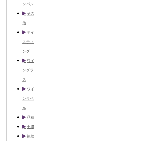
ンパン
その
他
テイ
スティ
ング
ワイ
ングラ
ス
ワイ
ンラベ
ル
品種
土壌
気候