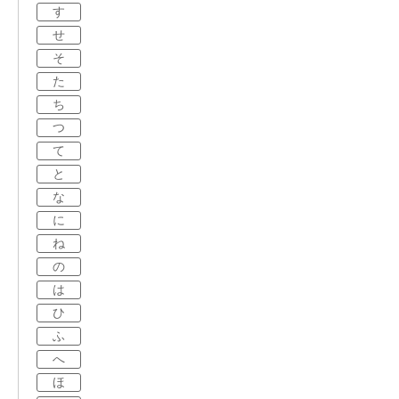
す
せ
そ
た
ち
つ
て
と
な
に
ね
の
は
ひ
ふ
へ
ほ