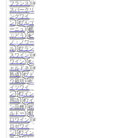
フランス
スパークリ
ングワイ
ン
ブルゴ
ーニュ
黒
ぶどう
ピ
ノ・ノワー
ル
フラン
スワイン
ワイン
シ
ャルドネ
熟成
ブド
ウ栽培
ド
イツワイ
ン
ワイン
用語
ワイ
ン品種
ボ
ルドー
甘
口ワイン
ロゼワイ
ン
ワイン