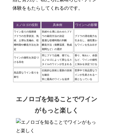
体験をもたらしてくれるのです。
エノロゴの役割
具体例
ワインへの影響
ワイン造りの指揮者
気候や土壌に合わせたブド
ブドウの生育状況、気
ウの栽培方法の決定
ブドウの潜在能力を
候、土壌を見極め、収
最適な収穫時期の判断
引き出し、個性豊か
穫時期や醸造方法を決
醸造方法（発酵温度、熟成
なワインを生み出す
定
期間など）の選択
同じブドウ品種、畑でも、
香り、味わい、余韻
ワインの個性を決定づ
エノロゴによって異なるス
など、ワインの個性
ける存在
タイルのワインが生まれる
と深みを決定づける
伝統的な技術と最新の技術
世界中で高品質なワ
高品質なワイン造りを
を融合
インが生産される一
牽引
常に最高のワインを追求
因となっている
エノロゴを知ることでワイン
がもっと楽しく