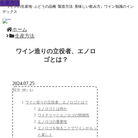
生産方法
生産方法
生産方法
生産方法
生産方法
生産方法
生産方法
生産方法
生産方法
『ワインの生産地･ぶどうの品種･製造方法･美味しい飲み方』ワイン知識のイン
デックス
ホーム
生産方法
ワイン造りの立役者、エノロ
ゴとは？
2024.07.25
目次
ワイン造りの立役者、エノロゴとは？
エノロゴとは何か
ワイナリーとエノロゴの関係性
エノロゴの重要性
エノロゴを知ることでワインがもっ
と楽しく