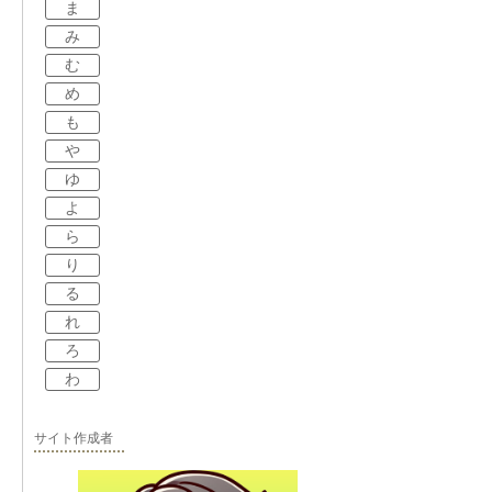
ま
み
む
め
も
や
ゆ
よ
ら
り
る
れ
ろ
わ
サイト作成者