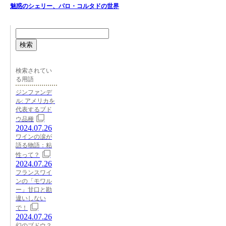
魅惑のシェリー、パロ・コルタドの世界
検索
検索されてい
る用語
ジンファンデ
ル: アメリカを
代表するブド
ウ品種
2024.07.26
ワインの涙が
語る物語：粘
性って？
2024.07.26
フランスワイ
ンの「モワル
ー」甘口と勘
違いしない
で！
2024.07.26
幻のブドウ？