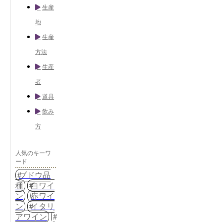
生産
地
生産
方法
生産
者
道具
飲み
方
人気のキーワ
ード
ブドウ品
種
白ワイ
ン
赤ワイ
ン
イタリ
アワイン