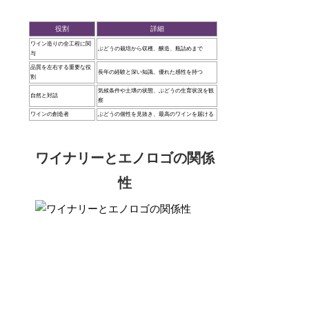
役割
詳細
ワイン造りの全工程に関
ぶどうの栽培から収穫、醸造、瓶詰めまで
与
品質を左右する重要な役
長年の経験と深い知識、優れた感性を持つ
割
気候条件や土壌の状態、ぶどうの生育状況を観
自然と対話
察
ワインの創造者
ぶどうの個性を見抜き、最高のワインを届ける
ワイナリーとエノロゴの関係
性