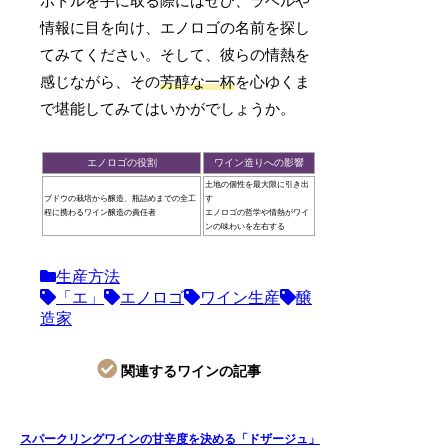
ボトルを手に取る際にはぜひ、ラベルや
情報に目を向け、エノロゴの名前を探し
てみてください。そして、彼らの情熱を
感じながら、その
芳醇な一杯
を心ゆくま
で堪能してみてはいかがでしょうか。
エノロゴの役割
ワイン造りへの影響
土地の個性を最大限に引き出
ブドウの栽培から醸造、瓶詰めまでの全工
す
程に携わるワイン醸造の責任者
エノロゴの哲学や情熱がワイ
ンの味わいを左右する
生産方法
「エ」
エノロゴ
ワイン生産
醸
造家
関連するワインの記事
スパークリングワインの甘辛度を決める「ドザージュ」