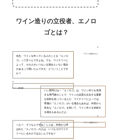
ワイン造りの立役者、エノロ
ゴとは？
ワインを知りたい
先生、ワインを作っている人のことを『エノロ
ゴ』って言うんですよね。でも、ワイナリーに
よって、その人がいつもいる場合といない場合
があるって聞いたんですが、どういうことです
か？
ワイン研究家
いい質問だね！『エノロゴ』は、ワイン作りを管理
する専門家のことで、ワインの品質を左右する重要
な役割を担っているんだ。ワイナリーによっては、
専属の『エノロゴ』がいる場合もあれば、外部から
有名な『エノロゴ』を招いて、ワイン作りを依頼す
る場合もあるんだよ。
ワインを知りたい
へえー、そうなんですね！じゃあ、外部から呼
ばれた『エノロゴ』の人は、いつもそのワイナ
リーにいるわけではないんですね？