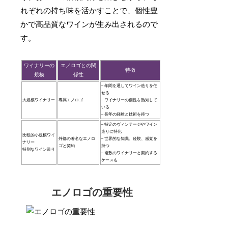
れぞれの持ち味を活かすことで、個性豊
かで高品質なワインが生み出されるので
す。
ワイナリーの
エノロゴとの関
特徴
規模
係性
– 年間を通してワイン造りを任
せる
大規模ワイナリー
専属エノロゴ
– ワイナリーの個性を熟知して
いる
– 長年の経験と技術を持つ
– 特定のヴィンテージやワイン
造りに特化
比較的小規模ワイ
外部の著名なエノロ
– 世界的な知識、経験、感覚を
ナリー
ゴと契約
持つ
特別なワイン造り
– 複数のワイナリーと契約する
ケースも
エノロゴの重要性