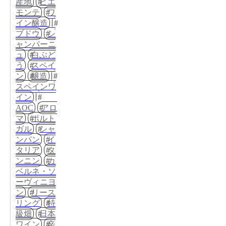
産地
ピエ
モンテ
ワ
イン醸造
ブドウ
シ
ャンパーニ
ュ
白ぶど
う
スペイ
ン
醸造
スペインワ
イン
AOC
アロ
マ
ポルト
ガル
シャ
ンパン
イ
タリア
タ
ンニン
カ
ベルネ・ソ
ーヴィニヨ
ン
リース
リング
特
級畑
日本
ワイン
辛