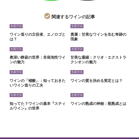
関連するワインの記事
生産方法
生産方法
ワイン造りの立役者、エノロゴと
貴腐：甘美なワインを生む奇跡の
は？
現象
生産方法
生産方法
奥深い静寂の世界：非発泡性ワイ
甘美な凝縮：クリオ・エクストラ
ンの魅力
クシオンの魅力
生産方法
生産方法
ワインの「補酸」：知っておきた
ワインの質を決める剪定とは？
いワイン造りの工夫
生産方法
生産方法
知ってた？ワインの基本『スティ
ワインの熟成の神秘：瓶熟成とは
ルワイン』の世界