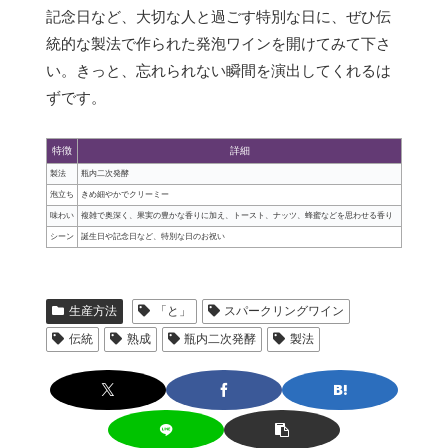
記念日など、大切な人と過ごす特別な日に、ぜひ伝
統的な製法で作られた発泡ワインを開けてみて下さ
い。きっと、忘れられない瞬間を演出してくれるは
ずです。
特徴
詳細
製法
瓶内二次発酵
泡立ち
きめ細やかでクリーミー
味わい
複雑で奥深く、果実の豊かな香りに加え、トースト、ナッツ、蜂蜜などを思わせる香り
シーン
誕生日や記念日など、特別な日のお祝い
生産方法
「と」
スパークリングワイン
伝統
熟成
瓶内二次発酵
製法