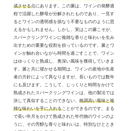
成させる
点にあります。この澱は、ワインの発酵過
程で活躍した酵母が分解されたものであり、一見す
るとワインの透明感を損なう不要なもののように思
えるかもしれません。しかし、実はこの澱こそが、
スパークリングワインに複雑な香りと味わいを生み
出すための重要な役割を担っているのです。澱とワ
インが触れ合いながら時間を過ごすことで、ワイン
はゆっくりと熟成し、奥深い風味を獲得していきま
す。澱と共に寝かせる期間は、ワインの産地や生産
者の方針によって異なりますが、長いものでは数年
にも及びます。こうして、じっくりと時間をかけて
熟成されたスパークリングワインは、他の製法では
決して真似することのできない、
格調高い風味と複
雑な味わいを手に入れる
ことができるのです。まる
で長い年月をかけて熟成された年代物のワインのよ
うに、その芳醇な香りと味わいは、特別なひととき