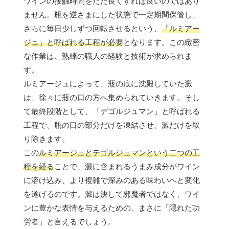
ワインの接触時間をただ長くすれば良いのではあり
ません。瓶を逆さまにした状態で一定期間保管し、
さらに毎日少しずつ回転させるという、
「ルミアー
ジュ」と呼ばれる工程が必要
となります。この緻密
な作業は、熟練の職人の経験と技術が求められま
す。
ルミアージュによって、瓶の底に沈殿していた澱
は、徐々に瓶の口の方へ集められていきます。そし
て最終段階として、「デゴルジュマン」と呼ばれる
工程で、瓶の口の部分だけを凍結させ、澱だけを取
り除きます。
この
ルミアージュとデゴルジュマンという二つの工
程を経る
ことで、澱に含まれるうまみ成分がワイン
に溶け込み、より複雑で深みのある味わいへと変化
を遂げるのです。澱は決して邪魔者ではなく、ワイ
ンに豊かな表情を与えるための、まさに「隠れた功
労者」と言えるでしょう。