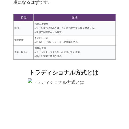
虜になるはずです。
特徴
詳細
瓶内二次発酵
製法
– ワインを瓶に詰めた後、さらに瓶の中で二次発酵させる。
– 複雑で時間のかかる製法。
きめ細かい泡
泡の特徴
– 口当たりが柔らかく、長い時間楽しめる。
複雑な香味
香り・味わい
– ナッツやトーストを思わせる香ばしい香り
– 熟した果実の濃厚な甘み
トラディショナル方式とは