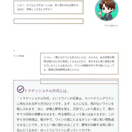
へえー、そうなんですね！じゃあ、長く寝かせれば寝かせ
るほど、美味しくなるんですか？
ワインを知りたい
ワイン研究家
うーん、一概にはそうとも言えないんだ。もちろん、ある程度の期
間は寝かせた方が美味しくなるんだけど、長すぎると逆に風味が落
ちてしまうこともあるんだ。ワインの種類や作り手の狙いによって
も、最適な熟成期間は違うんだよ。
トラディショナル方式とは。
「トラディショナル方式」というワインの言葉は、スパークリングワイン
に泡を入れる作り方のひとつです。まず、もとになる、泡のないワインを
瓶に入れます。次に、砂糖と酵母を加え、王冠でしっかり蓋をして、瓶の
中で２回目の発酵をさせます。作る場所によって違いはありますが、この
作り方の特徴は、瓶の中で、ワインの底にたまるオリと一緒に長い間熟成
させることです。オリと一緒に寝かせることで、酵母が分解する時に取り
込んだうまみが、ゆっくりとワインに戻っていくのです。