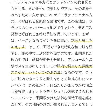
– トラディショナル方式とはシャンパンの代名詞と
も言える、きめ細やかで美しい泡立ち。その泡を生
み出すために欠かせないのが「トラディショナル方
式」と呼ばれる伝統的な製法です。この製法は、フ
ランスのシャンパーニュ地方で生まれた、瓶内二次
発酵と呼ばれる独特な手法を用いています。まず
は、ベースとなるワインを瓶に詰め、
糖分と酵母を
加えます
。そして、王冠でできた特別な栓で瓶を密
閉し、瓶の中で二次発酵を促すのです。密閉された
瓶の中では、酵母が糖分を分解し、アルコールと炭
酸ガスを生み出します。この
瓶内で発生した炭酸ガ
スこそが、シャンパンの泡の源
となるのです。こう
して瓶内でゆっくりと時間をかけて熟成されたシャ
ンパンは、きめ細かく、口当たりがまろやかな泡立
ちを獲得します。トラディショナル方式で造られる
シャンパンは、手間暇かけた複雑な製造工程を経る
ことで、その独特の魅力が生まれると言えるでしょ