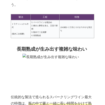
う。
製法
工程
特徴
1. ベースワインを瓶詰め
トラディショナル方
2. 糖分と酵母を加え、王冠で密
式
きめ細かく口当たりのまろやかな泡立
閉
ち
3. 瓶内で二次発酵
(瓶内二次発酵)
4. 長期熟成
長期熟成が生み出す複雑な味わい
伝統的な製法で造られるスパークリングワイン最大
の特徴は、
瓶の中で澱と一緒に長い時間をかけて熟