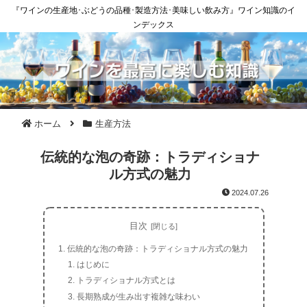
『ワインの生産地･ぶどうの品種･製造方法･美味しい飲み方』ワイン知識のイ
ンデックス
ホーム
生産方法
伝統的な泡の奇跡：トラディショナ
ル方式の魅力
2024.07.26
目次
伝統的な泡の奇跡：トラディショナル方式の魅力
はじめに
トラディショナル方式とは
長期熟成が生み出す複雑な味わい