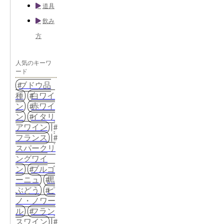
道具
飲み
方
人気のキーワ
ード
ブドウ品
種
白ワイ
ン
赤ワイ
ン
イタリ
アワイン
フランス
スパークリ
ングワイ
ン
ブルゴ
ーニュ
黒
ぶどう
ピ
ノ・ノワー
ル
フラン
スワイン