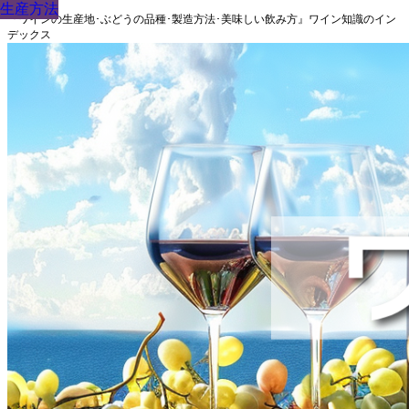
生産方法
生産方法
生産方法
生産方法
生産方法
生産方法
生産方法
生産方法
生産方法
『ワインの生産地･ぶどうの品種･製造方法･美味しい飲み方』ワイン知識のイン
デックス