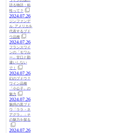
語る物語：粘
性って？
2024.07.26
ジンファンデ
ル: アメリカを
代表するブド
ウ品種
2024.07.26
フランスワイ
ンの「モワル
ー」甘口と勘
違いしない
で！
2024.07.26
幻のブドウ？
ワイン品種
「小公子」の
魅力
2024.07.26
魅惑の黒ブド
ウ「ララ・ネ
アグラ」：そ
の魅力を探る
2024.07.26