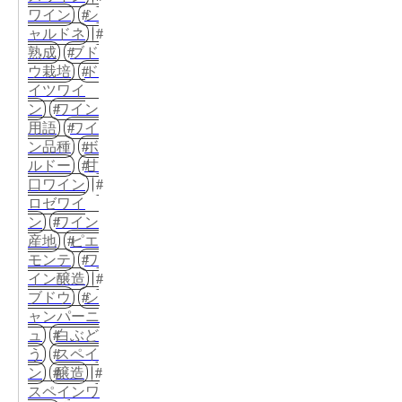
ワイン
シ
ャルドネ
熟成
ブド
ウ栽培
ド
イツワイ
ン
ワイン
用語
ワイ
ン品種
ボ
ルドー
甘
口ワイン
ロゼワイ
ン
ワイン
産地
ピエ
モンテ
ワ
イン醸造
ブドウ
シ
ャンパーニ
ュ
白ぶど
う
スペイ
ン
醸造
スペインワ