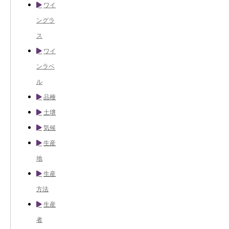
ワイ
ングラ
ス
ワイ
ンラベ
ル
品種
土壌
気候
生産
地
生産
方法
生産
者