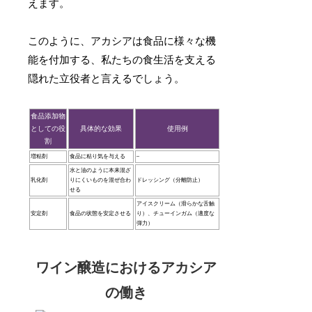
えます。
このように、アカシアは食品に様々な機
能を付加する、私たちの食生活を支える
隠れた立役者と言えるでしょう。
食品添加物
としての役
具体的な効果
使用例
割
増粘剤
食品に粘り気を与える
–
水と油のように本来混ざ
乳化剤
りにくいものを混ぜ合わ
ドレッシング（分離防止）
せる
アイスクリーム（滑らかな舌触
安定剤
食品の状態を安定させる
り）、チューインガム（適度な
弾力）
ワイン醸造におけるアカシア
の働き