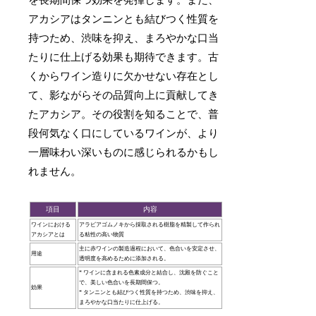
を長期間保つ効果を発揮します。また、
アカシアはタンニンとも結びつく性質を
持つため、渋味を抑え、まろやかな口当
たりに仕上げる効果も期待できます。古
くからワイン造りに欠かせない存在とし
て、影ながらその品質向上に貢献してき
たアカシア。その役割を知ることで、普
段何気なく口にしているワインが、より
一層味わい深いものに感じられるかもし
れません。
項目
内容
ワインにおける
アラビアゴムノキから採取される樹脂を精製して作られ
アカシアとは
る粘性の高い物質
主に赤ワインの製造過程において、色合いを安定させ、
用途
透明度を高めるために添加される。
* ワインに含まれる色素成分と結合し、沈殿を防ぐこと
で、美しい色合いを長期間保つ。
効果
* タンニンとも結びつく性質を持つため、渋味を抑え、
まろやかな口当たりに仕上げる。