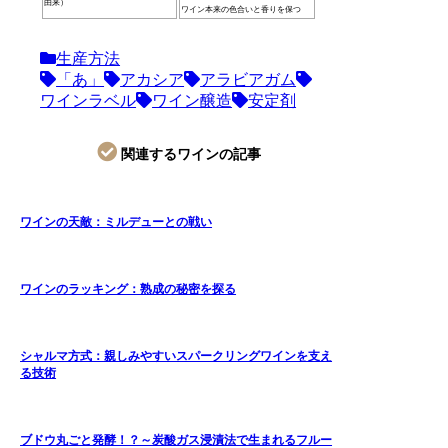
由来）
ワイン本来の色合いと香りを保つ
生産方法
「あ」
アカシア
アラビアガム
ワインラベル
ワイン醸造
安定剤
関連するワインの記事
ワインの天敵：ミルデューとの戦い
ワインのラッキング：熟成の秘密を探る
シャルマ方式：親しみやすいスパークリングワインを支え
る技術
ブドウ丸ごと発酵！？～炭酸ガス浸漬法で生まれるフルー