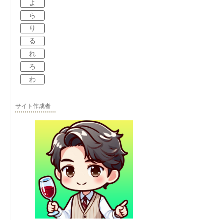
よ
ら
り
る
れ
ろ
わ
サイト作成者