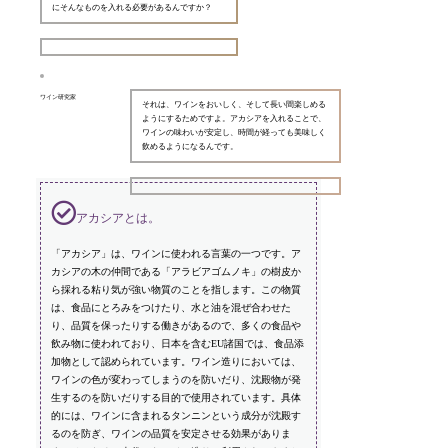
にそんなものを入れる必要があるんですか？
ワイン研究家
それは、ワインをおいしく、そして長い間楽しめる
ようにするためですよ。アカシアを入れることで、
ワインの味わいが安定し、時間が経っても美味しく
飲めるようになるんです。
アカシアとは。
「アカシア」は、ワインに使われる言葉の一つです。ア
カシアの木の仲間である「アラビアゴムノキ」の樹皮か
ら採れる粘り気が強い物質のことを指します。この物質
は、食品にとろみをつけたり、水と油を混ぜ合わせた
り、品質を保ったりする働きがあるので、多くの食品や
飲み物に使われており、日本を含むEU諸国では、食品添
加物として認められています。ワイン造りにおいては、
ワインの色が変わってしまうのを防いだり、沈殿物が発
生するのを防いだりする目的で使用されています。具体
的には、ワインに含まれるタンニンという成分が沈殿す
るのを防ぎ、ワインの品質を安定させる効果がありま