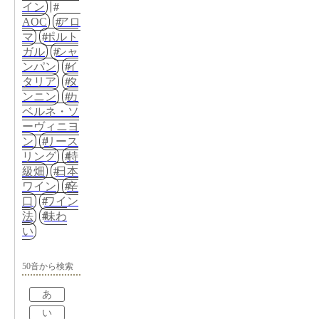
イン
AOC
アロ
マ
ポルト
ガル
シャ
ンパン
イ
タリア
タ
ンニン
カ
ベルネ・ソ
ーヴィニヨ
ン
リース
リング
特
級畑
日本
ワイン
辛
口
ワイン
法
味わ
い
50音から検索
あ
い