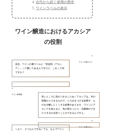
古代から続く使用の歴史
ワインラベルの表示
ワイン醸造におけるアカシア
の役割
ワインを知りたい
先生、ワインの裏ラベルに『安定剤（アカシ
ア）』って書いてあるんですけど、これって何
ですか？
ワイン研究家
良いところに気がつきましたね！アカシアは、木の
樹脂からできるもので、とろみをつける効果や、も
のを分離しにくくする効果があります。ワインにア
カシアを加えると、色が変わったり、沈殿物ができ
たりするのを防ぐことができるんですよ。
ワインを知りたい
へえー、そうなんですね！でも、なんでワイン