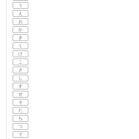
う
え
お
か
き
く
け
こ
さ
し
す
せ
そ
た
ち
つ
て