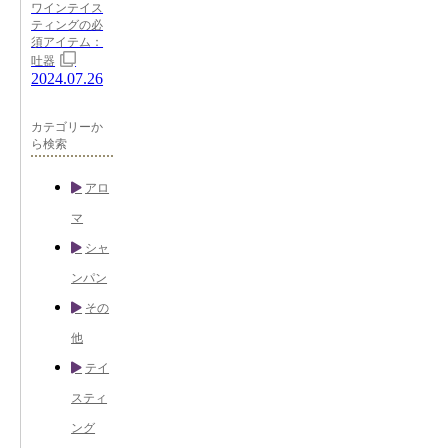
ワインテイス
ティングの必
須アイテム：
吐器
2024.07.26
カテゴリーか
ら検索
アロ
マ
シャ
ンパン
その
他
テイ
スティ
ング