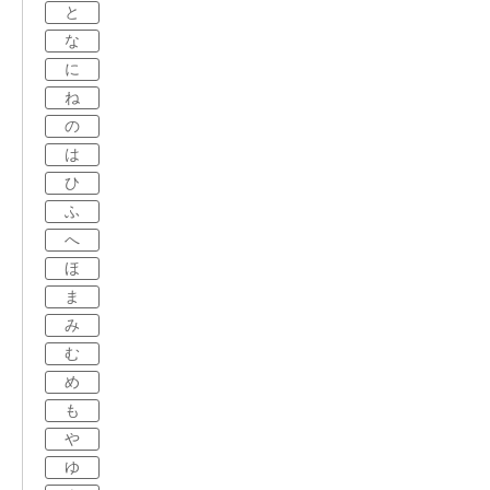
と
な
に
ね
の
は
ひ
ふ
へ
ほ
ま
み
む
め
も
や
ゆ