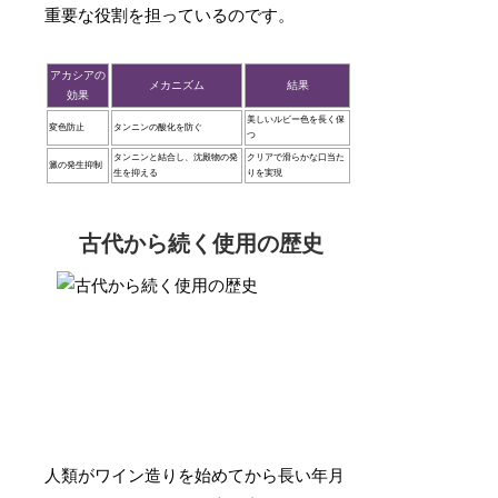
重要な役割を担っているのです。
アカシアの
メカニズム
結果
効果
美しいルビー色を長く保
変色防止
タンニンの酸化を防ぐ
つ
タンニンと結合し、沈殿物の発
クリアで滑らかな口当た
澱の発生抑制
生を抑える
りを実現
古代から続く使用の歴史
人類がワイン造りを始めてから長い年月