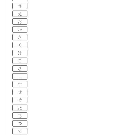
う
え
お
か
き
く
け
こ
さ
し
す
せ
そ
た
ち
つ
て