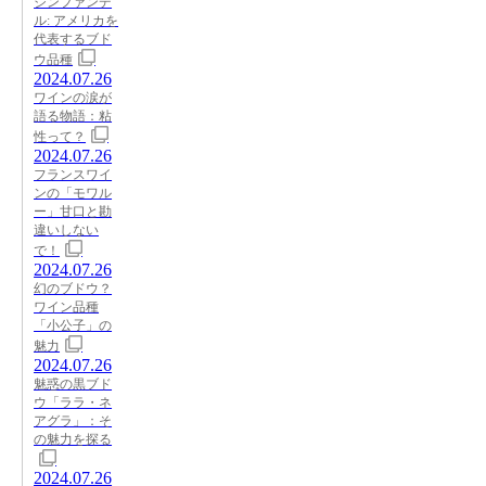
ジンファンデ
ル: アメリカを
代表するブド
ウ品種
2024.07.26
ワインの涙が
語る物語：粘
性って？
2024.07.26
フランスワイ
ンの「モワル
ー」甘口と勘
違いしない
で！
2024.07.26
幻のブドウ？
ワイン品種
「小公子」の
魅力
2024.07.26
魅惑の黒ブド
ウ「ララ・ネ
アグラ」：そ
の魅力を探る
2024.07.26