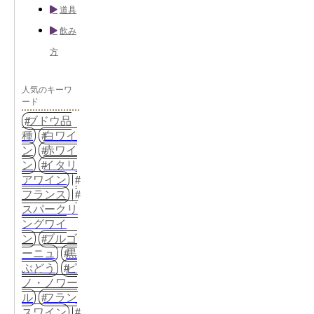
道具
飲み
方
人気のキーワ
ード
ブドウ品
種
白ワイ
ン
赤ワイ
ン
イタリ
アワイン
フランス
スパークリ
ングワイ
ン
ブルゴ
ーニュ
黒
ぶどう
ピ
ノ・ノワー
ル
フラン
スワイン