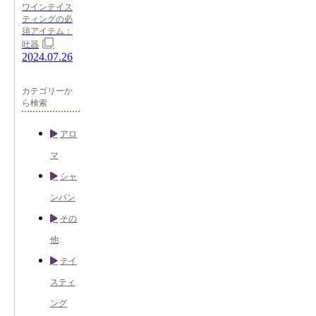
ワインテイス
ティングの必
須アイテム：
吐器
2024.07.26
カテゴリーか
ら検索
アロ
マ
シャ
ンパン
その
他
テイ
スティ
ング