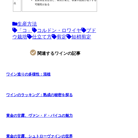
更新剪定を怠ると、樹勢が衰え、収量や品質が低下する
点
可能性がある
生産方法
「コ」
コルドン・ロワイヤ
ブド
ウ栽培
仕立て方
剪定
短梢剪定
関連するワインの記事
ワイン造りの多様性：混植
ワインのラッキング：熟成の秘密を探る
黄金の甘露、ヴァン・ド・パイユの魅力
黄金の甘露、シュトローヴァインの世界