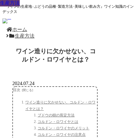
生産方法
生産方法
生産方法
生産方法
生産方法
生産方法
生産方法
生産方法
生産方法
『ワインの生産地･ぶどうの品種･製造方法･美味しい飲み方』ワイン知識のイン
デックス
ホーム
生産方法
ワイン造りに欠かせない、コ
ルドン・ロワイヤとは？
2024.07.24
目次
ワイン造りに欠かせない、コルドン・ロワ
イヤとは？
ブドウの樹の剪定方法
コルドン・ロワイヤとは
コルドン・ロワイヤのメリット
コルドン・ロワイヤの注意点