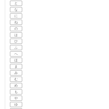
と
な
に
ね
の
は
ひ
ふ
へ
ほ
ま
み
む
め
も
や
ゆ