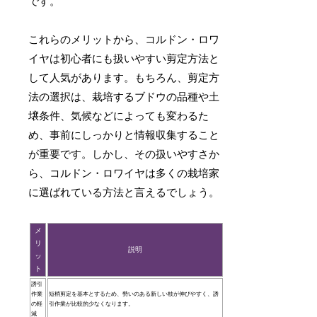
です。
これらのメリットから、コルドン・ロワ
イヤは初心者にも扱いやすい剪定方法と
して人気があります。もちろん、剪定方
法の選択は、栽培するブドウの品種や土
壌条件、気候などによっても変わるた
め、事前にしっかりと情報収集すること
が重要です。しかし、その扱いやすさか
ら、コルドン・ロワイヤは多くの栽培家
に選ばれている方法と言えるでしょう。
メ
リ
説明
ッ
ト
誘引
作業
短梢剪定を基本とするため、勢いのある新しい枝が伸びやすく、誘
の軽
引作業が比較的少なくなります。
減