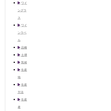
ワイ
ングラ
ス
ワイ
ンラベ
ル
品種
土壌
気候
生産
地
生産
方法
生産
者