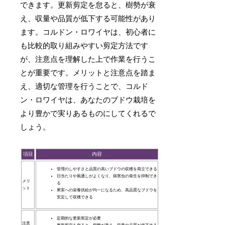
できます。更新剪定を怠ると、樹勢が衰
え、収量や品質が低下する可能性があり
ます。コルドン・ロワイヤは、初心者に
も比較的取り組みやすい剪定方法です
が、注意点を理解した上で作業を行うこ
とが重要です。メリットと注意点を踏ま
え、適切な管理を行うことで、コルド
ン・ロワイヤは、あなたのブドウ栽培を
より豊かで実りあるものにしてくれるで
しょう。
項目
内容
管理のしやすさと品質の高いブドウの収穫を両立できる
日当たりや風通しがよくなり、病害虫の発生を抑制でき
メリ
る
ット
果実への栄養供給が均一になるため、高品質なブドウを
安定して収穫できる
定期的な更新剪定が必要
注意