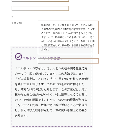
ワイン研究家
簡単に言うと、長い枝を短く切って、そこから新し
く伸びる枝を左右に２本だけ残す方法です。こうす
ることで、質の高いぶどうが収穫できるようになり
ます。ただ、毎年同じところを切っていると、そこ
がこぶのように膨らんでしまうので、数年ごとに切
り戻し剪定をして、樹の勢いを調整する必要がある
んです。
コルドン・ロワイヤとは。
「コルドン・ロワイヤ」は、ぶどうの枝を切る仕立て方
の一つで、広く使われています。この方法では、まず
「ギヨ式剪定法」という方法で、長く伸びた枝を2つの芽
を残して短く切ります。この短い枝を左右に伸ばした
り、片方だけに伸ばしたりします。この方法だと、短い
枝から丈夫な枝が伸びやすく、特に誘導しなくても育つ
ので、比較的簡単です。しかし、短い枝の根元が年々太
くなっていくため、数年ごとに幹に近いところで切り戻
し、長く伸びた枝を剪定して、木の勢いを整える必要が
あります。