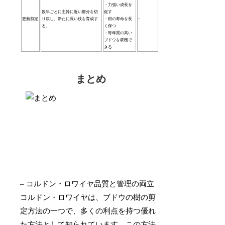
・力強い成長を
数年ごとに主幹に近い部分を切
促す
更新剪定
り戻し、新たに長い枝を育成す
・樹の寿命を長
–
る。
く保つ
・毎年質の高い
ブドウを収穫で
きる
まとめ
– コルドン・ロワイヤ品質と管理の両立
コルドン・ロワイヤは、ブドウの樹の剪
定方法の一つで、多くの利点を持つ優れ
た方法として知られています。この方法