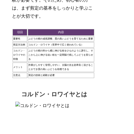
験が必要です。そのため、初心者の方
は、まず剪定の基本をしっかりと学ぶこ
とが大切です。
項目
内容
重要性
ぶどうの樹の成長調整、質の高いぶどうを育てるために重要
剪定方法例
コルドン・ロワイヤ（世界中で広く使われている）
コルドン・
ぶどうの樹の幹から横に伸びる枝をひものように誘引し、そ
ロワイヤの
こから上に伸びる短い枝を一定間隔で残してぶどうを実らせ
特徴
る
作業がしやすく管理しやすい、太陽の光を効率良く浴びるこ
メリット
とができ質の高いぶどうを収穫できる
注意点
剪定の技術と経験が必要
コルドン・ロワイヤとは