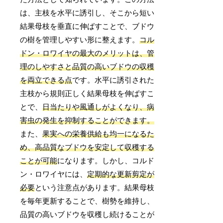
は、主枝を水平に誘引し、そこから短い
結果母枝を垂直に伸ばすことで、ブドウ
の樹を管理しやすい形に整えます。
コル
ドン・ロワイヤの最大のメリットは、管
理のしやすさと品質の高いブドウの収穫
を両立できる点
です。水平に誘引された
主枝から規則正しく結果母枝を伸ばすこ
とで、
日当たりや風通しがよくなり、病
害虫の発生を抑制することができます。
また、
果実への栄養供給も均一になるた
め、高品質なブドウを安定して収穫する
ことが可能
になります。しかし、コルド
ン・ロワイヤには、
定期的な更新剪定が
必要
という注意点があります。結果母枝
を毎年更新することで、樹勢を維持し、
品質の高いブドウを収穫し続けることが