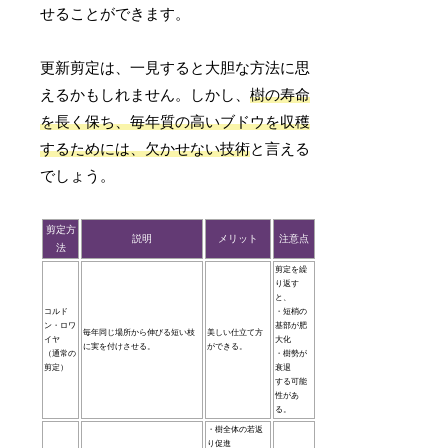
せることができます。
更新剪定は、一見すると大胆な方法に思
えるかもしれません。しかし、
樹の寿命
を長く保ち、毎年質の高いブドウを収穫
するためには、欠かせない技術
と言える
でしょう。
剪定方
説明
メリット
注意点
法
剪定を繰
り返す
と、
コルド
・短梢の
ン・ロワ
基部が肥
毎年同じ場所から伸びる短い枝
美しい仕立て方
イヤ
大化
に実を付けさせる。
ができる。
（通常の
・樹勢が
剪定）
衰退
する可能
性があ
る。
・樹全体の若返
り促進