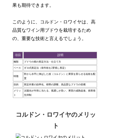
果も期待できます。
このように、コルドン・ロワイヤは、高
品質なワイン用ブドウを栽培するため
の、重要な技術と言えるでしょう。
項目
説明
種類
ブドウの樹の剪定方法・仕立て方
ベース
ギヨ式剪定法（前年枝を2芽残し剪定）
幹から水平に伸ばした枝（コルドン）に果実を実らせる短枝を配
特徴
置
目的
剪定作業の効率化、樹勢の調整、高品質なブドウの収穫
メリッ
太陽光が均等に当たる、風通しが良い、果実の成熟促進、病害発
ト
生抑制
コルドン・ロワイヤのメリッ
ト