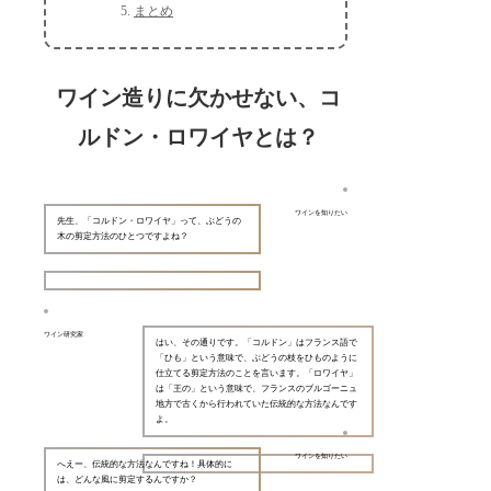
まとめ
ワイン造りに欠かせない、コ
ルドン・ロワイヤとは？
ワインを知りたい
先生、「コルドン・ロワイヤ」って、ぶどうの
木の剪定方法のひとつですよね？
ワイン研究家
はい、その通りです。「コルドン」はフランス語で
「ひも」という意味で、ぶどうの枝をひものように
仕立てる剪定方法のことを言います。「ロワイヤ」
は「王の」という意味で、フランスのブルゴーニュ
地方で古くから行われていた伝統的な方法なんです
よ。
ワインを知りたい
へえー、伝統的な方法なんですね！具体的に
は、どんな風に剪定するんですか？