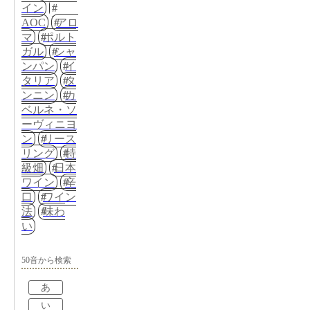
イン
AOC
アロ
マ
ポルト
ガル
シャ
ンパン
イ
タリア
タ
ンニン
カ
ベルネ・ソ
ーヴィニヨ
ン
リース
リング
特
級畑
日本
ワイン
辛
口
ワイン
法
味わ
い
50音から検索
あ
い