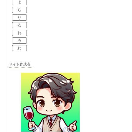
よ
ら
り
る
れ
ろ
わ
サイト作成者