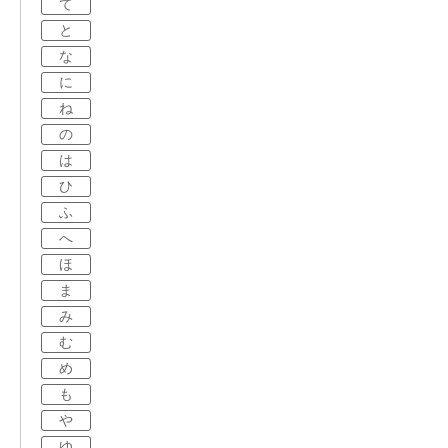
て
と
な
に
ね
の
は
ひ
ふ
へ
ほ
ま
み
む
め
も
や
ゆ