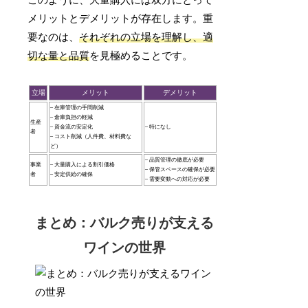
メリットとデメリットが存在します。重
要なのは、
それぞれの立場を理解し、適
切な量と品質
を見極めることです。
立場
メリット
デメリット
– 在庫管理の手間削減
– 倉庫負担の軽減
生産
– 資金流の安定化
– 特になし
者
– コスト削減（人件費、材料費な
ど）
– 品質管理の徹底が必要
事業
– 大量購入による割引価格
– 保管スペースの確保が必要
者
– 安定供給の確保
– 需要変動への対応が必要
まとめ：バルク売りが支える
ワインの世界