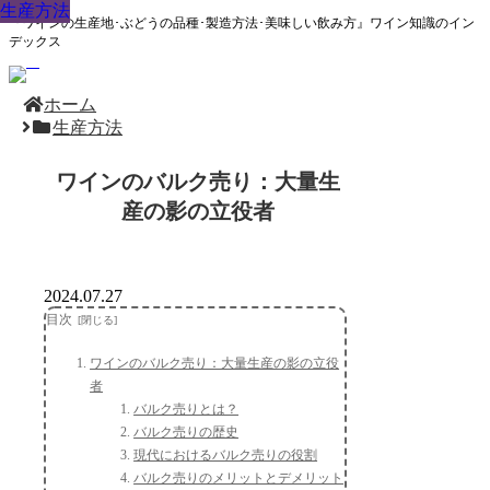
生産方法
生産方法
生産方法
生産方法
生産方法
生産方法
生産方法
生産方法
生産方法
『ワインの生産地･ぶどうの品種･製造方法･美味しい飲み方』ワイン知識のイン
デックス
ホーム
生産方法
ワインのバルク売り：大量生
産の影の立役者
2024.07.27
目次
ワインのバルク売り：大量生産の影の立役
者
バルク売りとは？
バルク売りの歴史
現代におけるバルク売りの役割
バルク売りのメリットとデメリット