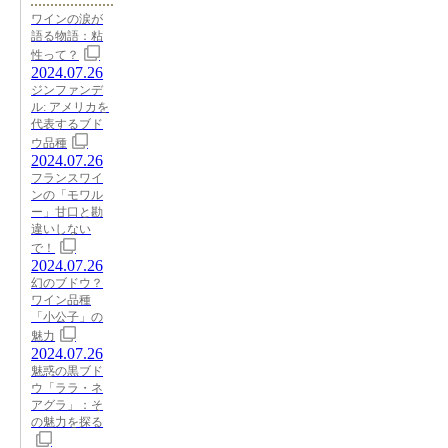
ワインの涙が
語る物語：粘
性って？
2024.07.26
ジンファンデ
ル: アメリカを
代表するブド
ウ品種
2024.07.26
フランスワイ
ンの「モワル
ー」甘口と勘
違いしない
で！
2024.07.26
幻のブドウ？
ワイン品種
「小公子」の
魅力
2024.07.26
魅惑の黒ブド
ウ「ララ・ネ
アグラ」：そ
の魅力を探る