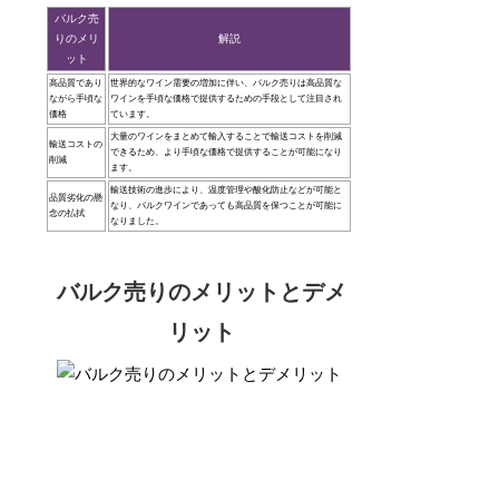
バルク売
りのメリ
解説
ット
高品質であり
世界的なワイン需要の増加に伴い、バルク売りは高品質な
ながら手頃な
ワインを手頃な価格で提供するための手段として注目され
価格
ています。
大量のワインをまとめて輸入することで輸送コストを削減
輸送コストの
できるため、より手頃な価格で提供することが可能になり
削減
ます。
輸送技術の進歩により、温度管理や酸化防止などが可能と
品質劣化の懸
なり、バルクワインであっても高品質を保つことが可能に
念の払拭
なりました。
バルク売りのメリットとデメ
リット