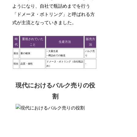
ようになり、自社で瓶詰めまでを行う
「ドメーヌ・ボトリング」と呼ばれる方
式が主流となっていきました。
時
重視されていた
販売方
生産方法
代
こと
法
– 大量生産
バルク売
過去
量の確保
– 樽詰めでの輸送
り
ドメーヌ・ボトリング（自社瓶詰
現在
品質・個性
–
め）
現代におけるバルク売りの役
割