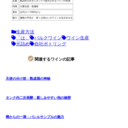
定義
瓶詰めされずにタンクで販売されるワインの原酒
特徴
大量生産、低価格
歴史
古代ローマ時代から
魅力
価格の手頃さ、様々な味わいのワインを生み出せる
生産方法
「は」
バルクワイン
ワイン生産
元詰め
自社ボトリング
関連するワインの記事
天使の分け前：熟成酒の神秘
タンク内二次発酵：親しみやすい泡の秘密
樽からの一滴：バレルサンプルの魅力