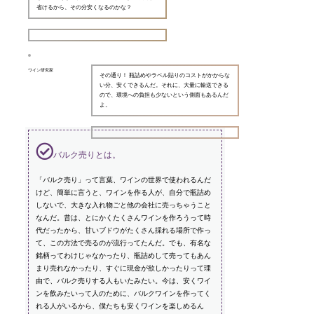
省けるから、その分安くなるのかな？
ワイン研究家
その通り！ 瓶詰めやラベル貼りのコストがかからな
い分、安くできるんだ。それに、大量に輸送できる
ので、環境への負担も少ないという側面もあるんだ
よ。
バルク売りとは。
「バルク売り」って言葉、ワインの世界で使われるんだ
けど、簡単に言うと、ワインを作る人が、自分で瓶詰め
しないで、大きな入れ物ごと他の会社に売っちゃうこと
なんだ。昔は、とにかくたくさんワインを作ろうって時
代だったから、甘いブドウがたくさん採れる場所で作っ
て、この方法で売るのが流行ってたんだ。でも、有名な
銘柄ってわけじゃなかったり、瓶詰めして売ってもあん
まり売れなかったり、すぐに現金が欲しかったりって理
由で、バルク売りする人もいたみたい。今は、安くワイ
ンを飲みたいって人のために、バルクワインを作ってく
れる人がいるから、僕たちも安くワインを楽しめるん