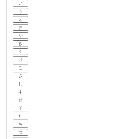
い
う
え
お
か
き
く
け
こ
さ
し
す
せ
そ
た
ち
つ