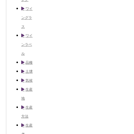
ワイ
ングラ
ス
ワイ
ンラベ
ル
品種
土壌
気候
生産
地
生産
方法
生産