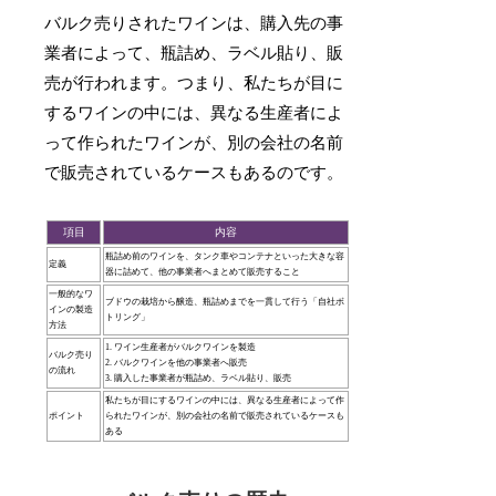
バルク売りされたワインは、購入先の事
業者によって、瓶詰め、ラベル貼り、販
売が行われます。つまり、私たちが目に
するワインの中には、異なる生産者によ
って作られたワインが、別の会社の名前
で販売されているケースもあるのです。
項目
内容
瓶詰め前のワインを、タンク車やコンテナといった大きな容
定義
器に詰めて、他の事業者へまとめて販売すること
一般的なワ
ブドウの栽培から醸造、瓶詰めまでを一貫して行う「自社ボ
インの製造
トリング」
方法
1. ワイン生産者がバルクワインを製造
バルク売り
2. バルクワインを他の事業者へ販売
の流れ
3. 購入した事業者が瓶詰め、ラベル貼り、販売
私たちが目にするワインの中には、異なる生産者によって作
ポイント
られたワインが、別の会社の名前で販売されているケースも
ある