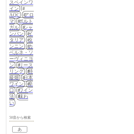
スペインワ
イン
AOC
アロ
マ
ポルト
ガル
シャ
ンパン
イ
タリア
タ
ンニン
カ
ベルネ・ソ
ーヴィニヨ
ン
リース
リング
特
級畑
日本
ワイン
辛
口
ワイン
法
味わ
い
50音から検索
あ