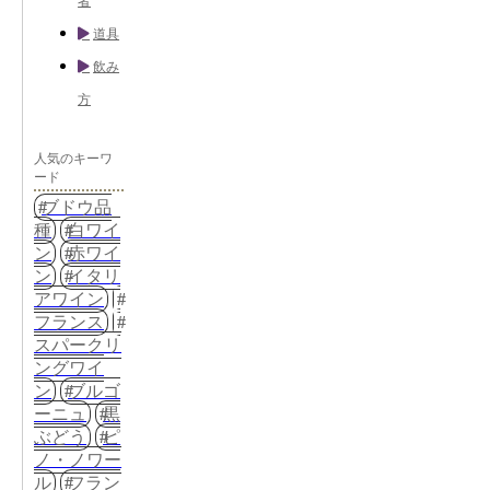
者
道具
飲み
方
人気のキーワ
ード
ブドウ品
種
白ワイ
ン
赤ワイ
ン
イタリ
アワイン
フランス
スパークリ
ングワイ
ン
ブルゴ
ーニュ
黒
ぶどう
ピ
ノ・ノワー
ル
フラン