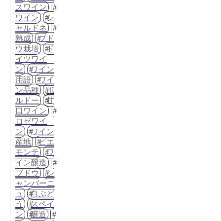
スワイン
ワイン
シ
ャルドネ
熟成
ブド
ウ栽培
ド
イツワイ
ン
ワイン
用語
ワイ
ン品種
ボ
ルドー
甘
口ワイン
ロゼワイ
ン
ワイン
産地
ピエ
モンテ
ワ
イン醸造
ブドウ
シ
ャンパーニ
ュ
白ぶど
う
スペイ
ン
醸造