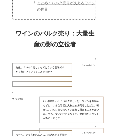
まとめ：バルク売りが支えるワイン
の世界
ワインのバルク売り：大量生
産の影の立役者
ワインを知りたい
先生、「バルク売り」ってどういう意味です
か？安いワインってことですか？
ワイン研究家
いい質問だね！「バルク売り」は、ワインを瓶詰め
せずに、大きな容器に入れたまま売ることだよ。確
かに、バルク売りのワインは安く買えることが多い
ね。でも、安いだけじゃなくて、他に何かメリット
があると思う？
ワインを知りたい
うーん、そう言われると…、瓶詰めする手間が