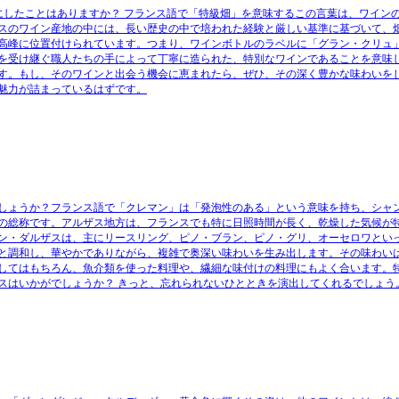
にしたことはありますか？ フランス語で「特級畑」を意味するこの言葉は、ワイン
スのワイン産地の中には、長い歴史の中で培われた経験と厳しい基準に基づいて、
高峰に位置付けられています。つまり、ワインボトルのラベルに「グラン・クリュ
を受け継ぐ職人たちの手によって丁寧に造られた、特別なワインであることを意味
す。もし、そのワインと出会う機会に恵まれたら、ぜひ、その深く豊かな味わいを
魅力が詰まっているはずです。
しょうか？フランス語で「クレマン」は「発泡性のある」という意味を持ち、シャ
の総称です。アルザス地方は、フランスでも特に日照時間が長く、乾燥した気候が
ン・ダルザスは、主にリースリング、ピノ・ブラン、ピノ・グリ、オーセロワとい
と調和し、華やかでありながら、複雑で奥深い味わいを生み出します。その味わい
してはもちろん、魚介類を使った料理や、繊細な味付けの料理にもよく合います。
スはいかがでしょうか？ きっと、忘れられないひとときを演出してくれるでしょう