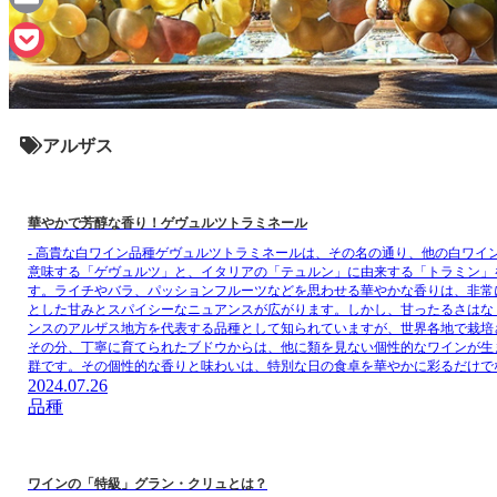
Email
Pocket
アルザス
華やかで芳醇な香り！ゲヴュルツトラミネール
- 高貴な白ワイン品種ゲヴュルツトラミネールは、その名の通り、他の白ワイ
意味する「ゲヴュルツ」と、イタリアの「テュルン」に由来する「トラミン」
す。ライチやバラ、パッションフルーツなどを思わせる華やかな香りは、非常
とした甘みとスパイシーなニュアンスが広がります。しかし、甘ったるさはな
ンスのアルザス地方を代表する品種として知られていますが、世界各地で栽培
その分、丁寧に育てられたブドウからは、他に類を見ない個性的なワインが生
群です。その個性的な香りと味わいは、特別な日の食卓を華やかに彩るだけで
2024.07.26
品種
ワインの「特級」グラン・クリュとは？