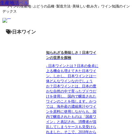
生産地
生産地
生産地
品種
品種
生産地
生産地
品種
生産地
生産地
品種
品種
品種
生産地
生産地
品種
ワインラベル
生産方法
生産地
品種
品種
生産地
品種
生産地
『ワインの生産地･ぶどうの品種･製造方法･美味しい飲み方』ワイン知識のイン
デックス
日本ワイン
知られざる美味しさ！日本ワイ
ンの世界を探検
- 日本ワインとは？日本の食卓に
上る機会も増えてきた日本ワイ
ン。しかし、日本ワインとは一
体どんなワインなのでしょう
か？日本ワインとは、日本の豊
かな自然の中で育ったブドウだ
けを使用し、国内で醸造された
ワインのことを指します。かつ
ては、海外産の濃縮果汁やワイ
ンを原料に使用しながらも、国
内で醸造されたものは「国産ワ
イン」と表記され、消費者が混
乱してしまうケースも見受けら
れました。そこで、2018年から