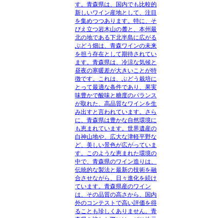
す。青森県は、国内でも比較的
新しいワイン産地として、注目
を集めつつあります。特に、そ
びえ立つ岩木山の麓と、本州最
北の地である下北半島に広がる
ぶどう畑は、青森ワインの未来
を担う存在として期待されてい
ます。青森県は、冷涼な気候と
昼夜の寒暖差が大きいことが特
徴です。これは、ぶどう栽培に
とって最適な条件であり、果実
味豊かで酸味と糖度のバランス
が取れた、高品質なワインを生
み出すと言われています。さら
に、青森県は豊かな自然環境に
も恵まれています。世界遺産の
白神山地や、広大な津軽平野な
ど、美しい景色が広がっていま
す。このような恵まれた環境の
中で、青森県のワイン造りは、
伝統的な製法と最新の技術を融
合させながら、日々進化を続け
ています。青森県産のワイン
は、その品質の高さから、国内
外のコンテストで高い評価を得
ることも珍しくありません。青