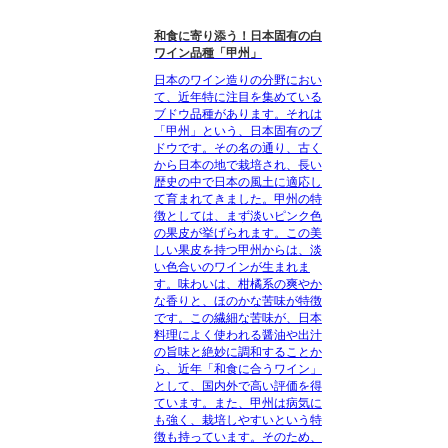
和食に寄り添う！日本固有の白
ワイン品種「甲州」
日本のワイン造りの分野におい
て、近年特に注目を集めている
ブドウ品種があります。それは
「甲州」という、日本固有のブ
ドウです。その名の通り、古く
から日本の地で栽培され、長い
歴史の中で日本の風土に適応し
て育まれてきました。甲州の特
徴としては、まず淡いピンク色
の果皮が挙げられます。この美
しい果皮を持つ甲州からは、淡
い色合いのワインが生まれま
す。味わいは、柑橘系の爽やか
な香りと、ほのかな苦味が特徴
です。この繊細な苦味が、日本
料理によく使われる醤油や出汁
の旨味と絶妙に調和することか
ら、近年「和食に合うワイン」
として、国内外で高い評価を得
ています。また、甲州は病気に
も強く、栽培しやすいという特
徴も持っています。そのため、