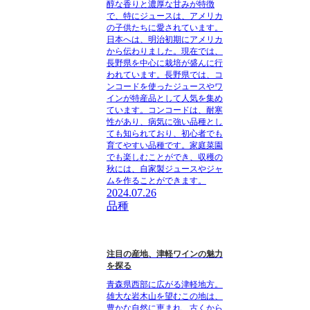
醇な香りと濃厚な甘みが特徴
で、特にジュースは、アメリカ
の子供たちに愛されています。
日本へは、明治初期にアメリカ
から伝わりました。現在では、
長野県を中心に栽培が盛んに行
われています。長野県では、コ
ンコードを使ったジュースやワ
インが特産品として人気を集め
ています。コンコードは、耐寒
性があり、病気に強い品種とし
ても知られており、初心者でも
育てやすい品種です。家庭菜園
でも楽しむことができ、収穫の
秋には、自家製ジュースやジャ
ムを作ることができます。
2024.07.26
品種
注目の産地、津軽ワインの魅力
を探る
青森県西部に広がる津軽地方。
雄大な岩木山を望むこの地は、
豊かな自然に恵まれ、古くから