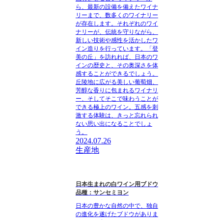
ら、最新の設備を備えたワイナ
リーまで、数多くのワイナリー
が存在します。それぞれのワイ
ナリーが、伝統を守りながら、
新しい技術や感性を活かしたワ
イン造りを行っています。「登
美の丘」を訪れれば、日本のワ
インの歴史と、その奥深さを体
感することができるでしょう。
丘陵地に広がる美しい葡萄畑、
芳醇な香りに包まれるワイナリ
ー、そしてそこで味わうことが
できる極上のワイン。五感を刺
激する体験は、きっと忘れられ
ない思い出になることでしょ
う。
2024.07.26
生産地
日本生まれの白ワイン用ブドウ
品種：サンセミヨン
日本の豊かな自然の中で、独自
の進化を遂げたブドウがありま