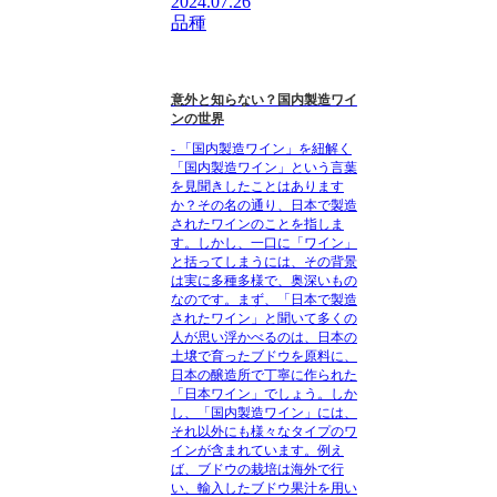
2024.07.26
品種
意外と知らない？国内製造ワイ
ンの世界
- 「国内製造ワイン」を紐解く
「国内製造ワイン」という言葉
を見聞きしたことはあります
か？その名の通り、日本で製造
されたワインのことを指しま
す。しかし、一口に「ワイン」
と括ってしまうには、その背景
は実に多種多様で、奥深いもの
なのです。まず、「日本で製造
されたワイン」と聞いて多くの
人が思い浮かべるのは、日本の
土壌で育ったブドウを原料に、
日本の醸造所で丁寧に作られた
「日本ワイン」でしょう。しか
し、「国内製造ワイン」には、
それ以外にも様々なタイプのワ
インが含まれています。例え
ば、ブドウの栽培は海外で行
い、輸入したブドウ果汁を用い