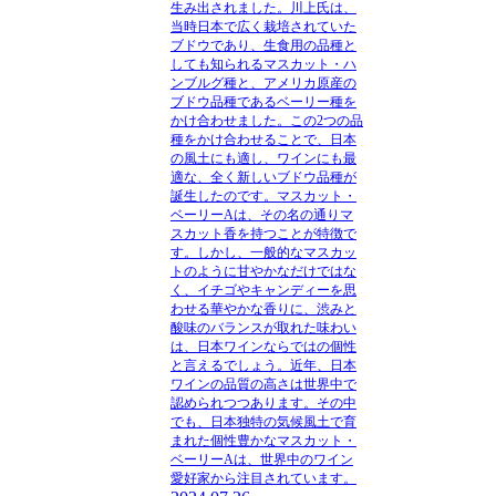
生み出されました。川上氏は、
当時日本で広く栽培されていた
ブドウであり、生食用の品種と
しても知られるマスカット・ハ
ンブルグ種と、アメリカ原産の
ブドウ品種であるベーリー種を
かけ合わせました。この2つの品
種をかけ合わせることで、日本
の風土にも適し、ワインにも最
適な、全く新しいブドウ品種が
誕生したのです。マスカット・
ベーリーAは、その名の通りマ
スカット香を持つことが特徴で
す。しかし、一般的なマスカッ
トのように甘やかなだけではな
く、イチゴやキャンディーを思
わせる華やかな香りに、渋みと
酸味のバランスが取れた味わい
は、日本ワインならではの個性
と言えるでしょう。近年、日本
ワインの品質の高さは世界中で
認められつつあります。その中
でも、日本独特の気候風土で育
まれた個性豊かなマスカット・
ベーリーAは、世界中のワイン
愛好家から注目されています。