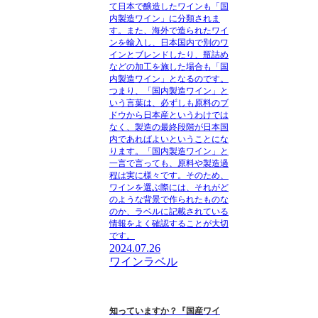
て日本で醸造したワインも「国
内製造ワイン」に分類されま
す。また、海外で造られたワイ
ンを輸入し、日本国内で別のワ
インとブレンドしたり、瓶詰め
などの加工を施した場合も「国
内製造ワイン」となるのです。
つまり、「国内製造ワイン」と
いう言葉は、必ずしも原料のブ
ドウから日本産というわけでは
なく、製造の最終段階が日本国
内であればよいということにな
ります。「国内製造ワイン」と
一言で言っても、原料や製造過
程は実に様々です。そのため、
ワインを選ぶ際には、それがど
のような背景で作られたものな
のか、ラベルに記載されている
情報をよく確認することが大切
です。
2024.07.26
ワインラベル
知っていますか？『国産ワイ