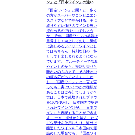
ン』と『日本ワイン』の違い
『国産ワイン』と聞くと、多く
の方がスーパーやコンビニエン
スストアなどで見かける、手に
取りやすい価格のワインを思い
浮かべるのではないでしょう
か。 近年、国産ワインの品質は
目覚ましく向上しており、気軽
に楽しめるデイリーワインとし
てはもちろん、特別な日の一杯
としても楽しまれるようになっ
ています。 フルーティーで飲み
やすいものから、複雑な香りと
味わいのものまで、その味わい
の幅も広がっています。しか
し、『国産ワイン』と一言で言
っても、実はいくつかの種類が
あることはご存知でしょうか？
実は、日本で栽培されたブドウ
を100%使用し、日本国内で醸造
されたワインだけが、『日本ワ
イン』と表記することができま
す。 一方、海外から輸入したブ
ドウ果汁を使用したり、海外で
醸造したワインを日本国内で瓶
詰めした場合でも、『国産ワイ