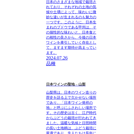
日本のさまざまな地域で栽培さ
れており、それぞれの土地の気
候や土壌によって、味わいに微
妙な違いが生まれるのも魅力の
一つです。このように、日本生
まれのブドウである甲州は、そ
の個性的な味わいと、日本食と
の相性の良さから、今後の日本
ワインを牽引していく存在とし
て、ますます期待が高まってい
ます。
2024.07.26
品種
日本ワインの聖地 – 山梨
山梨県は、日本のワイン造りの
歴史を語る上で欠かせない場所
であり、「日本ワイン発祥の
地」と呼ぶにふさわしい場所で
す。その歴史は古く、江戸時代
からぶどうの栽培が行われてき
ました。温暖な気候と日照時間
の長い土地柄は、ぶどう栽培に
最適であり、先人たちは長年に