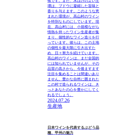
候です。また、水はけのよい土
壌は、ブドウに凝縮した旨味と
香りを与えます。このような恵
まれた環境が、高山村のワイン
を特別なものにしています。現
在、高山村には、小規模ながら
情熱を持ったワイン生産者が集
まり、個性的なワイン造りを行
っています。彼らは、この土地
の個性を最大限に引き出すた
め、日々努力を続けています。
高山村のワインは、まだ全国的
には知られていませんが、その
品質の高さから、今後ますます
注目を集めることは間違いあり
ません。豊かな自然に囲まれた
この村で造られるワインは、き
っとあなたの心を豊かにしてく
れるでしょう。
2024.07.26
生産地
日本ワインを代表するぶどう品
種、甲州の魅力