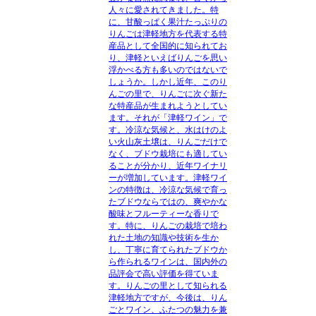
人々に愛されてきました。特
に、甘酸っぱく果汁たっぷりの
りんごは津軽地方を代表する特
産品として全国的に知られてお
り、津軽といえばりんごを思い
浮かべる方も多いのではないで
しょうか。しかし近年、このり
んごの里で、りんごに次ぐ新た
な特産品が生まれようとしてい
ます。それが「津軽ワイン」で
す。冷涼な気候と、水はけのよ
い火山灰土壌は、りんごだけで
なく、ブドウ栽培にも適してい
ることが分かり、近年ワイナリ
ーが増加しています。津軽ワイ
ンの特徴は、冷涼な気候で育っ
たブドウならではの、爽やかな
酸味とフルーティーな香りで
す。特に、りんごの栽培で培わ
れた土地の知識や技術を生か
し、丁寧に育てられたブドウか
ら作られるワインは、国内外の
品評会で高い評価を得ていま
す。りんごの里として知られる
津軽地方ですが、今後は、りん
ごとワイン、ふたつの魅力を兼