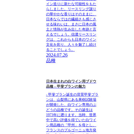
イン造りに新たな可能性をもた
らしました。リースリング譲り
の華やかな香りはそのままに、
日本ならではの繊細さも感じさ
せる味わいは、まさに日本の風
土と情熱が生み出した奇跡と言
えるでしょう。信濃リースリン
グは、これからも日本のワイン
文化を彩り、人々を魅了し続け
ることでしょう。
2024.07.26
品種
日本生まれの白ワイン用ブドウ
品種 – 甲斐ブランの魅力
- 甲斐ブラン誕生の背景甲斐ブラ
ンは、山梨県にある果樹試験場
が開発した、白ワイン専用のぶ
どうの品種です。その誕生は
1973年に遡ります。当時、世界
中で高い評価を得ていた白ワイ
ン用品種の「甲州」を母とし、
フランスのブルゴーニュ地方発