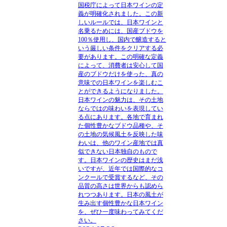
国税庁によって日本ワインの定
義が明確化されました。この新
しいルールでは、日本ワインと
名乗るためには、国産ブドウを
100％使用し、国内で醸造すると
いう厳しい条件をクリアする必
要があります。この明確な定義
によって、消費者は安心して国
産のブドウだけを使った、真の
意味での日本ワインを楽しむこ
とができるようになりました。
日本ワインの魅力は、その土地
ならではの味わいを表現してい
る点にあります。各地で育まれ
た個性豊かなブドウ品種や、そ
の土地の気候風土を反映した味
わいは、他のワイン産地では真
似できない日本独自のもので
す。日本ワインの歴史はまだ浅
いですが、近年では国際的なコ
ンクールで受賞するなど、その
品質の高さは世界からも認めら
れつつあります。日本の風土が
生み出す個性豊かな日本ワイン
を、ぜひ一度味わってみてくだ
さい。