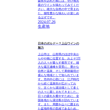
森県を訪れた際には、ぜひ地元
産のワインを味わってみてくだ
さい。雄大な自然の中で育まれ
た、個性豊かな味わいが楽しめ
るはずです。
2024.07.26
生産地
日本のボルドー？上山ワインの
魅力
上山市は、山形県のほぼ中央か
らやや南に位置する、およそ3万
人の人々が暮らす都市です。雄
大な蔵王連峰を背景に、豊かな
自然と温泉、そして果樹栽培が
盛んな地域として知られていま
す。市内中心部には、江戸時代
から続く温泉街が広がってお
り、古くから湯治場として多く
の人々に親しまれてきました。
日々の疲れを癒やすために、全
国各地から湯治客が訪れていま
す。また、周囲を山々に囲まれ
た盆地特有の気候であるため、