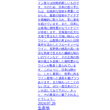
イン造りは比較的新しいもので
す。そのため、日本の造り手た
ちは、伝統的な技術を尊重しな
がらも、最新の技術やアイデア
を積極的に取り入れ、常に進化
を続けています。また、日本に
は各地に個性豊かなワイナリー
が存在します。北海道の広大な
大地で育まれた力強い味わいの
ワイン、山梨県の恵まれた日照
条件を活かしたフルーティーな
ワイン、長野県の標高の高い冷
涼な気候で生まれた繊細な味わ
いのワインなど、その土地の気
候や風土を反映した個性豊かな
ワインが数多く造られていま
す。このように、日本は静か
に、しかし着実に、世界に誇る
ワイン産地へと成長を遂げつつ
あります。まだ味わったことの
ない方は、ぜひ一度日本のワイ
ンを試してみて下さい。きっ
と、その奥深さに魅了されるこ
とでしょう。
2024.07.26
生産地