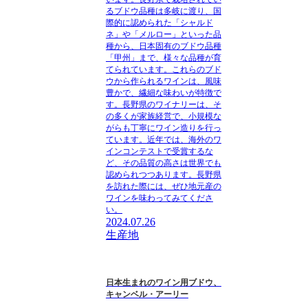
るブドウ品種は多岐に渡り、国
際的に認められた「シャルド
ネ」や「メルロー」といった品
種から、日本固有のブドウ品種
「甲州」まで、様々な品種が育
てられています。これらのブド
ウから作られるワインは、風味
豊かで、繊細な味わいが特徴で
す。長野県のワイナリーは、そ
の多くが家族経営で、小規模な
がらも丁寧にワイン造りを行っ
ています。近年では、海外のワ
インコンテストで受賞するな
ど、その品質の高さは世界でも
認められつつあります。長野県
を訪れた際には、ぜひ地元産の
ワインを味わってみてくださ
い。
2024.07.26
生産地
日本生まれのワイン用ブドウ、
キャンベル・アーリー