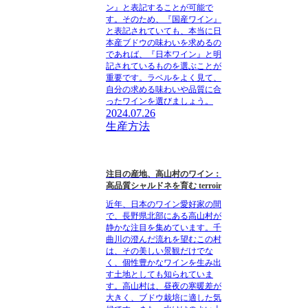
ン』と表記することが可能で
す。そのため、『国産ワイン』
と表記されていても、本当に日
本産ブドウの味わいを求めるの
であれば、『日本ワイン』と明
記されているものを選ぶことが
重要です。ラベルをよく見て、
自分の求める味わいや品質に合
ったワインを選びましょう。
2024.07.26
生産方法
注目の産地、高山村のワイン：
高品質シャルドネを育む terroir
近年、日本のワイン愛好家の間
で、長野県北部にある高山村が
静かな注目を集めています。千
曲川の澄んだ流れを望むこの村
は、その美しい景観だけでな
く、個性豊かなワインを生み出
す土地としても知られていま
す。高山村は、昼夜の寒暖差が
大きく、ブドウ栽培に適した気