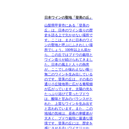
日本ワインの聖地「登美の丘」
山梨県甲斐市にある「登美の
丘」は、日本のワイン造りの歴
史を語る上で欠かせない場所で
す。ここは、まさに日本のワイ
ンの聖地と呼ぶにふさわしい場
所でしょう。100年以上も前か
ら、この丘ではブドウの栽培と
ワイン造りが続けられてきまし
た。日本の風土と人々の熱意
が、ここでしか味わえない唯一
無二のワインを生み出している
のです。登美の丘は、その名の
通り小丘陵地帯に広がる葡萄畑
が広がっています。太陽の光を
たっぷり浴びて育ったブドウ
は、酸味と甘みのバランスがと
れた、上質なワインを生み出す
と言われています。また、この
地域の気候は、昼夜の寒暖差が
大きく、ブドウ栽培に最適な環
境です。登美の丘には、歴史を
感じさせる古いワイナリーか