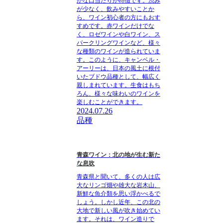
かな口当たりが特徴です。渋み
が少なく、飲みやすいことか
ら、ワイン初心者の方にもおす
すめです。赤ワインだけでな
く、ロゼワインや白ワイン、ス
パークリングワインなど、様々
な種類のワインが造られていま
す。このように、キャンベル・
アーリーは、日本の風土に根付
いたブドウ品種として、幅広く
親しまれています。生食はもち
ろん、様々な味わいのワインを
楽しむことができます。
2024.07.26
品種
青森ワイン：北の地が生む新た
な息吹
青森県と聞いて、多くの人は広
大なリンゴ畑や雄大な岩木山、
新鮮な魚介類を思い浮かべるで
しょう。しかし近年、この北の
大地で新しい風が吹き始めてい
ます。それは、ワイン造りで