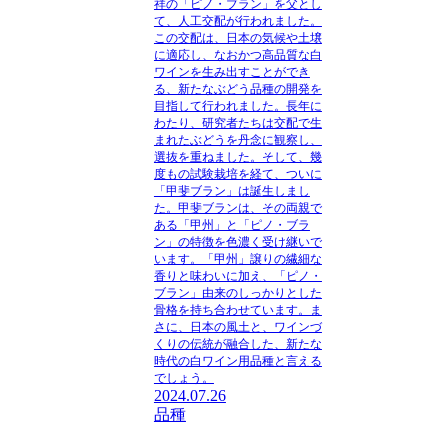
祥の「ピノ・ブラン」を父とし
て、人工交配が行われました。
この交配は、日本の気候や土壌
に適応し、なおかつ高品質な白
ワインを生み出すことができ
る、新たなぶどう品種の開発を
目指して行われました。長年に
わたり、研究者たちは交配で生
まれたぶどうを丹念に観察し、
選抜を重ねました。そして、幾
度もの試験栽培を経て、ついに
「甲斐ブラン」は誕生しまし
た。甲斐ブランは、その両親で
ある「甲州」と「ピノ・ブラ
ン」の特徴を色濃く受け継いで
います。「甲州」譲りの繊細な
香りと味わいに加え、「ピノ・
ブラン」由来のしっかりとした
骨格を持ち合わせています。ま
さに、日本の風土と、ワインづ
くりの伝統が融合した、新たな
時代の白ワイン用品種と言える
でしょう。
2024.07.26
品種