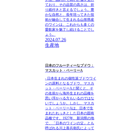
ており、その品質の高さは、折
り紙付きと言えるでしょう。豊
かな自然と、長年培ってきた技
術が融合して生まれる山形県産
のワインは、これからも多くの
愛飲家を魅了し続けることでし
ょう。
2024.07.26
生産地
日本のフルーティーなブドウ：
マスカット・ベーリーA
- 日本生まれの個性派ブドウワイ
ンの原料となるブドウ、マスカ
ット・ベーリーAと聞くと、そ
の名前から海外生まれの品種を
思い浮かべる方もいるのではな
いでしょうか。しかし、マスカ
ット・ベーリーAは、日本で生
まれたれっきとした日本の固有
品種です。1927年、新潟県の地
で、「日本のワインの父」とも
呼ばれる川上善兵衛氏によって