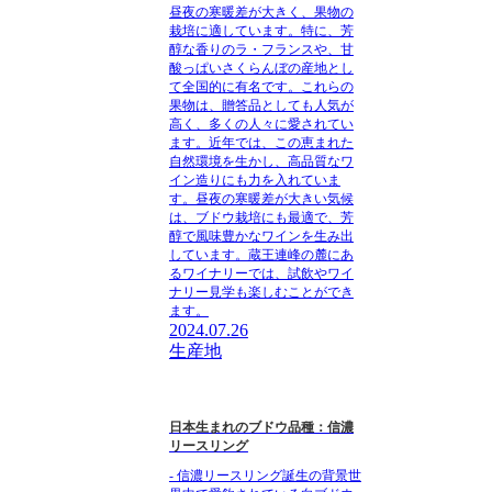
昼夜の寒暖差が大きく、果物の
栽培に適しています。特に、芳
醇な香りのラ・フランスや、甘
酸っぱいさくらんぼの産地とし
て全国的に有名です。これらの
果物は、贈答品としても人気が
高く、多くの人々に愛されてい
ます。近年では、この恵まれた
自然環境を生かし、高品質なワ
イン造りにも力を入れていま
す。昼夜の寒暖差が大きい気候
は、ブドウ栽培にも最適で、芳
醇で風味豊かなワインを生み出
しています。蔵王連峰の麓にあ
るワイナリーでは、試飲やワイ
ナリー見学も楽しむことができ
ます。
2024.07.26
生産地
日本生まれのブドウ品種：信濃
リースリング
- 信濃リースリング誕生の背景世