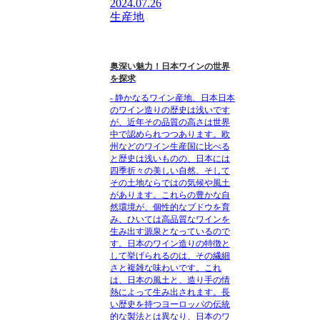
2024.07.26
生産地
奥深い魅力！日本ワインの世界
を探求
- 静かなるワイン産地、日本日本
のワイン造りの歴史は浅いです
が、近年その品質の高さは世界
中で認められつつあります。欧
州などのワイン生産国に比べる
と歴史は浅いものの、日本には
四季折々の美しい自然、そして
その土地ならではの気候や風土
があります。これらの豊かな自
然環境が、個性的なブドウを育
み、ひいては高品質なワインを
生み出す源泉となっているので
す。日本のワイン造りの特徴と
して挙げられるのは、その繊細
さと複雑な味わいです。これ
は、日本の風土と、造り手の情
熱によって生み出されます。長
い歴史を持つヨーロッパの伝統
的な製法とは異なり、日本のワ