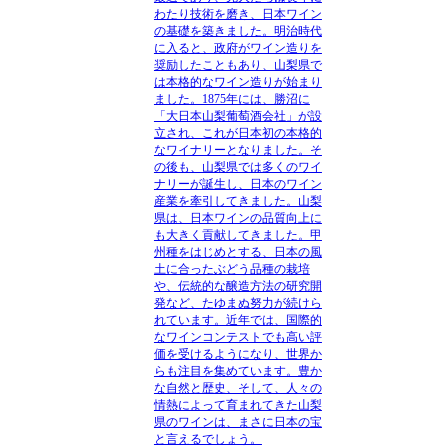
わたり技術を磨き、日本ワイン
の基礎を築きました。明治時代
に入ると、政府がワイン造りを
奨励したこともあり、山梨県で
は本格的なワイン造りが始まり
ました。1875年には、勝沼に
「大日本山梨葡萄酒会社」が設
立され、これが日本初の本格的
なワイナリーとなりました。そ
の後も、山梨県では多くのワイ
ナリーが誕生し、日本のワイン
産業を牽引してきました。山梨
県は、日本ワインの品質向上に
も大きく貢献してきました。甲
州種をはじめとする、日本の風
土に合ったぶどう品種の栽培
や、伝統的な醸造方法の研究開
発など、たゆまぬ努力が続けら
れています。近年では、国際的
なワインコンテストでも高い評
価を受けるようになり、世界か
らも注目を集めています。豊か
な自然と歴史、そして、人々の
情熱によって育まれてきた山梨
県のワインは、まさに日本の宝
と言えるでしょう。