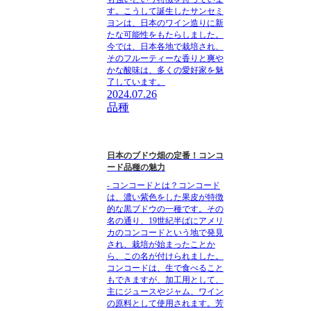
す。こうして誕生したサンセミ
ヨンは、日本のワイン造りに新
たな可能性をもたらしました。
今では、日本各地で栽培され、
そのフルーティーな香りと爽や
かな酸味は、多くの愛好家を魅
了しています。
2024.07.26
品種
日本のブドウ畑の定番！コンコ
ード品種の魅力
- コンコードとは？コンコード
は、濃い紫色をした果皮が特徴
的な黒ブドウの一種です。その
名の通り、19世紀半ばにアメリ
カのコンコードという地で発見
され、栽培が始まったことか
ら、この名が付けられました。
コンコードは、生で食べること
もできますが、加工用として、
主にジュースやジャム、ワイン
の原料として使用されます。芳