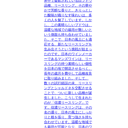
界中で愛飲されている白ブドウ
品種、リースリング。その華や
かで芳醇な香りと、きりっとし
た酸味が織りなす味わいは、多
くの人を魅了しています。しか
し、この素晴らしいブドウは、
温暖な地域での栽培が難しいと
いう側面も持ち合わせていまし
た。そこで、日本の風土にも適
応する、新たなリースリングを
生み出そうという挑戦が始まっ
たのです。日本のワインメーカ
ーであるマンズワインは、リー
スリングの持つ素晴らしい個性
を日本の地で開花させるべく、
長年の歳月を費やして品種改良
に取り組みました。そして、
数々の試行錯誤の末、リースリ
ングとシャルドネを交配させる
ことで、ついに新しい品種が誕
生しました。こうして生まれた
のが「信濃リースリング」で
す。信濃リースリングは、その
名の通り、日本の風土にしっか
りと根を張り、育つ強さを持ち
合わせています。温暖な地域で
も栽培が可能となり、日本のワ