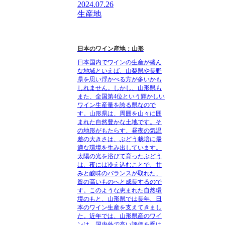
2024.07.26
生産地
日本のワイン産地：山形
日本国内でワインの生産が盛ん
な地域といえば、山梨県や長野
県を思い浮かべる方が多いかも
しれません。しかし、山形県も
また、全国第4位という輝かしい
ワイン生産量を誇る県なので
す。山形県は、周囲を山々に囲
まれた自然豊かな土地です。そ
の地形がもたらす、昼夜の気温
差の大きさは、ぶどう栽培に最
適な環境を生み出しています。
太陽の光を浴びて育ったぶどう
は、夜には冷え込むことで、甘
みと酸味のバランスが取れた、
質の高いものへと成長するので
す。このような恵まれた自然環
境のもと、山形県では長年、日
本のワイン生産を支えてきまし
た。近年では、山形県産のワイ
ンは、国内外で高い評価を受け