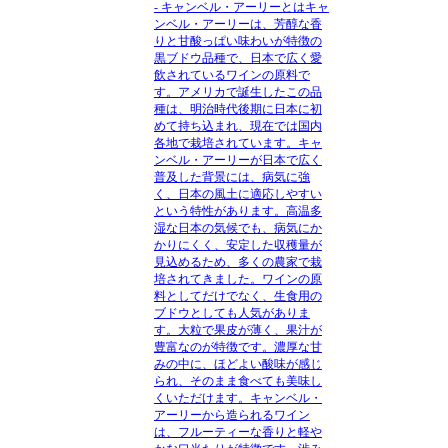
- キャンベル・アーリーとはキャ
ンベル・アーリーは、芳醇な香
りと甘酸っぱい味わいが特徴の
黒ブドウ品種で、日本で広く愛
飲されているワインの原料で
す。アメリカで誕生したこの品
種は、明治時代後期に日本に初
めて持ち込まれ、現在では国内
各地で栽培されています。キャ
ンベル・アーリーが日本で広く
普及した背景には、病気に強
く、日本の風土に適応しやすい
という特性があります。高温多
湿な日本の気候でも、病気にか
かりにくく、安定した収穫量が
見込めるため、多くの農家で栽
培されてきました。ワインの原
料としてだけでなく、生食用の
ブドウとしても人気がありま
す。大粒で果皮が薄く、果汁が
豊富なのが特徴です。濃厚な甘
みの中に、ほどよい酸味が感じ
られ、そのまま食べても美味し
くいただけます。キャンベル・
アーリーから造られるワイン
は、フルーティーな香りと軽や