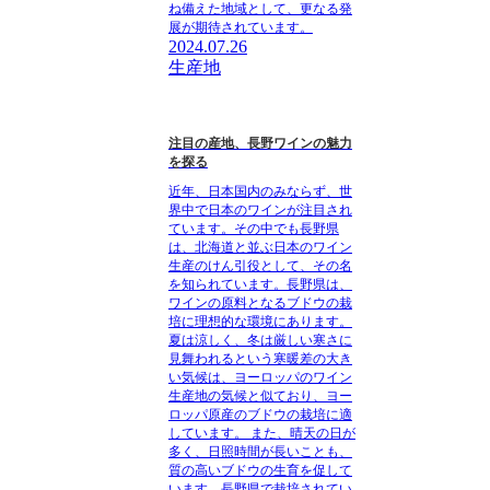
ね備えた地域として、更なる発
展が期待されています。
2024.07.26
生産地
注目の産地、長野ワインの魅力
を探る
近年、日本国内のみならず、世
界中で日本のワインが注目され
ています。その中でも長野県
は、北海道と並ぶ日本のワイン
生産のけん引役として、その名
を知られています。長野県は、
ワインの原料となるブドウの栽
培に理想的な環境にあります。
夏は涼しく、冬は厳しい寒さに
見舞われるという寒暖差の大き
い気候は、ヨーロッパのワイン
生産地の気候と似ており、ヨー
ロッパ原産のブドウの栽培に適
しています。 また、晴天の日が
多く、日照時間が長いことも、
質の高いブドウの生育を促して
います。長野県で栽培されてい