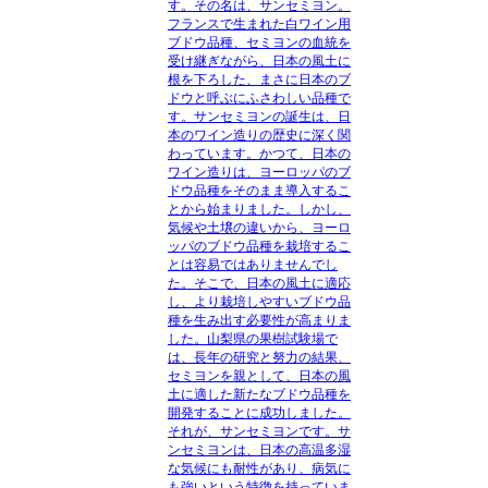
す。その名は、サンセミヨン。
フランスで生まれた白ワイン用
ブドウ品種、セミヨンの血統を
受け継ぎながら、日本の風土に
根を下ろした、まさに日本のブ
ドウと呼ぶにふさわしい品種で
す。サンセミヨンの誕生は、日
本のワイン造りの歴史に深く関
わっています。かつて、日本の
ワイン造りは、ヨーロッパのブ
ドウ品種をそのまま導入するこ
とから始まりました。しかし、
気候や土壌の違いから、ヨーロ
ッパのブドウ品種を栽培するこ
とは容易ではありませんでし
た。そこで、日本の風土に適応
し、より栽培しやすいブドウ品
種を生み出す必要性が高まりま
した。山梨県の果樹試験場で
は、長年の研究と努力の結果、
セミヨンを親として、日本の風
土に適した新たなブドウ品種を
開発することに成功しました。
それが、サンセミヨンです。サ
ンセミヨンは、日本の高温多湿
な気候にも耐性があり、病気に
も強いという特徴を持っていま