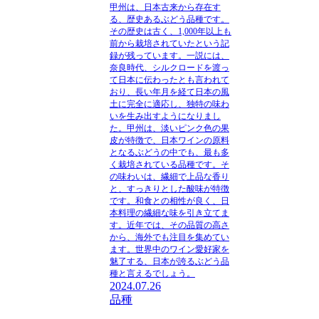
甲州は、日本古来から存在す
る、歴史あるぶどう品種です。
その歴史は古く、1,000年以上も
前から栽培されていたという記
録が残っています。一説には、
奈良時代、シルクロードを渡っ
て日本に伝わったとも言われて
おり、長い年月を経て日本の風
土に完全に適応し、独特の味わ
いを生み出すようになりまし
た。甲州は、淡いピンク色の果
皮が特徴で、日本ワインの原料
となるぶどうの中でも、最も多
く栽培されている品種です。そ
の味わいは、繊細で上品な香り
と、すっきりとした酸味が特徴
です。和食との相性が良く、日
本料理の繊細な味を引き立てま
す。近年では、その品質の高さ
から、海外でも注目を集めてい
ます。世界中のワイン愛好家を
魅了する、日本が誇るぶどう品
種と言えるでしょう。
2024.07.26
品種