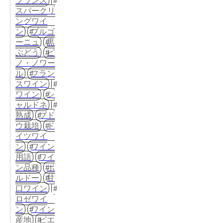
フランス
スパークリ
ングワイ
ン
ブルゴ
ーニュ
黒
ぶどう
ピ
ノ・ノワー
ル
フラン
スワイン
ワイン
シ
ャルドネ
熟成
ブド
ウ栽培
ド
イツワイ
ン
ワイン
用語
ワイ
ン品種
ボ
ルドー
甘
口ワイン
ロゼワイ
ン
ワイン
産地
ピエ