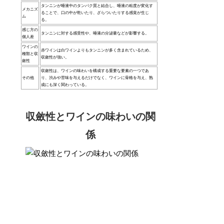
タンニンが唾液中のタンパク質と結合し、唾液の粘度が変化す
メカニズ
ることで、口の中が乾いたり、ざらついたりする感覚が生じ
ム
る。
感じ方の
タンニンに対する感受性や、唾液の分泌量などが影響する。
個人差
ワインの
赤ワインは白ワインよりもタンニンが多く含まれているため、
種類と収
収斂性が強い。
斂性
収斂性は、ワインの味わいを構成する重要な要素の一つであ
その他
り、渋みや苦味を与えるだけでなく、ワインに骨格を与え、熟
成にも深く関わっている。
収斂性とワインの味わいの関
係