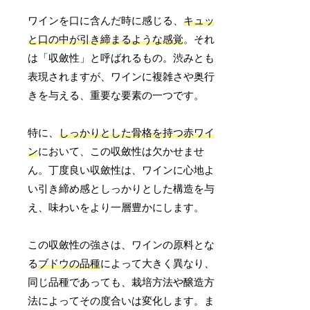
ワインを口に含んだ時に感じる、
キュッ
と口の中が引き締まるような感覚
。それ
は「収斂性」と呼ばれるもの。渋みとも
表現されますが、ワインに複雑さや奥行
きを与える、重要な要素の一つです。
特に、
しっかりとした骨格を持つ赤ワイ
ン
において、この収斂性は欠かせませ
ん。丁度良い収斂性は、ワインに心地よ
い引き締め感としっかりとした構造を与
え、味わいをより一層豊かにします。
この収斂性の強さは、ワインの原料とな
る
ブドウの品種
によって大きく異なり、
同じ品種であっても、栽培方法や醸造方
法によってその度合いは変化します。ま