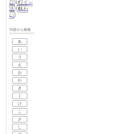
口
ワイン
法
味わ
い
50音から検索
あ
い
う
え
お
か
き
く
け
こ
さ
し