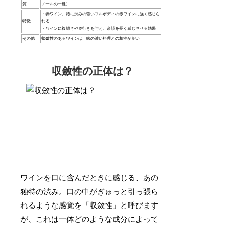
質
ノールの一種）
・赤ワイン、特に渋みの強いフルボディの赤ワインに強く感じら
特徴
れる
・ワインに複雑さや奥行きを与え、余韻を長く感じさせる効果
その他
収斂性のあるワインは、味の濃い料理との相性が良い
収斂性の正体は？
ワインを口に含んだときに感じる、あの
独特の渋み。口の中がぎゅっと引っ張ら
れるような感覚を「収斂性」と呼びます
が、これは一体どのような成分によって