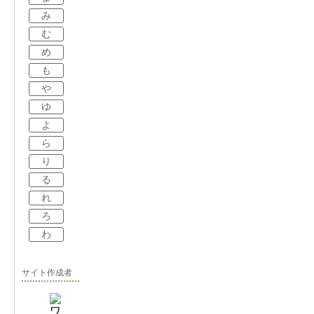
み
む
め
も
や
ゆ
よ
ら
り
る
れ
ろ
わ
サイト作成者