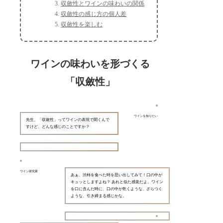
収斂性とワインの味わいの関係
収斂性の感じ方の個人差
収斂性を楽しむ
ワインの味わいを形づくる
「収斂性」
ワインを知りたい
先生、「収斂性」ってワインの表現で聞くんで
すけど、どんな感じのことですか？
ワイン研究家
あぁ、渋柿を食べた時を思い出してみて！口の中が
キュッとしますよね？ あれと似た感覚だよ。ワイン
を口に含んだ時に、口の中が乾くような、ざらつく
ような、引き締まる感じかな。