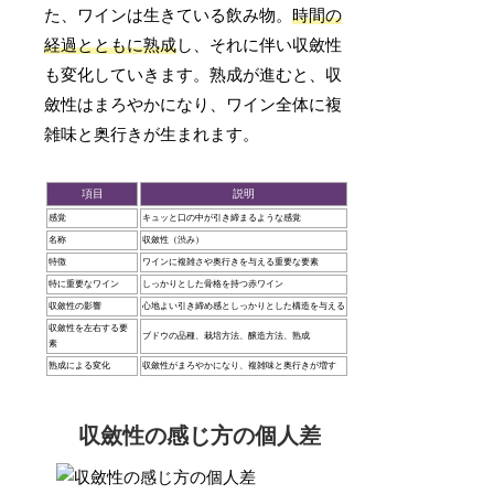
た、ワインは生きている飲み物。
時間の
経過とともに熟成
し、それに伴い収斂性
も変化していきます。熟成が進むと、収
斂性はまろやかになり、ワイン全体に複
雑味と奥行きが生まれます。
項目
説明
感覚
キュッと口の中が引き締まるような感覚
名称
収斂性（渋み）
特徴
ワインに複雑さや奥行きを与える重要な要素
特に重要なワイン
しっかりとした骨格を持つ赤ワイン
収斂性の影響
心地よい引き締め感としっかりとした構造を与える
収斂性を左右する要
ブドウの品種、栽培方法、醸造方法、熟成
素
熟成による変化
収斂性がまろやかになり、複雑味と奥行きが増す
収斂性の感じ方の個人差