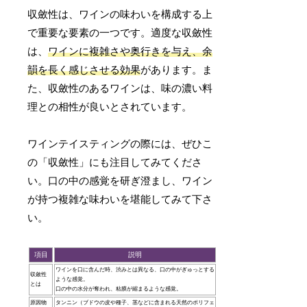
収斂性は、ワインの味わいを構成する上
で重要な要素の一つです。適度な収斂性
は、
ワインに複雑さや奥行きを与え、余
韻を長く感じさせる効果
があります。ま
た、収斂性のあるワインは、味の濃い料
理との相性が良いとされています。
ワインテイスティングの際には、ぜひこ
の「収斂性」にも注目してみてくださ
い。口の中の感覚を研ぎ澄まし、ワイン
が持つ複雑な味わいを堪能してみて下さ
い。
項目
説明
ワインを口に含んだ時、渋みとは異なる、口の中がぎゅっとする
収斂性
ような感覚。
とは
口の中の水分が奪われ、粘膜が縮まるような感覚。
原因物
タンニン（ブドウの皮や種子、茎などに含まれる天然のポリフェ