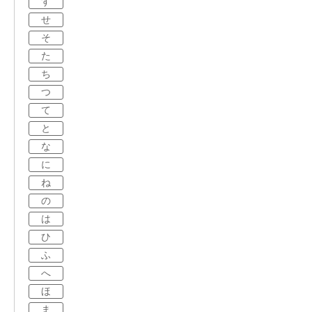
す
せ
そ
た
ち
つ
て
と
な
に
ね
の
は
ひ
ふ
へ
ほ
ま