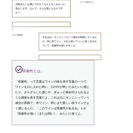
ワインを知りたい
渋柿みたいな感じですか！なんとなくわかった
気がします。なんで、そんな風になるんです
か？
ワイン研究家
それはね、タンニンっていう成分が関係しているん
だ。特に赤ワイン、それも若いワインに多く含まれ
ていて、収斂性を感じやすいよ。
収斂性とは。
「収斂性」って言葉はワインの味を表す言葉の一つで、
ワインを口に入れた時に、口の中が乾いたみたいに感じ
たり、ざらざらした感じや、ぎゅっと締め付けられるよ
うな感覚を表す言葉だよ。これは主にタンニンっていう
成分が原因で、赤ワイン、特にまだ新しい赤ワインでよ
く感じるんだ。「このワインは収斂性があるね」とか
「収斂性が強い（または弱い）」みたいに使うよ。