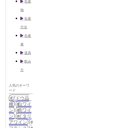
生産
地
生産
方法
生産
者
道具
飲み
方
人気のキーワ
ード
ブドウ品
種
白ワイ
ン
赤ワイ
ン
イタリ
アワイン