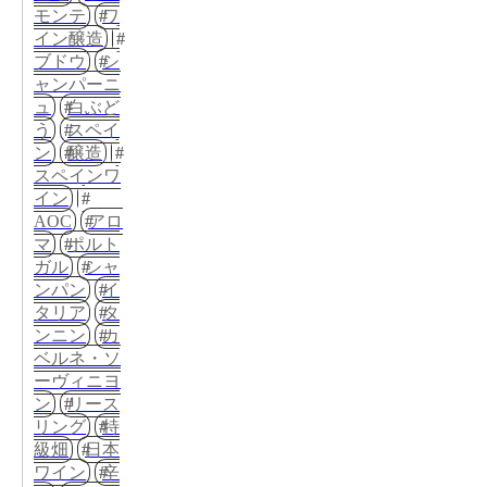
モンテ
ワ
イン醸造
ブドウ
シ
ャンパーニ
ュ
白ぶど
う
スペイ
ン
醸造
スペインワ
イン
AOC
アロ
マ
ポルト
ガル
シャ
ンパン
イ
タリア
タ
ンニン
カ
ベルネ・ソ
ーヴィニヨ
ン
リース
リング
特
級畑
日本
ワイン
辛