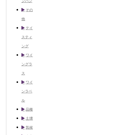
ンパン
その
他
テイ
スティ
ング
ワイ
ングラ
ス
ワイ
ンラベ
ル
品種
土壌
気候