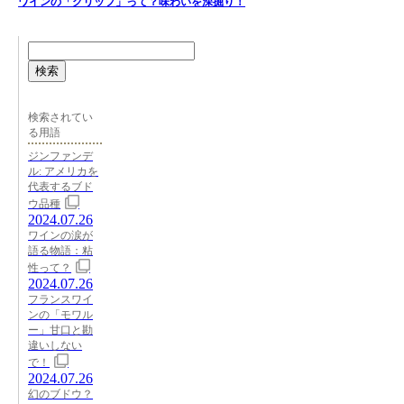
ワインの「グリップ」って？味わいを深掘り！
検索
検索されてい
る用語
ジンファンデ
ル: アメリカを
代表するブド
ウ品種
2024.07.26
ワインの涙が
語る物語：粘
性って？
2024.07.26
フランスワイ
ンの「モワル
ー」甘口と勘
違いしない
で！
2024.07.26
幻のブドウ？