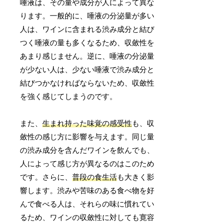
唾液は、その量や成分が人によって異な
ります。一般的に、唾液の分泌量が多い
人は、ワインに含まれる渋み成分と結び
つく唾液の量も多くなるため、収斂性を
あまり感じません。逆に、唾液の分泌量
が少ない人は、少ない唾液で渋み成分と
結びつかなければならないため、収斂性
を強く感じてしまうのです。
また、
生まれ持った味覚の感受性
も、収
斂性の感じ方に影響を与えます。同じ量
の渋み成分を含んだワインを飲んでも、
人によって感じ方が異なるのはこのため
です。さらに、
普段の食生活
も大きく影
響します。渋みや苦味のある食べ物を好
んで食べる人は、それらの味に慣れてい
るため、ワインの収斂性に対しても寛容