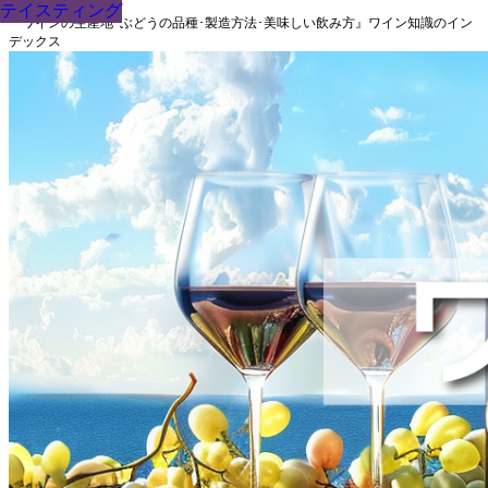
テイスティング
テイスティング
テイスティング
テイスティング
テイスティング
テイスティング
テイスティング
テイスティング
テイスティング
『ワインの生産地･ぶどうの品種･製造方法･美味しい飲み方』ワイン知識のイン
デックス