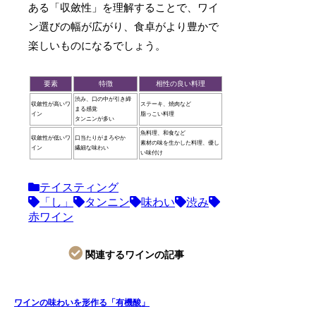
ある「収斂性」を理解することで、ワイ
ン選びの幅が広がり、食卓がより豊かで
楽しいものになるでしょう。
要素
特徴
相性の良い料理
渋み、口の中が引き締
収斂性が高いワ
ステーキ、焼肉など
まる感覚
イン
脂っこい料理
タンニンが多い
魚料理、和食など
収斂性が低いワ
口当たりがまろやか
素材の味を生かした料理、優し
イン
繊細な味わい
い味付け
テイスティング
「し」
タンニン
味わい
渋み
赤ワイン
関連するワインの記事
ワインの味わいを形作る「有機酸」