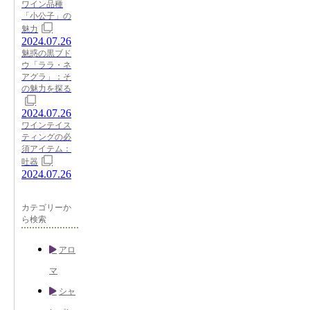
ワイン品種
「小公子」の
魅力
2024.07.26
魅惑の黒ブド
ウ「ララ・ネ
アグラ」：そ
の魅力を探る
2024.07.26
ワインテイス
ティングの必
須アイテム：
吐器
2024.07.26
カテゴリーか
ら検索
アロ
マ
シャ