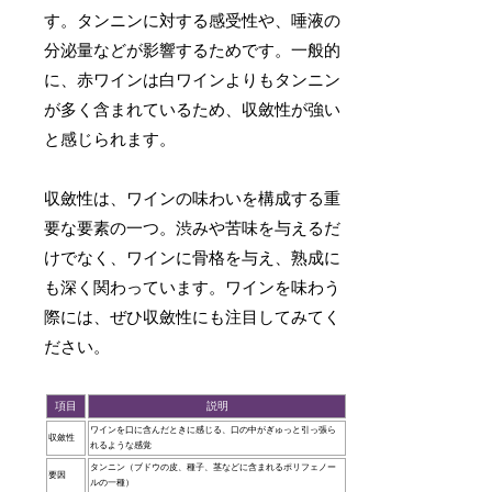
す。タンニンに対する感受性や、唾液の
分泌量などが影響するためです。一般的
に、赤ワインは白ワインよりもタンニン
が多く含まれているため、収斂性が強い
と感じられます。
収斂性は、ワインの味わいを構成する重
要な要素の一つ。渋みや苦味を与えるだ
けでなく、ワインに骨格を与え、熟成に
も深く関わっています。ワインを味わう
際には、ぜひ収斂性にも注目してみてく
ださい。
項目
説明
ワインを口に含んだときに感じる、口の中がぎゅっと引っ張ら
収斂性
れるような感覚
タンニン（ブドウの皮、種子、茎などに含まれるポリフェノー
要因
ルの一種）