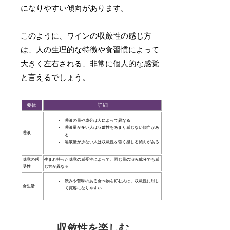
になりやすい傾向があります。
このように、ワインの収斂性の感じ方
は、人の生理的な特徴や食習慣によって
大きく左右される、非常に個人的な感覚
と言えるでしょう。
要因
詳細
唾液の量や成分は人によって異なる
唾液量が多い人は収斂性をあまり感じない傾向があ
唾液
る
唾液量が少ない人は収斂性を強く感じる傾向がある
味覚の感
生まれ持った味覚の感受性によって、同じ量の渋み成分でも感
受性
じ方が異なる
渋みや苦味のある食べ物を好む人は、収斂性に対し
食生活
て寛容になりやすい
収斂性を楽しむ