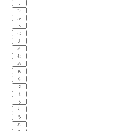
は
ひ
ふ
へ
ほ
ま
み
む
め
も
や
ゆ
よ
ら
り
る
れ