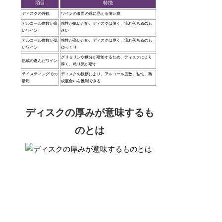
項目
特徴
ディスクの外観
ワインの液面の縁に見える薄い膜
アルコール度数が高
粘性が低いため、ディスクは薄く、流れ落ちるのも
いワイン
速い
アルコール度数が低
粘性が高いため、ディスクは厚く、流れ落ちるのも
いワイン
ゆっくり
グリセリンや糖分が増加するため、ディスクはより
熟成の進んだワイン
厚く、粘り気が増す
テイスティングでの
ディスクの観察により、アルコール度数、粘性、熟
活用
成度合いを推測できる
ディスクの厚みが意味するも
のとは