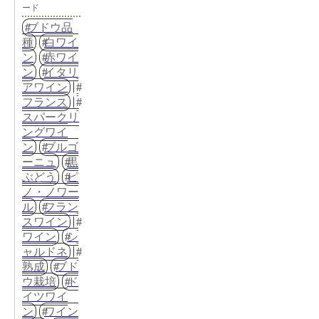
ード
ブドウ品
種
白ワイ
ン
赤ワイ
ン
イタリ
アワイン
フランス
スパークリ
ングワイ
ン
ブルゴ
ーニュ
黒
ぶどう
ピ
ノ・ノワー
ル
フラン
スワイン
ワイン
シ
ャルドネ
熟成
ブド
ウ栽培
ド
イツワイ
ン
ワイン