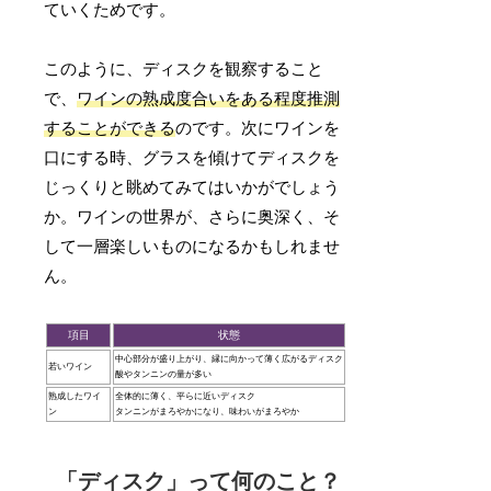
ていくためです。
このように、ディスクを観察すること
で、
ワインの熟成度合いをある程度推測
することができる
のです。次にワインを
口にする時、グラスを傾けてディスクを
じっくりと眺めてみてはいかがでしょう
か。ワインの世界が、さらに奥深く、そ
して一層楽しいものになるかもしれませ
ん。
項目
状態
中心部分が盛り上がり、縁に向かって薄く広がるディスク
若いワイン
酸やタンニンの量が多い
熟成したワイ
全体的に薄く、平らに近いディスク
ン
タンニンがまろやかになり、味わいがまろやか
「ディスク」って何のこと？