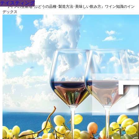
テイスティング
テイスティング
テイスティング
テイスティング
テイスティング
テイスティング
テイスティング
テイスティング
テイスティング
『ワインの生産地･ぶどうの品種･製造方法･美味しい飲み方』ワイン知識のイン
デックス