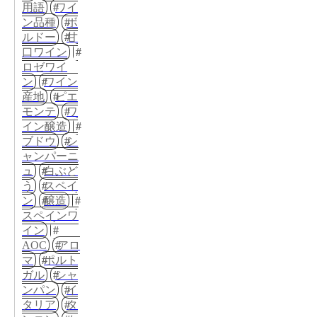
用語
ワイ
ン品種
ボ
ルドー
甘
口ワイン
ロゼワイ
ン
ワイン
産地
ピエ
モンテ
ワ
イン醸造
ブドウ
シ
ャンパーニ
ュ
白ぶど
う
スペイ
ン
醸造
スペインワ
イン
AOC
アロ
マ
ポルト
ガル
シャ
ンパン
イ
タリア
タ