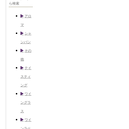
ら検索
アロ
マ
シャ
ンパン
その
他
テイ
スティ
ング
ワイ
ングラ
ス
ワイ
ンラベ