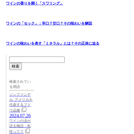
ワインの香りを開く「スワリング」
ワインの「セック」：辛口？甘口？その味わいを解説
ワインの味わいを表す「ミネラル」とは？その正体に迫る
検索
検索されてい
る用語
ジンファンデ
ル: アメリカを
代表するブド
ウ品種
2024.07.26
ワインの涙が
語る物語：粘
性って？