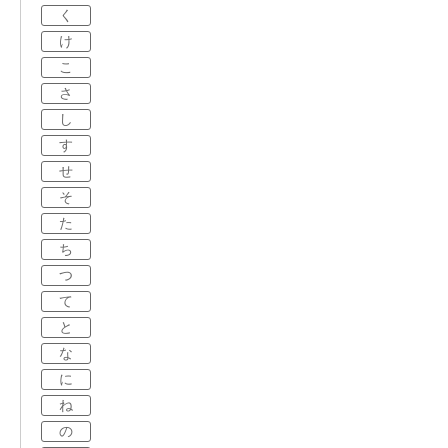
く
け
こ
さ
し
す
せ
そ
た
ち
つ
て
と
な
に
ね
の