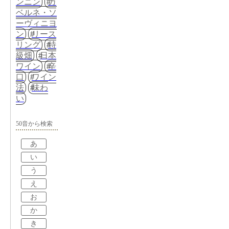
ンニン
カ
ベルネ・ソ
ーヴィニヨ
ン
リース
リング
特
級畑
日本
ワイン
辛
口
ワイン
法
味わ
い
50音から検索
あ
い
う
え
お
か
き