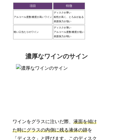
項目
特徴
ディスクが厚い
アルコール度数/糖度が高いワイン
粘性が高く、とろみがある
表面張力が強い
ディスクが薄い
軽い口当たりのワイン
アルコール度数/糖度が低い
表面張力が弱い
濃厚なワインのサイン
ワインをグラスに注いだ際、
液面を傾け
た時にグラスの内側に残る液体の跡
を
「ディスク」と呼びます。このディスク