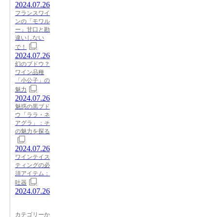
2024.07.26
フランスワイ
ンの「モワル
ー」甘口と勘
違いしない
で！
2024.07.26
幻のブドウ？
ワイン品種
「小公子」の
魅力
2024.07.26
魅惑の黒ブド
ウ「ララ・ネ
アグラ」：そ
の魅力を探る
2024.07.26
ワインテイス
ティングの必
須アイテム：
吐器
2024.07.26
カテゴリーか