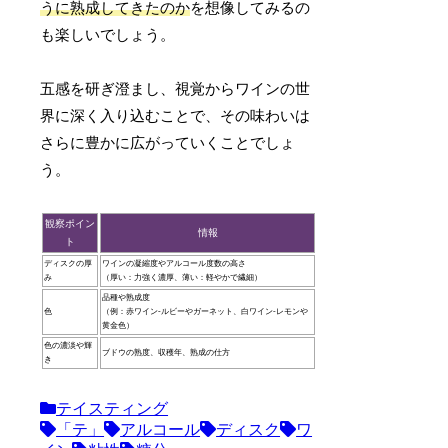
うに熟成してきたのか
を想像してみるの
も楽しいでしょう。
五感を研ぎ澄まし、視覚からワインの世
界に深く入り込むことで、その味わいは
さらに豊かに広がっていくことでしょ
う。
観察ポイン
情報
ト
ディスクの厚
ワインの凝縮度やアルコール度数の高さ
み
（厚い：力強く濃厚、薄い：軽やかで繊細）
品種や熟成度
色
（例：赤ワイン-ルビーやガーネット、白ワイン-レモンや
黄金色）
色の濃淡や輝
ブドウの熟度、収穫年、熟成の仕方
き
テイスティング
「テ」
アルコール
ディスク
ワ