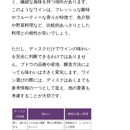
く、繊細な風味を持つ傾向があります。
このようなワインは、フレッシュな酸味
やフルーティーな香りが特徴で、魚介類
や野菜料理など、比較的あっさりとした
料理との相性が良いでしょう。
ただし、ディスクだけでワインの味わい
を完全に判断できるわけではありませ
ん。ブドウの品種や産地、醸造方法によ
っても味わいは大きく変化します。ワイ
ン選びの際には、ディスクはあくまでも
参考情報の一つとして捉え、他の要素も
考慮することが大切です。
ディスク
味わい
相性の良い料理
の特徴
厚く、液だれ
コクがあり濃厚、豊かな果実味と
赤身肉など、しっかりと
する
タンニン
した料理