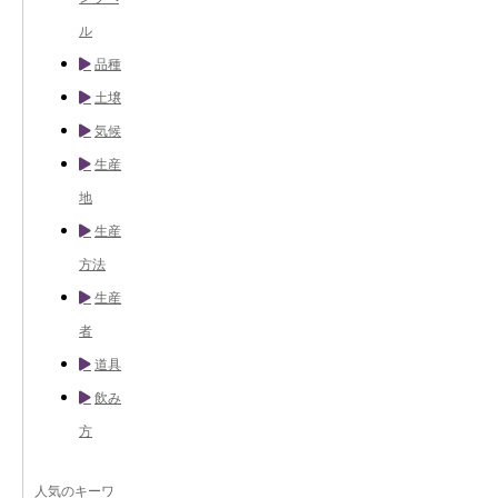
ル
品種
土壌
気候
生産
地
生産
方法
生産
者
道具
飲み
方
人気のキーワ