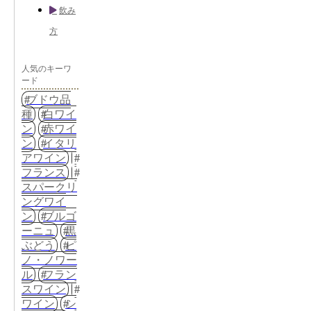
飲み
方
人気のキーワ
ード
ブドウ品
種
白ワイ
ン
赤ワイ
ン
イタリ
アワイン
フランス
スパークリ
ングワイ
ン
ブルゴ
ーニュ
黒
ぶどう
ピ
ノ・ノワー
ル
フラン
スワイン
ワイン
シ