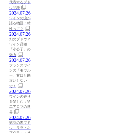
代表するブド
ウ品種
2024.07.26
ワインの涙が
語る物語：粘
性って？
2024.07.26
幻のブドウ？
ワイン品種
「小公子」の
魅力
2024.07.26
フランスワイ
ンの「モワル
ー」甘口と勘
違いしない
で！
2024.07.26
ワインの香り
を楽しむ：第
二アロマの世
界
2024.07.26
魅惑の黒ブド
ウ「ララ・ネ
アグラ」：そ