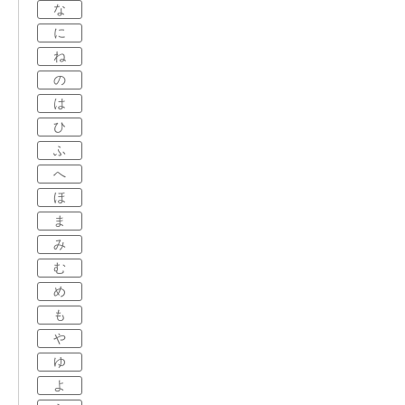
な
に
ね
の
は
ひ
ふ
へ
ほ
ま
み
む
め
も
や
ゆ
よ