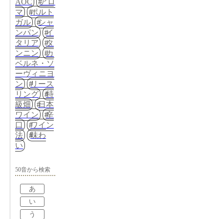
AOC
アロ
マ
ポルト
ガル
シャ
ンパン
イ
タリア
タ
ンニン
カ
ベルネ・ソ
ーヴィニヨ
ン
リース
リング
特
級畑
日本
ワイン
辛
口
ワイン
法
味わ
い
50音から検索
あ
い
う