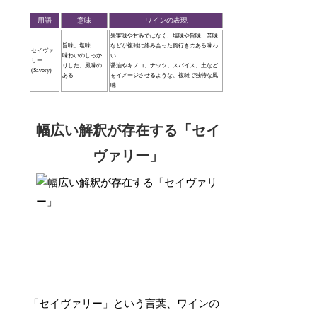
用語
意味
ワインの表現
果実味や甘みではなく、塩味や旨味、苦味
旨味、塩味
などが複雑に絡み合った奥行きのある味わ
セイヴァ
味わいのしっか
い
リー
りした、風味の
醤油やキノコ、ナッツ、スパイス、土など
(Savory)
ある
をイメージさせるような、複雑で独特な風
味
幅広い解釈が存在する「セイ
ヴァリー」
「セイヴァリー」という言葉、ワインの