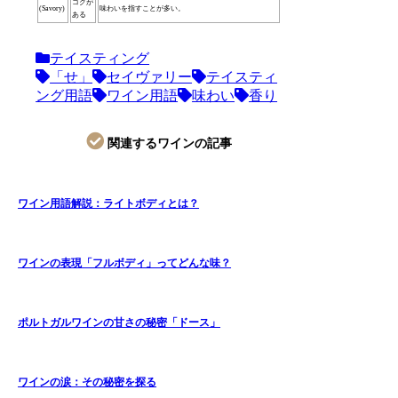
コクが
(Savory)
味わいを指すことが多い。
ある
テイスティング
「せ」
セイヴァリー
テイスティ
ング用語
ワイン用語
味わい
香り
関連するワインの記事
ワイン用語解説：ライトボディとは？
ワインの表現「フルボディ」ってどんな味？
ポルトガルワインの甘さの秘密「ドース」
ワインの涙：その秘密を探る