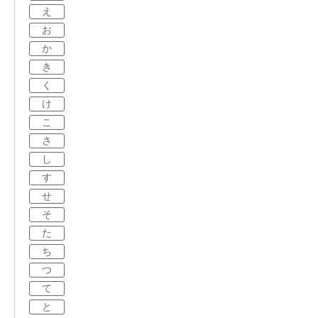
え
お
か
き
く
け
こ
さ
し
す
せ
そ
た
ち
つ
て
と