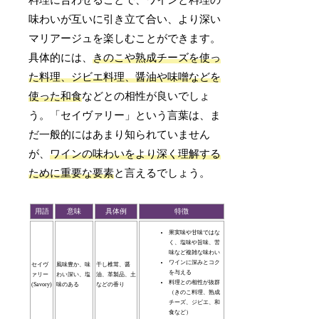
料理に合わせることで、ワインと料理の
味わいが互いに引き立て合い、より深い
マリアージュを楽しむことができます。
具体的には、
きのこや熟成チーズを使っ
た料理、ジビエ料理、醤油や味噌などを
使った和食
などとの相性が良いでしょ
う。「セイヴァリー」という言葉は、ま
だ一般的にはあまり知られていません
が、
ワインの味わいをより深く理解する
ために重要な要素
と言えるでしょう。
用語
意味
具体例
特徴
果実味や甘味ではな
く、塩味や旨味、苦
味など複雑な味わい
ワインに深みとコク
セイヴ
風味豊か、味
干し椎茸、醤
を与える
ァリー
わい深い、塩
油、革製品、土
料理との相性が抜群
(Savory)
味のある
などの香り
（きのこ料理、熟成
チーズ、ジビエ、和
食など）