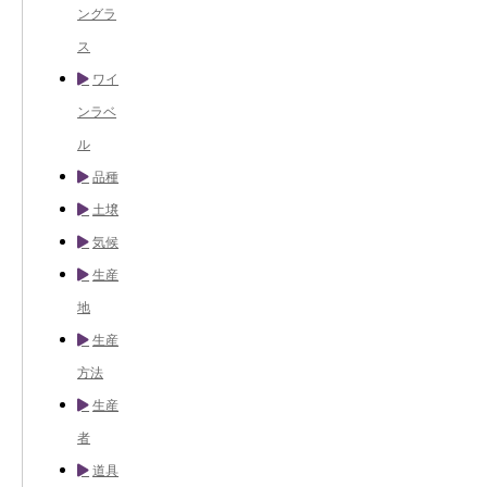
ングラ
ス
ワイ
ンラベ
ル
品種
土壌
気候
生産
地
生産
方法
生産
者
道具