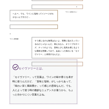
ワインを知りたい
へえー。でも、ワインに塩味ってイメージがわ
かないんですけど…
ワイン研究家
そう感じるのも無理はないよ。実際に塩が入ってい
るわけじゃないんだ。例えるなら、オリーブやチー
ズ、ナッツのような、旨味と少し塩気を感じるよう
な風味を想像してみて。ああいった味わいを「セイ
ヴァリー」と表現するんだよ。
セイヴァリーとは。
「セイヴァリー」って言葉は、ワインの味や香りを表す
時に使うんだけど、「旨味と塩味」がしっかりあって、
「味わい深く風味豊か」って感じの意味なんだ。でも、
人によって使う時の微妙なニュアンスが違うから、ちょ
っと分かりにくい言葉だよね。