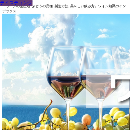
テイスティング
テイスティング
テイスティング
テイスティング
テイスティング
テイスティング
テイスティング
テイスティング
テイスティング
『ワインの生産地･ぶどうの品種･製造方法･美味しい飲み方』ワイン知識のイン
デックス