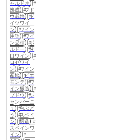
ャルドネ
熟成
ブド
ウ栽培
ド
イツワイ
ン
ワイン
用語
ワイ
ン品種
ボ
ルドー
甘
口ワイン
ロゼワイ
ン
ワイン
産地
ピエ
モンテ
ワ
イン醸造
ブドウ
シ
ャンパーニ
ュ
白ぶど
う
スペイ
ン
醸造
スペインワ
イン