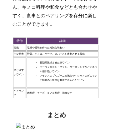
ん、キノコ料理や和食などとも合わせや
すく、食事とのペアリングを存分に楽し
むことができます。
特徴
詳細
定義
塩味や旨味を伴った複雑な味わい
主な要素
野菜、キノコ、ハーブ、スパイスを連想させる風味
長期間熟成させた赤ワイン
ソーヴィニヨン・ブラン、リースリングなどミネラ
感じやす
ル感が強いワイン
いワイン
フランスのブルゴーニュ地方やイタリアのピエモン
テ地方の伝統的な製法で造られたワイン
ペアリン
肉料理、チーズ、キノコ料理、和食など
グ
まとめ