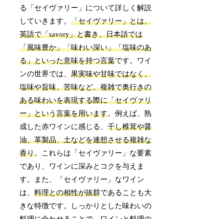
る「セイヴァリー」について詳しく解説
していきます。
「セイヴァリー」とは、
英語で「savory」と書き、日本語では
「風味豊か」「味わい深い」「塩味のあ
る」といった意味を持つ言葉
です。ワイ
ンの世界では、
果実味や甘味ではなく、
塩味や旨味、苦味など、複雑で奥行きの
ある味わいを表現する際に「セイヴァリ
ー」という言葉を用います
。例えば、熟
成した赤ワインに感じる、
干し椎茸や醤
油、革製品、土などを連想させる複雑な
香り
。これらは「セイヴァリー」な要素
であり、ワインに深みとコクを与えま
す。また、「セイヴァリー」なワイン
は、
料理との相性が抜群
であることも大
きな特徴です。しっかりとした味わいの