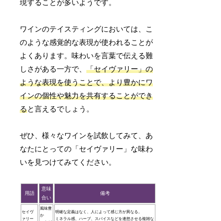
現することが多いようです。
ワインのテイスティングにおいては、こ
のような感覚的な表現が使われることが
よくあります。味わいを言葉で伝える難
しさがある一方で、
「セイヴァリー」の
ような表現を使うことで、より豊かにワ
インの個性や魅力を共有することができ
る
と言えるでしょう。
ぜひ、様々なワインを試飲してみて、あ
なたにとっての「セイヴァリー」な味わ
いを見つけてみてください。
意味
用語
備考
合い
風味豊
セイヴ
明確な定義はなく、人によって感じ方が異なる。
か
ァリー
ミネラル感、ハーブ、スパイスなどを連想させる複雑な