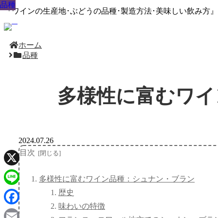
品種
品種
品種
品種
品種
品種
品種
品種
品種
『ワインの生産地･ぶどうの品種･製造方法･美味しい飲み方
ホーム
品種
多様性に富むワイ
2024.07.26
目次
X
多様性に富むワイン品種：シュナン・ブラン
歴史
Line
味わいの特徴
Facebook