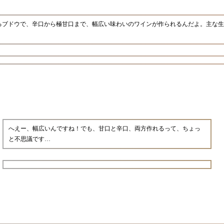
るブドウで、辛口から極甘口まで、幅広い味わいのワインが作られるんだよ。主な生
へえー、幅広いんですね！でも、甘口と辛口、両方作れるって、ちょっ
と不思議です…