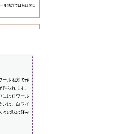
ール地方では昔は甘口
ワール地方で作
が作られます。
中にはロワール
ランは、白ワイ
人々の味の好み