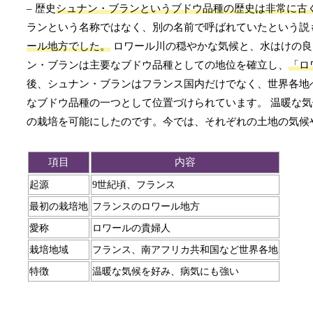
– 歴史
シュナン・ブランというブドウ品種の歴史は非常に古
ランという名称ではなく、別の名前で呼ばれていたという説
ール地方でした。
ロワール川の穏やかな気候と、水はけの良
ン・ブランは主要なブドウ品種としての地位を確立し、
「ロ
後、シュナン・ブランはフランス国内だけでなく、世界各地
なブドウ品種の一つとして位置づけられています。 温暖な
の栽培を可能にしたのです。今では、それぞれの土地の気候
項目
内容
起源
9世紀頃、フランス
最初の栽培地
フランスのロワール地方
愛称
ロワールの貴婦人
栽培地域
フランス、南アフリカ共和国など世界各地
特徴
温暖な気候を好み、病気にも強い