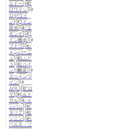
ルドー
甘
口ワイン
ロゼワイ
ン
ワイン
産地
ピエ
モンテ
ワ
イン醸造
ブドウ
シ
ャンパーニ
ュ
白ぶど
う
スペイ
ン
醸造
スペインワ
イン
AOC
アロ
マ
ポルト
ガル
シャ
ンパン
イ
タリア
タ
ンニン
カ
ベルネ・ソ