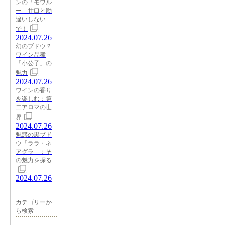
ンの「モワル
ー」甘口と勘
違いしない
で！
2024.07.26
幻のブドウ？
ワイン品種
「小公子」の
魅力
2024.07.26
ワインの香り
を楽しむ：第
二アロマの世
界
2024.07.26
魅惑の黒ブド
ウ「ララ・ネ
アグラ」：そ
の魅力を探る
2024.07.26
カテゴリーか
ら検索