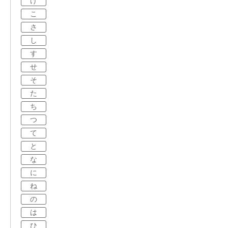
け
こ
さ
し
す
せ
そ
た
ち
つ
て
と
な
に
ね
の
は
ひ