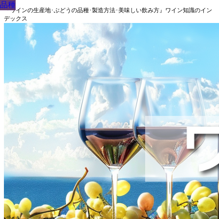
品種
品種
品種
品種
品種
品種
品種
品種
品種
『ワインの生産地･ぶどうの品種･製造方法･美味しい飲み方』ワイン知識のイン
デックス