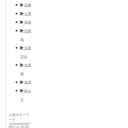
品種
土壌
気候
生産
地
生産
方法
生産
者
道具
飲み
方
人気のキーワ
ード
ブドウ品