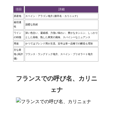
項目
詳細
原産地
スペイン・アラゴン地方 (都市名：カリニェナ)
栽培適
温暖な気候
性
ワイン
深い色合い、凝縮感、力強い味わい、豊かなタンニン、しっかり
の特徴
とした骨格、熟した果実の風味、スパイシーなニュアンス
用途
かつてはブレンド用が主流、近年は単一品種での醸造も増加
主な産
地 (高評
フランス・ラングドック地方、スペイン・プリオラート地方
価)
フランスでの呼び名、カリニ
ェナ