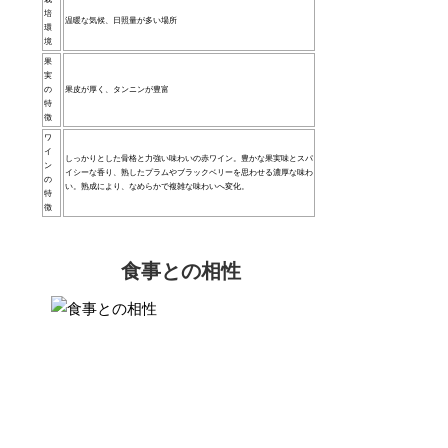
培
温暖な気候、日照量が多い場所
環
境
果
実
の
果皮が厚く、タンニンが豊富
特
徴
ワ
イ
しっかりとした骨格と力強い味わいの赤ワイン。豊かな果実味とスパ
ン
イシーな香り、熟したプラムやブラックベリーを思わせる濃厚な味わ
の
い。熟成により、なめらかで複雑な味わいへ変化。
特
徴
食事との相性