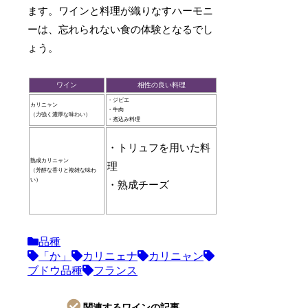
ます。ワインと料理が織りなすハーモニ
ーは、忘れられない食の体験となるでし
ょう。
ワイン
相性の良い料理
・ジビエ
カリニャン
・牛肉
（力強く濃厚な味わい）
・煮込み料理
・トリュフを用いた料
熟成カリニャン
理
（芳醇な香りと複雑な味わ
い）
・熟成チーズ
品種
「か」
カリニェナ
カリニャン
ブドウ品種
フランス
関連するワインの記事