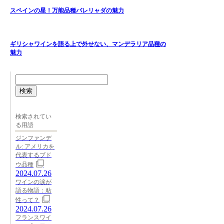
スペインの星！万能品種パレリャダの魅力
ギリシャワインを語る上で外せない、マンデラリア品種の
魅力
検索
検索されてい
る用語
ジンファンデ
ル: アメリカを
代表するブド
ウ品種
2024.07.26
ワインの涙が
語る物語：粘
性って？
2024.07.26
フランスワイ