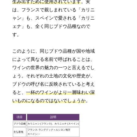
生み出すために使用されています
。実
は、フランスで親しまれている「カリニ
ャン」も、スペインで愛される「カリニ
ェナ」も、全く同じブドウ品種なので
す。
このように、同じブドウ品種が国や地域
によって異なる名前で呼ばれることは、
ワインの世界の魅力の一つと言えるでし
ょう。それぞれの土地の文化や歴史が、
ブドウの呼び名に反映されていると考え
ると、
一杯のワインがより一層味わい深
いものになるのではないでしょうか
。
項目
説明
ブドウ品種
カリニャン (フランス)、カリニェナ (スペイン)
フランス: ラングドック＝ルシヨン地方
主な産地
スペイン: –