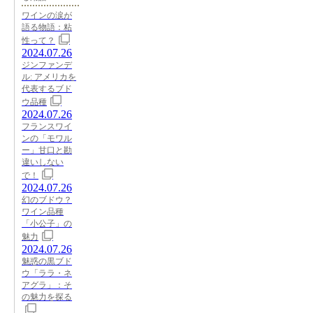
ワインの涙が
語る物語：粘
性って？
2024.07.26
ジンファンデ
ル: アメリカを
代表するブド
ウ品種
2024.07.26
フランスワイ
ンの「モワル
ー」甘口と勘
違いしない
で！
2024.07.26
幻のブドウ？
ワイン品種
「小公子」の
魅力
2024.07.26
魅惑の黒ブド
ウ「ララ・ネ
アグラ」：そ
の魅力を探る