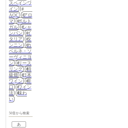
スペインワ
イン
AOC
アロ
マ
ポルト
ガル
シャ
ンパン
イ
タリア
タ
ンニン
カ
ベルネ・ソ
ーヴィニヨ
ン
リース
リング
特
級畑
日本
ワイン
辛
口
ワイン
法
味わ
い
50音から検索
あ