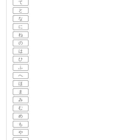
て
と
な
に
ね
の
は
ひ
ふ
へ
ほ
ま
み
む
め
も
や