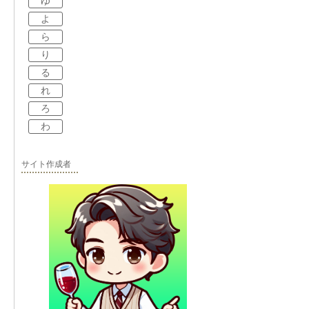
ゆ
よ
ら
り
る
れ
ろ
わ
サイト作成者