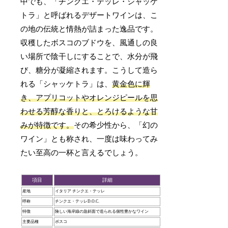
中でも、「チンクエ・テッレ・シャッケ
トラ」と呼ばれるデザートワインは、こ
の地の伝統と情熱が詰まった逸品です。
収穫したボスコのブドウを、風通しの良
い場所で陰干しにすることで、水分が飛
び、糖分が凝縮されます。こうして造ら
れる「シャッケトラ」は、
黄金色に輝
き、アプリコットやオレンジピールを思
わせる芳醇な香りと、とろけるような甘
みが特徴です。
その希少性から、「幻の
ワイン」とも称され、一度は味わってみ
たい至高の一杯と言えるでしょう。
項目
詳細
産地
イタリア チンクエ・テッレ
呼称
チンクエ・テッレD.O.C.
特徴
険しい海岸線の急斜面で造られる個性豊かなワイン
主要品種
ボスコ