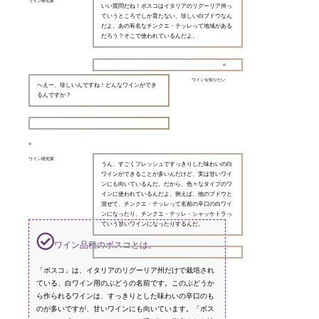
ワイン研究家
いい質問だね！ボスコはイタリアのリグーリア州っ
ていうところでしか育たない、珍しい白ブドウなん
だよ。あの有名なチンクエ・テッレって地域がある
だろう？そこで使われているんだよ。
ワインを知りたい
へえー、珍しいんですね！どんなワインができ
るんですか？
ワイン研究家
うん、すごくフレッシュですっきりした味わいの白
ワインができることが多いんだけど、実は甘いワイ
ンにも向いているんだ。だから、色々なタイプのワ
インに使われているんだよ。例えば、他のブドウと
混ぜて、チンクエ・テッレって名前の辛口の白ワイ
ンになったり、チンクエ・テッレ・シャッケトラっ
ていう甘いワインになったりするんだ。
ワイン品種のボスコとは。
「ボスコ」は、イタリアのリグーリア州だけで栽培され
ている、白ワイン用のぶどうの名前です。このぶどうか
ら作られるワインは、すっきりとした味わいの辛口のも
のが多いですが、甘いワインにも向いています。「ボス