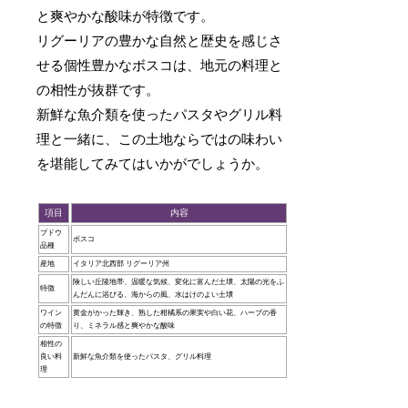
と爽やかな酸味が特徴です。
リグーリアの豊かな自然と歴史を感じさ
せる個性豊かなボスコは、地元の料理と
の相性が抜群です。
新鮮な魚介類を使ったパスタやグリル料
理と一緒に、この土地ならではの味わい
を堪能してみてはいかがでしょうか。
項目
内容
ブドウ
ボスコ
品種
産地
イタリア北西部 リグーリア州
険しい丘陵地帯、温暖な気候、変化に富んだ土壌、太陽の光をふ
特徴
んだんに浴びる、海からの風、水はけのよい土壌
ワイン
黄金がかった輝き、熟した柑橘系の果実や白い花、ハーブの香
の特徴
り、ミネラル感と爽やかな酸味
相性の
良い料
新鮮な魚介類を使ったパスタ、グリル料理
理