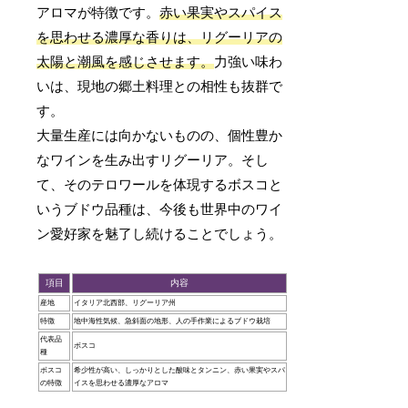
アロマが特徴です。
赤い果実やスパイス
を思わせる濃厚な香りは、リグーリアの
太陽と潮風を感じさせます。
力強い味わ
いは、現地の郷土料理との相性も抜群で
す。
大量生産には向かないものの、個性豊か
なワインを生み出すリグーリア。そし
て、そのテロワールを体現するボスコと
いうブドウ品種は、今後も世界中のワイ
ン愛好家を魅了し続けることでしょう。
項目
内容
産地
イタリア北西部、リグーリア州
特徴
地中海性気候、急斜面の地形、人の手作業によるブドウ栽培
代表品
ボスコ
種
ボスコ
希少性が高い、しっかりとした酸味とタンニン、赤い果実やスパ
の特徴
イスを思わせる濃厚なアロマ