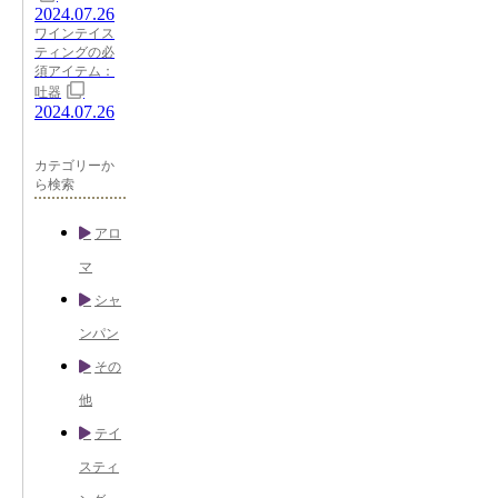
2024.07.26
ワインテイス
ティングの必
須アイテム：
吐器
2024.07.26
カテゴリーか
ら検索
アロ
マ
シャ
ンパン
その
他
テイ
スティ