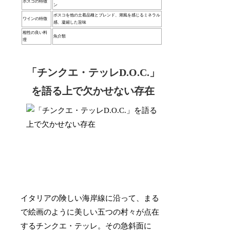
ボスコの特徴
ン
ボスコを他の土着品種とブレンド、潮風を感じるミネラル
ワインの特徴
感、凝縮した旨味
相性の良い料
魚介類
理
「チンクエ・テッレD.O.C.」
を語る上で欠かせない存在
イタリアの険しい海岸線に沿って、まる
で絵画のように美しい五つの村々が点在
するチンクエ・テッレ。その急斜面に