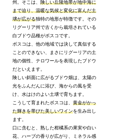
州。そこは、
険しい丘陵地帯が地中海に
まで迫り、温暖な気候と変化に富んだ土
壌が広がる
独特の地形が特徴です。その
リグーリア州で古くから栽培されている
白ブドウ品種がボスコです。
ボスコは、他の地域では決して真似する
ことのできない、まさにリグーリアの土
地の個性、テロワールを表現したブドウ
だといえます。
険しい斜面に広がるブドウ畑は、太陽の
光をふんだんに浴び、海からの風を受
け、水はけのよい土壌で育ちます。
こうして育まれたボスコは、
黄金がかっ
た輝きを帯びた美しいワイン
を生み出し
ます。
口に含むと、熟した柑橘系の果実や白い
花、ハーブの香りが広がり、ミネラル感