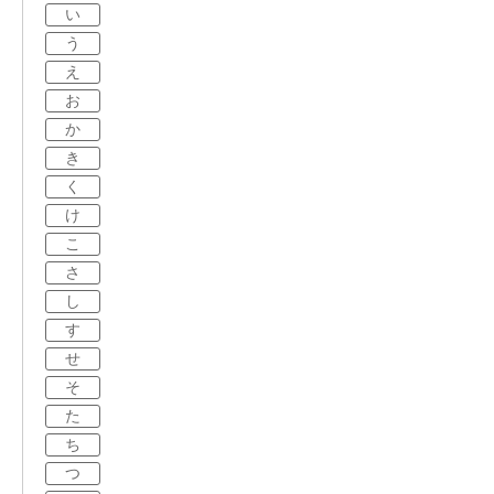
い
う
え
お
か
き
く
け
こ
さ
し
す
せ
そ
た
ち
つ