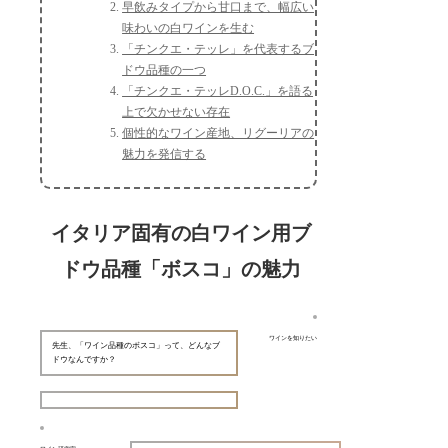
早飲みタイプから甘口まで、幅広い
味わいの白ワインを生む
「チンクエ・テッレ」を代表するブ
ドウ品種の一つ
「チンクエ・テッレD.O.C.」を語る
上で欠かせない存在
個性的なワイン産地、リグーリアの
魅力を発信する
イタリア固有の白ワイン用ブ
ドウ品種「ボスコ」の魅力
ワインを知りたい
先生、「ワイン品種のボスコ」って、どんなブ
ドウなんですか？