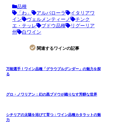
品種
「わ」
アルバローラ
イタリアワ
イン
ヴェルメンティーノ
チンク
エ・テッレ
ブドウ品種
リグーリア
州
白ワイン
関連するワインの記事
万能選手！ワイン品種「グラウブルグンダー」の魅力を探
る
グロ・ノワリアン：幻の黒ブドウが織りなす芳醇な世界
シチリアの太陽を浴びて育つ：ワイン品種カタラットの魅
力