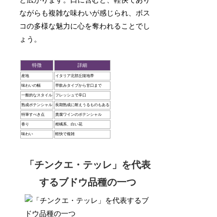
と広がります。口に含むと、軽快であり
ながらも複雑な味わいが感じられ、ボス
コの多様な魅力に心を奪われることでし
ょう。
特徴
詳細
産地
イタリア北部丘陵地帯
味わいの幅
早飲みタイプから甘口まで
一般的なスタイル
フレッシュで辛口
熟成ポテンシャル
長期熟成に耐えうるものもある
特筆すべき点
貴腐ワインのポテンシャル
香り
柑橘系、白い花
味わい
軽快で複雑
「チンクエ・テッレ」を代表
するブドウ品種の一つ