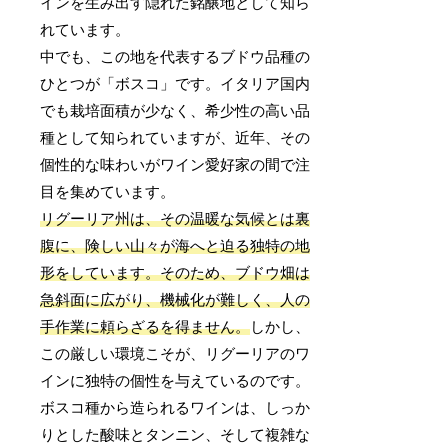
インを生み出す隠れた銘醸地として知ら
れています。
中でも、この地を代表するブドウ品種の
ひとつが「ボスコ」です。イタリア国内
でも栽培面積が少なく、希少性の高い品
種として知られていますが、近年、その
個性的な味わいがワイン愛好家の間で注
目を集めています。
リグーリア州は、その温暖な気候とは裏
腹に、険しい山々が海へと迫る独特の地
形をしています。そのため、ブドウ畑は
急斜面に広がり、機械化が難しく、人の
手作業に頼らざるを得ません。
しかし、
この厳しい環境こそが、リグーリアのワ
インに独特の個性を与えているのです。
ボスコ種から造られるワインは、しっか
りとした酸味とタンニン、そして複雑な