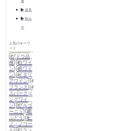
者
道具
飲み
方
人気のキーワ
ード
ブドウ品
種
白ワイ
ン
赤ワイ
ン
イタリ
アワイン
フランス
スパークリ
ングワイ
ン
ブルゴ
ーニュ
黒
ぶどう
ピ
ノ・ノワー
ル
フラン