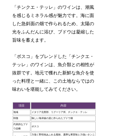
「チンクエ・テッレ」のワインは、潮風
を感じるミネラル感が魅力です。海に面
した急斜面の畑で作られるため、太陽の
光をふんだんに浴び、ブドウは凝縮した
旨味を蓄えます。
「ボスコ」をブレンドした「チンクエ・
テッレ」のワインは、魚介類との相性が
抜群です。地元で獲れた新鮮な魚介を使
った料理と一緒に、この土地ならではの
味わいを堪能してみてください。
項目
内容
地域
イタリア北西部、リグーリア州、チンクエ・テッレ
特徴
険しい海岸線の崖に作られたブドウ畑
代表的なブド
ボスコ
ウ品種
力強く野性味あふれる風味、濃厚な果実味と力強いタンニ