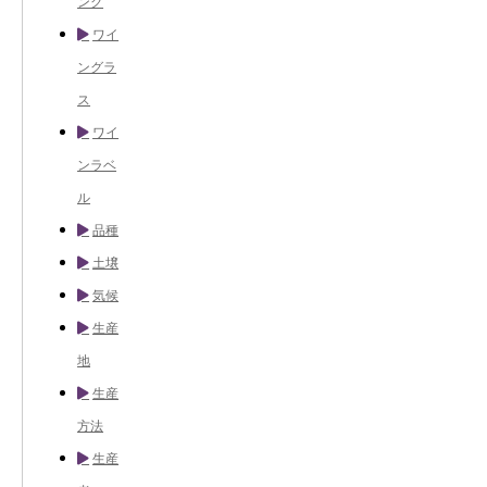
ング
ワイ
ングラ
ス
ワイ
ンラベ
ル
品種
土壌
気候
生産
地
生産
方法
生産