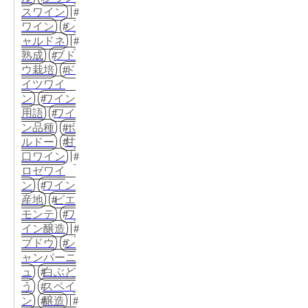
スワイン
ワイン
シ
ャルドネ
熟成
ブド
ウ栽培
ド
イツワイ
ン
ワイン
用語
ワイ
ン品種
ボ
ルドー
甘
口ワイン
ロゼワイ
ン
ワイン
産地
ピエ
モンテ
ワ
イン醸造
ブドウ
シ
ャンパーニ
ュ
白ぶど
う
スペイ
ン
醸造