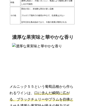
濃厚な色合い、力強いタンニン、熟成により複雑な香りを醸
特徴
し出す可能性
歴史が浅く、未知数な部分が多い品種
その他
ブルガリア国内での栽培が中心で、生産量は少ない
近年注目を集め始めており、今後の発展が期待される
濃厚な果実味と華やかな香り
メルニック５５という葡萄品種から作ら
れるワインは、
口に含んだ瞬間に広が
る、ブラックチェリーやプラムを彷彿と
させる濃厚な果実味
が最大の魅力です。