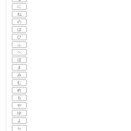
に
ね
の
は
ひ
ふ
へ
ほ
ま
み
む
め
も
や
ゆ
よ
ら