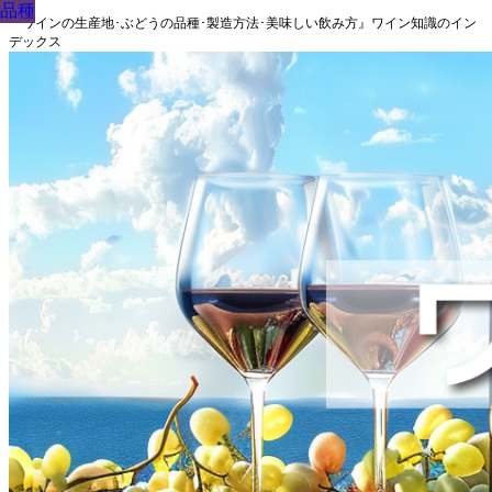
品種
品種
品種
品種
品種
品種
品種
品種
品種
『ワインの生産地･ぶどうの品種･製造方法･美味しい飲み方』ワイン知識のイン
デックス