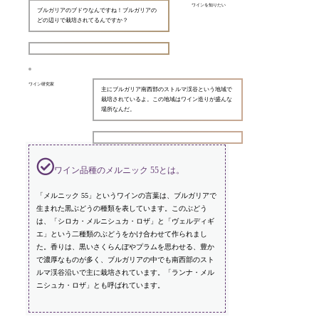
ワインを知りたい
ブルガリアのブドウなんですね！ブルガリアの
どの辺りで栽培されてるんですか？
ワイン研究家
主にブルガリア南西部のストルマ渓谷という地域で
栽培されているよ。この地域はワイン造りが盛んな
場所なんだ。
ワイン品種のメルニック 55とは。
「メルニック 55」というワインの言葉は、ブルガリアで
生まれた黒ぶどうの種類を表しています。このぶどう
は、「シロカ・メルニシュカ・ロザ」と「ヴェルディギ
エ」という二種類のぶどうをかけ合わせて作られまし
た。香りは、黒いさくらんぼやプラムを思わせる、豊か
で濃厚なものが多く、ブルガリアの中でも南西部のスト
ルマ渓谷沿いで主に栽培されています。「ランナ・メル
ニシュカ・ロザ」とも呼ばれています。