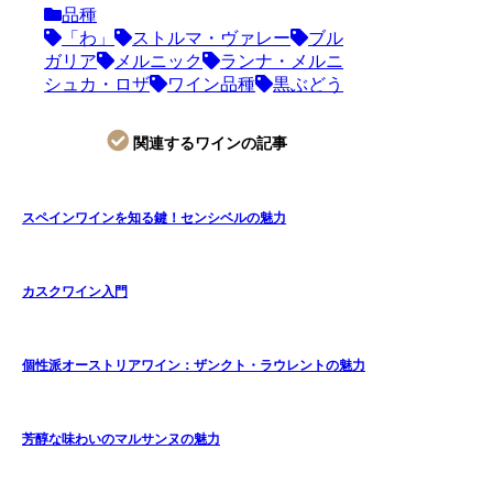
品種
「わ」
ストルマ・ヴァレー
ブル
ガリア
メルニック
ランナ・メルニ
シュカ・ロザ
ワイン品種
黒ぶどう
関連するワインの記事
スペインワインを知る鍵！センシベルの魅力
カスクワイン入門
個性派オーストリアワイン：ザンクト・ラウレントの魅力
芳醇な味わいのマルサンヌの魅力