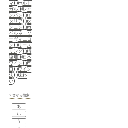
マ
ポルト
ガル
シャ
ンパン
イ
タリア
タ
ンニン
カ
ベルネ・ソ
ーヴィニヨ
ン
リース
リング
特
級畑
日本
ワイン
辛
口
ワイン
法
味わ
い
50音から検索
あ
い
う