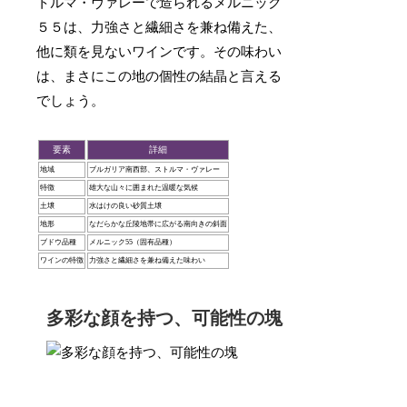
トルマ・ヴァレーで造られるメルニック
５５は、力強さと繊細さを兼ね備えた、
他に類を見ないワインです。その味わい
は、まさにこの地の個性の結晶と言える
でしょう。
要素
詳細
地域
ブルガリア南西部、ストルマ・ヴァレー
特徴
雄大な山々に囲まれた温暖な気候
土壌
水はけの良い砂質土壌
地形
なだらかな丘陵地帯に広がる南向きの斜面
ブドウ品種
メルニック55（固有品種）
ワインの特徴
力強さと繊細さを兼ね備えた味わい
多彩な顔を持つ、可能性の塊