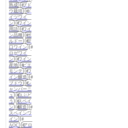
熟成
ブド
ウ栽培
ド
イツワイ
ン
ワイン
用語
ワイ
ン品種
ボ
ルドー
甘
口ワイン
ロゼワイ
ン
ワイン
産地
ピエ
モンテ
ワ
イン醸造
ブドウ
シ
ャンパーニ
ュ
白ぶど
う
スペイ
ン
醸造
スペインワ
イン
AOC
アロ