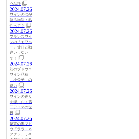
ウ品種
2024.07.26
ワインの涙が
語る物語：粘
性って？
2024.07.26
フランスワイ
ンの「モワル
ー」甘口と勘
違いしない
で！
2024.07.26
幻のブドウ？
ワイン品種
「小公子」の
魅力
2024.07.26
ワインの香り
を楽しむ：第
二アロマの世
界
2024.07.26
魅惑の黒ブド
ウ「ララ・ネ
アグラ」：そ