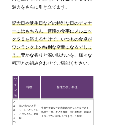
魅力をさらに引き立てます。
記念日や誕生日などの特別な日のディナ
ーにはもちろん、普段の食事にメルニッ
ク５５を添えるだけで、いつもの食卓が
ワンランク上の特別な空間になるでしょ
う。
豊かな香りと深い味わいを、様々な
料理との組み合わせでご堪能ください。
ワ
イ
特徴
相性の良い料理
ン
名
メ
ル
深い味わいと香
牛肉や羊肉などの赤身肉のグリルやロースト、
ニ
り、しっかりとし
熟成チーズ、キノコ料理、ジビエ料理、胡椒や
ッ
たタンニンと果実
クローブなどのスパイスを使った料理
ク
味
55