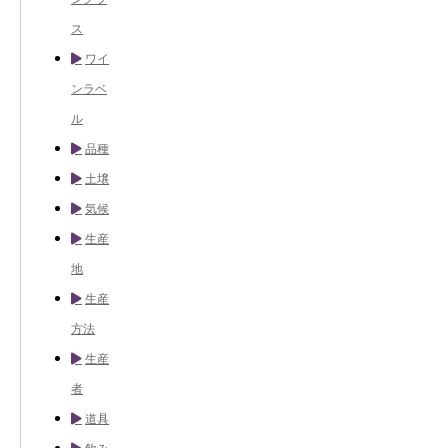
ス
ワイ
ンラベ
ル
品種
土壌
気候
生産
地
生産
方法
生産
者
道具