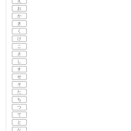
え
お
か
き
く
け
こ
さ
し
す
せ
そ
た
ち
つ
て
と
な