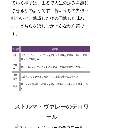
ていく様子は、まるで人生の深みを感じ
させるかのようです。若いうちの力強い
味わいと、熟成した後の円熟した味わ
い、どちらを楽しむかはあなた次第で
す。
特徴
詳細
味わ
ブラックチェリーやプラムを思わせる濃厚な果実味、熟した果実の
い
甘やかで芳醇な香り
アロ
スパイス、ハーブ、スミレの花のような複雑で華やかな香り
マ
口当
力強く、しっかりとしたタンニンと凝縮感のある味わい
たり
時とともに熟成し、複雑さを増す。円熟した味わいへと変化してい
熟成
く。
ストルマ・ヴァレーのテロワ
ール