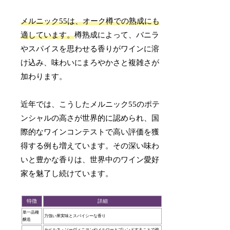
メルニック55は、オーク樽での熟成にも
適しています。
樽熟成によって、バニラ
やスパイスを思わせる香りがワインに溶
け込み、味わいにまろやかさと複雑さが
加わります。
近年では、こうしたメルニック55のポテ
ンシャルの高さが世界的に認められ、国
際的なワインコンテストで高い評価を獲
得する例も増えています。その深い味わ
いと豊かな香りは、世界中のワイン愛好
家を魅了し続けています。
特徴
詳細
単一品種
力強い果実味とスパイシーな香り
醸造
カベルネ・ソーヴィニヨンやメルローとブレンドすることで複