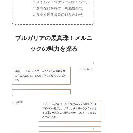
ストルマ・ヴァレーのテロワール
多彩な顔を持つ、可能性の塊
食卓を彩る最高の組み合わせ
ブルガリアの黒真珠！メルニ
ックの魅力を探る
ワインを知りたい
先生、「メルニック55」ってワインの品種の話
が出たんだけど、どんなブドウか教えてくださ
い。
ワイン研究家
「メルニック55」はブルガリアのブドウ品種で、黒
ブドウの一種だよ。ブラックチェリーやプラムのよ
うな香りが特徴で、濃厚な味わいのワインになるこ
とが多いんだ。