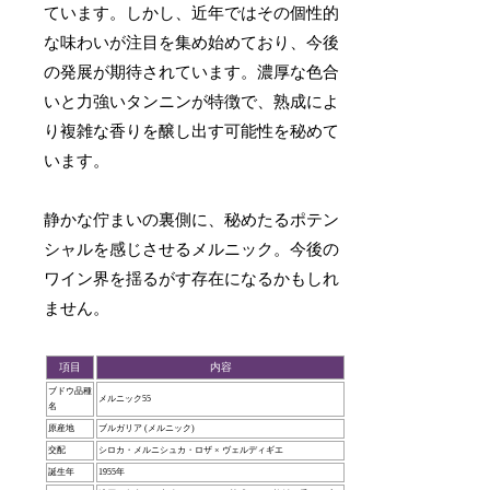
ています。しかし、近年ではその個性的
な味わいが注目を集め始めており、今後
の発展が期待されています。濃厚な色合
いと力強いタンニンが特徴で、熟成によ
り複雑な香りを醸し出す可能性を秘めて
います。
静かな佇まいの裏側に、秘めたるポテン
シャルを感じさせるメルニック。今後の
ワイン界を揺るがす存在になるかもしれ
ません。
項目
内容
ブドウ品種
メルニック55
名
原産地
ブルガリア (メルニック)
交配
シロカ・メルニシュカ・ロザ × ヴェルディギエ
誕生年
1955年