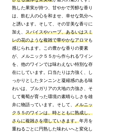
熟した果実が持つ、甘やかで芳醇な香り
は、飲む人の心を和ませ、幸せな気分へ
と誘います。そして、その甘美な香りに
加え、
スパイスやハーブ、あるいはスミ
レの花のような複雑で華やかなアロマ
も
感じられます。この豊かな香りの要素
が、メルニック５５から作られるワイン
を、他のワインでは味わえない特別な存
在にしています。口当たりは力強く、し
っかりとしたタンニンと凝縮感のある味
わいは、ブルガリアの大地の力強さ、そ
して葡萄が育った環境の素晴らしさを雄
弁に物語っています。そして、
メルニッ
ク５５のワインは、時とともに熟成し、
さらに複雑さを増していきます。
年月を
重ねるごとに円熟した味わいへと変化し