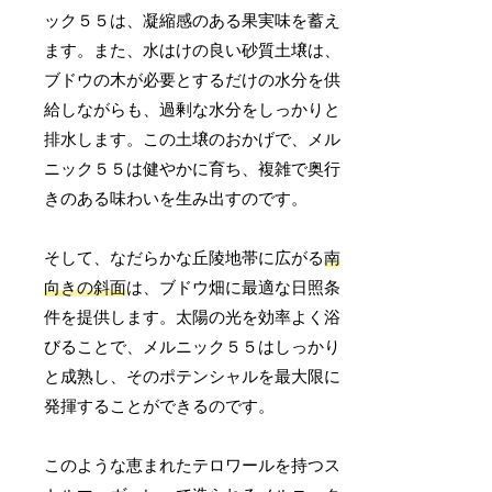
ック５５は、凝縮感のある果実味を蓄え
ます。また、水はけの良い砂質土壌は、
ブドウの木が必要とするだけの水分を供
給しながらも、過剰な水分をしっかりと
排水します。この土壌のおかげで、メル
ニック５５は健やかに育ち、複雑で奥行
きのある味わいを生み出すのです。
そして、なだらかな丘陵地帯に広がる
南
向きの斜面
は、ブドウ畑に最適な日照条
件を提供します。太陽の光を効率よく浴
びることで、メルニック５５はしっかり
と成熟し、そのポテンシャルを最大限に
発揮することができるのです。
このような恵まれたテロワールを持つス