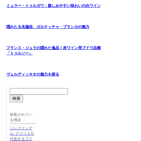
ミュラー・トゥルガウ：親しみやすい味わいの白ワイン
隠れたる名脇役、ガルナッチャ・ブランカの魅力
フランス・ジュラの隠れた逸品！赤ワイン用ブドウ品種
「トゥルソー」
ヴェルディッキオの魅力を探る
検索
検索されてい
る用語
ジンファンデ
ル: アメリカを
代表するブド