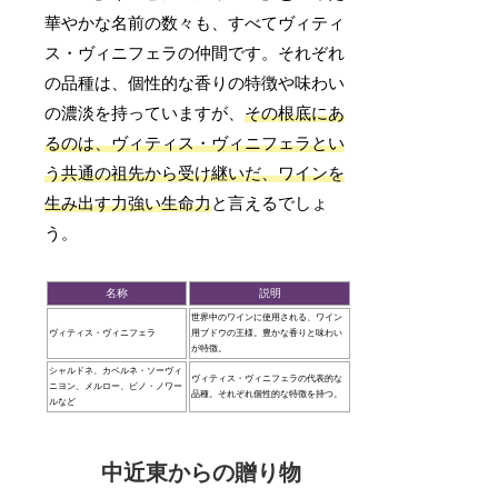
華やかな名前の数々も、すべてヴィティ
ス・ヴィニフェラの仲間です。それぞれ
の品種は、個性的な香りの特徴や味わい
の濃淡を持っていますが、
その根底にあ
るのは、ヴィティス・ヴィニフェラとい
う共通の祖先から受け継いだ、ワインを
生み出す力強い生命力
と言えるでしょ
う。
名称
説明
世界中のワインに使用される、ワイン
ヴィティス・ヴィニフェラ
用ブドウの王様。豊かな香りと味わい
が特徴。
シャルドネ、カベルネ・ソーヴィ
ヴィティス・ヴィニフェラの代表的な
ニヨン、メルロー、ピノ・ノワー
品種。それぞれ個性的な特徴を持つ。
ルなど
中近東からの贈り物