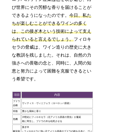
び世界にその芳醇な香りを届けることが
できるようになったのです。
今日、私た
ちが楽しむことができるワインの多く
は、この接ぎ木という技術によって支え
られていると言えるでしょう。
フィロキ
セラの脅威は、ワイン造りの歴史に大き
な教訓を残しました。それは、自然の力
強さへの畏敬の念と、同時に、人間の知
恵と努力によって困難を克服できるとい
う希望です。
項目
内容
ブドウ
ヴィティス・ヴィニフェラ（ヨーロッパ原産）
品種
特徴
豊かな風味と香り
19世紀にフィロキセラ（北アメリカ原産の害虫）が蔓延
危機
根に寄生し、ブドウの木を枯死させる
接ぎ木
解決策
– フィロキセラに強い北アメリカ原産のブドウの根を台木に、ヴィ