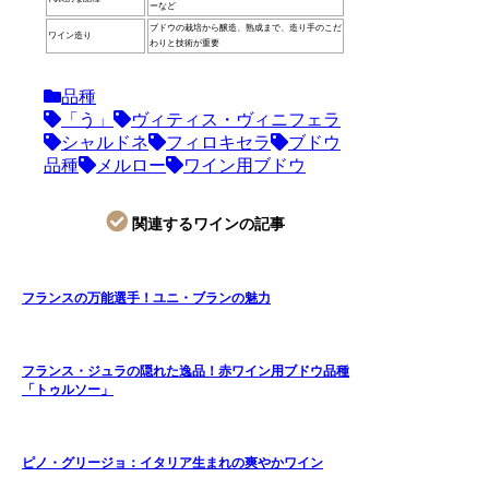
ーなど
ブドウの栽培から醸造、熟成まで、造り手のこだ
ワイン造り
わりと技術が重要
品種
「う」
ヴィティス・ヴィニフェラ
シャルドネ
フィロキセラ
ブドウ
品種
メルロー
ワイン用ブドウ
関連するワインの記事
フランスの万能選手！ユニ・ブランの魅力
フランス・ジュラの隠れた逸品！赤ワイン用ブドウ品種
「トゥルソー」
ピノ・グリージョ：イタリア生まれの爽やかワイン