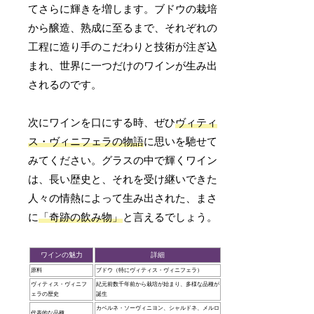
てさらに輝きを増します。ブドウの栽培
から醸造、熟成に至るまで、それぞれの
工程に造り手のこだわりと技術が注ぎ込
まれ、世界に一つだけのワインが生み出
されるのです。
次にワインを口にする時、ぜひ
ヴィティ
ス・ヴィニフェラの物語
に思いを馳せて
みてください。グラスの中で輝くワイン
は、長い歴史と、それを受け継いできた
人々の情熱によって生み出された、まさ
に
「奇跡の飲み物」
と言えるでしょう。
ワインの魅力
詳細
原料
ブドウ（特にヴィティス・ヴィニフェラ）
ヴィティス・ヴィニフ
紀元前数千年前から栽培が始まり、多様な品種が
ェラの歴史
誕生
カベルネ・ソーヴィニヨン、シャルドネ、メルロ
代表的な品種