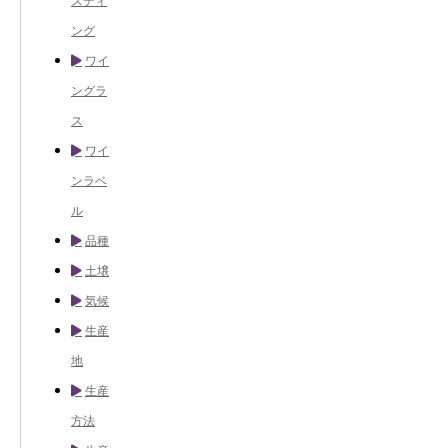
スティ
ング
ワイ
ングラ
ス
ワイ
ンラベ
ル
品種
土壌
気候
生産
地
生産
方法