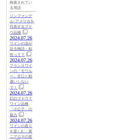
検索されてい
る用語
ジンファンデ
ル: アメリカを
代表するブド
ウ品種
2024.07.26
ワインの涙が
語る物語：粘
性って？
2024.07.26
フランスワイ
ンの「モワル
ー」甘口と勘
違いしない
で！
2024.07.26
幻のブドウ？
ワイン品種
「小公子」の
魅力
2024.07.26
ワインの香り
を楽しむ：第
二アロマの世