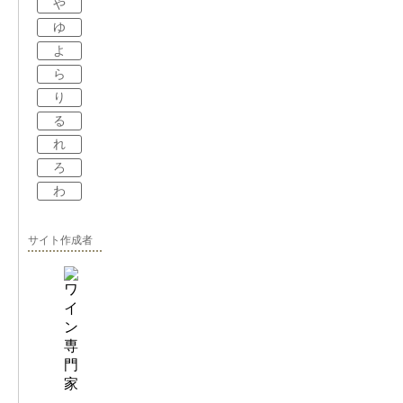
や
ゆ
よ
ら
り
る
れ
ろ
わ
サイト作成者