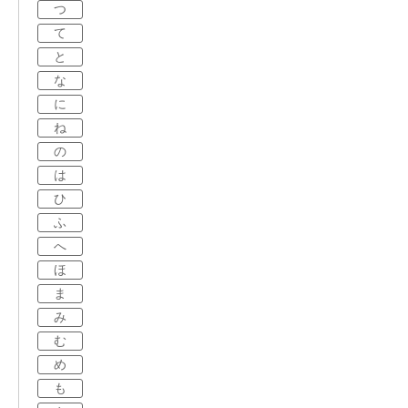
つ
て
と
な
に
ね
の
は
ひ
ふ
へ
ほ
ま
み
む
め
も