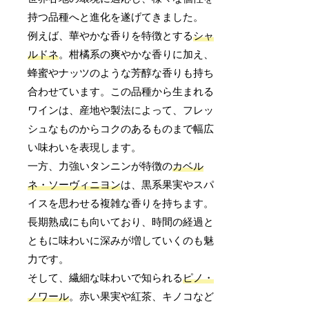
持つ品種へと進化を遂げてきました。
例えば、華やかな香りを特徴とする
シャ
ルドネ
。柑橘系の爽やかな香りに加え、
蜂蜜やナッツのような芳醇な香りも持ち
合わせています。この品種から生まれる
ワインは、産地や製法によって、フレッ
シュなものからコクのあるものまで幅広
い味わいを表現します。
一方、力強いタンニンが特徴の
カベル
ネ・ソーヴィニヨン
は、黒系果実やスパ
イスを思わせる複雑な香りを持ちます。
長期熟成にも向いており、時間の経過と
ともに味わいに深みが増していくのも魅
力です。
そして、繊細な味わいで知られる
ピノ・
ノワール
。赤い果実や紅茶、キノコなど