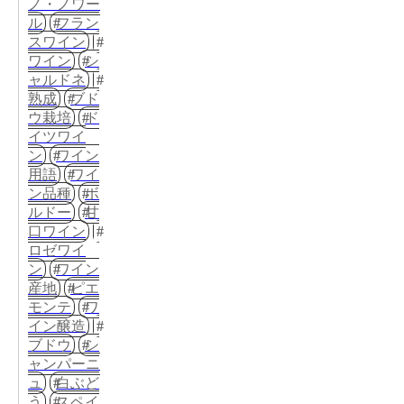
ノ・ノワー
ル
フラン
スワイン
ワイン
シ
ャルドネ
熟成
ブド
ウ栽培
ド
イツワイ
ン
ワイン
用語
ワイ
ン品種
ボ
ルドー
甘
口ワイン
ロゼワイ
ン
ワイン
産地
ピエ
モンテ
ワ
イン醸造
ブドウ
シ
ャンパーニ
ュ
白ぶど
う
スペイ