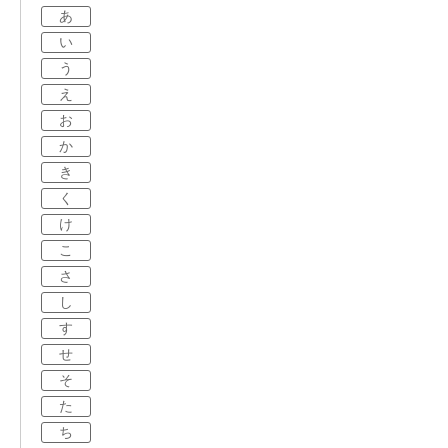
あ
い
う
え
お
か
き
く
け
こ
さ
し
す
せ
そ
た
ち