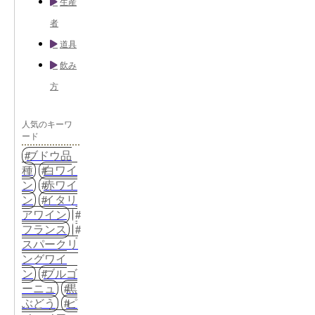
生産
者
道具
飲み
方
人気のキーワ
ード
ブドウ品
種
白ワイ
ン
赤ワイ
ン
イタリ
アワイン
フランス
スパークリ
ングワイ
ン
ブルゴ
ーニュ
黒
ぶどう
ピ