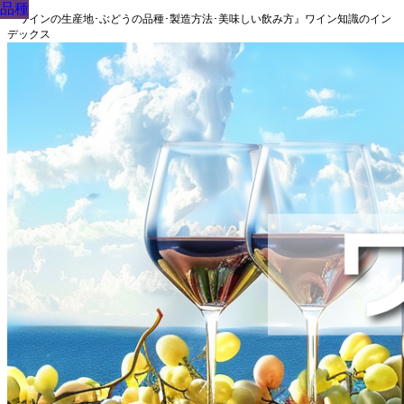
品種
品種
品種
品種
品種
品種
品種
品種
品種
『ワインの生産地･ぶどうの品種･製造方法･美味しい飲み方』ワイン知識のイン
デックス