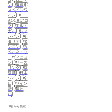
ン
醸造
スペインワ
イン
AOC
アロ
マ
ポルト
ガル
シャ
ンパン
イ
タリア
タ
ンニン
カ
ベルネ・ソ
ーヴィニヨ
ン
リース
リング
特
級畑
日本
ワイン
辛
口
ワイン
法
味わ
い
50音から検索