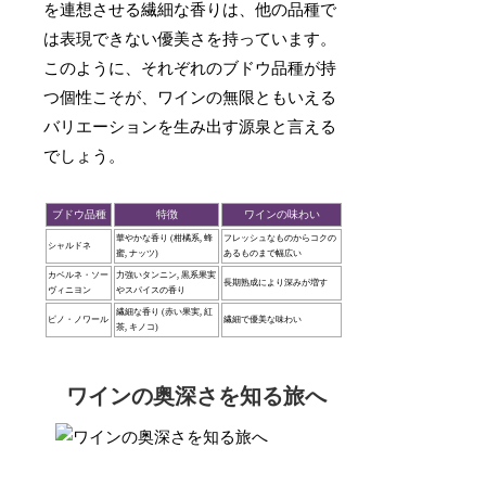
を連想させる繊細な香りは、他の品種で
は表現できない優美さを持っています。
このように、それぞれのブドウ品種が持
つ個性こそが、ワインの無限ともいえる
バリエーションを生み出す源泉と言える
でしょう。
ブドウ品種
特徴
ワインの味わい
華やかな香り (柑橘系, 蜂
フレッシュなものからコクの
シャルドネ
蜜, ナッツ)
あるものまで幅広い
カベルネ・ソー
力強いタンニン, 黒系果実
長期熟成により深みが増す
ヴィニヨン
やスパイスの香り
繊細な香り (赤い果実, 紅
ピノ・ノワール
繊細で優美な味わい
茶, キノコ)
ワインの奥深さを知る旅へ