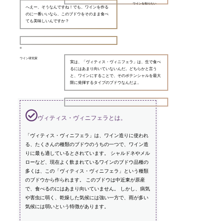
ワインを知りたい
へえー、そうなんですね！でも、ワインを作る
のに一番いいなら、このブドウをそのまま食べ
ても美味しいんですか？
ワイン研究家
実は、「ヴィティス・ヴィニフェラ」は、生で食べ
るにはあまり向いていないんだ。どちらかと言う
と、ワインにすることで、そのポテンシャルを最大
限に発揮するタイプのブドウなんだよ。
ヴィティス・ヴィニフェラとは。
「ヴィティス・ヴィニフェラ」は、ワイン造りに使われ
る、たくさんの種類のブドウのうちの一つで、ワイン造
りに最も適しているとされています。 シャルドネやメル
ローなど、現在よく飲まれているワインのブドウ品種の
多くは、この「ヴィティス・ヴィニフェラ」という種類
のブドウから作られます。 このブドウは中近東が原産
で、食べるのにはあまり向いていません。 しかし、病気
や害虫に弱く、乾燥した気候には強い一方で、雨が多い
気候には弱いという特徴があります。