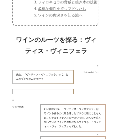
フィロキセラの脅威と接ぎ木の技術
多様な個性を持つブドウたち
ワインの奥深さを知る旅へ
ワインのルーツを探る：ヴィ
ティス・ヴィニフェラ
ワインを知りたい
先生、「ヴィティス・ヴィニフェラ」って、ど
んなブドウなんですか？
ワイン研究家
いい質問だね。「ヴィティス・ヴィニフェラ」は、
ワインを作るのに最も適したブドウの種のことなん
だ。シャルドネやメルローといった、みんなが良く
知っているワインの原料になるブドウも、「ヴィテ
ィス・ヴィニフェラ」ってわけだ。