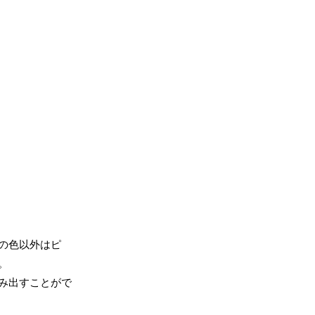
の色以外はピ
。
み出すことがで