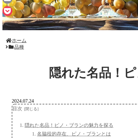
Email
Pocket
ホーム
品種
隠れた名品！ピ
2024.07.24
目次
隠れた名品！ピノ・ブランの魅力を探る
名脇役的存在、ピノ・ブランとは