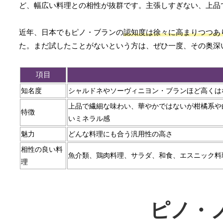
ど、幅広い料理との相性が抜群です。主張しすぎない、上品
近年、日本でもピノ・ブランの
認知度は徐々に高まりつつあ
た。まだ試したことがないという方は、ぜひ一度、その奥深
項目
知名度
シャルドネやソーヴィニヨン・ブランほど高くは
上品で繊細な味わい、華やかではないが柑橘系や
特徴
いミネラル感
魅力
どんな料理にも合う汎用性の高さ
相性の良い料
魚介類、鶏肉料理、サラダ、和食、エスニック料
理
ピノ・