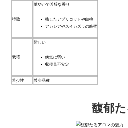
華やかで芳醇な香り
特徴
熟したアプリコットや白桃
アカシアやスイカズラの蜂蜜
難しい
栽培
病気に弱い
収穫量不安定
希少性
希少品種
馥郁た