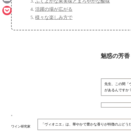
ふくよかな果実味とまろやかな酸味
Email
活躍の場が広がる
様々な楽しみ方で
Pocket
魅惑の芳香
先生、この間「
があるんですか
「ヴィオニエ」は、華やかで豊かな香りが特徴のぶどう
ワイン研究家