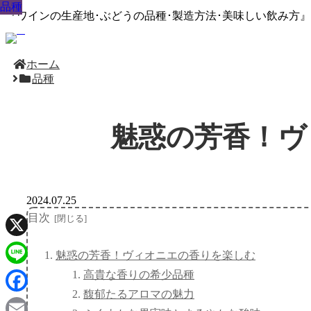
品種
品種
品種
品種
品種
品種
品種
品種
品種
『ワインの生産地･ぶどうの品種･製造方法･美味しい飲み方
ホーム
品種
魅惑の芳香！ヴ
2024.07.25
目次
X
魅惑の芳香！ヴィオニエの香りを楽しむ
高貴な香りの希少品種
Line
馥郁たるアロマの魅力
Facebook