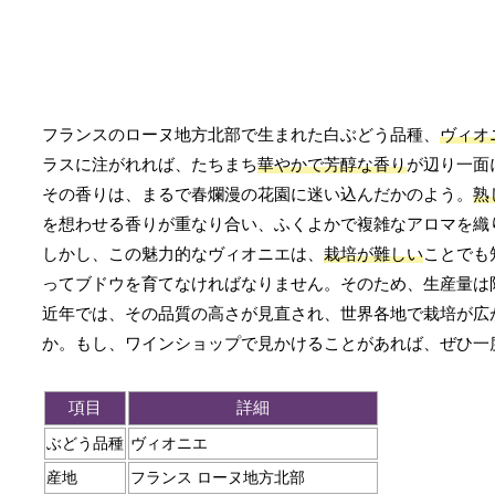
フランスのローヌ地方北部で生まれた白ぶどう品種、
ヴィオ
ラスに注がれれば、たちまち
華やかで芳醇な香り
が辺り一面
その香りは、まるで春爛漫の花園に迷い込んだかのよう。
熟
を想わせる香りが重なり合い、ふくよかで複雑なアロマを織
しかし、この魅力的なヴィオニエは、
栽培が難しい
ことでも
ってブドウを育てなければなりません。そのため、生産量は
近年では、その品質の高さが見直され、世界各地で栽培が広
か。もし、ワインショップで見かけることがあれば、ぜひ一
項目
詳細
ぶどう品種
ヴィオニエ
産地
フランス ローヌ地方北部