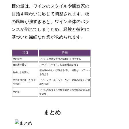
梗の量は、ワインのスタイルや醸造家の
目指す味わいに応じて調整されます。梗
の風味が強すぎると、ワイン全体のバラ
ンスが崩れてしまうため、経験と技術に
基づいた繊細な作業が求められます。
項目
詳細
梗の役割
ワインに複雑な香りと味わいを付与する
梗由来の香り
ハーブ、スパイス、紅茶を連想させる
梗由来の味わいが深みを増し、複雑なニュアンス
熟成による変化
を与える
梗の使用に適したブド
ピノ・ノワール、シラーなど、果実の味わいが繊
ウ品種
細な品種
ワインのスタイルや醸造家の目指す味わいに応じ
梗の量
て調整
まとめ