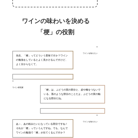
ワインの味わいを決める
「梗」の役割
ワインを知りたい
先生、「梗」ってどういう意味ですか？ワイン
の勉強をしているとよく見かけるんですけど、
よく分からなくて。
ワイン研究家
「梗」は、ぶどうの実の部分と、皮や種をつないで
いる、茎のような部分のことだよ。ぶどうの実の軸
になる部分だね。
ワインを知りたい
あ～、あの枝みたいになっている部分ですね！
それが「梗」っていうんですね。でも、なんで
ワインの勉強で「梗」が出てくるんですか？