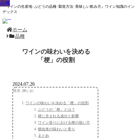
品種
品種
品種
品種
品種
品種
品種
品種
品種
『ワインの生産地･ぶどうの品種･製造方法･美味しい飲み方』ワイン知識のイン
デックス
ホーム
品種
ワインの味わいを決める
「梗」の役割
2024.07.26
目次
ワインの味わいを決める「梗」の役割
ぶどうの「梗」とは？
梗に含まれる成分と影響
ワイン造りにおける梗の扱い方
梗由来の味わいと香り
まとめ