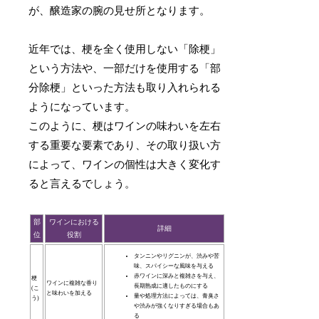
が、醸造家の腕の見せ所となります。
近年では、梗を全く使用しない「除梗」
という方法や、一部だけを使用する「部
分除梗」といった方法も取り入れられる
ようになっています。
このように、梗はワインの味わいを左右
する重要な要素であり、その取り扱い方
によって、ワインの個性は大きく変化す
ると言えるでしょう。
部
ワインにおける
詳細
位
役割
タンニンやリグニンが、渋みや苦
味、スパイシーな風味を与える
赤ワインに深みと複雑さを与え、
梗
ワインに複雑な香り
長期熟成に適したものにする
(こ
と味わいを加える
量や処理方法によっては、青臭さ
う)
や渋みが強くなりすぎる場合もあ
る