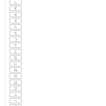
し
す
せ
そ
た
ち
つ
て
と
な
に
ね
の
は
ひ
ふ
へ