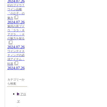
2024.07.26
幻のブドウ？
ワイン品種
「小公子」の
魅力
2024.07.26
魅惑の黒ブド
ウ「ララ・ネ
アグラ」：そ
の魅力を探る
2024.07.26
ワインテイス
ティングの必
須アイテム：
吐器
2024.07.26
カテゴリーか
ら検索
アロ
マ