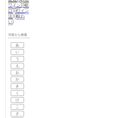
ワイン
辛
口
ワイン
法
味わ
い
50音から検索
あ
い
う
え
お
か
き
く
け
こ
さ