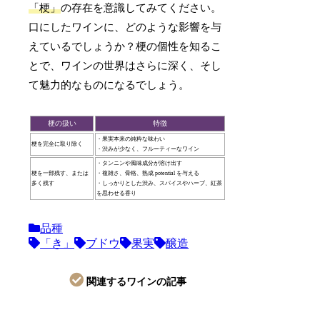
「梗」
の存在を意識してみてください。
口にしたワインに、どのような影響を与
えているでしょうか？梗の個性を知るこ
とで、ワインの世界はさらに深く、そし
て魅力的なものになるでしょう。
梗の扱い
特徴
・果実本来の純粋な味わい
梗を完全に取り除く
・渋みが少なく、フルーティーなワイン
・タンニンや風味成分が溶け出す
梗を一部残す、または
・複雑さ、骨格、熟成 potential を与える
多く残す
・しっかりとした渋み、スパイスやハーブ、紅茶
を思わせる香り
品種
「き」
ブドウ
果実
醸造
関連するワインの記事