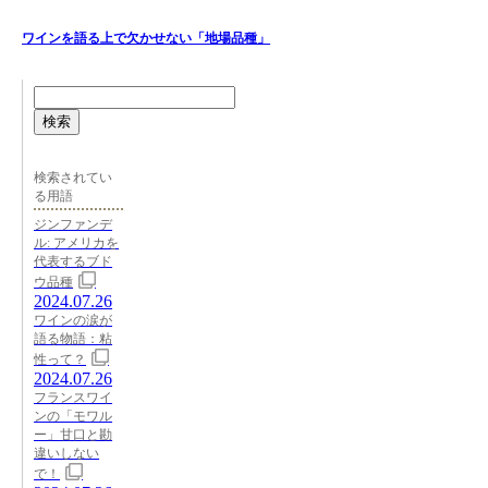
ワインを語る上で欠かせない「地場品種」
検索
検索されてい
る用語
ジンファンデ
ル: アメリカを
代表するブド
ウ品種
2024.07.26
ワインの涙が
語る物語：粘
性って？
2024.07.26
フランスワイ
ンの「モワル
ー」甘口と勘
違いしない
で！