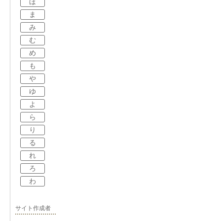
ほ
ま
み
む
め
も
や
ゆ
よ
ら
り
る
れ
ろ
わ
サイト作成者