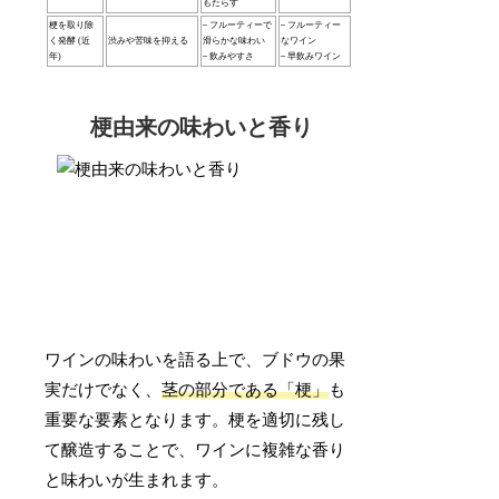
もたらす
梗を取り除
– フルーティーで
– フルーティー
く発酵 (近
渋みや苦味を抑える
滑らかな味わい
なワイン
年)
– 飲みやすさ
– 早飲みワイン
梗由来の味わいと香り
ワインの味わいを語る上で、ブドウの果
実だけでなく、
茎の部分である「梗」
も
重要な要素となります。梗を適切に残し
て醸造することで、ワインに複雑な香り
と味わいが生まれます。