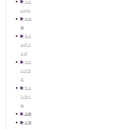
シャ
ンパン
その
他
テイ
スティ
ング
ワイ
ングラ
ス
ワイ
ンラベ
ル
品種
土壌