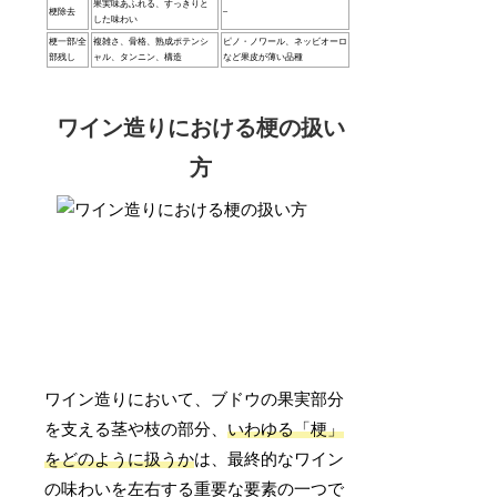
果実味あふれる、すっきりと
梗除去
–
した味わい
梗一部/全
複雑さ、骨格、熟成ポテンシ
ピノ・ノワール、ネッビオーロ
部残し
ャル、タンニン、構造
など果皮が薄い品種
ワイン造りにおける梗の扱い
方
ワイン造りにおいて、ブドウの果実部分
を支える茎や枝の部分、
いわゆる「梗」
をどのように扱うか
は、最終的なワイン
の味わいを左右する重要な要素の一つで