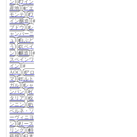
ン
ワイン
産地
ピエ
モンテ
ワ
イン醸造
ブドウ
シ
ャンパーニ
ュ
白ぶど
う
スペイ
ン
醸造
スペインワ
イン
AOC
アロ
マ
ポルト
ガル
シャ
ンパン
イ
タリア
タ
ンニン
カ
ベルネ・ソ
ーヴィニヨ
ン
リース
リング
特
級畑
日本