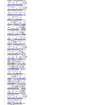
アワイン
フランス
スパークリ
ングワイ
ン
ブルゴ
ーニュ
黒
ぶどう
ピ
ノ・ノワー
ル
フラン
スワイン
ワイン
シ
ャルドネ
熟成
ブド
ウ栽培
ド
イツワイ
ン
ワイン
用語
ワイ
ン品種
ボ
ルドー
甘
口ワイン
ロゼワイ