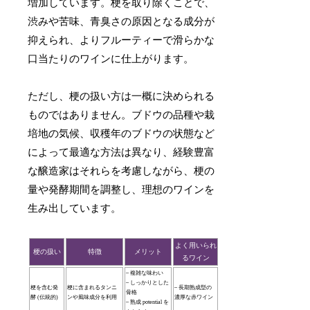
増加しています。梗を取り除くことで、
渋みや苦味、青臭さの原因となる成分が
抑えられ、よりフルーティーで滑らかな
口当たりのワインに仕上がります。
ただし、梗の扱い方は一概に決められる
ものではありません。ブドウの品種や栽
培地の気候、収穫年のブドウの状態など
によって最適な方法は異なり、経験豊富
な醸造家はそれらを考慮しながら、梗の
量や発酵期間を調整し、理想のワインを
生み出しています。
よく用いられ
梗の扱い
特徴
メリット
るワイン
– 複雑な味わい
– しっかりとした
梗を含む発
梗に含まれるタンニ
– 長期熟成型の
骨格
酵 (伝統的)
ンや風味成分を利用
濃厚な赤ワイン
– 熟成 potential を