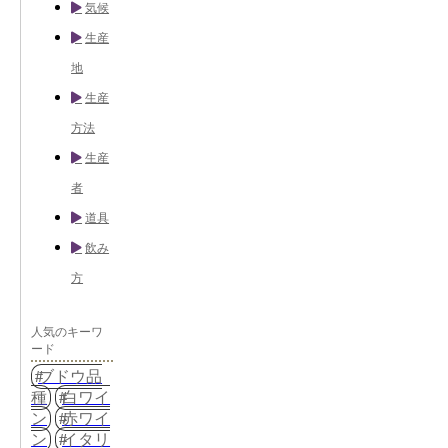
気候
生産
地
生産
方法
生産
者
道具
飲み
方
人気のキーワ
ード
ブドウ品
種
白ワイ
ン
赤ワイ
ン
イタリ