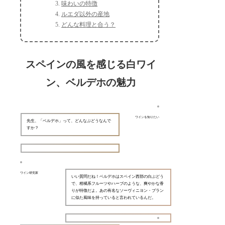
味わいの特徴
ルエダ以外の産地
どんな料理と合う？
スペインの風を感じる白ワイ
ン、ベルデホの魅力
ワインを知りたい
先生、「ベルデホ」って、どんなぶどうなんで
すか？
ワイン研究家
いい質問だね！ベルデホはスペイン西部の白ぶどう
で、柑橘系フルーツやハーブのような、爽やかな香
りが特徴だよ。あの有名なソーヴィニヨン・ブラン
に似た風味を持っていると言われているんだ。