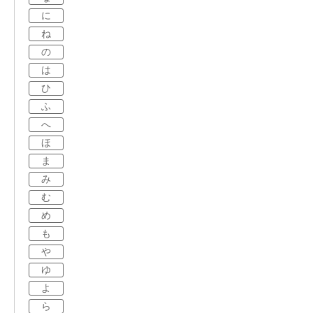
に
ね
の
は
ひ
ふ
へ
ほ
ま
み
む
め
も
や
ゆ
よ
ら