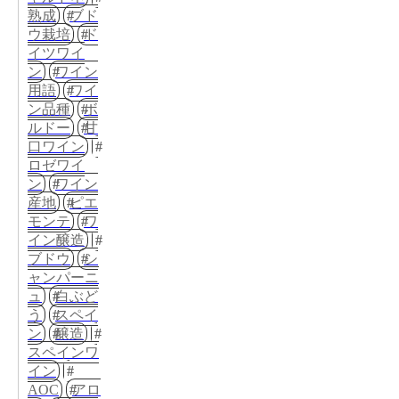
熟成
ブド
ウ栽培
ド
イツワイ
ン
ワイン
用語
ワイ
ン品種
ボ
ルドー
甘
口ワイン
ロゼワイ
ン
ワイン
産地
ピエ
モンテ
ワ
イン醸造
ブドウ
シ
ャンパーニ
ュ
白ぶど
う
スペイ
ン
醸造
スペインワ
イン
AOC
アロ