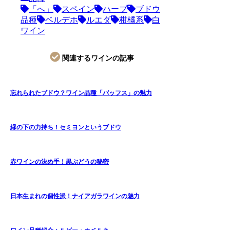
「へ」
スペイン
ハーブ
ブドウ
品種
ベルデホ
ルエダ
柑橘系
白
ワイン
関連するワインの記事
忘れられたブドウ？ワイン品種「バッフス」の魅力
縁の下の力持ち！セミヨンというブドウ
赤ワインの決め手！黒ぶどうの秘密
日本生まれの個性派！ナイアガラワインの魅力