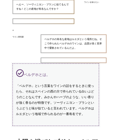
ワインを知りたい
へえー、ソーヴィニヨン・ブランに似てるんで
すね！どこの産地が有名なんですか？
ワイン研究家
ベルデホの有名な産地はルエダという場所だね。そ
こで作られたベルデホのワインは、品質が高く世界
中で愛飲されているんだよ。
ベルデホとは。
「ベルデホ」という言葉をワインの話をするときに使っ
たら、それはスペインの西の方で作られている白いぶど
うのことなんです。みかんやハーブのような、いい香り
が強く香るのが特徴です。ソーヴィニヨン・ブランとい
うぶどうと味が似ていると言われています。ベルデホは
ルエダという地域で作られるのが一番有名です。