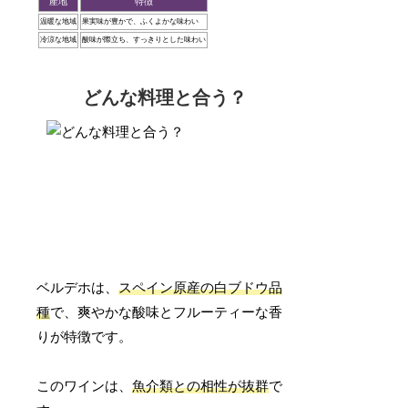
産地
特徴
温暖な地域
果実味が豊かで、ふくよかな味わい
冷涼な地域
酸味が際立ち、すっきりとした味わい
どんな料理と合う？
ベルデホは、
スペイン原産の白ブドウ品
種
で、爽やかな酸味とフルーティーな香
りが特徴です。
このワインは、
魚介類との相性が抜群
で