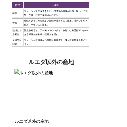
特徴
詳細
フレッシュで生き生きとした柑橘系の酸味が特徴。味わいの基
酸味
盤となり、口の中を爽やかにする。
酸味と調和した心地よい苦味が後味として残る。味わいを引き
苦味
締め、バランスを取る。
熟成によ
熟成を経ると、アーモンドやハチミツを思わせる芳醇でコクの
る変化
ある風味が加わり、複雑さを増す。
全体的な
フレッシュな風味から複雑な風味まで、様々な表情を見せるワ
印象
イン。
ルエダ以外の産地
– ルエダ以外の産地