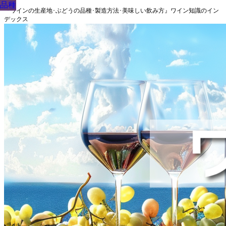
品種
品種
品種
品種
品種
品種
品種
品種
品種
『ワインの生産地･ぶどうの品種･製造方法･美味しい飲み方』ワイン知識のイン
デックス