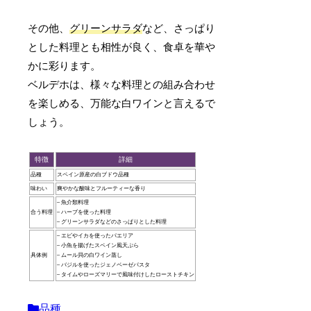
その他、
グリーンサラダ
など、さっぱり
とした料理とも相性が良く、食卓を華や
かに彩ります。
ベルデホは、様々な料理との組み合わせ
を楽しめる、万能な白ワインと言えるで
しょう。
特徴
詳細
品種
スペイン原産の白ブドウ品種
味わい
爽やかな酸味とフルーティーな香り
– 魚介類料理
合う料理
– ハーブを使った料理
– グリーンサラダなどのさっぱりとした料理
– エビやイカを使ったパエリア
– 小魚を揚げたスペイン風天ぷら
具体例
– ムール貝の白ワイン蒸し
– バジルを使ったジェノベーゼパスタ
– タイムやローズマリーで風味付けしたローストチキン
品種