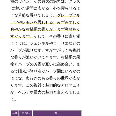
種のワイン。その最大の魅力は、グラス
に注いだ瞬間に広がる、心を躍らせるよ
うな芳醇な香りでしょう。
グレープフル
ーツやレモンを思わせる、みずみずしく
爽やかな柑橘系の香りが、まず鼻腔をく
すぐります。
そして、その香りに寄り添
うように、フェンネルやローリエなどの
ハーブが織りなす、すがすがしくも複雑
な香りが追いかけてきます。柑橘系の果
物とハーブの芳香が互いに高め合い、ま
るで陽光が降り注ぐハーブ園にいるかの
ような、奥行きのある香りの世界が広が
ります。この複雑で魅力的なアロマこそ
が、ベルデホ最大の魅力と言えるでしょ
う。
品種
色合い
香り