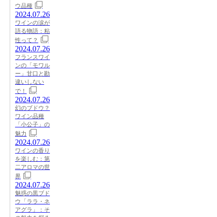
ウ品種
2024.07.26
ワインの涙が
語る物語：粘
性って？
2024.07.26
フランスワイ
ンの「モワル
ー」甘口と勘
違いしない
で！
2024.07.26
幻のブドウ？
ワイン品種
「小公子」の
魅力
2024.07.26
ワインの香り
を楽しむ：第
二アロマの世
界
2024.07.26
魅惑の黒ブド
ウ「ララ・ネ
アグラ」：そ