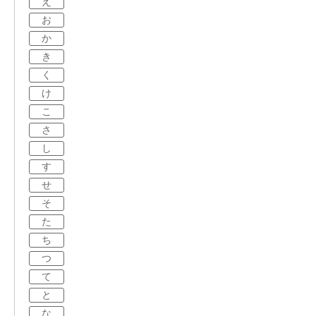
え
お
か
き
く
け
こ
さ
し
す
せ
そ
た
ち
つ
て
と
な