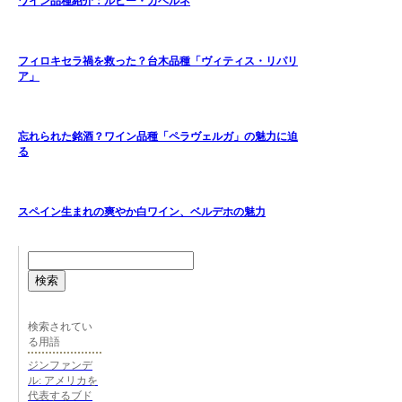
ワイン品種紹介：ルビー・カベルネ
フィロキセラ禍を救った？台木品種「ヴィティス・リパリ
ア」
忘れられた銘酒？ワイン品種「ペラヴェルガ」の魅力に迫
る
スペイン生まれの爽やか白ワイン、ベルデホの魅力
検索
検索されてい
る用語
ジンファンデ
ル: アメリカを
代表するブド