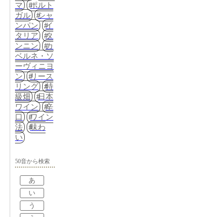
マ
ポルト
ガル
シャ
ンパン
イ
タリア
タ
ンニン
カ
ベルネ・ソ
ーヴィニヨ
ン
リース
リング
特
級畑
日本
ワイン
辛
口
ワイン
法
味わ
い
50音から検索
あ
い
う