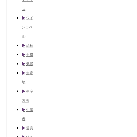
ス
ワイ
ンラベ
ル
品種
土壌
気候
生産
地
生産
方法
生産
者
道具