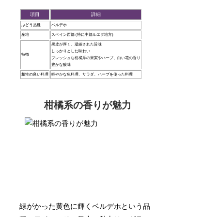
項目
詳細
ぶどう品種
ベルデホ
産地
スペイン西部 (特に中部ルエダ地方)
果皮が厚く、凝縮された旨味
しっかりとした味わい
特徴
フレッシュな柑橘系の果実やハーブ、白い花の香り
豊かな酸味
相性の良い料理
軽やかな魚料理、サラダ、ハーブを使った料理
柑橘系の香りが魅力
緑がかった黄色に輝くベルデホという品