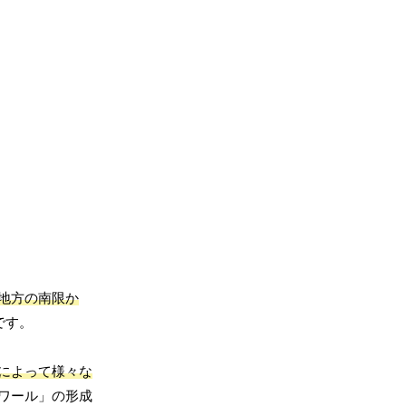
地方の南限か
です。
によって様々な
ワール」の形成