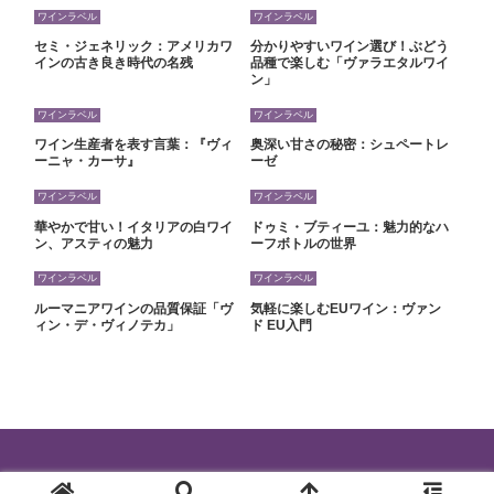
ワインラベル
ワインラベル
セミ・ジェネリック：アメリカワ
分かりやすいワイン選び！ぶどう
インの古き良き時代の名残
品種で楽しむ「ヴァラエタルワイ
ン」
ワインラベル
ワインラベル
ワイン生産者を表す言葉：『ヴィ
奥深い甘さの秘密：シュペートレ
ーニャ・カーサ』
ーゼ
ワインラベル
ワインラベル
華やかで甘い！イタリアの白ワイ
ドゥミ・ブティーユ：魅力的なハ
ン、アスティの魅力
ーフボトルの世界
ワインラベル
ワインラベル
ルーマニアワインの品質保証「ヴ
気軽に楽しむEUワイン：ヴァン
ィン・デ・ヴィノテカ」
ド EU入門