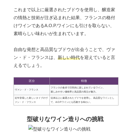
これまで以上に厳選されたブドウを使用し、醸造家
の情熱と技術が注ぎ込まれた結果、フランスの格付
けワインであるA.O.P.ワインにも引けを取らない、
素晴らしい味わいが生まれています。
自由な発想と高品質なブドウが出会うことで、ヴァ
ン・ド・フランスは、
新しい時代
を迎えていると言
えるでしょう。
区分
特徴
フランスの食卓で日常的に楽しまれているワイン。
ヴァン・ド・フランス
親しみやすい価格帯と高品質の両立が魅力。
近年登場した新しいタイプのヴ
従来以上に厳選されたブドウを使用し、高品質なワインとし
ァン・ド・フランス
て、A.O.P.ワインにも匹敵する味わい。
型破りなワイン造りへの挑戦