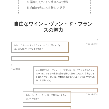
型破りなワイン造りへの挑戦
自由の先にある新しい発見
自由なワイン – ヴァン・ド・フラン
スの魅力
ワインを知りたい
先生、「ヴァン・ド・フランス」ってよく聞くんですけ
ど、どんなワインのことですか？
ワイン研究家
いい質問だね！「ヴァン・ド・フランス」は、フランス産のワイン
の中でも、ぶどうの産地や品種を厳しく決めていない、自由なワイ
ンのことだよ。 例えば、複数の産地で採れたぶどうを混ぜて作られ
ることが多いかな。
ワインを知りたい
自由に作れるということは、品質はあまり良く
ないんですか？