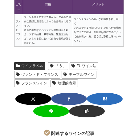
ゴリ
特徴
メリット
ー
フランス全土のブドウ畑から、生産者の自
フランスワインの新たな可能性を切り開
ヴァ
由な発想と創造性によって生み出されるワ
く、
ン・
イン。
これまであまり知られていなかった個性的
ド・
従来の厳格なアペラシオンの枠組みを超
なブドウ品種や、革新的な醸造方法によっ
フラ
え、ブドウ品種、栽培方法、醸造方法な
て生み出される、驚くほど多様な味わいの
ンス
ど、あらゆる面において自由な表現が許さ
ワイン。
れている。
ワインラベル
「う」
EUワイン法
ヴァン・ド・フランス
テーブルワイン
フランスワイン
地理的表示
関連するワインの記事