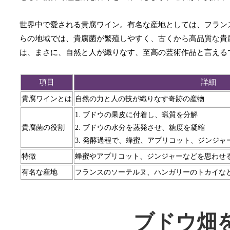
世界中で愛される貴腐ワイン。有名な産地としては、フラン
らの地域では、貴腐菌が繁殖しやすく、古くから高品質な貴
は、まさに、自然と人が織りなす、至高の芸術作品と言える
項目
詳細
貴腐ワインとは
自然の力と人の技が織りなす奇跡の産物
1. ブドウの果皮に付着し、蝋質を分解
貴腐菌の役割
2. ブドウの水分を蒸発させ、糖度を凝縮
3. 発酵過程で、蜂蜜、アプリコット、ジンジ
特徴
蜂蜜やアプリコット、ジンジャーなどを思わせ
有名な産地
フランスのソーテルヌ、ハンガリーのトカイな
ブドウ畑