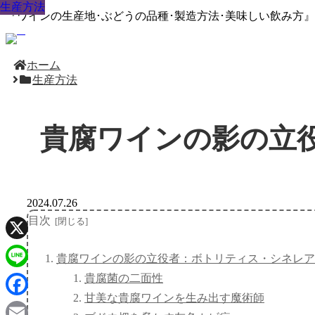
生産方法
生産方法
生産方法
生産方法
生産方法
生産方法
生産方法
生産方法
生産方法
『ワインの生産地･ぶどうの品種･製造方法･美味しい飲み方
ホーム
生産方法
貴腐ワインの影の立
2024.07.26
目次
X
貴腐ワインの影の立役者：ボトリティス・シネレア
貴腐菌の二面性
Line
甘美な貴腐ワインを生み出す魔術師
Facebook