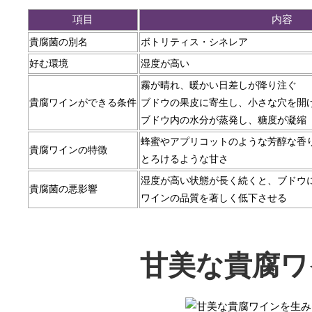
項目
内容
貴腐菌の別名
ボトリティス・シネレア
好む環境
湿度が高い
霧が晴れ、暖かい日差しが降り注ぐ
貴腐ワインができる条件
ブドウの果皮に寄生し、小さな穴を開
ブドウ内の水分が蒸発し、糖度が凝縮
蜂蜜やアプリコットのような芳醇な香
貴腐ワインの特徴
とろけるような甘さ
湿度が高い状態が長く続くと、ブドウ
貴腐菌の悪影響
ワインの品質を著しく低下させる
甘美な貴腐ワ