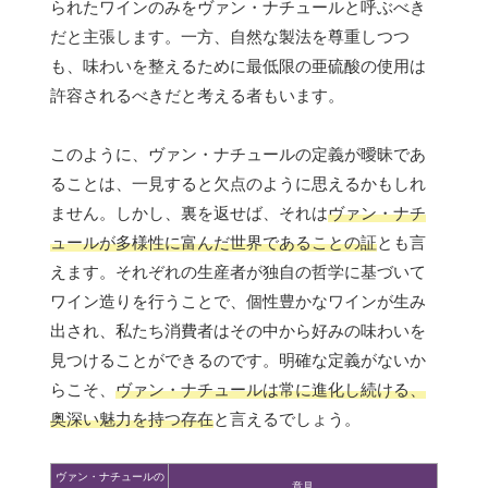
られたワインのみをヴァン・ナチュールと呼ぶべき
だと主張します。一方、自然な製法を尊重しつつ
も、味わいを整えるために最低限の亜硫酸の使用は
許容されるべきだと考える者もいます。
このように、ヴァン・ナチュールの定義が曖昧であ
ることは、一見すると欠点のように思えるかもしれ
ません。しかし、裏を返せば、それは
ヴァン・ナチ
ュールが多様性に富んだ世界であることの証
とも言
えます。それぞれの生産者が独自の哲学に基づいて
ワイン造りを行うことで、個性豊かなワインが生み
出され、私たち消費者はその中から好みの味わいを
見つけることができるのです。明確な定義がないか
らこそ、
ヴァン・ナチュールは常に進化し続ける、
奥深い魅力を持つ存在
と言えるでしょう。
ヴァン・ナチュールの
意見