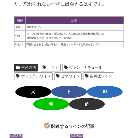
た、忘れられない一杯に出会えるはずです。
項目
説明
別称
自然派ワイン
ブドウの栽培から醸造、瓶詰めまで、人工的な添加物を極力使用しない。
特徴
自然酵母を使用、温度管理なども最小限。
味わい
野性味あふれる力強い味わい、繊細でエレガントな風味など、様々。
生産方法
「う」
ヴァン・ナチュール
ナチュラルワイン
ビオワイン
自然派ワイン
関連するワインの記事
生産方法
生産方法