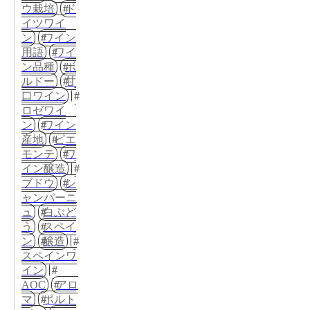
ウ栽培
ド
イツワイ
ン
ワイン
用語
ワイ
ン品種
ボ
ルドー
甘
口ワイン
ロゼワイ
ン
ワイン
産地
ピエ
モンテ
ワ
イン醸造
ブドウ
シ
ャンパーニ
ュ
白ぶど
う
スペイ
ン
醸造
スペインワ
イン
AOC
アロ
マ
ポルト