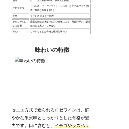
製法
セニエ方式 (短時間果汁を果皮と接触)
カベルネ・ソーヴィニヨン、メルローなどの黒ブドウ (果
使用ブドウ
皮に豊富な色素を含む)
産地
フランス ボルドー地方
テロワールに
温暖な気候と水はけの良い土壌により、果皮の厚い、凝縮
よる影響
感のある黒ブドウが育つ
味わい
しっかりとした骨格と複雑な味わい
味わいの特徴
セニエ方式で造られるロゼワインは、鮮
やかな果実味としっかりとした骨格が魅
力です。口に含むと、
イチゴやラズベリ