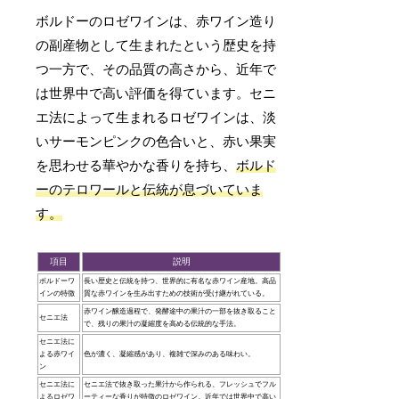
ボルドーのロゼワインは、赤ワイン造り
の副産物として生まれたという歴史を持
つ一方で、その品質の高さから、近年で
は世界中で高い評価を得ています。セニ
エ法によって生まれるロゼワインは、淡
いサーモンピンクの色合いと、赤い果実
を思わせる華やかな香りを持ち、
ボルド
ーのテロワールと伝統が息づいていま
す。
項目
説明
ボルドーワ
長い歴史と伝統を持つ、世界的に有名な赤ワイン産地。高品
インの特徴
質な赤ワインを生み出すための技術が受け継がれている。
赤ワイン醸造過程で、発酵途中の果汁の一部を抜き取ること
セニエ法
で、残りの果汁の凝縮度を高める伝統的な手法。
セニエ法に
よる赤ワイ
色が濃く、凝縮感があり、複雑で深みのある味わい。
ン
セニエ法に
セニエ法で抜き取った果汁から作られる、フレッシュでフル
よるロゼワ
ーティーな香りが特徴のロゼワイン。近年では世界中で高い