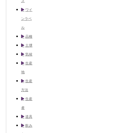
ス
ワイ
ンラベ
ル
品種
土壌
気候
生産
地
生産
方法
生産
者
道具
飲み