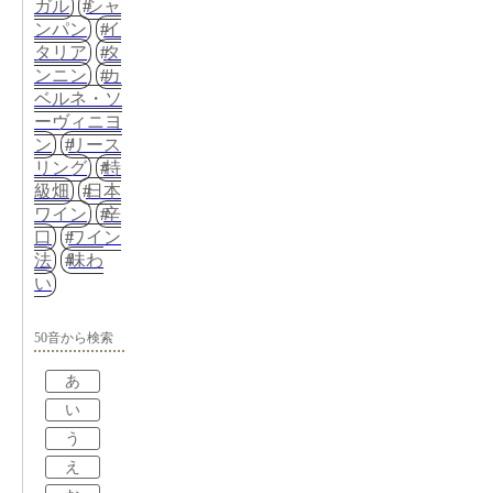
ガル
シャ
ンパン
イ
タリア
タ
ンニン
カ
ベルネ・ソ
ーヴィニヨ
ン
リース
リング
特
級畑
日本
ワイン
辛
口
ワイン
法
味わ
い
50音から検索
あ
い
う
え