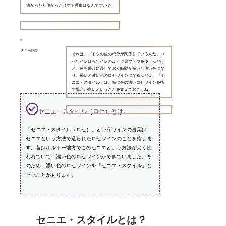
濃かったり薄かったりする理由はなんですか？
ワイン研究家
それは、ブドウの皮の成分が関係しているんだ。ロ
ゼワインは赤ワインのように黒ブドウを使うんだけ
ど、皮を果汁に浸しておく時間が短いと薄い色にな
り、長いと濃い色のロゼワインになるんだよ。 「セ
ニエ・スタイル」は、特に色の濃いロゼワインを指
す場合が多いということを覚えておこうね。
セニエ・スタイル（ロゼ）とは。
「セニエ・スタイル（ロゼ）」というワインの言葉は、
セニエという方法で造られたロゼワインのことを指しま
す。昔はボルドー地方でこのセニエという方法がよく使
われていて、濃い色のロゼワインができていました。そ
のため、濃い色のロゼワインを「セニエ・スタイル」と
呼ぶことがあります。
セニエ・スタイルとは？