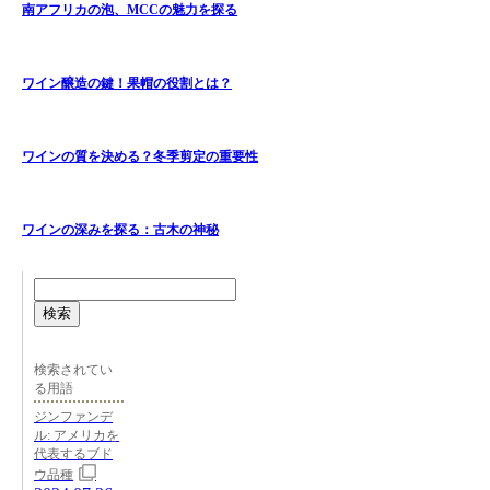
南アフリカの泡、MCCの魅力を探る
ワイン醸造の鍵！果帽の役割とは？
ワインの質を決める？冬季剪定の重要性
ワインの深みを探る：古木の神秘
検索
検索されてい
る用語
ジンファンデ
ル: アメリカを
代表するブド
ウ品種