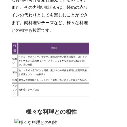
また、その力強い味わいは、軽めの赤ワ
インの代わりとしても楽しむことができ
ます。肉料理やチーズなど、様々な料理
との相性も抜群です。
特
詳細
徴
イチゴ、ラズベリー、サクランボなどの赤い果実の風味、コショウ
味わ
やシナモンを思わせるスパイス香、ふくよかな旨味と心地よい渋
い
み、長い余韻
セニエ方式（赤ワインと同様、黒ブドウの果皮を果汁に短期間浸漬
製法
し色素とタンニンを抽出）
特徴
鮮やかな果実味としっかりとした骨格、淡い色合いと穏やかな渋み
ペア
リン
肉料理、チーズなど
グ
様々な料理との相性