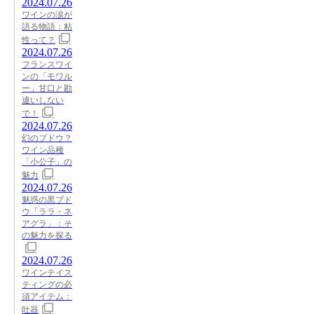
2024.07.26
ワインの涙が
語る物語：粘
性って？
2024.07.26
フランスワイ
ンの「モワル
ー」甘口と勘
違いしない
で！
2024.07.26
幻のブドウ？
ワイン品種
「小公子」の
魅力
2024.07.26
魅惑の黒ブド
ウ「ララ・ネ
アグラ」：そ
の魅力を探る
2024.07.26
ワインテイス
ティングの必
須アイテム：
吐器