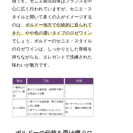
徴です。セニエ製法自体はフランスを中
心に広く行われていますが、セニエ・ス
タイルと聞いて多くの人がイメージする
のは、
ボルドー地方で伝統的に造られて
きた、やや色の濃いタイプのロゼワイン
でしょう。ボルドーのセニエ・スタイル
のロゼワインは、しっかりとした骨格を
持ちながらも、エレガントで洗練された
味わいが魅力です。
製法
工程
特徴
一般的なロ
黒ブドウを破砕後、短時間で果汁
ゼワイン製
–
を果皮から分離
法
1. 黒ブドウを破砕後、果汁を果皮
淡いサーモンピンクの色
と共に発酵
セニエ製法
合いと、繊細で複雑な香
2. 赤ワインの色合いになったら、
味
タンクから果汁の一部を抜き取る