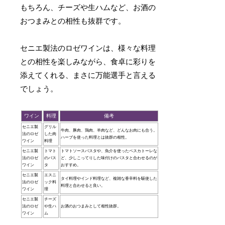
もちろん、チーズや生ハムなど、お酒の
おつまみとの相性も抜群です。
セニエ製法のロゼワインは、様々な料理
との相性を楽しみながら、食卓に彩りを
添えてくれる、まさに万能選手と言える
でしょう。
ワイン
料理
備考
セニエ製
グリル
牛肉、豚肉、鶏肉、羊肉など、どんなお肉にも合う。
法のロゼ
した肉
ハーブを使った料理とは抜群の相性。
ワイン
料理
セニエ製
トマト
トマトソースパスタや、魚介を使ったペスカトーレな
法のロゼ
のパス
ど、少しこってりした味付けのパスタと合わせるのが
ワイン
タ
おすすめ。
セニエ製
エスニ
タイ料理やインド料理など、複雑な香辛料を駆使した
法のロゼ
ック料
料理と合わせると良い。
ワイン
理
セニエ製
チーズ
法のロゼ
や生ハ
お酒のおつまみとして相性抜群。
ワイン
ム