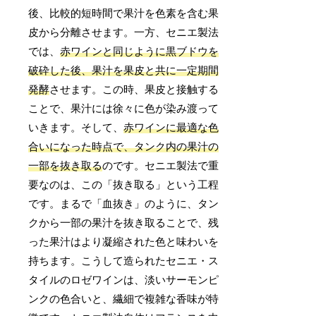
後、比較的短時間で果汁を色素を含む果
皮から分離させます。一方、セニエ製法
では、
赤ワインと同じように黒ブドウを
破砕した後、果汁を果皮と共に一定期間
発酵
させます。この時、果皮と接触する
ことで、果汁には徐々に色が染み渡って
いきます。そして、
赤ワインに最適な色
合いになった時点で、タンク内の果汁の
一部を抜き取る
のです。セニエ製法で重
要なのは、この「抜き取る」という工程
です。まるで「血抜き」のように、タン
クから一部の果汁を抜き取ることで、残
った果汁はより凝縮された色と味わいを
持ちます。こうして造られたセニエ・ス
タイルのロゼワインは、淡いサーモンピ
ンクの色合いと、繊細で複雑な香味が特