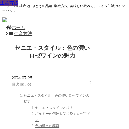
生産方法
生産方法
生産方法
生産方法
生産方法
生産方法
生産方法
生産方法
生産方法
『ワインの生産地･ぶどうの品種･製造方法･美味しい飲み方』ワイン知識のイン
デックス
ホーム
生産方法
セニエ・スタイル：色の濃い
ロゼワインの魅力
2024.07.25
目次
セニエ・スタイル：色の濃いロゼワインの
魅力
セニエ・スタイルとは？
ボルドーの伝統を受け継ぐロゼワイ
ン
色の濃さの秘密