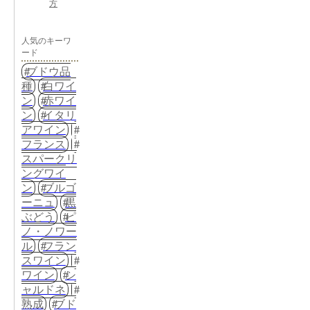
方
人気のキーワ
ード
ブドウ品
種
白ワイ
ン
赤ワイ
ン
イタリ
アワイン
フランス
スパークリ
ングワイ
ン
ブルゴ
ーニュ
黒
ぶどう
ピ
ノ・ノワー
ル
フラン
スワイン
ワイン
シ
ャルドネ
熟成
ブド