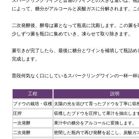
スパークリングワインと普通のワインとの大きな違いは、瓶
によって、糖分がアルコールと炭酸ガスに分解されます。こ
二次発酵後、酵母は澱となって瓶底に沈殿します。この澱を
少しずつ澱を瓶口に集めていき、凍らせて取り除きます。
澱引きが完了したら、最後に糖分とワインを補填して瓶詰めし、コ
完成します。
普段何気なく口にしているスパークリングワインの一杯一杯
工程
説明
ブドウの栽培・収穫
太陽の光を浴びて育ったブドウを丁寧に収
圧搾
収穫したブドウを圧搾して果汁を抽出しま
一次発酵
果汁中の糖分をアルコールに変換します。
二次発酵
密閉した瓶内で再び発酵を起こし、炭酸ガ