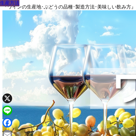
生産方法
生産方法
生産方法
生産方法
生産方法
生産方法
生産方法
生産方法
生産方法
『ワインの生産地･ぶどうの品種･製造方法･美味しい飲み方
X
Line
Facebook