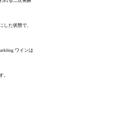
われる二次発酵
にした状態で、
ing ワインは
す。