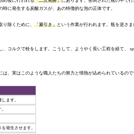
詰め後に行われる
「二次発酵」
にあります。密閉された瓶の中で行
の時に発生する炭酸ガスが、あの特徴的な泡の正体です。
取り除くために、
「澱引き」
という作業が行われます。瓶を逆さま
ルクで栓をします。こうして、ようやく長い工程を経て、 sparkl
には、実はこのような職人たちの努力と情熱が込められているので
穫します。
す。
スを発生させます。