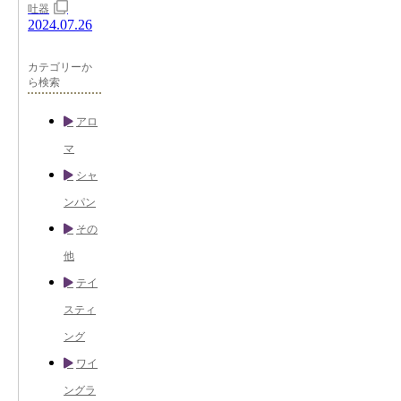
吐器
2024.07.26
カテゴリーか
ら検索
アロ
マ
シャ
ンパン
その
他
テイ
スティ
ング
ワイ
ングラ