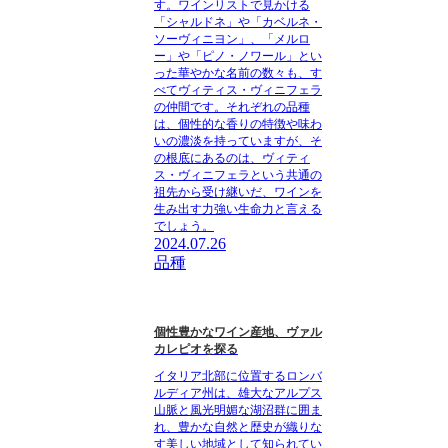
す。ワインリストで見かける
「シャルドネ」や「カベルネ・
ソーヴィニヨン」、「メルロ
ー」や「ピノ・ノワール」とい
った華やかな名前の数々も、す
べてヴィティス・ヴィニフェラ
の仲間です。それぞれの品種
は、個性的な香りの特徴や味わ
いの濃淡を持っていますが、そ
の根底にあるのは、ヴィティ
ス・ヴィニフェラという共通の
祖先から受け継いだ、ワインを
生み出す力強い生命力と言える
でしょう。
2024.07.26
品種
個性豊かなワイン産地、ヴァル
カレピオを探る
イタリア北部に位置するロンバ
ルディア州は、雄大なアルプス
山脈と風光明媚な湖沼群に囲ま
れ、豊かな自然と歴史が織りな
す美しい地域として知られてい