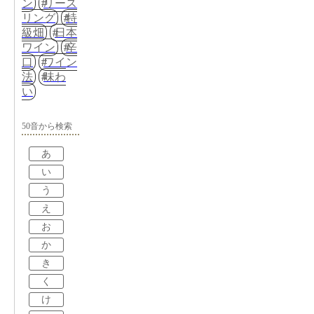
ン
リース
リング
特
級畑
日本
ワイン
辛
口
ワイン
法
味わ
い
50音から検索
あ
い
う
え
お
か
き
く
け