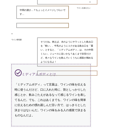
ワインを知りたい
中間の濃さ…？ちょっとイメージしづらいで
す…
ワイン研究家
そうだね。例えば、水のようにサラッとした飲み口
を「軽い」、牛乳のようにコクがある飲み口を「重
い」とすると、「ミディアムボディ」は、その中間
くらい。ジュースに近いかな？あくまで目安だけ
ど、色々なワインを飲んでいくうちに感覚が掴める
ようになるよ！
ミディアムボディとは。
「ミディアムボディ」って言葉は、ワインの味を伝える
時に使うんだけど、口に入れた時に、割としっかりした
感じとか、飲みごたえがあるなって感じるワインを表し
てるんだ。でも、これはあくまでも、ワインの味を簡単
に伝えるための慣れ親しんだ言い方で、はっきりとした
決まりはないんだ。ワインの味をみる人の感覚で決まる
ものなんだよ。