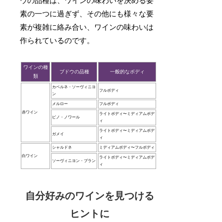
ウの品種は、ワインの味わいを決める要
素の一つに過ぎず、その他にも様々な要
素が複雑に絡み合い、ワインの味わいは
作られているのです。
ワインの種
ブドウの品種
一般的なボディ
類
カベルネ・ソーヴィニヨ
フルボディ
ン
メルロー
フルボディ
赤ワイン
ライトボディ〜ミディアムボデ
ピノ・ノワール
ィ
ライトボディ〜ミディアムボデ
ガメイ
ィ
シャルドネ
ミディアムボディ〜フルボディ
白ワイン
ライトボディ〜ミディアムボデ
ソーヴィニヨン・ブラン
ィ
自分好みのワインを見つける
ヒントに