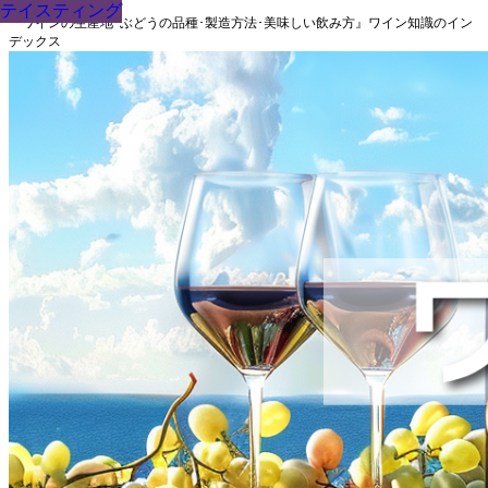
テイスティング
テイスティング
テイスティング
テイスティング
テイスティング
テイスティング
テイスティング
テイスティング
テイスティング
『ワインの生産地･ぶどうの品種･製造方法･美味しい飲み方』ワイン知識のイン
デックス