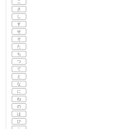
こ
さ
し
す
せ
そ
た
ち
つ
て
と
な
に
ね
の
は
ひ
ふ