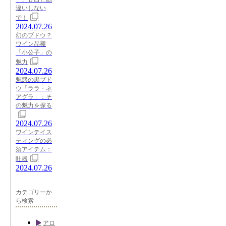
違いしない
で！
2024.07.26
幻のブドウ？
ワイン品種
「小公子」の
魅力
2024.07.26
魅惑の黒ブド
ウ「ララ・ネ
アグラ」：そ
の魅力を探る
2024.07.26
ワインテイス
ティングの必
須アイテム：
吐器
2024.07.26
カテゴリーか
ら検索
アロ