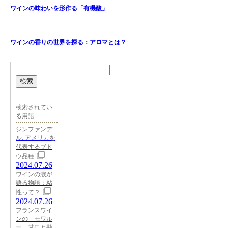
ワインの味わいを形作る「有機酸」
ワインの香りの世界を探る：アロマとは？
検索
検索されてい
る用語
ジンファンデ
ル: アメリカを
代表するブド
ウ品種
2024.07.26
ワインの涙が
語る物語：粘
性って？
2024.07.26
フランスワイ
ンの「モワル
ー」甘口と勘