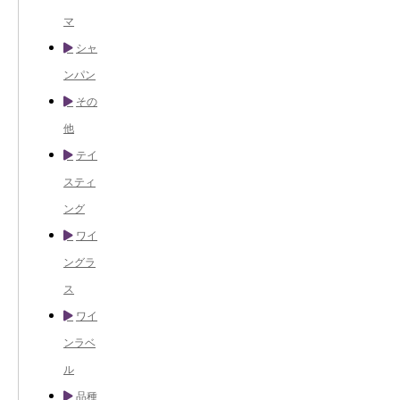
マ
シャ
ンパン
その
他
テイ
スティ
ング
ワイ
ングラ
ス
ワイ
ンラベ
ル
品種