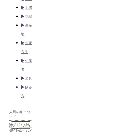
土壌
気候
生産
地
生産
方法
生産
者
道具
飲み
方
人気のキーワ
ード
ブドウ品
種
白ワイ