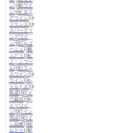
ン
赤ワイ
ン
イタリ
アワイン
フランス
スパークリ
ングワイ
ン
ブルゴ
ーニュ
黒
ぶどう
ピ
ノ・ノワー
ル
フラン
スワイン
ワイン
シ
ャルドネ
熟成
ブド
ウ栽培
ド
イツワイ
ン
ワイン
用語
ワイ
ン品種
ボ
ルドー
甘