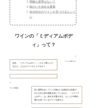
明確な基準はない？
味わいを決める要素
自分好みのワインを見つけるヒント
に
ワインの「ミディアムボデ
ィ」って？
ワインを知りたい
先生、「ミディアムボディ」ってよく聞くんで
すけど、どんなワインのことですか？
ワイン研究家
良い質問だね！ワインの味わいを表現する言葉で、
口に入れた時の感覚を表しているんだ。 「ミディア
ムボディ」は、軽すぎず重すぎず、ちょうど中間の
濃さを持っているワインを指すよ。