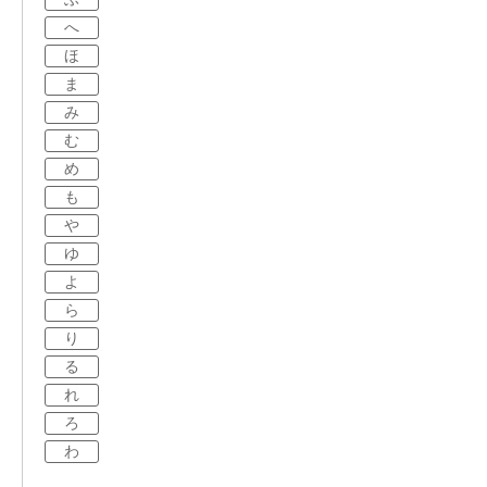
へ
ほ
ま
み
む
め
も
や
ゆ
よ
ら
り
る
れ
ろ
わ