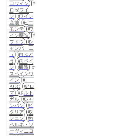
口ワイン
ロゼワイ
ン
ワイン
産地
ピエ
モンテ
ワ
イン醸造
ブドウ
シ
ャンパーニ
ュ
白ぶど
う
スペイ
ン
醸造
スペインワ
イン
AOC
アロ
マ
ポルト
ガル
シャ
ンパン
イ
タリア
タ
ンニン
カ
ベルネ・ソ
ーヴィニヨ