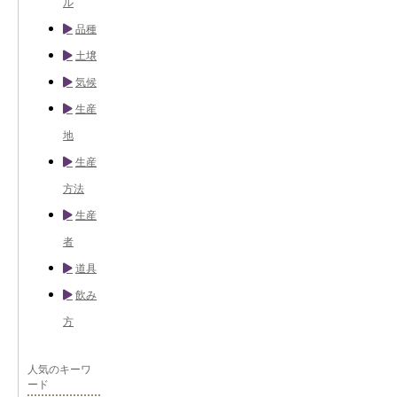
ル
品種
土壌
気候
生産
地
生産
方法
生産
者
道具
飲み
方
人気のキーワ
ード