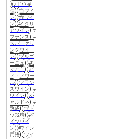
ブドウ品
種
白ワイ
ン
赤ワイ
ン
イタリ
アワイン
フランス
スパークリ
ングワイ
ン
ブルゴ
ーニュ
黒
ぶどう
ピ
ノ・ノワー
ル
フラン
スワイン
ワイン
シ
ャルドネ
熟成
ブド
ウ栽培
ド
イツワイ
ン
ワイン
用語
ワイ