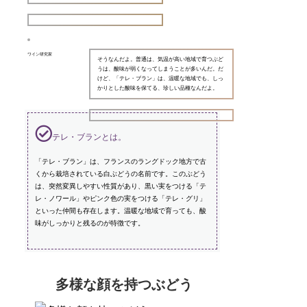
ワイン研究家
そうなんだよ。普通は、気温が高い地域で育つぶど
うは、酸味が弱くなってしまうことが多いんだ。だ
けど、「テレ・ブラン」は、温暖な地域でも、しっ
かりとした酸味を保てる、珍しい品種なんだよ。
テレ・ブランとは。
「テレ・ブラン」は、フランスのラングドック地方で古
くから栽培されている白ぶどうの名前です。このぶどう
は、突然変異しやすい性質があり、黒い実をつける「テ
レ・ノワール」やピンク色の実をつける「テレ・グリ」
といった仲間も存在します。温暖な地域で育っても、酸
味がしっかりと残るのが特徴です。
多様な顔を持つぶどう