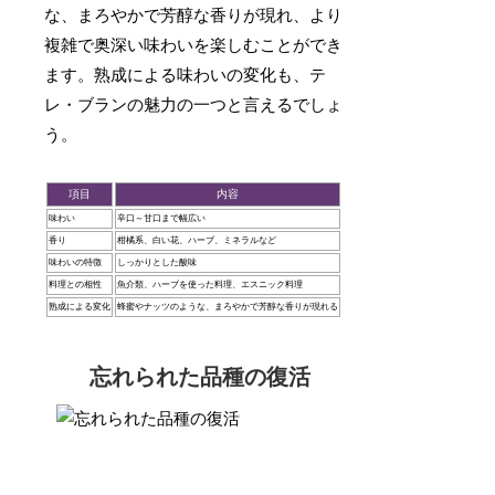
な、まろやかで芳醇な香りが現れ、より
複雑で奥深い味わいを楽しむことができ
ます。熟成による味わいの変化も、テ
レ・ブランの魅力の一つと言えるでしょ
う。
項目
内容
味わい
辛口～甘口まで幅広い
香り
柑橘系、白い花、ハーブ、ミネラルなど
味わいの特徴
しっかりとした酸味
料理との相性
魚介類、ハーブを使った料理、エスニック料理
熟成による変化
蜂蜜やナッツのような、まろやかで芳醇な香りが現れる
忘れられた品種の復活