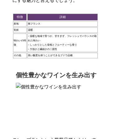
にする魅力と言えるでしょう。
特徴
詳細
産地
南フランス
気候
温暖
– 温暖な地域で育つが、甘すぎず、フレッシュでバランスの取
味わいの特
れた味わい
徴
– しっかりとした骨格とフルーティーな香り
– 力強さと繊細さの二面性
その他
高い酸度を保つことができるブドウ品種
個性豊かなワインを生み出す