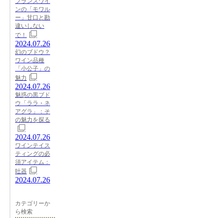
フランスワイ
ンの「モワル
ー」甘口と勘
違いしない
で！
2024.07.26
幻のブドウ？
ワイン品種
「小公子」の
魅力
2024.07.26
魅惑の黒ブド
ウ「ララ・ネ
アグラ」：そ
の魅力を探る
2024.07.26
ワインテイス
ティングの必
須アイテム：
吐器
2024.07.26
カテゴリーか
ら検索