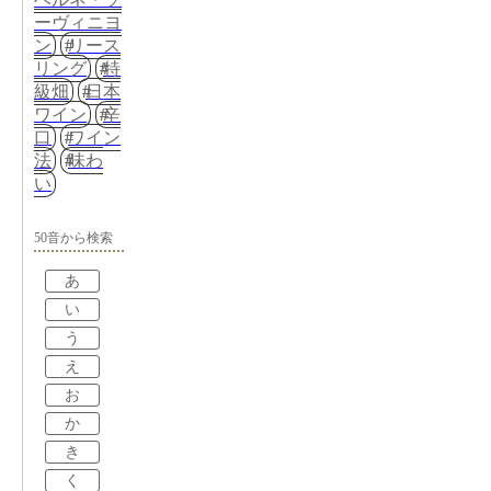
ーヴィニヨ
ン
リース
リング
特
級畑
日本
ワイン
辛
口
ワイン
法
味わ
い
50音から検索
あ
い
う
え
お
か
き
く