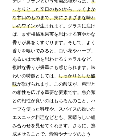
テレ・ブランという葡萄品種からは、
す
っきりとした辛口のものから、ふくよか
な甘口のものまで、実にさまざまな味わ
いのワイン
が生まれます。グラスに注げ
ば、まず柑橘系果実を思わせる爽やかな
香りが鼻をくすぐります。そして、よく
香りを嗅いでみると、白い花やハーブ、
あるいは大地を思わせるミネラルなど、
複雑な香りが幾重にも感じられます。味
わいの特徴としては、
しっかりとした酸
味
が挙げられます。この酸味が、料理と
の相性を広げる重要な要素です。魚介類
との相性が良いのはもちろんのこと、ハ
ーブを使った料理や、スパイスの効いた
エスニック料理などとも、素晴らしい組
み合わせを見せてくれます。さらに、熟
成させることで、蜂蜜やナッツのよう