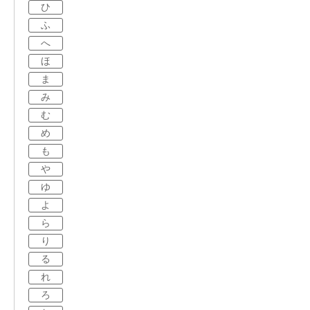
ひ
ふ
へ
ほ
ま
み
む
め
も
や
ゆ
よ
ら
り
る
れ
ろ