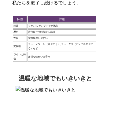
私たちを魅了し続けるでしょう。
特徴
詳細
起源
フランス ラングドック地方
歴史
古代ローマ時代から栽培
性質
突然変異しやすい
テレ・ノワール（黒ぶどう）, テレ・グリ（ピンク色のぶど
変異種
う）など
ワインの特
多様な味わいと香り
徴
温暖な地域でもいきいきと