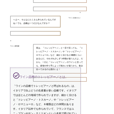
ワインを知りたい
へえー、そんなにたくさん作られているんです
ね！でも、品種は一つだけなんですか？
ワイン研究家
実は、『トレッビアーノ』と一言で言っても、『ト
レッビアーノ・トスカーノ』や『トレッビアーノ・
ロマニョーロ』など、細かく分けると8種類くらい
あるんだ。それぞれ少しずつ特徴が違うんだよ。だ
から、一口に『トレッビアーノ』のワインと言って
も、産地や作り手によって味わいが違うから、飲み
比べてみるのも面白いよ！
ワイン品種のトレッビアーノとは。
「ワインの品種でトレッビアーノと呼ばれるもの」は、
イタリアで白ぶどうの生産量が多い品種です。イタリア
ではほとんどの地域で作られていますが、細かく分ける
と「トレッビアーノ・トスカーノ」や「トレッビアー
ノ・ロマニョーロ」など、８種類ほどの仲間がありま
す。イタリア以外でも作られていて、フランスではユ
ニ・ブランやサン・テミリオンという名前で呼ばれてい