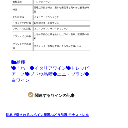
葡萄品種
トレッビアーノ
温暖な気候を好み、豊かな果実味と爽やかな酸味が特
特徴
徴
主な栽培地
イタリア、フランスなど
イタリアでの特徴
日常的に楽しまれている
フランスでの別名
ユニ・ブラン、サン・テミリオン
土地の気候や土壌を生かしたワイン造り、蒸留酒の原
フランスでの特徴
料
フランスでの蒸留
コニャック（芳醇な香りとまろやかな味わい）
酒
品種
「わ」
イタリアワイン
トレッビ
アーノ
ブドウ品種
ユニ・ブラン
白ワイン
関連するワインの記事
世界で愛されるスペイン産黒ぶどう品種 モナストレル