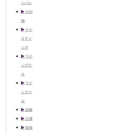
ンパン
その
他
テイ
スティ
ング
ワイ
ングラ
ス
ワイ
ンラベ
ル
品種
土壌
気候