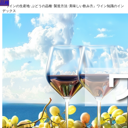
品種
品種
品種
品種
品種
品種
品種
品種
品種
『ワインの生産地･ぶどうの品種･製造方法･美味しい飲み方』ワイン知識のイン
デックス