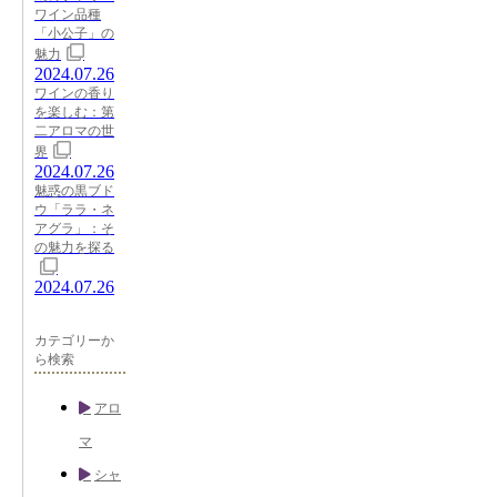
ワイン品種
「小公子」の
魅力
2024.07.26
ワインの香り
を楽しむ：第
二アロマの世
界
2024.07.26
魅惑の黒ブド
ウ「ララ・ネ
アグラ」：そ
の魅力を探る
2024.07.26
カテゴリーか
ら検索
アロ
マ
シャ