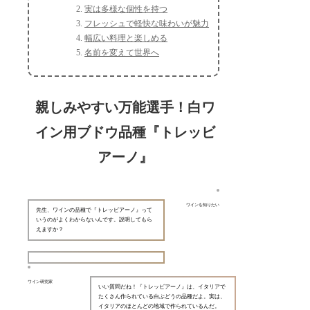
実は多様な個性を持つ
フレッシュで軽快な味わいが魅力
幅広い料理と楽しめる
名前を変えて世界へ
親しみやすい万能選手！白ワ
イン用ブドウ品種『トレッビ
アーノ』
ワインを知りたい
先生、ワインの品種で『トレッビアーノ』って
いうのがよくわからないんです。説明してもら
えますか？
ワイン研究家
いい質問だね！『トレッビアーノ』は、イタリアで
たくさん作られている白ぶどうの品種だよ。実は、
イタリアのほとんどの地域で作られているんだ。