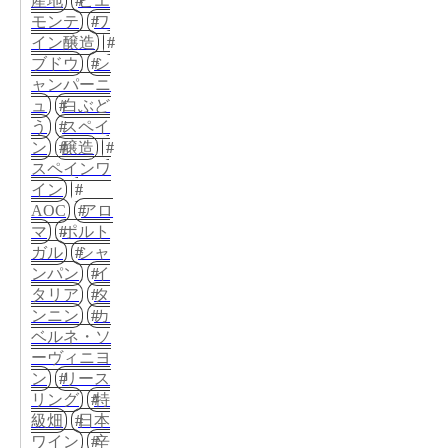
産地
ピエ
モンテ
ワ
イン醸造
ブドウ
シ
ャンパーニ
ュ
白ぶど
う
スペイ
ン
醸造
スペインワ
イン
AOC
アロ
マ
ポルト
ガル
シャ
ンパン
イ
タリア
タ
ンニン
カ
ベルネ・ソ
ーヴィニヨ
ン
リース
リング
特
級畑
日本
ワイン
辛