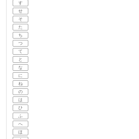
す
せ
そ
た
ち
つ
て
と
な
に
ね
の
は
ひ
ふ
へ
ほ