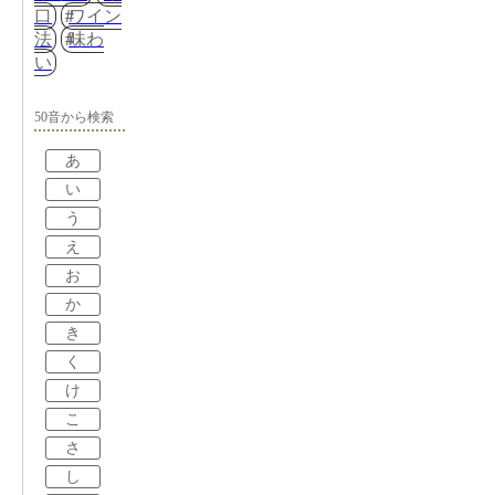
口
ワイン
法
味わ
い
50音から検索
あ
い
う
え
お
か
き
く
け
こ
さ
し