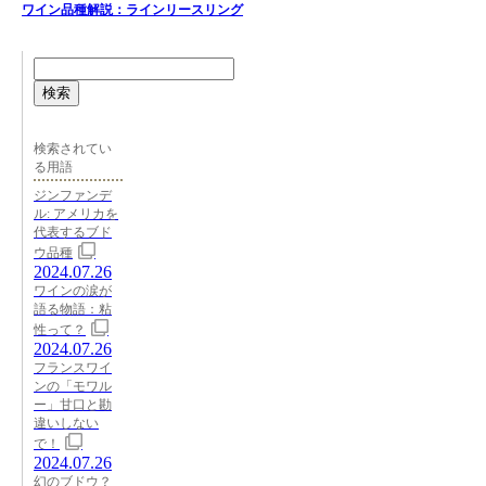
ワイン品種解説：ラインリースリング
検索
検索されてい
る用語
ジンファンデ
ル: アメリカを
代表するブド
ウ品種
2024.07.26
ワインの涙が
語る物語：粘
性って？
2024.07.26
フランスワイ
ンの「モワル
ー」甘口と勘
違いしない
で！
2024.07.26
幻のブドウ？