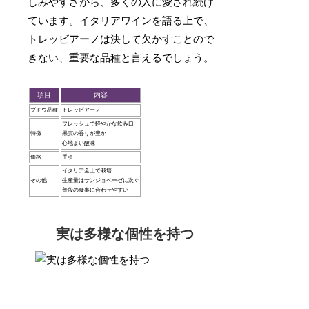
しみやすさから、多くの人に愛され続け
ています。イタリアワインを語る上で、
トレッビアーノは決して欠かすことので
きない、重要な品種と言えるでしょう。
項目
内容
ブドウ品種
トレッビアーノ
フレッシュで軽やかな飲み口
特徴
果実の香りが豊か
心地よい酸味
価格
手頃
イタリア全土で栽培
その他
生産量はサンジョベーゼに次ぐ
普段の食事に合わせやすい
実は多様な個性を持つ