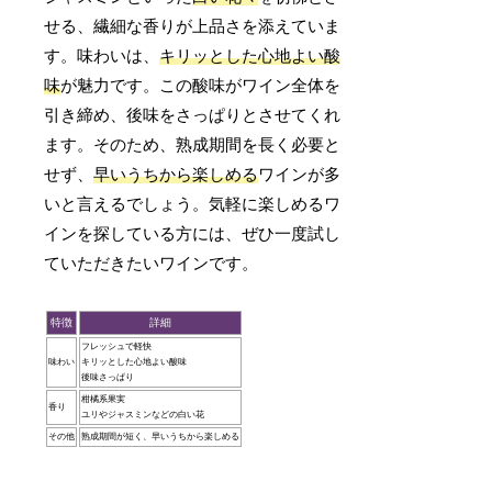
せる、繊細な香りが上品さを添えていま
す。味わいは、
キリッとした心地よい酸
味
が魅力です。この酸味がワイン全体を
引き締め、後味をさっぱりとさせてくれ
ます。そのため、熟成期間を長く必要と
せず、
早いうちから楽しめる
ワインが多
いと言えるでしょう。気軽に楽しめるワ
インを探している方には、ぜひ一度試し
ていただきたいワインです。
特徴
詳細
フレッシュで軽快
味わい
キリッとした心地よい酸味
後味さっぱり
柑橘系果実
香り
ユリやジャスミンなどの白い花
その他
熟成期間が短く、早いうちから楽しめる