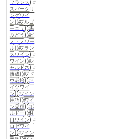
フランス
スパークリ
ングワイ
ン
ブルゴ
ーニュ
黒
ぶどう
ピ
ノ・ノワー
ル
フラン
スワイン
ワイン
シ
ャルドネ
熟成
ブド
ウ栽培
ド
イツワイ
ン
ワイン
用語
ワイ
ン品種
ボ
ルドー
甘
口ワイン
ロゼワイ
ン
ワイン