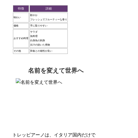
特徴
詳細
軽やか
味わい
フレッシュでフルーティーな香り
価格
手に取りやすい
サラダ
魚料理
おすすめ料理
白身魚の刺身
出汁の効いた煮物
その他
和食との相性が良い
名前を変えて世界へ
トレッビアーノは、イタリア国内だけで