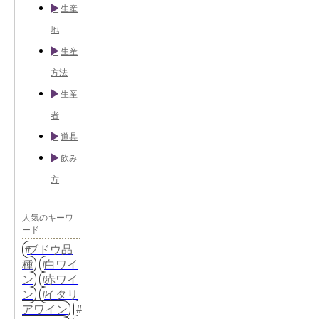
生産
地
生産
方法
生産
者
道具
飲み
方
人気のキーワ
ード
ブドウ品
種
白ワイ
ン
赤ワイ
ン
イタリ
アワイン