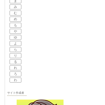
ま
み
む
め
も
や
ゆ
よ
ら
り
る
れ
ろ
わ
サイト作成者