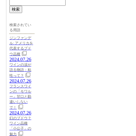
検索
検索されてい
る用語
ジンファンデ
ル: アメリカを
代表するブド
ウ品種
2024.07.26
ワインの涙が
語る物語：粘
性って？
2024.07.26
フランスワイ
ンの「モワル
ー」甘口と勘
違いしない
で！
2024.07.26
幻のブドウ？
ワイン品種
「小公子」の
魅力