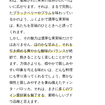
めば、凝縮された果実の旨みが口いっぱ
いに広がります。それは、まるで完熟し
た
ブラックベリーやプラム
を味わってい
るかのよう。ふくよかで濃厚な果実味
は、私たちを至福のひとときへと誘って
くれます。
しかし、その魅力は濃厚な果実味だけで
はありません。
ほのかな甘みと、それを
引き締める爽やかな酸味のバランス
が絶
妙で、飽きることなく楽しむことができ
ます。力強さよりも、穏やかで親しみや
すい印象を与える味わいは、どんな料理
にも寄り添ってくれるでしょう。豊かな
個性と親しみやすさを兼ね備えたティン
タ・バロッカ。それは、まさに
多くのワ
イン愛好家を魅了する
、素晴らしいブド
ウ品種と言えます。