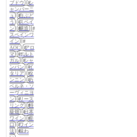
ブドウ
シ
ャンパーニ
ュ
白ぶど
う
スペイ
ン
醸造
スペインワ
イン
AOC
アロ
マ
ポルト
ガル
シャ
ンパン
イ
タリア
タ
ンニン
カ
ベルネ・ソ
ーヴィニヨ
ン
リース
リング
特
級畑
日本
ワイン
辛
口
ワイン
法
味わ