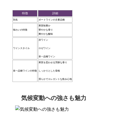
特徴
詳細
別名
ポートワインの主要品種
果実味豊か
味わいの特徴
華やかな香り
爽やかな酸味
赤ワイン
ワインスタイル
ロゼワイン
単一品種ワイン
果実を思わせる芳醇な香り
単一品種ワインの特徴
しっかりとした骨格
滑らかでエレガントな飲み心地
気候変動への強さも魅力