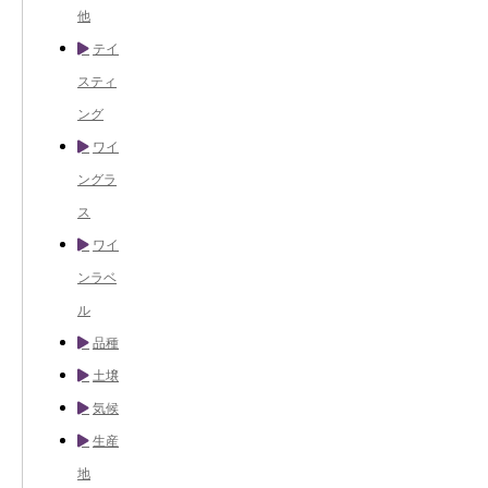
他
テイ
スティ
ング
ワイ
ングラ
ス
ワイ
ンラベ
ル
品種
土壌
気候
生産
地