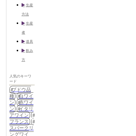
生産
方法
生産
者
道具
飲み
方
人気のキーワ
ード
ブドウ品
種
白ワイ
ン
赤ワイ
ン
イタリ
アワイン
フランス
スパークリ
ングワイ