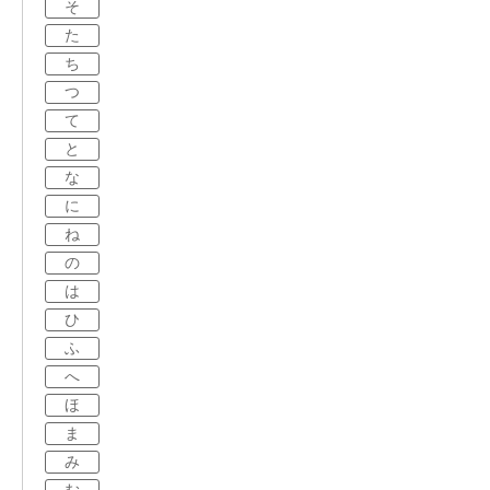
そ
た
ち
つ
て
と
な
に
ね
の
は
ひ
ふ
へ
ほ
ま
み