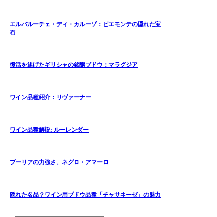
エルバルーチェ・ディ・カルーゾ：ピエモンテの隠れた宝
石
復活を遂げたギリシャの銘醸ブドウ：マラグジア
ワイン品種紹介：リヴァーナー
ワイン品種解説: ルーレンダー
プーリアの力強さ、ネグロ・アマーロ
隠れた名品？ワイン用ブドウ品種「チャサネーゼ」の魅力