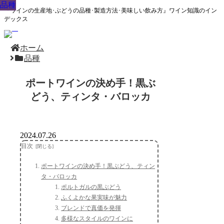
品種
品種
品種
品種
品種
品種
品種
品種
品種
『ワインの生産地･ぶどうの品種･製造方法･美味しい飲み方』ワイン知識のイン
デックス
ホーム
品種
ポートワインの決め手！黒ぶ
どう、ティンタ・バロッカ
2024.07.26
目次
ポートワインの決め手！黒ぶどう、ティン
タ・バロッカ
ポルトガルの黒ぶどう
ふくよかな果実味が魅力
ブレンドで真価を発揮
多様なスタイルのワインに