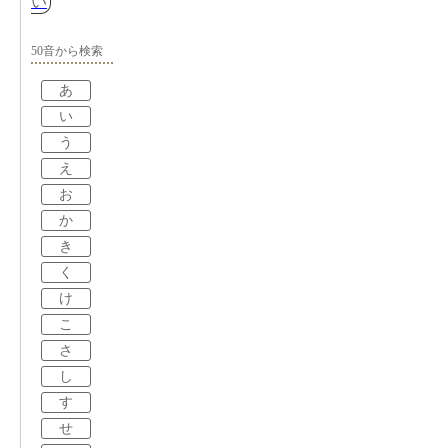
い
50音から検索
あ
い
う
え
お
か
き
く
け
こ
さ
し
す
せ