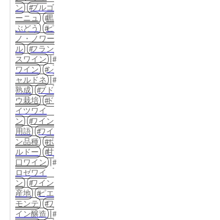
ン
ブルゴ
ーニュ
黒
ぶどう
ピ
ノ・ノワー
ル
フラン
スワイン
ワイン
シ
ャルドネ
熟成
ブド
ウ栽培
ド
イツワイ
ン
ワイン
用語
ワイ
ン品種
ボ
ルドー
甘
口ワイン
ロゼワイ
ン
ワイン
産地
ピエ
モンテ
ワ
イン醸造