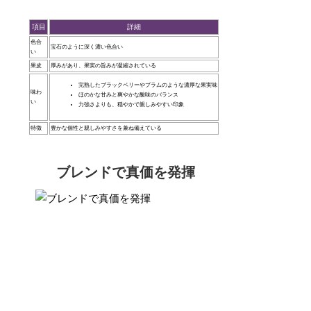
項目
詳細
色合
宝石のように深く濃い色合い
い
果皮
厚みがあり、果実の旨みが凝縮されている
完熟したブラックベリーやプラムのような濃厚な果実味
味わ
ほのかな甘みと爽やかな酸味のバランス
い
力強さよりも、穏やかで親しみやすい印象
特徴
豊かな個性と親しみやすさを兼ね備えている
ブレンドで真価を発揮