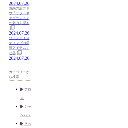
2024.07.26
魅惑の黒ブド
ウ「ララ・ネ
アグラ」：そ
の魅力を探る
2024.07.26
ワインテイス
ティングの必
須アイテム：
吐器
2024.07.26
カテゴリーか
ら検索
アロ
マ
シャ
ンパン
その