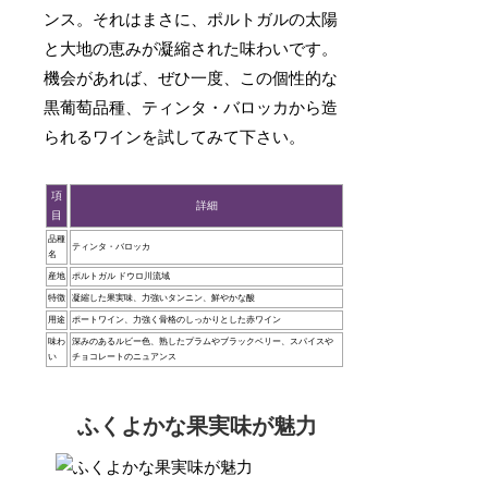
ンス。それはまさに、ポルトガルの太陽
と大地の恵みが凝縮された味わいです。
機会があれば、ぜひ一度、この個性的な
黒葡萄品種、ティンタ・バロッカから造
られるワインを試してみて下さい。
項
詳細
目
品種
ティンタ・バロッカ
名
産地
ポルトガル ドウロ川流域
特徴
凝縮した果実味、力強いタンニン、鮮やかな酸
用途
ポートワイン、力強く骨格のしっかりとした赤ワイン
味わ
深みのあるルビー色、熟したプラムやブラックベリー、スパイスや
い
チョコレートのニュアンス
ふくよかな果実味が魅力