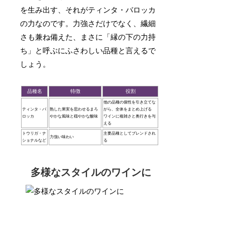
を生み出す、それがティンタ・バロッカ
の力なのです。力強さだけでなく、繊細
さも兼ね備えた、まさに「縁の下の力持
ち」と呼ぶにふさわしい品種と言えるで
しょう。
品種名
特徴
役割
他の品種の個性を引き立てな
ティンタ・バ
熟した果実を思わせるまろ
がら、全体をまとめ上げる
ロッカ
やかな風味と穏やかな酸味
ワインに複雑さと奥行きを与
える
トウリガ・ナ
主要品種としてブレンドされ
力強い味わい
ショナルなど
る
多様なスタイルのワインに