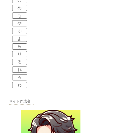
む
め
も
や
ゆ
よ
ら
り
る
れ
ろ
わ
サイト作成者