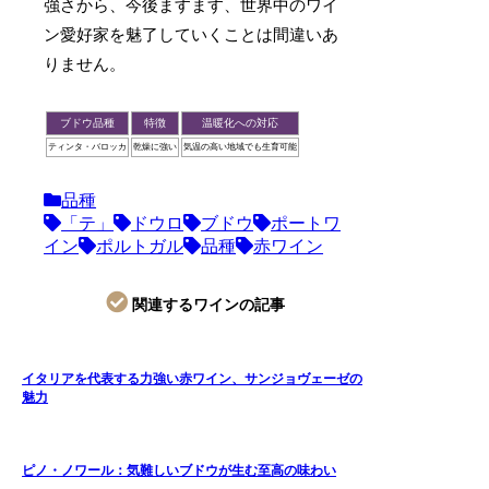
強さから、今後ますます、世界中のワイ
ン愛好家を魅了していくことは間違いあ
りません。
ブドウ品種
特徴
温暖化への対応
ティンタ・バロッカ
乾燥に強い
気温の高い地域でも生育可能
品種
「テ」
ドウロ
ブドウ
ポートワ
イン
ポルトガル
品種
赤ワイン
関連するワインの記事
イタリアを代表する力強い赤ワイン、サンジョヴェーゼの
魅力
ピノ・ノワール：気難しいブドウが生む至高の味わい