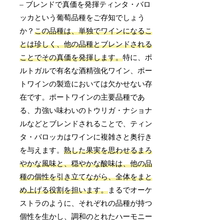
– ブレンドで真価を発揮ティンタ・バロ
ッカという葡萄品種をご存知でしょう
か？
この品種は、単独でワインになるこ
とは珍しく、他の品種とブレンドされる
ことでその真価を発揮します。
特に、ポ
ルトガルで有名な酒精強化ワイン、ポー
トワインの製造においては欠かせない存
在です。ポートワインの主要品種であ
る、力強い味わいのトウリガ・ナショナ
ルなどとブレンドされることで、ティン
タ・バロッカはワインに複雑さと奥行き
を与えます。
熟した果実を思わせるまろ
やかな風味と、穏やかな酸味は、他の品
種の個性を引き立てながら、全体をまと
め上げる役割を担います。
まるでオーケ
ストラのように、それぞれの品種が持つ
個性を生かし、調和のとれたハーモニー